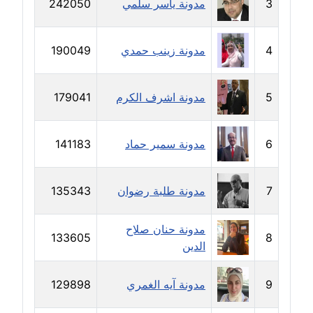
3
مدونة ياسر سلمي
242050
مدونة رفعت عراقي
عاملة
4
مدونة زينب حمدي
190049
مدونة رهام معلا
عاملة
5
مدونة اشرف الكرم
179041
مدونة ريهام الخميسي
عاملة
6
مدونة سمير حماد
141183
مدونة زينات مطاوع
عاملة
7
مدونة طلبة رضوان
135343
مدونة زينب ابو الفضل
مدونة حنان صلاح
عاملة
133605
8
الدين
مدونة زينب حمدي
عاملة
9
مدونة آيه الغمري
129898