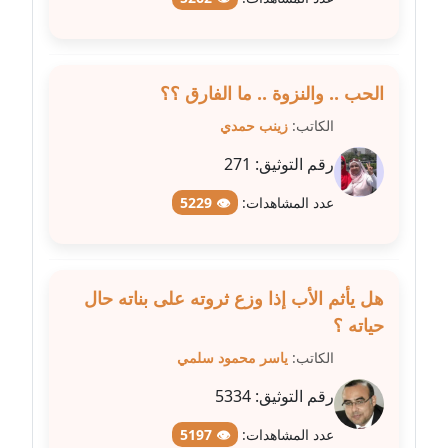
مدونة علا الأزوك
عاملة
الحب .. والنزوة .. ما الفارق ؟؟
مدونة علاء سرحان
الكاتب:
زينب حمدي
عاملة
رقم التوثيق:
271
مدونة علي الصادق
عدد المشاهدات:
👁 5229
عاملة
مدونة علي الفشني
عاملة
هل يأثم الأب إذا وزع ثروته على بناته حال
حياته ؟
مدونة عماد مصباح
الكاتب:
ياسر محمود سلمي
عاملة
رقم التوثيق:
5334
مدونة عمرو عاطف
عدد المشاهدات:
👁 5197
عاملة