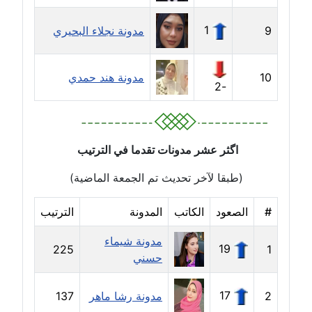
مدونة حلا عادل
1
9
مدونة نجلاء البحيري
عاملة
مدونة حنان الهواري
10
مدونة هند حمدي
-2
عاملة
مدونة حنان صلاح الدين
عاملة
اگثر عشر مدونات تقدما في الترتيب
مدونة حنان طنطاوي
(طبقا لآخر تحديث تم الجمعة الماضية)
عاملة
#
الصعود
الكاتب
المدونة
الترتيب
مدونة حنين الفلسطينية
مدونة شيماء
متوفي
19
225
1
حسني
مدونة خالد الخطيب
17
2
مدونة رشا ماهر
137
عاملة