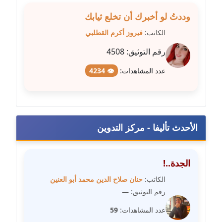
وددتُ لو أخبرك أن تخلع ثيابك
مدونة مارية محمد
عاملة
الكاتب:
فيروز أكرم القطلبي
رقم التوثيق:
4508
مدونة مبارك عابد
عاملة
عدد المشاهدات:
👁 4234
مدونة محاسن علي
عاملة
الأحدث تأليفا - مركز التدوين
مدونة محمد ابو النور
عاملة
الجدة..!
مدونة محمد التجاني
عاملة
الكاتب:
حنان صلاح الدين محمد أبو العنين
رقم التوثيق:
—
مدونة محمد الشافعي
عدد المشاهدات:
59
عاملة