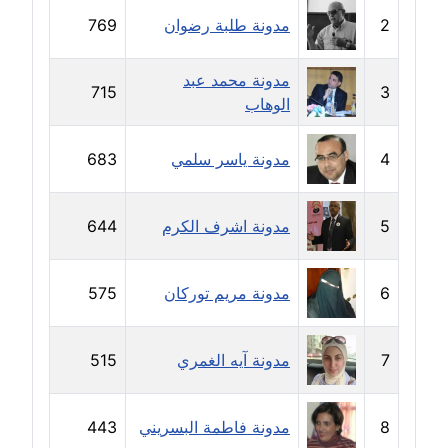
مدونة دعاء الشاهد
2
مدونة طلبة رضوان
769
عاملة
مدونة محمد عبد
715
3
مدونة دينا عاصم
الوهاب
عاملة
4
مدونة ياسر سلمي
683
مدونة دينا منير
عاملة
5
مدونة اشرف الكرم
644
مدونة راقية الدويك
عاملة
6
مدونة مريم توركان
575
مدونة رانيا ثروت
عاملة
7
مدونة آيه الغمري
515
مدونة رجاء دياب
عاملة
8
مدونة فاطمة البسريني
443