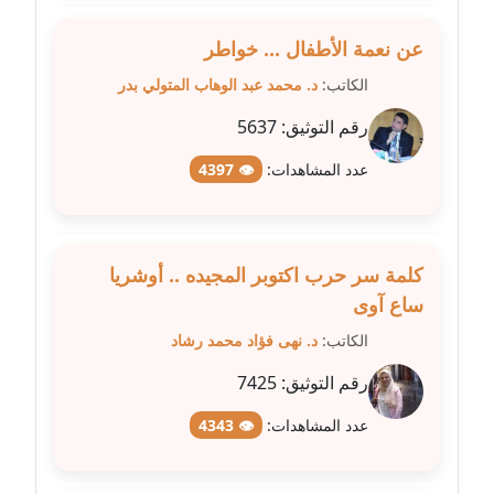
مدونة فيرا زولوتاريفا
عن نعمة الأطفال ... خواطر
عاملة
الكاتب:
د. محمد عبد الوهاب المتولي بدر
مدونة فيروز القطلبي
رقم التوثيق:
5637
عاملة
عدد المشاهدات:
👁 4397
مدونة كريمان سالم
عاملة
كلمة سر حرب اكتوبر المجيده .. أوشريا
مدونة كنوز صلاح
ساع آوى
موقوف
الكاتب:
د. نهى فؤاد محمد رشاد
مدونة كيندا فائز
رقم التوثيق:
7425
عاملة
عدد المشاهدات:
👁 4343
مدونة ليلى سرحان
عاملة