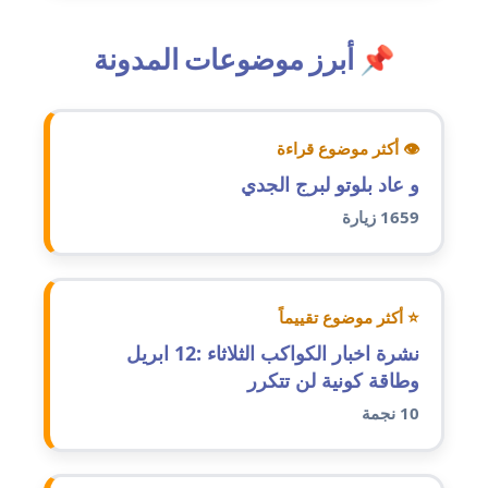
عاملة
📌 أبرز موضوعات المدونة
مدونة أمل الجزائرية
متوفي
مدونة أمل الخولي
👁 أكثر موضوع قراءة
عاملة
و عاد بلوتو لبرج الجدي
1659 زيارة
مدونة أمل درويش
عاملة
مدونة أمل زيادة
⭐ أكثر موضوع تقييماً
عاملة
نشرة اخبار الكواكب الثلاثاء :12 ابريل
وطاقة كونية لن تتكرر
مدونة امل محمود
10 نجمة
عاملة
مدونة أمل منشاوي