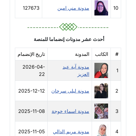
مدونة سارة ابراهيم
10
مدونة مني امين
127673
عاملة
مدونة سارة القصبي
عاملة
أحدث عشر مدونات إنضماما للمنصة
مدونة سارة سعيد
#
الكاتب
المدونة
تاريخ الإنضمام
عاملة
مدونة آية عبد
2026-04-
مدونة سالي علاء الدين
1
العزيز
22
عاملة
2
مدونة ليلى سرحان
2025-12-12
مدونة سامح رشاد
عاملة
3
مدونة اسماء خوجة
2025-11-08
مدونة سامح طلعت
عاملة
4
مدونة مريم الدالي
2025-11-05