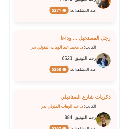
عدد المشاهدات:
👁 5271
مدونة عبير مصطفى
عاملة
مدونة عزة الأمير
رجل المستحيل ... وداعا
عاملة
الكاتب:
د. محمد عبد الوهاب المتولي بدر
مدونة عزة بركة
رقم التوثيق:
6523
عاملة
عدد المشاهدات:
👁 5268
مدونة عطا الله حسب الله
عاملة
ذكريات شارع الصناديلي
مدونة عفاف حسين
الكاتب:
د. عبد الوهاب المتولي بدر
عاملة
رقم التوثيق:
884
مدونة علا ابو السعادات
عاملة
عدد المشاهدات:
👁 5262