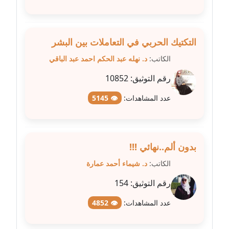
مدونة غادة زهران
عاملة
التكتيك الحربي في التعاملات بين البشر
الكاتب:
د. نهله عبد الحكم احمد عبد الباقي
مدونة غادة سيد
عاملة
رقم التوثيق:
10852
مدونة غازي جابر
عدد المشاهدات:
👁 5145
عاملة
مدونة فاطمة البسريني
بدون ألم..نهائي !!!
عاملة
الكاتب:
د. شيماء أحمد عمارة
مدونة فاطمة الزهراء بناني
رقم التوثيق:
154
موقوف
عدد المشاهدات:
👁 4852
مدونة فاطمة حجازي
عاملة