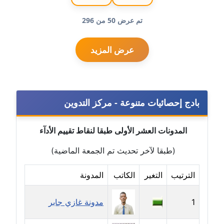
مدونة جهاد عبد الحميد
تم عرض 50 من 296
عاملة
عرض المزيد
مدونة جهاد غازي
عاملة
مدونة جواد الحربي
بادج إحصائيات متنوعة - مركز التدوين
عاملة
المدونات العشر الأولى طبقا لنقاط تقييم الأدآء
مدونة جيهان عفيفي
عاملة
(طبقا لآخر تحديث تم الجمعة الماضية)
مدونة جيهان عوض
الترتيب
التغير
الكاتب
المدونة
عاملة
1
مدونة غازي جابر
مدونة حاتم سلامة
عاملة