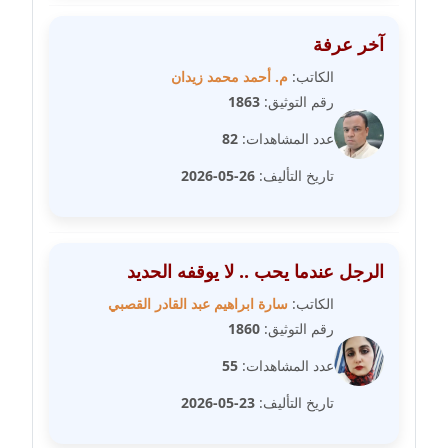
عاملة
آخر عرفة
مدونة شيماء مكى
الكاتب:
م. أحمد محمد زيدان
عاملة
رقم التوثيق:
1863
مدونة صفا غنيم
عدد المشاهدات:
82
عاملة
تاريخ التأليف:
26-05-2026
مدونة صفاء فوزي
عاملة
الرجل عندما يحب .. لا يوقفه الحديد
مدونة صفية الجيار
الكاتب:
سارة ابراهيم عبد القادر القصبي
عاملة
رقم التوثيق:
1860
مدونة طارق المسيري
عدد المشاهدات:
55
عاملة
تاريخ التأليف:
23-05-2026
مدونة طلبة رضوان