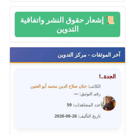
مدونة سلوي جلال
عاملة
📜
إشعار حقوق النشر واتفاقية
مدونة سلوى محمود
التدوين
عاملة
مدونة سماح حامد
عاملة
آخر الموثقات - مركز التدوين
مدونة سمر ابراهيم
عاملة
الجدة..!
الكاتب:
حنان صلاح الدين محمد أبو العنين
مدونة سمير حماد
رقم التوثيق:
—
عاملة
عدد المشاهدات:
59
مدونة سهام كمال
تاريخ التأليف:
26-06-2026
عاملة
مدونة سهر صيام