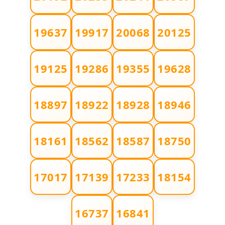
مدونة بيان هدية
19637
19917
20068
20125
عاملة
مدونة تامر زيدان
19125
19286
19355
19628
عاملة
مدونة تسنيم فضالي
18897
18922
18928
18946
عاملة
مدونة ثائر دالي
18161
18562
18587
18750
عاملة
مدونة جاد كريم
17017
17139
17233
18154
عاملة
مدونة جلال الخطيب
16737
16841
عاملة