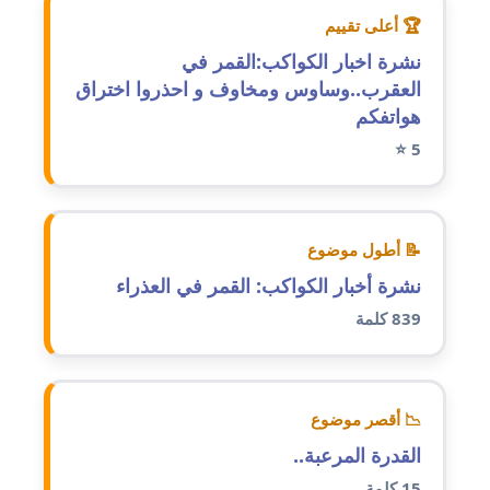
موقوف
🏆 أعلى تقييم
نشرة اخبار الكواكب:القمر في
مدونة أميرة اسماعيل
العقرب..وساوس ومخاوف و احذروا اختراق
عاملة
هواتفكم
مدونة أميرة رفعت
5 ⭐
عاملة
مدونة أميرة محمود
عاملة
📝 أطول موضوع
نشرة أخبار الكواكب: القمر في العذراء
مدونة انجي مطاوع
839 كلمة
عاملة
مدونة آيات القاضي
عاملة
📉 أقصر موضوع
القدرة المرعبة..
مدونة ايمان الدواخلي
15 كلمة