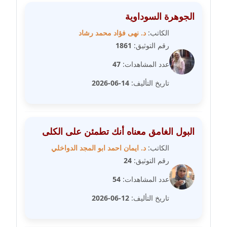
عاملة
الجوهرة السوداوية
الكاتب:
د. نهى فؤاد محمد رشاد
مدونة سهى الضاوي
رقم التوثيق:
1861
عاملة
عدد المشاهدات:
47
مدونة سهير عسكر
تاريخ التأليف:
14-06-2026
عاملة
مدونة سوزان بهنسي
عاملة
البول الغامق معناه أنك تطمئن على الكلى
مدونة سوميه الالفي
الكاتب:
د. ايمان احمد ابو المجد الدواخلي
عاملة
رقم التوثيق:
24
عدد المشاهدات:
54
مدونة شادي الربابعة
عاملة
تاريخ التأليف:
12-06-2026
مدونة شرف الدين محمد