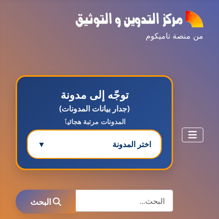
من منصة تاميكوم
توجّه إلى مدونة
(جدار بيانات المدونات)
المدونات مرتبة هجائيٱ
اختر المدونة
▼
مدونة ابتسام محمد
البحث
عاملة
البحث