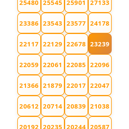
25480
25545
25901
27133
مدونة إيناس عراقي
عاملة
23386
23543
23577
24178
مدونة آيه ابو زهرة
عاملة
22117
22129
22678
23239
مدونة آية الدرديري
22059
22061
22085
22096
عاملة
مدونة آيه الغمري
21366
21879
22017
22047
عاملة
مدونة آية عبد العزيز
20612
20714
20839
21038
عاملة
مدونة ايهاب همام
20192
20235
20244
20587
عاملة