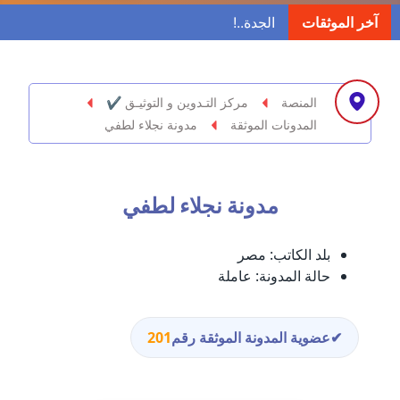
مدونة ابراهيم البراعم
آخر الموثقات
عاملة
مدونة احلام السيد
عاملة
المنصة
مركز التـدوين و التوثيـق ✔
المدونات الموثقة
مدونة نجلاء لطفي
مدونة احمد ابراهيم
عاملة
مدونة نجلاء لطفي
مدونة أحمد أبو الدهب
عاملة
بلد الكاتب:
مصر
مدونة احمد البحيري
حالة المدونة:
عاملة
عاملة
مدونة أحمد الجمال
✔
عضوية المدونة الموثقة رقم
201
عاملة