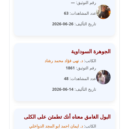
رقم التوثيق:
—
مدونة علا الأزوك
عدد المشاهدات:
63
عاملة
تاريخ التأليف:
26-06-2026
مدونة علاء سرحان
عاملة
الجوهرة السوداوية
مدونة علي الصادق
الكاتب:
د. نهى فؤاد محمد رشاد
عاملة
رقم التوثيق:
1861
مدونة علي الفشني
عدد المشاهدات:
48
عاملة
تاريخ التأليف:
14-06-2026
مدونة عماد مصباح
عاملة
البول الغامق معناه أنك تطمئن على الكلى
مدونة عمرو عاطف
الكاتب:
د. ايمان احمد ابو المجد الدواخلي
عاملة