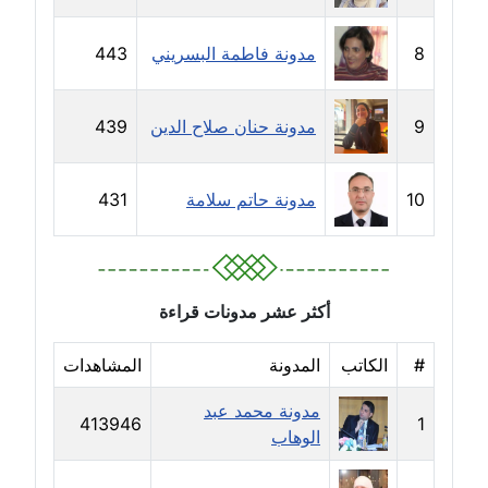
مدونة حلا عادل
8
مدونة فاطمة البسريني
443
عاملة
مدونة حنان الهواري
9
مدونة حنان صلاح الدين
439
عاملة
مدونة حنان صلاح الدين
10
مدونة حاتم سلامة
431
عاملة
مدونة حنان طنطاوي
عاملة
أكثر عشر مدونات قراءة
مدونة حنين الفلسطينية
#
الكاتب
المدونة
المشاهدات
متوفي
مدونة محمد عبد
413946
1
الوهاب
مدونة خالد الخطيب
عاملة