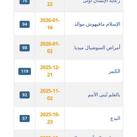
رعاية الإنسان أولى
70
22
عاملة
مدونة اشرف النجار
2026-01-
الإسلام مافيهوش موالد
94
عاملة
16
مدونة السيده فوزي
2026-01-
أمراض السوشيال ميديا
98
عاملة
02
مدونة آمال صالح
2025-12-
الكبير
119
عاملة
21
مدونة أماني بالحاج
2025-11-
بالعلم تُبنى الأمم
معلق
92
02
مدونة أماني عبد السلام
2025-10-
عاملة
البدع
57
23
مدونة أماني عز الدين