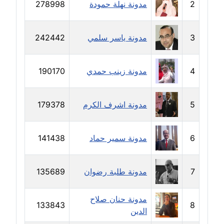
2
مدونة نهلة حمودة
278998
مدونة خالد العامري
معلق
3
مدونة ياسر سلمي
242442
مدونة خالد دومه
عاملة
4
مدونة زينب حمدي
190170
مدونة خالد صالح
عاملة
5
مدونة اشرف الكرم
179378
مدونة خالد عويس
عاملة
6
مدونة سمير حماد
141438
مدونة خالد منير
7
مدونة طلبة رضوان
135689
عاملة
مدونة خليل السيد
مدونة حنان صلاح
133843
8
عاملة
الدين