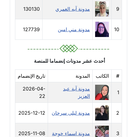
مدونة خولة سعيدان
9
مدونة آيه الغمري
130130
عاملة
10
مدونة مني امين
127739
مدونة داليا السعيد
موقوف
مدونة داليا فاروق
عاملة
أحدث عشر مدونات إنضماما للمنصة
مدونة داليا نور
#
الكاتب
المدونة
تاريخ الإنضمام
عاملة
مدونة آية عبد
2026-04-
1
العزيز
22
مدونة دعاء البدري
عاملة
2
مدونة ليلى سرحان
2025-12-12
مدونة دعاء الجابي
عاملة
3
مدونة اسماء خوجة
2025-11-08