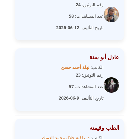
رقم التوثيق:
24
مدونة غادة زهران
عدد المشاهدات:
58
عاملة
تاريخ التأليف:
12-06-2026
مدونة غادة سيد
عاملة
عادل أبو سنة
مدونة غازي جابر
عاملة
الكاتب:
نهلة أحمد حسن
رقم التوثيق:
23
مدونة فاطمة البسريني
عدد المشاهدات:
57
عاملة
تاريخ التأليف:
9-06-2026
مدونة فاطمة الزهراء بناني
موقوف
الطب وقيمته
مدونة فاطمة حجازي
عاملة
الكاتب:
د. راقية جلال محمد الدويك