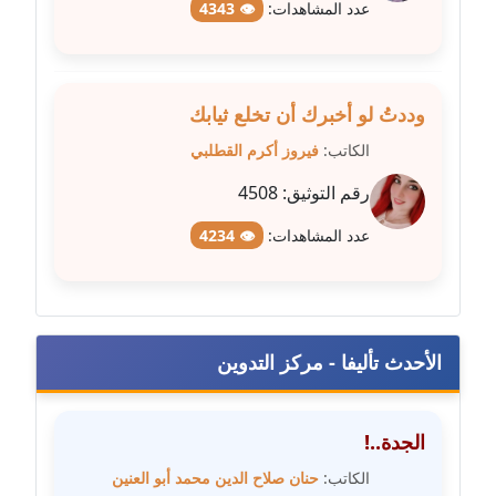
عدد المشاهدات:
👁 4343
مدونة عبير مصطفى
عاملة
وددتُ لو أخبرك أن تخلع ثيابك
مدونة عزة الأمير
الكاتب:
فيروز أكرم القطلبي
عاملة
رقم التوثيق:
4508
مدونة عزة بركة
عدد المشاهدات:
👁 4234
عاملة
مدونة عطا الله حسب الله
عاملة
الأحدث تأليفا - مركز التدوين
مدونة عفاف حسين
عاملة
الجدة..!
مدونة علا ابو السعادات
الكاتب:
حنان صلاح الدين محمد أبو العنين
عاملة