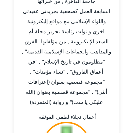
جامعة القاهرة , من خبراتها
عاملة
السابقة العمل كصحفية بجريدتي عقيدتي
واللواء الإسلامي مع مواقع إليكترونية
مدونة أحمد مليجي
عاملة
اخري و تولت رئاسة تحرير مجلة أم
السعد الإليكترونية , من مؤلفاتها "الفرق
مدونة اريج الشرفا
عاملة
والمذاهب والجماعات الإسلامية القديمة" ,
"مظلومون في تاريخ الإسلام" , "في
مدونة اسراء كمال
أعماق الفاروق" , "نساء مؤمنات" ,
عاملة
"مجموعة قصصية بعنوان (إعترافات
مدونة اسلام أبو علم
أنثى)" , "مجموعة قصصية بعنوان (الله
عاملة
عليكي يا ست)" و رواية (المتمردة)
مدونة اسماء خوجة
أعمال نجلاء لطفي الموثقة
عاملة
مدونة أسماء كاشف