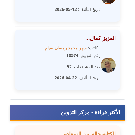
عاملة
تاريخ التأليف:
12-05-2026
مدونة سهى الضاوي
عاملة
العزيز كمال…
مدونة سهير عسكر
الكاتب:
سهر محمد رمضان صيام
عاملة
رقم التوثيق:
10574
مدونة سوزان بهنسي
عدد المشاهدات:
52
عاملة
تاريخ التأليف:
22-04-2026
مدونة سوميه الالفي
عاملة
مدونة شادي الربابعة
الأكثر قراءة - مركز التدوين
عاملة
مدونة شرف الدين محمد
الكتابة حالة من السعادة ..