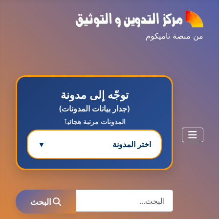
من منصة تاميكوم
توجّه إلى مدونة
(جدار بيانات المدونات)
المدونات مرتبة هجائيٱ
اختر المدونة
▼
مدونة ابتسام محمد
البحث
عاملة
البحث