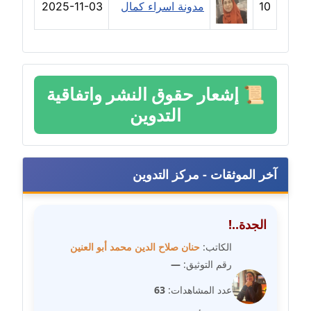
10
مدونة اسراء كمال
2025-11-03
مدونة رحاب منيعم
عاملة
مدونة رشا السعدي
عاملة
📜
إشعار حقوق النشر واتفاقية
التدوين
مدونة رشا شمس الدين
عاملة
مدونة رشا كمال
آخر الموثقات - مركز التدوين
عاملة
مدونة رشا ماهر
الجدة..!
عاملة
الكاتب:
حنان صلاح الدين محمد أبو العنين
رقم التوثيق:
—
مدونة رشيد سبابو
عاملة
عدد المشاهدات:
63