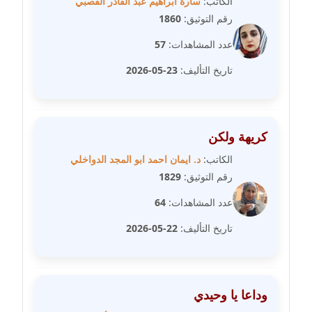
الكاتب:
سارة ابراهيم عبد القادر القصبي
رقم التوثيق:
1860
مدونة مارية محمد
عاملة
عدد المشاهدات:
57
تاريخ التأليف:
23-05-2026
مدونة مبارك عابد
عاملة
مدونة محاسن علي
كريهة ولكن
عاملة
الكاتب:
د. ايمان احمد ابو المجد الدواخلي
رقم التوثيق:
1829
مدونة محمد ابو النور
عاملة
عدد المشاهدات:
64
تاريخ التأليف:
22-05-2026
مدونة محمد التجاني
عاملة
مدونة محمد الشافعي
وداعا يا وحيدي
عاملة