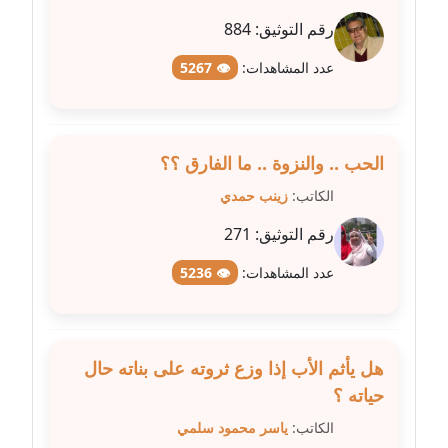
عاملة
رقم التوثيق:
884
مدونة شيماء مكى
عدد المشاهدات:
👁 5267
عاملة
مدونة صفا غنيم
عاملة
الحب .. والنزوة .. ما الفارق ؟؟
الكاتب:
زينب حمدي
مدونة صفاء فوزي
رقم التوثيق:
271
عاملة
عدد المشاهدات:
👁 5236
مدونة صفية الجيار
عاملة
مدونة طارق المسيري
هل يأثم الأب إذا وزع ثروته على بناته حال
عاملة
حياته ؟
الكاتب:
ياسر محمود سلمي
مدونة طلبة رضوان