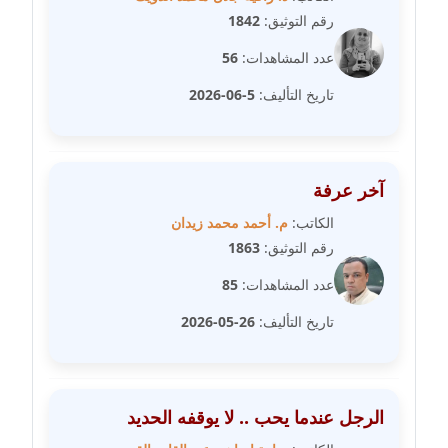
رقم التوثيق:
1842
مدونة فيرا زولوتاريفا
عدد المشاهدات:
56
عاملة
تاريخ التأليف:
5-06-2026
مدونة فيروز القطلبي
عاملة
مدونة كريمان سالم
آخر عرفة
عاملة
الكاتب:
م. أحمد محمد زيدان
رقم التوثيق:
1863
مدونة كنوز صلاح
موقوف
عدد المشاهدات:
85
تاريخ التأليف:
26-05-2026
مدونة كيندا فائز
عاملة
مدونة ليلى سرحان
الرجل عندما يحب .. لا يوقفه الحديد
عاملة