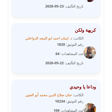
مدونة سلوي جلال
عاملة
تاريخ التأليف:
23-05-2026
مدونة سلوى محمود
عاملة
كريهة ولكن
مدونة سماح حامد
الكاتب:
د. ايمان احمد ابو المجد الدواخلي
عاملة
رقم التوثيق:
1829
عدد المشاهدات:
64
مدونة سمر ابراهيم
عاملة
تاريخ التأليف:
22-05-2026
مدونة سمير حماد
عاملة
وداعا يا وحيدي
مدونة سهام كمال
الكاتب:
حنان صلاح الدين محمد أبو العنين
عاملة
رقم التوثيق:
10234
عدد المشاهدات:
109
مدونة سهر صيام