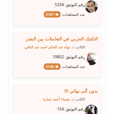
متوفي
رقم التوثيق:
5334
عدد المشاهدات:
👁 5197
مدونة طه ابوزيد
عاملة
مدونة طه عبد الوهاب
التكتيك الحربي في التعاملات بين البشر
عاملة
الكاتب:
د. نهله عبد الحكم احمد عبد الباقي
مدونة عاصم عرابي
رقم التوثيق:
10852
عاملة
عدد المشاهدات:
👁 5145
مدونة عبد الحميد ابراهيم
عاملة
مدونة عبد الرحمن محمد
بدون ألم..نهائي !!!
عاملة
الكاتب:
د. شيماء أحمد عمارة
رقم التوثيق:
154
مدونة عبد الكريم موسى