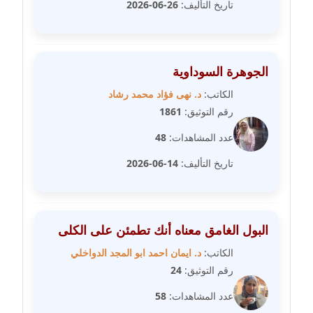
تاريخ التأليف:
26-06-2026
مدونة رفعت عراقي
عاملة
مدونة رهام معلا
الجوهرة السوداوية
عاملة
الكاتب:
د. نهى فؤاد محمد رشاد
مدونة ريهام الخميسي
رقم التوثيق:
1861
عاملة
عدد المشاهدات:
48
مدونة زينات مطاوع
تاريخ التأليف:
14-06-2026
عاملة
مدونة زينب ابو الفضل
البول الغامق معناه أنك تطمئن على الكلى
عاملة
الكاتب:
د. ايمان احمد ابو المجد الدواخلي
مدونة زينب حمدي
رقم التوثيق:
24
عاملة
عدد المشاهدات:
58