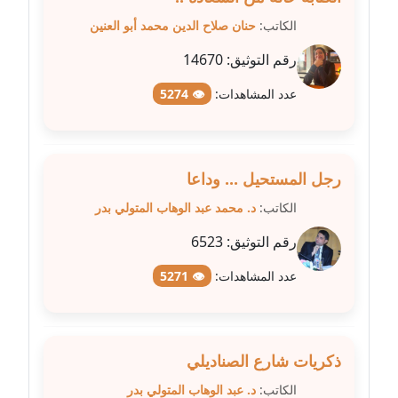
عاملة
الكاتب:
حنان صلاح الدين محمد أبو العنين
مدونة شريف ابراهيم
رقم التوثيق:
14670
عاملة
عدد المشاهدات:
👁 5274
مدونة شيماء الجمل
عاملة
رجل المستحيل ... وداعا
مدونة شيماء حسني
الكاتب:
د. محمد عبد الوهاب المتولي بدر
عاملة
رقم التوثيق:
6523
مدونة شيماء عبد المقصود
عدد المشاهدات:
👁 5271
عاملة
مدونة شيماء عصام
عاملة
ذكريات شارع الصناديلي
مدونة شيماء عمارة
الكاتب:
د. عبد الوهاب المتولي بدر