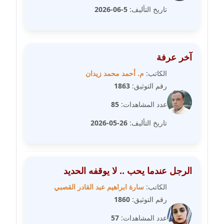
مدونة سامح فرج
تاريخ التأليف:
5-06-2026
عاملة
مدونة سحر أبو العلا
عاملة
آخر عرفة
الكاتب:
م. أحمد محمد زيدان
مدونة سحر حسب الله
رقم التوثيق:
1863
عاملة
عدد المشاهدات:
85
مدونة سعاد سيد
تاريخ التأليف:
26-05-2026
عاملة
مدونة سعيد زعلوك
معلق
الرجل عندما يحب .. لا يوقفه الحديد
مدونة سلوى بدران
الكاتب:
سارة ابراهيم عبد القادر القصبي
عاملة
رقم التوثيق:
1860
عدد المشاهدات:
57