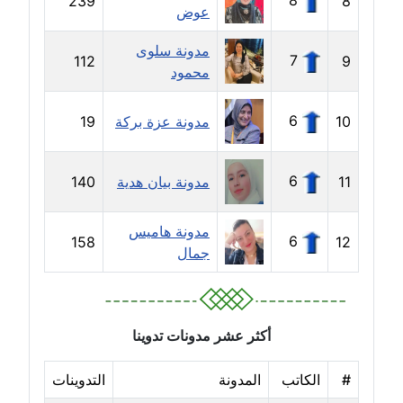
8
239
8
عوض
مدونة جهاد عبد الحميد
مدونة سلوى
عاملة
7
112
9
محمود
مدونة جهاد غازي
6
10
مدونة عزة بركة
19
عاملة
مدونة جواد الحربي
6
11
مدونة بيان هدية
140
عاملة
مدونة هاميس
مدونة جيهان عفيفي
6
158
12
جمال
عاملة
مدونة جيهان عوض
عاملة
أكثر عشر مدونات تدوينا
مدونة حاتم سلامة
#
الكاتب
المدونة
التدوينات
عاملة