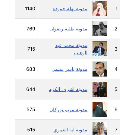
1
مدونة نهلة حمودة
1140
مدونة حجازي يونس
عاملة
2
مدونة طلبة رضوان
769
مدونة حسن رجب
عاملة
مدونة محمد عبد
715
3
الوهاب
مدونة حسن غريب
معلق
4
مدونة ياسر سلمي
683
مدونة حسن محي الدين
متوفي
5
مدونة اشرف الكرم
644
مدونة حسين العلي
عاملة
6
مدونة مريم توركان
575
مدونة حسين درمشاكي
عاملة
7
مدونة آيه الغمري
515