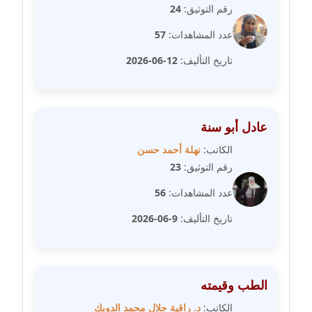
رقم التوثيق:
24
مدونة رحاب منيعم
عاملة
عدد المشاهدات:
57
تاريخ التأليف:
12-06-2026
مدونة رشا السعدي
عاملة
مدونة رشا شمس الدين
عادل أبو سنة
عاملة
الكاتب:
نهلة أحمد حسن
مدونة رشا كمال
رقم التوثيق:
23
عاملة
عدد المشاهدات:
56
مدونة رشا ماهر
تاريخ التأليف:
9-06-2026
عاملة
مدونة رشيد سبابو
الطب وقيمته
عاملة
الكاتب:
د. راقية جلال محمد الدويك