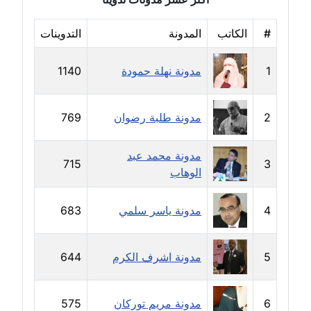
مدونة بيان هدية
#
الكاتب
المدونة
التدوينات
عاملة
1
مدونة نهلة حمودة
1140
مدونة تامر زيدان
عاملة
2
مدونة طلبة رضوان
769
مدونة تسنيم فضالي
عاملة
مدونة محمد عبد
715
3
الوهاب
مدونة ثائر دالي
عاملة
4
مدونة ياسر سلمي
683
مدونة جاد كريم
عاملة
5
مدونة اشرف الكرم
644
مدونة جلال الخطيب
6
مدونة مريم توركان
575
عاملة