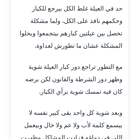
عاملة
حد في العيلة غلط الكل بيرجع للكبار
وحكمهم نافذ على الكل، ولما مشكلة
مدونة أحمد مليجي
عاملة
تحصل بين عيلتين كبارهم بيتجمعوا ويحلوا
المشكلة عشان ما تطورش لعداوة.
مدونة اريج الشرفا
عاملة
مع التطور تراجع دور كبار العيلة شوية
مدونة اسراء كمال
عاملة
وظهر دور الشرطة والقانون لكن برضه
كان فيه تمسك شوية برأي الكبار.
مدونة اسلام أبو علم
عاملة
وبعد شوية كل واحد بقى كبير نفسه لا
مدونة اسماء خوجة
عاملة
بيسمع كلمة لأب ولا عم ولا خال وبيعمل
اللي في دماغه فزادت المشاكل وظهرت
مدونة أسماء كاشف