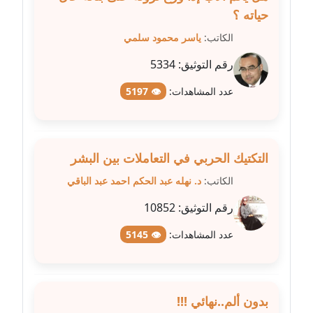
عاملة
حياته ؟
الكاتب:
ياسر محمود سلمي
مدونة شريف ابراهيم
عاملة
رقم التوثيق:
5334
عدد المشاهدات:
👁 5197
مدونة شيماء الجمل
عاملة
مدونة شيماء حسني
التكتيك الحربي في التعاملات بين البشر
عاملة
الكاتب:
د. نهله عبد الحكم احمد عبد الباقي
مدونة شيماء عبد المقصود
رقم التوثيق:
10852
عاملة
عدد المشاهدات:
👁 5145
مدونة شيماء عصام
عاملة
بدون ألم..نهائي !!!
مدونة شيماء عمارة