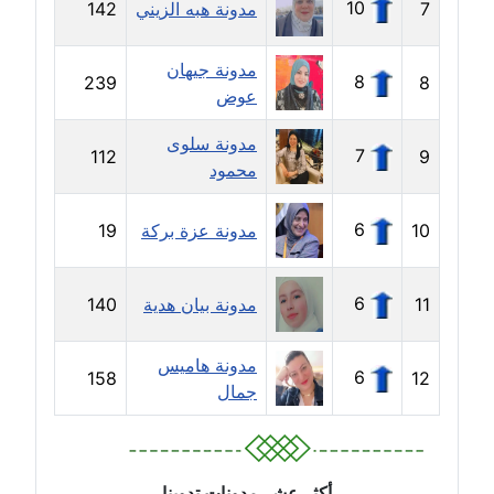
10
7
مدونة هبه الزيني
142
مدونة إيناس عراقي
مدونة جيهان
عاملة
8
239
8
عوض
مدونة آيه ابو زهرة
مدونة سلوى
7
112
9
عاملة
محمود
مدونة آية الدرديري
6
10
مدونة عزة بركة
19
عاملة
مدونة آيه الغمري
6
11
مدونة بيان هدية
140
عاملة
مدونة هاميس
6
158
12
مدونة آية عبد العزيز
جمال
عاملة
مدونة ايهاب همام
عاملة
أكثر عشر مدونات تدوينا