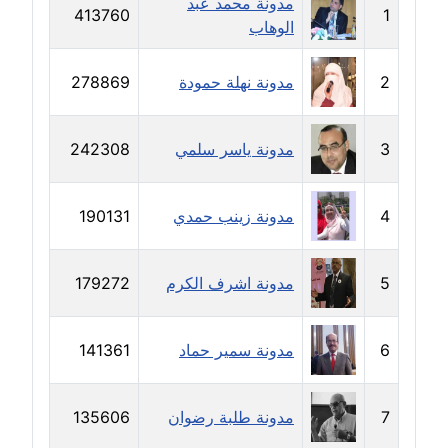
مدونة محمد عبد
413760
1
الوهاب
مدونة حجازي يونس
عاملة
2
مدونة نهلة حمودة
278869
مدونة حسن رجب
عاملة
3
مدونة ياسر سلمي
242308
مدونة حسن غريب
معلق
4
مدونة زينب حمدي
190131
مدونة حسن محي الدين
متوفي
5
مدونة اشرف الكرم
179272
مدونة حسين العلي
6
مدونة سمير حماد
141361
عاملة
مدونة حسين درمشاكي
7
مدونة طلبة رضوان
135606
عاملة