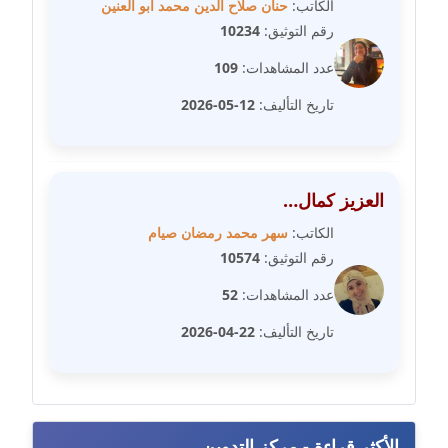
مدونة سامح فرج
الكاتب:
حنان صلاح الدين محمد أبو العنين
عاملة
رقم التوثيق:
10234
عدد المشاهدات:
109
مدونة سحر أبو العلا
عاملة
تاريخ التأليف:
12-05-2026
مدونة سحر حسب الله
عاملة
العزيز كمال…
مدونة سعاد سيد
الكاتب:
سهر محمد رمضان صيام
عاملة
رقم التوثيق:
10574
عدد المشاهدات:
52
مدونة سعيد زعلوك
معلق
تاريخ التأليف:
22-04-2026
مدونة سلوى بدران
عاملة
الأكثر قراءة - مركز التدوين