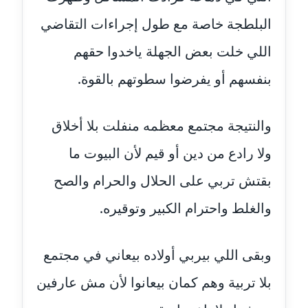
عاملة
البلطجة خاصة مع طول إجراءات التقاضي
مدونة أسماء نور الدين
اللي خلت بعض الجهلة ياخدوا حقهم
عاملة
بنفسهم أو يفرضوا سطوتهم بالقوة.
مدونة اسماعيل ابو زيد
عاملة
والنتيجة مجتمع معظمه منفلت بلا أخلاق
مدونة اسماعيل محسن
ولا رادع من دين أو قيم لأن البيوت ما
عاملة
بقتش تربي على الحلال والحرام والصح
مدونة اسيمة اسامه
والغلط واحترام الكبير وتوقيره.
عاملة
مدونة أشرف القط
وبقى اللي بيربي أولاده بيعاني في مجتمع
عاملة
بلا تربية وهم كمان بيعانوا لأن مش عارفين
مدونة اشرف الكرم