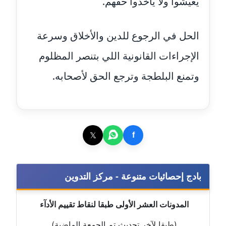
يعيشوا ولا ياخدوا حقهم.
عاملة
مدونة اشرف النجار
الحل في الرجوع للدين والأخلاق وسرعة
عاملة
الإجراءات القانونية اللي بتنصر المظلوم
مدونة السيده فوزي
وتمنع البلطجة وترجع الحق لأصحابه.
عاملة
مدونة آمال صالح
عاملة
𝕏
f
مدونة أماني بالحاج
معلق
بادج إحصائيات متنوعة - مركز التدوين
مدونة أماني عبد السلام
عاملة
المدونات العشر الأولى طبقا لنقاط تقييم الأدآء
مدونة أماني عز الدين
(طبقا لآخر تحديث تم الجمعة الماضية)