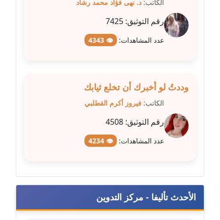
الكاتب:
د. نهى فؤاد محمد رشاد
متوفي
رقم التوثيق:
7425
مدونة طه ابوزيد
عاملة
عدد المشاهدات:
👁 4343
مدونة طه عبد الوهاب
عاملة
وددتُ لو أخبرك أن تخلع ثيابك
مدونة عاصم عرابي
الكاتب:
فيروز أكرم القطلبي
عاملة
رقم التوثيق:
4508
مدونة عبد الحميد ابراهيم
عدد المشاهدات:
👁 4234
عاملة
مدونة عبد الرحمن محمد
عاملة
الأحدث تأليفا - مركز التدوين
مدونة عبد الكريم موسى