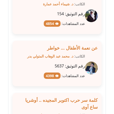
عاملة
الكاتب:
د. شيماء أحمد عمارة
رقم التوثيق:
154
مدونة شيماء مكى
عاملة
عدد المشاهدات:
👁 4854
مدونة صفا غنيم
عاملة
عن نعمة الأطفال ... خواطر
مدونة صفاء فوزي
الكاتب:
د. محمد عبد الوهاب المتولي بدر
عاملة
رقم التوثيق:
5637
مدونة صفية الجيار
عدد المشاهدات:
👁 4398
عاملة
مدونة طارق المسيري
عاملة
كلمة سر حرب اكتوبر المجيده .. أوشريا
ساع آوى
مدونة طلبة رضوان