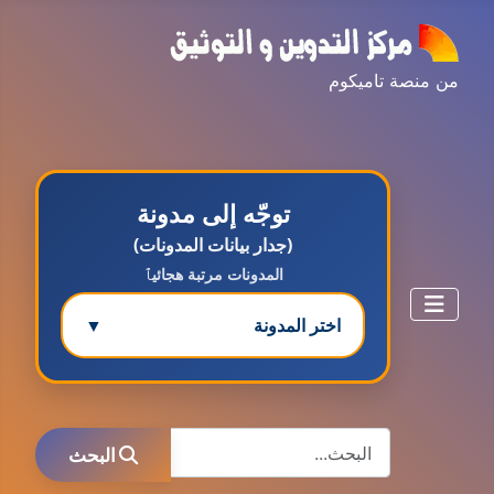
من منصة تاميكوم
توجّه إلى مدونة
(جدار بيانات المدونات)
المدونات مرتبة هجائيٱ
اختر المدونة
▼
مدونة ابتسام محمد
البحث
عاملة
البحث