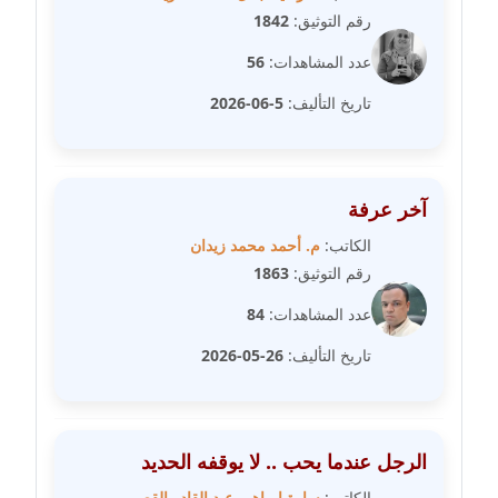
مدونة رفعت عراقي
رقم التوثيق:
1842
عاملة
عدد المشاهدات:
56
مدونة رهام معلا
تاريخ التأليف:
5-06-2026
عاملة
مدونة ريهام الخميسي
عاملة
آخر عرفة
الكاتب:
م. أحمد محمد زيدان
مدونة زينات مطاوع
رقم التوثيق:
1863
عاملة
عدد المشاهدات:
84
مدونة زينب ابو الفضل
تاريخ التأليف:
26-05-2026
عاملة
مدونة زينب حمدي
عاملة
الرجل عندما يحب .. لا يوقفه الحديد
الكاتب:
سارة ابراهيم عبد القادر القصبي