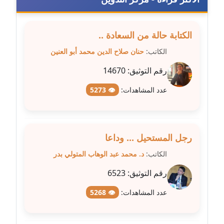
مدونة سلوي جلال
عاملة
الكتابة حالة من السعادة ..
مدونة سلوى محمود
عاملة
الكاتب:
حنان صلاح الدين محمد أبو العنين
رقم التوثيق:
14670
مدونة سماح حامد
عاملة
عدد المشاهدات:
👁 5273
مدونة سمر ابراهيم
عاملة
رجل المستحيل ... وداعا
مدونة سمير حماد
الكاتب:
د. محمد عبد الوهاب المتولي بدر
عاملة
رقم التوثيق:
6523
مدونة سهام كمال
عدد المشاهدات:
👁 5268
عاملة
مدونة سهر صيام