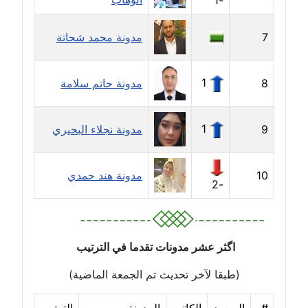
-1
موقوف
7
مدونة محمد شحاتة
مدونة أميرة اسماعيل
عاملة
1
8
مدونة حاتم سلامة
مدونة أميرة رفعت
عاملة
1
9
مدونة نجلاء البحيري
مدونة أميرة محمود
عاملة
10
مدونة هند حمدي
-2
مدونة انجي مطاوع
عاملة
مدونة آيات القاضي
اگثر عشر مدونات تقدما في الترتيب
عاملة
(طبقا لآخر تحديث تم الجمعة الماضية)
مدونة ايمان الدواخلي