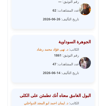
رقم التوثيق:
—
مدونة دعاء الشاهد
عاملة
عدد المشاهدات:
62
تاريخ التأليف:
26-06-2026
مدونة دينا عاصم
عاملة
مدونة دينا منير
الجوهرة السوداوية
عاملة
الكاتب:
د. نهى فؤاد محمد رشاد
رقم التوثيق:
1861
مدونة راقية الدويك
عاملة
عدد المشاهدات:
47
تاريخ التأليف:
14-06-2026
مدونة رانيا ثروت
عاملة
مدونة رجاء دياب
البول الغامق معناه أنك تطمئن على الكلى
عاملة
الكاتب:
د. ايمان احمد ابو المجد الدواخلي