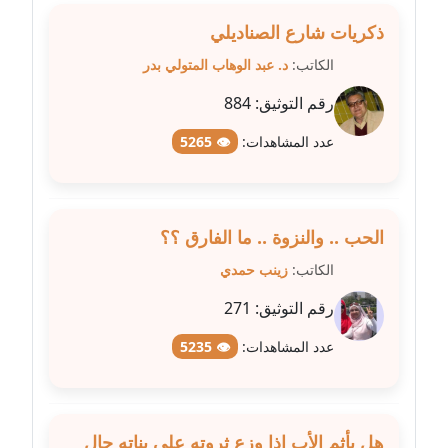
عاملة
ذكريات شارع الصناديلي
الكاتب:
د. عبد الوهاب المتولي بدر
مدونة سهى الضاوي
عاملة
رقم التوثيق:
884
عدد المشاهدات:
👁 5265
مدونة سهير عسكر
عاملة
مدونة سوزان بهنسي
الحب .. والنزوة .. ما الفارق ؟؟
عاملة
الكاتب:
زينب حمدي
مدونة سوميه الالفي
رقم التوثيق:
271
عاملة
عدد المشاهدات:
👁 5235
مدونة شادي الربابعة
عاملة
مدونة شرف الدين محمد
هل يأثم الأب إذا وزع ثروته على بناته حال