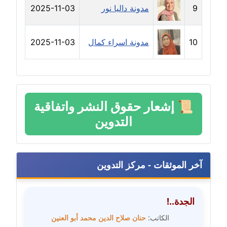
9
مدونة داليا نور
2025-11-03
مدونة خولة سعيدان
عاملة
10
مدونة اسراء كمال
2025-11-03
مدونة داليا السعيد
موقوف
مدونة داليا فاروق
عاملة
📜
إشعار حقوق النشر واتفاقية
التدوين
مدونة داليا نور
عاملة
مدونة دعاء البدري
آخر الموثقات - مركز التدوين
عاملة
مدونة دعاء الجابي
الجدة..!
عاملة
الكاتب:
حنان صلاح الدين محمد أبو العنين