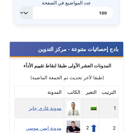
عدد المواضيع في الصفحة
مدونة ايهاب همام
عاملة
مدونة بيان هدية
عاملة
بادج إحصائيات متنوعة - مركز التدوين
مدونة تامر زيدان
عاملة
المدونات العشر الأولى طبقا لنقاط تقييم الأدآء
مدونة تسنيم فضالي
(طبقا لآخر تحديث تم الجمعة الماضية)
عاملة
الترتيب
التغير
الكاتب
المدونة
مدونة ثائر دالي
عاملة
1
مدونة غازي جابر
مدونة جاد كريم
عاملة
2
2
مدونة ايمن موسي