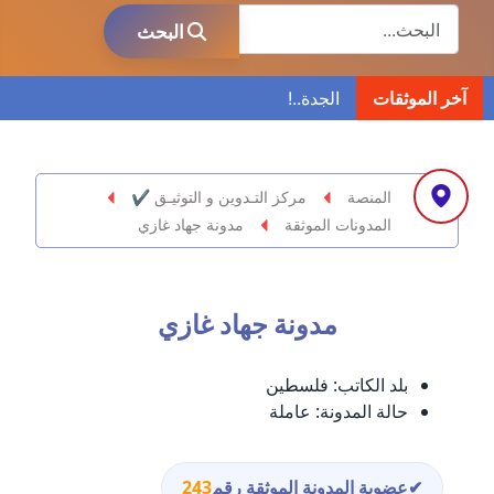
البحث
عاملة
البحث
مدونة ابراهيم البراعم
آخر الموثقات
عاملة
مدونة احلام السيد
عاملة
المنصة
مركز التـدوين و التوثيـق ✔
المدونات الموثقة
مدونة جهاد غازي
مدونة احمد ابراهيم
عاملة
مدونة جهاد غازي
مدونة أحمد أبو الدهب
عاملة
بلد الكاتب:
فلسطين
مدونة احمد البحيري
حالة المدونة:
عاملة
عاملة
مدونة أحمد الجمال
✔
عضوية المدونة الموثقة رقم
243