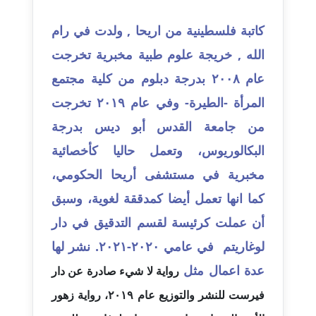
عاملة
كاتبة فلسطينية من اريحا , ولدت في رام
مدونة احمد كريدي
الله , خريجة علوم طبية مخبرية تخرجت
عاملة
عام ٢٠٠٨ بدرجة دبلوم من كلية مجتمع
مدونة أحمد مليجي
المرأة -الطيرة- وفي عام ٢٠١٩ تخرجت
عاملة
من جامعة القدس أبو ديس بدرجة
مدونة اريج الشرفا
البكالوريوس، وتعمل حاليا كأخصائية
عاملة
مخبرية في مستشفى أريحا الحكومي،
كما انها تعمل أيضا كمدققة لغوية، وسبق
مدونة اسراء كمال
عاملة
أن عملت كرئيسة لقسم التدقيق في دار
لوغاريتم في عامي ٢٠٢٠-٢٠٢١. نشر لها
مدونة اسلام أبو علم
عدة اعمال مثل
عاملة
رواية لا شيء صادرة عن دار
فيرست للنشر والتوزيع عام ٢٠١٩،
رواية زهور
مدونة اسماء خوجة