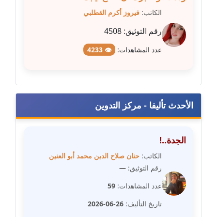
الكاتب:
فيروز أكرم القطلبي
مدونة فاطمة حجازي
عاملة
رقم التوثيق:
4508
مدونة فيرا زولوتاريفا
عدد المشاهدات:
👁 4233
عاملة
مدونة فيروز القطلبي
عاملة
الأحدث تأليفا - مركز التدوين
مدونة كريمان سالم
عاملة
الجدة..!
الكاتب:
حنان صلاح الدين محمد أبو العنين
مدونة كنوز صلاح
رقم التوثيق:
—
موقوف
عدد المشاهدات:
59
مدونة كيندا فائز
تاريخ التأليف:
26-06-2026
عاملة