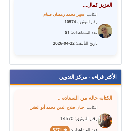
العزيز كمال…
مدونة طلبة رضوان
الكاتب:
سهر محمد رمضان صيام
متوفي
رقم التوثيق:
10574
عدد المشاهدات:
51
مدونة طه ابوزيد
عاملة
تاريخ التأليف:
22-04-2026
مدونة طه عبد الوهاب
عاملة
الأكثر قراءة - مركز التدوين
مدونة عاصم عرابي
عاملة
الكتابة حالة من السعادة ..
مدونة عبد الحميد ابراهيم
الكاتب:
حنان صلاح الدين محمد أبو العنين
عاملة
رقم التوثيق:
14670
مدونة عبد الرحمن محمد
عاملة
عدد المشاهدات:
👁 5271