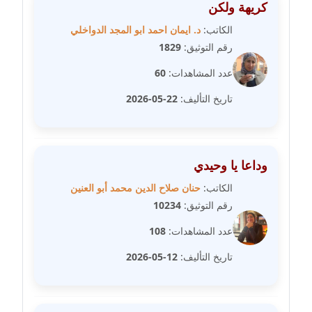
عاملة
كريهة ولكن
الكاتب:
د. ايمان احمد ابو المجد الدواخلي
مدونة شيماء عمارة
رقم التوثيق:
1829
عاملة
عدد المشاهدات:
60
مدونة شيماء مكى
تاريخ التأليف:
22-05-2026
عاملة
مدونة صفا غنيم
عاملة
وداعا يا وحيدي
الكاتب:
حنان صلاح الدين محمد أبو العنين
مدونة صفاء فوزي
رقم التوثيق:
10234
عاملة
عدد المشاهدات:
108
مدونة صفية الجيار
تاريخ التأليف:
12-05-2026
عاملة
مدونة طارق المسيري
عاملة