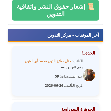
عاملة
📜
إشعار حقوق النشر واتفاقية
التدوين
مدونة سامح فرج
عاملة
آخر الموثقات - مركز التدوين
مدونة سحر أبو العلا
عاملة
الجدة..!
مدونة سحر حسب الله
عاملة
الكاتب:
حنان صلاح الدين محمد أبو العنين
رقم التوثيق:
—
مدونة سعاد سيد
عدد المشاهدات:
59
عاملة
تاريخ التأليف:
26-06-2026
مدونة سعيد زعلوك
معلق
مدونة سلوى بدران
الجوهرة السوداوية