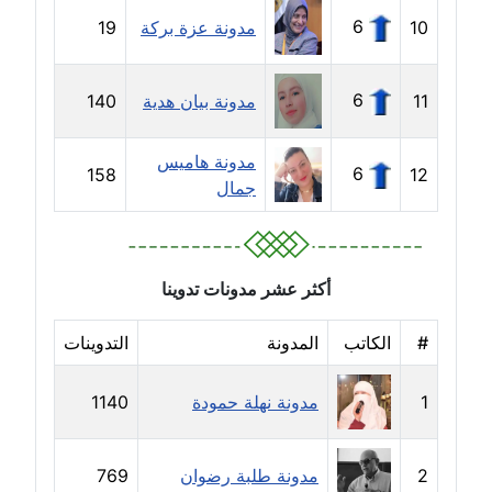
مدونة خالد الخطيب
6
10
مدونة عزة بركة
19
عاملة
6
مدونة خالد العامري
11
مدونة بيان هدية
140
معلق
مدونة هاميس
6
158
12
مدونة خالد دومه
جمال
عاملة
مدونة خالد صالح
أكثر عشر مدونات تدوينا
عاملة
#
الكاتب
المدونة
التدوينات
مدونة خالد عويس
عاملة
1
مدونة نهلة حمودة
1140
مدونة خالد منير
عاملة
2
مدونة طلبة رضوان
769