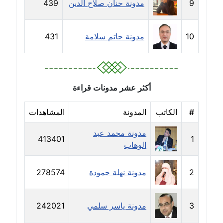
9
مدونة حنان صلاح الدين
439
مدونة دعاء الجابي
عاملة
10
مدونة حاتم سلامة
431
مدونة دعاء الشاهد
عاملة
مدونة دينا عاصم
أكثر عشر مدونات قراءة
عاملة
#
الكاتب
المدونة
المشاهدات
مدونة دينا منير
عاملة
مدونة محمد عبد
413401
1
الوهاب
مدونة راقية الدويك
عاملة
2
مدونة نهلة حمودة
278574
مدونة رانيا ثروت
عاملة
3
مدونة ياسر سلمي
242021