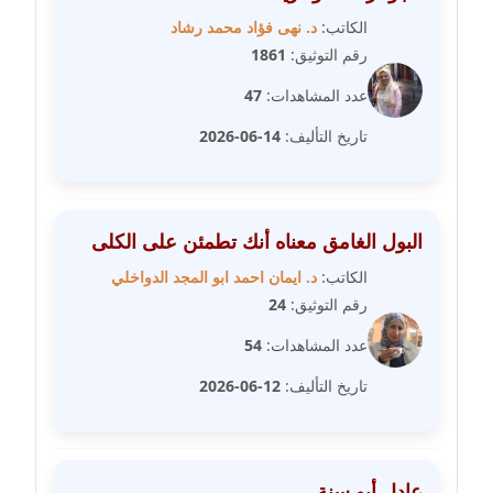
عاملة
الكاتب:
د. نهى فؤاد محمد رشاد
رقم التوثيق:
1861
مدونة سلوي جلال
عدد المشاهدات:
47
عاملة
تاريخ التأليف:
14-06-2026
مدونة سلوى محمود
عاملة
مدونة سماح حامد
البول الغامق معناه أنك تطمئن على الكلى
عاملة
الكاتب:
د. ايمان احمد ابو المجد الدواخلي
رقم التوثيق:
24
مدونة سمر ابراهيم
عاملة
عدد المشاهدات:
54
تاريخ التأليف:
12-06-2026
مدونة سمير حماد
عاملة
مدونة سهام كمال
عادل أبو سنة