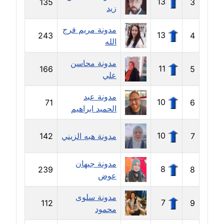
13
135
3
زيد
مدونة حسين درمشاكي
عاملة
مدونة مريم فرج
13
243
4
الله
مدونة حلا عادل
عاملة
مدونة محاسن
11
166
5
علي
مدونة حنان الهواري
مدونة عبد
عاملة
10
71
6
الحميد ابراهيم
مدونة حنان صلاح الدين
عاملة
10
7
مدونة هبه الزيني
142
مدونة حنان طنطاوي
مدونة جيهان
8
239
8
عاملة
عوض
مدونة حنين الفلسطينية
مدونة سلوى
7
112
9
متوفي
محمود