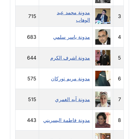
مدونة خليل السيد
عاملة
مدونة محمد عبد
715
3
الوهاب
مدونة خولة سعيدان
عاملة
4
مدونة ياسر سلمي
683
مدونة داليا السعيد
موقوف
5
مدونة اشرف الكرم
644
مدونة داليا فاروق
6
مدونة مريم توركان
575
عاملة
مدونة داليا نور
7
مدونة آيه الغمري
515
عاملة
مدونة دعاء البدري
8
مدونة فاطمة البسريني
443
عاملة