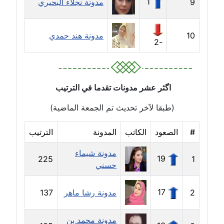
1
9
مدونة نجلاء البحيري
مدونة حاتم سلامة
عاملة
10
مدونة هند حمدي
-2
مدونة حجازي يونس
عاملة
مدونة حسن رجب
اگثر عشر مدونات تقدما في الترتيب
عاملة
(طبقا لآخر تحديث تم الجمعة الماضية)
مدونة حسن غريب
#
الصعود
الكاتب
المدونة
الترتيب
معلق
مدونة شيماء
19
225
1
مدونة حسن محي الدين
حسني
متوفي
17
2
مدونة رشا ماهر
137
مدونة حسين العلي
عاملة
مدونة محمد بن