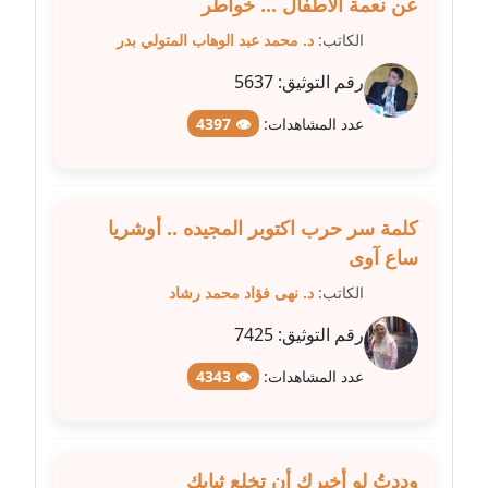
عن نعمة الأطفال ... خواطر
مدونة عمرو عاطف
الكاتب:
د. محمد عبد الوهاب المتولي بدر
عاملة
رقم التوثيق:
5637
مدونة غادة زهران
عدد المشاهدات:
👁 4397
عاملة
مدونة غادة سيد
عاملة
كلمة سر حرب اكتوبر المجيده .. أوشريا
ساع آوى
مدونة غازي جابر
الكاتب:
د. نهى فؤاد محمد رشاد
عاملة
رقم التوثيق:
7425
مدونة فاطمة البسريني
عدد المشاهدات:
👁 4343
عاملة
مدونة فاطمة الزهراء بناني
موقوف
وددتُ لو أخبرك أن تخلع ثيابك