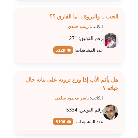
مدونة عبير محمد
الحب .. والنزوة .. ما الفارق ؟؟
عاملة
الكاتب:
زينب حمدي
مدونة عبير مصطفى
رقم التوثيق:
271
عاملة
عدد المشاهدات:
👁 5229
مدونة عزة الأمير
عاملة
هل يأثم الأب إذا وزع ثروته على بناته حال
مدونة عزة بركة
حياته ؟
عاملة
الكاتب:
ياسر محمود سلمي
مدونة عطا الله حسب الله
رقم التوثيق:
5334
عاملة
عدد المشاهدات:
👁 5196
مدونة عفاف حسين
عاملة