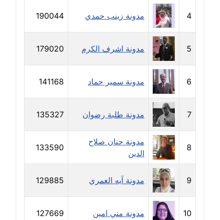
مدونة رجاء دياب
عاملة
4
مدونة زينب حمدي
190044
مدونة رحاب منيعم
5
مدونة اشرف الكرم
179020
عاملة
مدونة رشا السعدي
6
مدونة سمير حماد
141168
عاملة
مدونة رشا شمس الدين
7
مدونة طلبة رضوان
135327
عاملة
مدونة حنان صلاح
133590
8
مدونة رشا كمال
الدين
عاملة
9
مدونة آيه الغمري
129885
مدونة رشا ماهر
عاملة
10
مدونة مني امين
127669