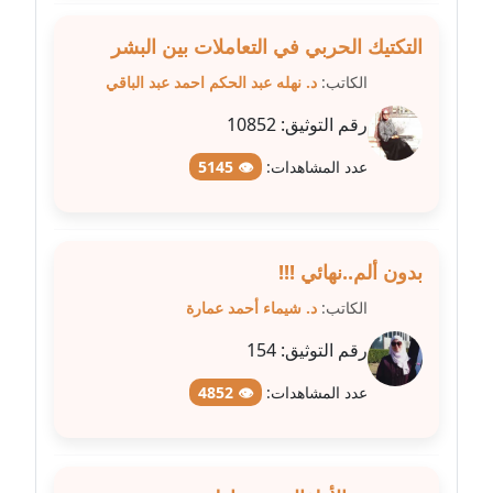
مدونة علا ابو السعادات
التكتيك الحربي في التعاملات بين البشر
عاملة
الكاتب:
د. نهله عبد الحكم احمد عبد الباقي
مدونة علا الأزوك
رقم التوثيق:
10852
عاملة
عدد المشاهدات:
👁 5145
مدونة علاء سرحان
عاملة
بدون ألم..نهائي !!!
مدونة علي الصادق
الكاتب:
د. شيماء أحمد عمارة
عاملة
رقم التوثيق:
154
مدونة علي الفشني
عاملة
عدد المشاهدات:
👁 4852
مدونة عماد مصباح
عاملة