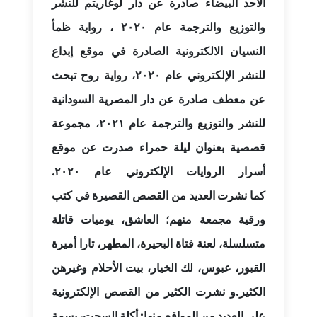
الأحد البيضاء صادرة عن دار لوغاريتم للنشر
عاملة
والتوزيع والترجمة عام ٢٠٢٠ ،
رواية ظمأ
مدونة أسماء كاشف
النسيان الالكترونية الصادرة في موقع إبداع
عاملة
للنشر الإلكتروني عام ٢٠٢٠،
رواية روح تبحث
مدونة أسماء نور الدين
عن معطف صادرة عن دار المصرية السودانية
عاملة
للنشر والتوزيع والترجمة عام ٢٠٢١،
مجموعة
مدونة اسماعيل ابو زيد
قصصية بعنوان ليلة حمراء صدرت عن موقع
عاملة
أسرار الروايات الإلكتروني عام ٢٠٢٠.
كما
نشرت العديد من القصص القصيرة في كتب
مدونة اسماعيل محسن
عاملة
ورقية مجمعة منهم؛ العاشق، يوميات قاتلة
متسلسلة، لعنة فتاة البحيرة، المطهر، تارا أميرة
مدونة اسيمة اسامه
عاملة
القبور، عبوس، لك الخيار، بيت الأحلام وغيرهن
الكثير.و ن
شرت الكثير من القصص الإلكترونية
مدونة أشرف القط
على العديد من المواقع منها: أكلة السحت، بسمة