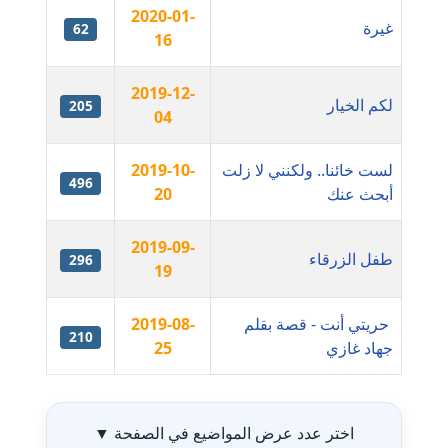
2020-01-
غيرة
62
مدونة ايمن موسي
16
عاملة
2019-12-
لكم الخيار
205
مدونة إيناس عراقي
04
عاملة
لست خائنا.. ولكنني لا زلت
2019-10-
496
مدونة آيه ابو زهرة
أبحث عنك
20
عاملة
2019-09-
طفل الزرقاء
مدونة آية الدرديري
296
19
عاملة
حريتي أنت - قصة بقلم
2019-08-
مدونة آيه الغمري
210
جهاد غازي
25
عاملة
جدول ال
مدونة آية عبد العزيز
عاملة
اختر عدد عرض المواضيع في الصفحة
▼