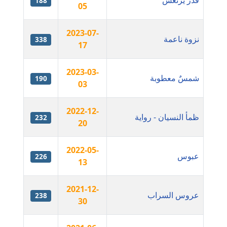
قدر يرتعش
188
05
مدونة أمل منشاوي
2023-07-
موقوف
نزوة ناعمة
338
17
مدونة أميرة اسماعيل
2023-03-
عاملة
شمسٌ معطوبة
190
03
مدونة أميرة رفعت
عاملة
2022-12-
ظمأ النسيان - رواية
232
20
مدونة أميرة محمود
عاملة
2022-05-
عبوس
226
13
مدونة انجي مطاوع
عاملة
2021-12-
عروس السراب
238
30
مدونة آيات القاضي
عاملة