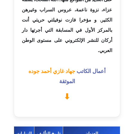
عاملة
عزاء، نزوة ناعمة، عروس السراب وغيرهن
مدونة اشرف الكرم
الكثير. و مؤخرا
فازت نوفيلتي حريتي أنت
عاملة
بالمركز الأول في المسابقة التي أجرتها دار
مدونة اشرف النجار
أركان للنشر الإلكتروني على مستوى الوطن
عاملة
العربي.
مدونة السيده فوزي
عاملة
أعمال الكاتب
جهاد غازي أحمد جوده
الموثقة
مدونة آمال صالح
عاملة
مدونة أماني بالحاج
معلق
مدونة أماني عبد السلام
العنوان
تاريخ التأليف
الزيارات
عاملة