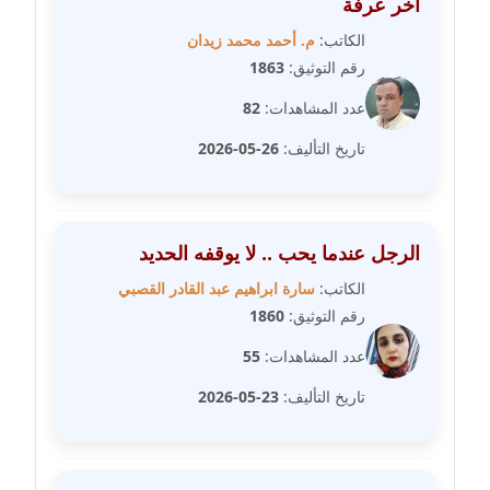
آخر عرفة
عاملة
الكاتب:
م. أحمد محمد زيدان
مدونة شرف الدين محمد
رقم التوثيق:
1863
عاملة
عدد المشاهدات:
82
مدونة شريف ابراهيم
تاريخ التأليف:
26-05-2026
عاملة
مدونة شيماء الجمل
عاملة
الرجل عندما يحب .. لا يوقفه الحديد
الكاتب:
سارة ابراهيم عبد القادر القصبي
مدونة شيماء حسني
رقم التوثيق:
1860
عاملة
عدد المشاهدات:
55
مدونة شيماء عبد المقصود
تاريخ التأليف:
23-05-2026
عاملة
مدونة شيماء عصام