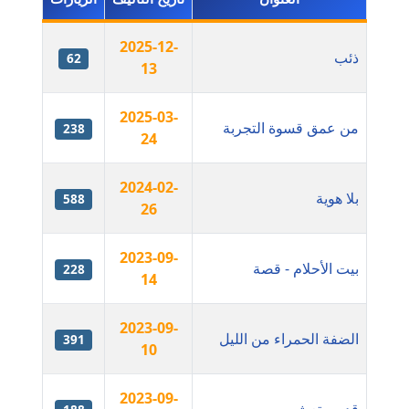
مدونة أماني عز الدين
2025-12-
ذئب
62
عاملة
13
مدونة أمل الجزائرية
2025-03-
من عمق قسوة التجربة
238
متوفي
24
مدونة أمل الخولي
2024-02-
بلا هوية
588
عاملة
26
مدونة أمل درويش
2023-09-
بيت الأحلام - قصة
عاملة
228
14
مدونة أمل زيادة
2023-09-
عاملة
الضفة الحمراء من الليل
391
10
مدونة امل محمود
2023-09-
عاملة