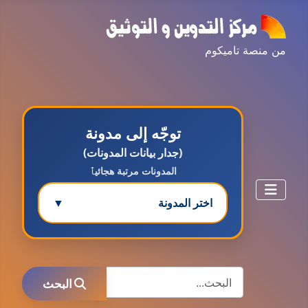
من منصة تاميكوم
توجّه إلى مدونة
(جدار بيانات المدونات)
المدونات مرتبة هجائيٱ
اختر المدونة
▼
مدونة ابتسام محمد
البحث
عاملة
البحث