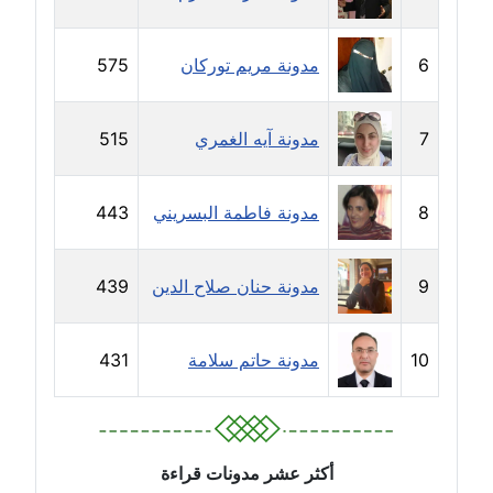
مدونة حجازي يونس
6
مدونة مريم توركان
575
عاملة
مدونة حسن رجب
7
مدونة آيه الغمري
515
عاملة
مدونة حسن غريب
8
مدونة فاطمة البسريني
443
معلق
مدونة حسن محي الدين
9
مدونة حنان صلاح الدين
439
متوفي
10
مدونة حاتم سلامة
431
مدونة حسين العلي
عاملة
مدونة حسين درمشاكي
عاملة
أكثر عشر مدونات قراءة