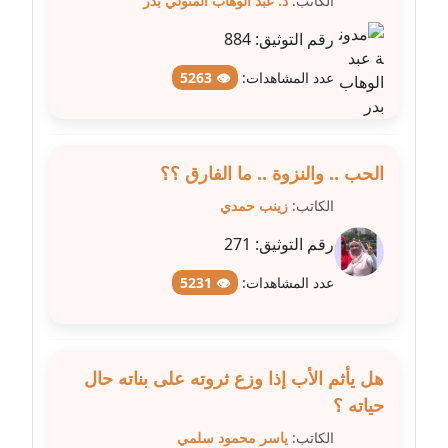
الكاتب:
د. عبد الوهاب المتولي بدر
عاملة
رقم التوثيق:
884
مدونة شريف ابراهيم
عدد المشاهدات:
👁 5263
عاملة
مدونة شيماء الجمل
عاملة
الحب .. والنزوة .. ما الفارق ؟؟
الكاتب:
زينب حمدي
مدونة شيماء حسني
عاملة
رقم التوثيق:
271
عدد المشاهدات:
👁 5231
مدونة شيماء عبد المقصود
عاملة
مدونة شيماء عصام
هل يأثم الأب إذا وزع ثروته على بناته حال
عاملة
حياته ؟
مدونة شيماء عمارة
الكاتب:
ياسر محمود سلمي