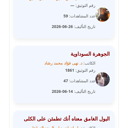
رقم التوثيق:
—
مدونة عبير مصطفى
عدد المشاهدات:
59
عاملة
تاريخ التأليف:
26-06-2026
مدونة عزة الأمير
عاملة
الجوهرة السوداوية
مدونة عزة بركة
الكاتب:
د. نهى فؤاد محمد رشاد
عاملة
رقم التوثيق:
1861
مدونة عطا الله حسب الله
عدد المشاهدات:
47
عاملة
تاريخ التأليف:
14-06-2026
مدونة عفاف حسين
عاملة
البول الغامق معناه أنك تطمئن على الكلى
مدونة علا ابو السعادات
عاملة
الكاتب:
د. ايمان احمد ابو المجد الدواخلي