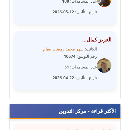
مدونة سلوي جلال
عدد المشاهدات:
108
عاملة
تاريخ التأليف:
12-05-2026
مدونة سلوى محمود
عاملة
العزيز كمال…
مدونة سماح حامد
الكاتب:
سهر محمد رمضان صيام
عاملة
رقم التوثيق:
10574
مدونة سمر ابراهيم
عدد المشاهدات:
51
عاملة
تاريخ التأليف:
22-04-2026
مدونة سمير حماد
عاملة
مدونة سهام كمال
الأكثر قراءة - مركز التدوين
عاملة
مدونة سهر صيام