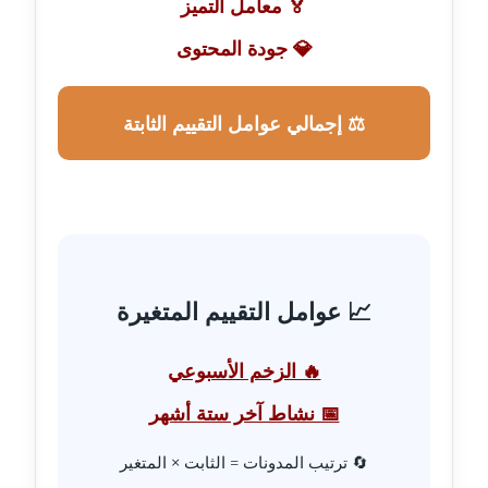
🏅 معامل التميز
عاملة
💎 جودة المحتوى
مدونة أحمد مليجي
عاملة
⚖️ إجمالي عوامل التقييم الثابتة
مدونة اريج الشرفا
عاملة
مدونة اسراء كمال
عاملة
📈 عوامل التقييم المتغيرة
مدونة اسلام أبو علم
عاملة
🔥 الزخم الأسبوعي
مدونة اسماء خوجة
📅 نشاط آخر ستة أشهر
عاملة
🔄 ترتيب المدونات = الثابت × المتغير
مدونة أسماء كاشف