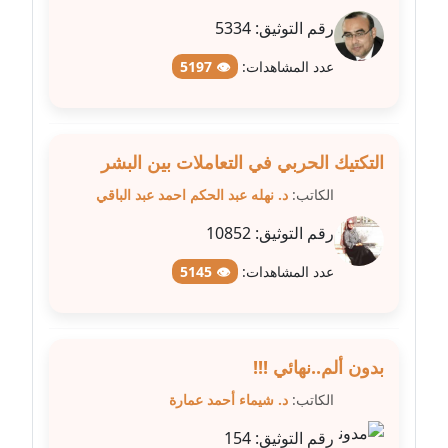
عاملة
رقم التوثيق:
5334
مدونة شيماء مكى
عدد المشاهدات:
👁 5197
عاملة
مدونة صفا غنيم
عاملة
التكتيك الحربي في التعاملات بين البشر
الكاتب:
د. نهله عبد الحكم احمد عبد الباقي
مدونة صفاء فوزي
رقم التوثيق:
10852
عاملة
عدد المشاهدات:
👁 5145
مدونة صفية الجيار
عاملة
مدونة طارق المسيري
بدون ألم..نهائي !!!
عاملة
الكاتب:
د. شيماء أحمد عمارة
مدونة طلبة رضوان
رقم التوثيق:
154