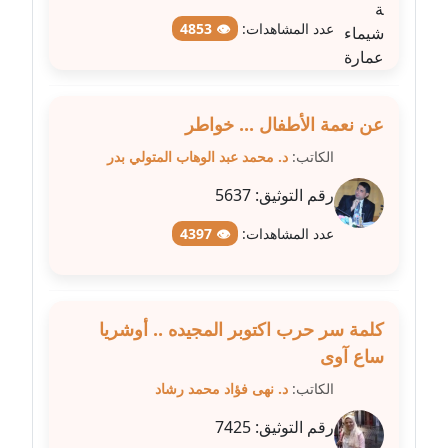
متوفي
عدد المشاهدات:
👁 4853
مدونة طه ابوزيد
عاملة
عن نعمة الأطفال ... خواطر
مدونة طه عبد الوهاب
عاملة
الكاتب:
د. محمد عبد الوهاب المتولي بدر
رقم التوثيق:
5637
مدونة عاصم عرابي
عاملة
عدد المشاهدات:
👁 4397
مدونة عبد الحميد ابراهيم
عاملة
كلمة سر حرب اكتوبر المجيده .. أوشريا
مدونة عبد الرحمن محمد
ساع آوى
عاملة
الكاتب:
د. نهى فؤاد محمد رشاد
رقم التوثيق:
7425
مدونة عبد الكريم موسى