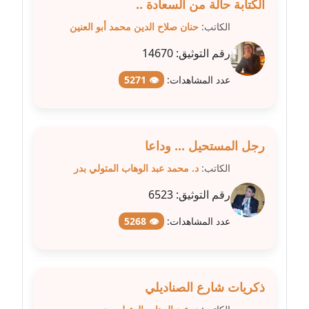
الكتابة حالة من السعادة ..
عاملة
الكاتب:
حنان صلاح الدين محمد أبو العنين
مدونة سهى الضاوي
رقم التوثيق:
14670
عاملة
عدد المشاهدات:
👁 5271
مدونة سهير عسكر
عاملة
رجل المستحيل ... وداعا
مدونة سوزان بهنسي
عاملة
الكاتب:
د. محمد عبد الوهاب المتولي بدر
رقم التوثيق:
6523
مدونة سوميه الالفي
عاملة
عدد المشاهدات:
👁 5268
مدونة شادي الربابعة
عاملة
ذكريات شارع الصناديلي
مدونة شرف الدين محمد