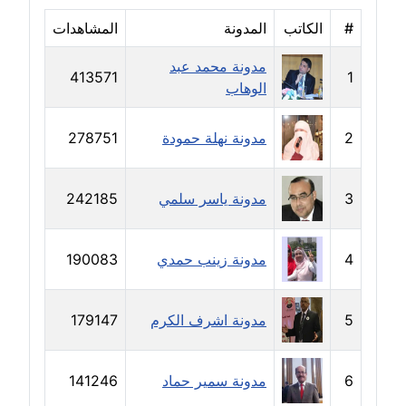
#
الكاتب
المدونة
المشاهدات
مدونة حلا عادل
عاملة
مدونة محمد عبد
413571
1
الوهاب
مدونة حنان الهواري
عاملة
2
مدونة نهلة حمودة
278751
مدونة حنان صلاح الدين
عاملة
3
مدونة ياسر سلمي
242185
مدونة حنان طنطاوي
عاملة
4
مدونة زينب حمدي
190083
مدونة حنين الفلسطينية
متوفي
5
مدونة اشرف الكرم
179147
مدونة خالد الخطيب
6
مدونة سمير حماد
141246
عاملة