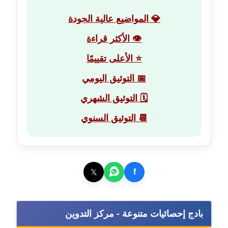
عاملة
💎 المواضيع عالية الجودة
مدونة أمل الجزائرية
👁️ الأكثر قراءة
متوفي
⭐ الأعلى تقييمًا
مدونة أمل الخولي
📅 التوثيق اليومي
عاملة
🗓️ التوثيق الشهري
مدونة أمل درويش
📆 التوثيق السنوي
عاملة
مدونة أمل زيادة
عاملة
𝕏
f
مدونة امل محمود
عاملة
بادج إحصائيات متنوعة - مركز التدوين
مدونة أمل منشاوي