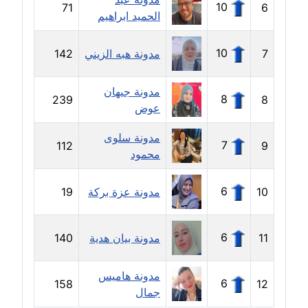
10
71
6
الحميد ابراهيم
مدونة بيان هدية
عاملة
10
7
مدونة هبه الزيني
142
مدونة تامر زيدان
مدونة جيهان
عاملة
8
239
8
عوض
مدونة تسنيم فضالي
مدونة سلوى
7
112
9
عاملة
محمود
مدونة ثائر دالي
6
10
مدونة عزة بركة
19
عاملة
مدونة جاد كريم
6
11
مدونة بيان هدية
140
عاملة
مدونة هاميس
6
158
12
مدونة جلال الخطيب
جمال
عاملة