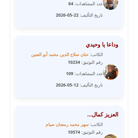
عدد المشاهدات:
64
مدونة شرف الدين محمد
تاريخ التأليف:
22-05-2026
عاملة
مدونة شريف ابراهيم
عاملة
وداعا يا وحيدي
الكاتب:
حنان صلاح الدين محمد أبو العنين
مدونة شيماء الجمل
رقم التوثيق:
10234
عاملة
عدد المشاهدات:
109
مدونة شيماء حسني
تاريخ التأليف:
12-05-2026
عاملة
مدونة شيماء عبد المقصود
عاملة
العزيز كمال…
الكاتب:
سهر محمد رمضان صيام
مدونة شيماء عصام
رقم التوثيق:
10574
عاملة