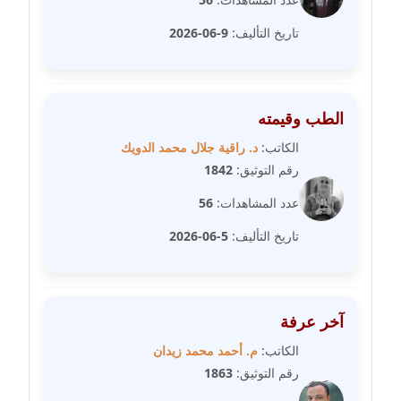
تاريخ التأليف:
9-06-2026
مدونة سلوي جلال
عاملة
مدونة سلوى محمود
الطب وقيمته
عاملة
الكاتب:
د. راقية جلال محمد الدويك
رقم التوثيق:
1842
مدونة سماح حامد
عاملة
عدد المشاهدات:
56
تاريخ التأليف:
5-06-2026
مدونة سمر ابراهيم
عاملة
مدونة سمير حماد
آخر عرفة
عاملة
الكاتب:
م. أحمد محمد زيدان
مدونة سهام كمال
رقم التوثيق:
1863
عاملة