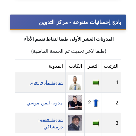
مدونة ايمن موسي
عاملة
بادج إحصائيات متنوعة - مركز التدوين
مدونة إيناس عراقي
عاملة
المدونات العشر الأولى طبقا لنقاط تقييم الأدآء
مدونة آيه ابو زهرة
(طبقا لآخر تحديث تم الجمعة الماضية)
عاملة
الترتيب
التغير
الكاتب
المدونة
مدونة آية الدرديري
عاملة
1
مدونة غازي جابر
مدونة آيه الغمري
2
2
عاملة
مدونة ايمن موسي
مدونة آية عبد العزيز
مدونة حسين
3
عاملة
درمشاكي