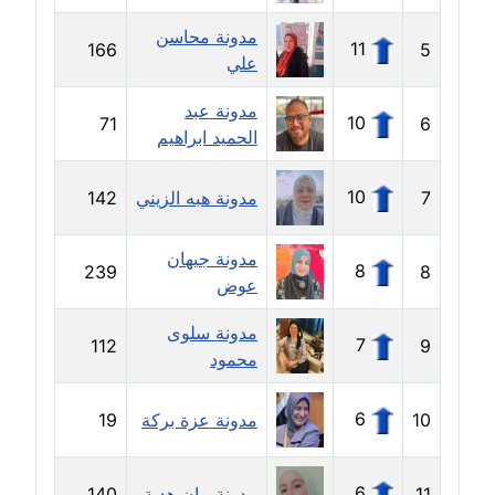
مدونة حاتم سلامة
عاملة
مدونة محاسن
11
166
5
علي
مدونة حجازي يونس
مدونة عبد
عاملة
10
71
6
الحميد ابراهيم
مدونة حسن رجب
عاملة
10
7
مدونة هبه الزيني
142
مدونة حسن غريب
مدونة جيهان
8
239
8
معلق
عوض
مدونة سلوى
مدونة حسن محي الدين
7
112
9
محمود
متوفي
مدونة حسين العلي
6
10
مدونة عزة بركة
19
عاملة
6
11
مدونة بيان هدية
140