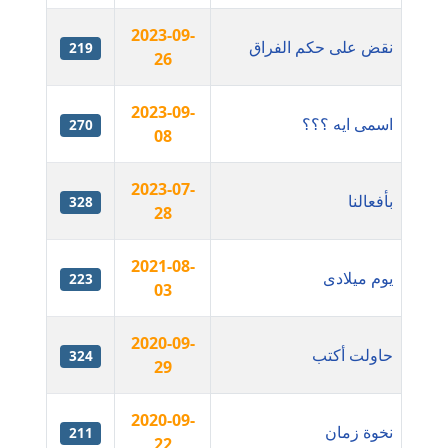
مدونة اشرف الكرم
2023-09-
نقض على حكم الفراق
219
عاملة
26
مدونة اشرف النجار
2023-09-
اسمى ايه ؟؟؟
270
عاملة
08
مدونة السيده فوزي
2023-07-
بأفعالنا
328
عاملة
28
مدونة آمال صالح
2021-08-
يوم ميلادى
عاملة
223
03
مدونة أماني بالحاج
2020-09-
معلق
حاولت أكتب
324
29
مدونة أماني عبد السلام
2020-09-
عاملة
نخوة زمان
211
22