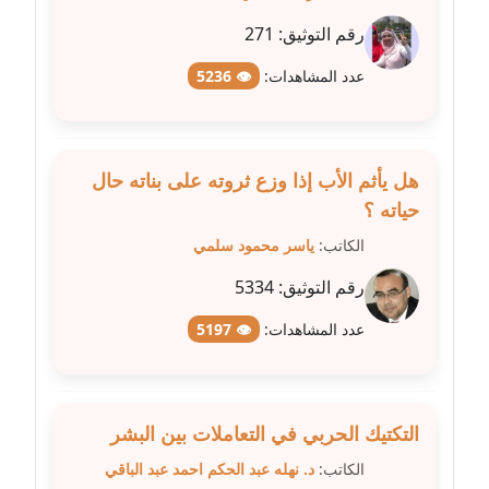
مدونة عبد الكريم موسى
رقم التوثيق:
271
عاملة
عدد المشاهدات:
👁 5236
مدونة عبد الوهاب بدر
عاملة
هل يأثم الأب إذا وزع ثروته على بناته حال
مدونة عبير بسيوني
حياته ؟
عاملة
الكاتب:
ياسر محمود سلمي
مدونة عبير سعد
رقم التوثيق:
5334
عاملة
عدد المشاهدات:
👁 5197
مدونة عبير عبد الرحيم (ماعت)
عاملة
مدونة عبير عزاوي
التكتيك الحربي في التعاملات بين البشر
عاملة
الكاتب:
د. نهله عبد الحكم احمد عبد الباقي