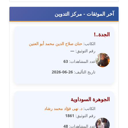
عاملة
آخر الموثقات - مركز التدوين
مدونة سارة ابراهيم
عاملة
الجدة..!
مدونة سارة القصبي
عاملة
الكاتب:
حنان صلاح الدين محمد أبو العنين
رقم التوثيق:
—
مدونة سارة سعيد
عدد المشاهدات:
63
عاملة
تاريخ التأليف:
26-06-2026
مدونة سالي علاء الدين
عاملة
الجوهرة السوداوية
مدونة سامح رشاد
عاملة
الكاتب:
د. نهى فؤاد محمد رشاد
رقم التوثيق:
1861
مدونة سامح طلعت
عدد المشاهدات:
48
عاملة