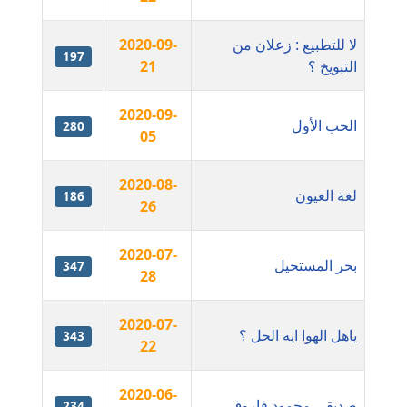
مدونة أماني عز الدين
لا للتطبيع : زعلان من
2020-09-
عاملة
197
التبويخ ؟
21
مدونة أمل الجزائرية
2020-09-
متوفي
الحب الأول
280
05
مدونة أمل الخولي
عاملة
2020-08-
لغة العيون
186
26
مدونة أمل درويش
عاملة
2020-07-
بحر المستحيل
347
28
مدونة أمل زيادة
عاملة
2020-07-
ياهل الهوا ايه الحل ؟
343
22
مدونة امل محمود
عاملة
2020-06-
صديقى محمود فاروق
234