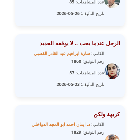
عدد المشاهدات:
85
مدونة سهر صيام
تاريخ التأليف:
26-05-2026
عاملة
مدونة سهى الضاوي
الرجل عندما يحب .. لا يوقفه الحديد
عاملة
الكاتب:
سارة ابراهيم عبد القادر القصبي
مدونة سهير عسكر
رقم التوثيق:
1860
عاملة
عدد المشاهدات:
57
مدونة سوزان بهنسي
تاريخ التأليف:
23-05-2026
عاملة
مدونة سوميه الالفي
عاملة
كريهة ولكن
الكاتب:
د. ايمان احمد ابو المجد الدواخلي
مدونة شادي الربابعة
رقم التوثيق:
1829
عاملة