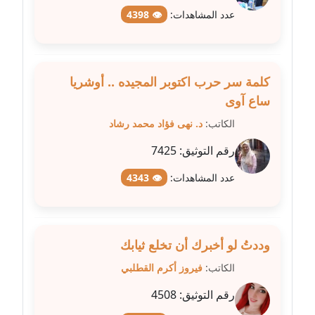
مدونة علا ابو السعادات
عدد المشاهدات:
👁 4398
عاملة
مدونة علا الأزوك
عاملة
كلمة سر حرب اكتوبر المجيده .. أوشريا
ساع آوى
مدونة علاء سرحان
الكاتب:
د. نهى فؤاد محمد رشاد
عاملة
رقم التوثيق:
7425
مدونة علي الصادق
عدد المشاهدات:
👁 4343
عاملة
مدونة علي الفشني
عاملة
وددتُ لو أخبرك أن تخلع ثيابك
الكاتب:
فيروز أكرم القطلبي
مدونة عماد مصباح
عاملة
رقم التوثيق:
4508