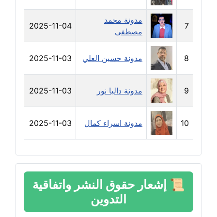
عاملة
مدونة محمد
2025-11-04
7
مدونة رفعت عراقي
مصطفى
عاملة
8
مدونة حسين العلي
2025-11-03
مدونة رهام معلا
عاملة
9
مدونة داليا نور
2025-11-03
مدونة ريهام الخميسي
عاملة
10
مدونة اسراء كمال
2025-11-03
مدونة زينات مطاوع
عاملة
مدونة زينب ابو الفضل
عاملة
📜
إشعار حقوق النشر واتفاقية
التدوين
مدونة زينب حمدي