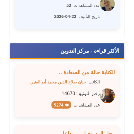
عدد المشاهدات:
52
مدونة شيماء عمارة
تاريخ التأليف:
22-04-2026
عاملة
مدونة شيماء مكى
عاملة
الأكثر قراءة - مركز التدوين
مدونة صفا غنيم
عاملة
الكتابة حالة من السعادة ..
مدونة صفاء فوزي
الكاتب:
حنان صلاح الدين محمد أبو العنين
عاملة
رقم التوثيق:
14670
مدونة صفية الجيار
عدد المشاهدات:
👁 5274
عاملة
مدونة طارق المسيري
عاملة
رجل المستحيل ... وداعا