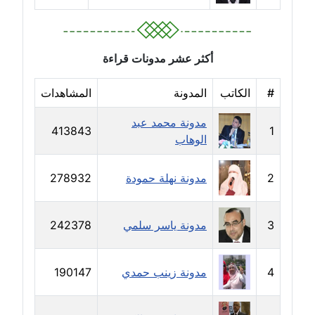
عاملة
مدونة خولة سعيدان
أكثر عشر مدونات قراءة
عاملة
#
الكاتب
المدونة
المشاهدات
مدونة داليا السعيد
موقوف
مدونة محمد عبد
413843
1
الوهاب
مدونة داليا فاروق
عاملة
2
مدونة نهلة حمودة
278932
مدونة داليا نور
عاملة
3
مدونة ياسر سلمي
242378
مدونة دعاء البدري
4
مدونة زينب حمدي
190147
عاملة
مدونة دعاء الجابي