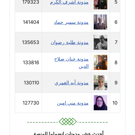
5
مدونة اشرف الكرم
179323
عاملة
مدونة دعاء الشاهد
6
مدونة سمير حماد
141404
عاملة
مدونة دينا عاصم
7
مدونة طلبة رضوان
135653
عاملة
مدونة حنان صلاح
133816
8
مدونة دينا منير
الدين
عاملة
9
مدونة آيه الغمري
130110
مدونة راقية الدويك
عاملة
10
مدونة مني امين
127730
مدونة رانيا ثروت
عاملة
مدونة رجاء دياب
أحدث عشر مدونات إنضماما للمنصة