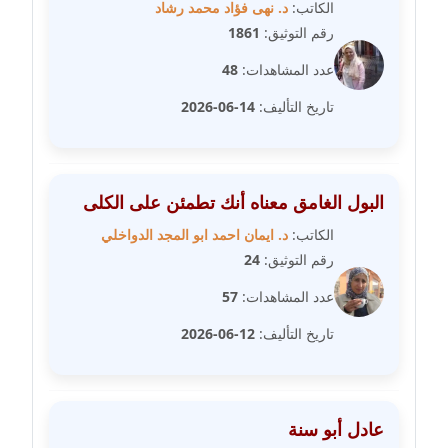
مدونة فاطمة حجازي
الكاتب:
د. نهى فؤاد محمد رشاد
عاملة
رقم التوثيق:
1861
عدد المشاهدات:
48
مدونة فيرا زولوتاريفا
عاملة
تاريخ التأليف:
14-06-2026
مدونة فيروز القطلبي
عاملة
البول الغامق معناه أنك تطمئن على الكلى
مدونة كريمان سالم
الكاتب:
د. ايمان احمد ابو المجد الدواخلي
عاملة
رقم التوثيق:
24
عدد المشاهدات:
57
مدونة كنوز صلاح
موقوف
تاريخ التأليف:
12-06-2026
مدونة كيندا فائز
عاملة
عادل أبو سنة