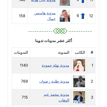
مدونة حسين درمشاكي
عاملة
مدونة هاميس
6
158
12
مدونة حلا عادل
جمال
عاملة
مدونة حنان الهواري
أكثر عشر مدونات تدوينا
عاملة
#
الكاتب
المدونة
التدوينات
مدونة حنان صلاح الدين
عاملة
1
مدونة نهلة حمودة
1140
مدونة حنان طنطاوي
عاملة
2
مدونة طلبة رضوان
769
مدونة حنين الفلسطينية
مدونة محمد عبد
متوفي
715
3
الوهاب
مدونة خالد الخطيب