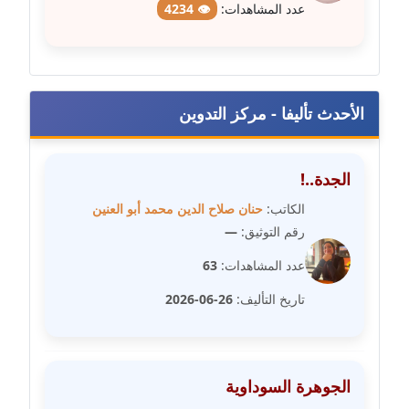
عدد المشاهدات:
👁 4234
مدونة عمرو عاطف
عاملة
مدونة غادة زهران
عاملة
الأحدث تأليفا - مركز التدوين
مدونة غادة سيد
عاملة
الجدة..!
الكاتب:
حنان صلاح الدين محمد أبو العنين
مدونة غازي جابر
رقم التوثيق:
—
عاملة
عدد المشاهدات:
63
مدونة فاطمة البسريني
تاريخ التأليف:
26-06-2026
عاملة
مدونة فاطمة الزهراء بناني
موقوف
الجوهرة السوداوية