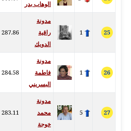
الوهاب بدر
مدونة بيان هدية
مدونة
عاملة
25
1
راقية
287.86
مدونة تامر زيدان
عاملة
الدويك
مدونة تسنيم فضالي
مدونة
عاملة
26
1
فاطمة
284.58
مدونة ثائر دالي
البسريني
عاملة
مدونة جاد كريم
مدونة
عاملة
27
5
محمد
283.11
مدونة جلال الخطيب
خوجة
عاملة