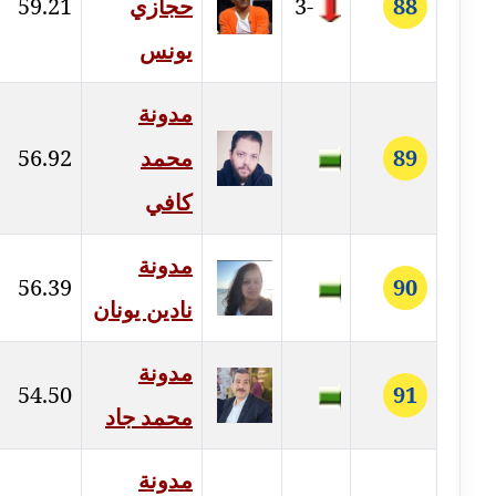
88
-3
حجازي
59.21
يونس
مدونة عبير مصطفى
عاملة
مدونة
مدونة عزة الأمير
89
محمد
56.92
عاملة
كافي
مدونة عزة بركة
عاملة
مدونة
56.39
90
مدونة عطا الله حسب الله
نادين يونان
عاملة
مدونة
مدونة عفاف حسين
54.50
91
عاملة
محمد جاد
مدونة علا ابو السعادات
مدونة
عاملة