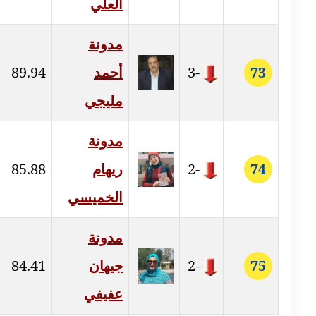
العلي
عاملة
مدونة
مدونة شريف ابراهيم
عاملة
73
-3
أحمد
89.94
مليجي
مدونة شيماء الجمل
عاملة
مدونة
مدونة شيماء حسني
74
-2
ريهام
85.88
عاملة
الخميسي
مدونة شيماء عبد المقصود
عاملة
مدونة
مدونة شيماء عصام
75
-2
جيهان
84.41
عاملة
عفيفي
مدونة شيماء عمارة