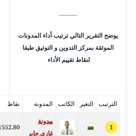
عاملة
----------
مدونة أحمد مليجي
عاملة
يوضح التقرير التالي ترتيب أداء المدونات
مدونة اريج الشرفا
الموثقة بمركز التدوين و التوثيق طبقا
عاملة
لنقاط تقييم الأداء
مدونة اسراء كمال
عاملة
مدونة اسلام أبو علم
عاملة
الترتيب
التغير
الكاتب
المدونة
نقاط
مدونة اسماء خوجة
عاملة
مدونة
1552.80
1
غازي جابر
مدونة أسماء كاشف