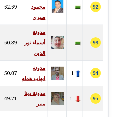
92
محمود
52.59
مدونة علا الأزوك
صبري
عاملة
مدونة
مدونة علاء سرحان
عاملة
93
أسماء نور
50.89
مدونة علي الصادق
الدين
عاملة
مدونة
مدونة علي الفشني
50.07
1
94
عاملة
ايهاب همام
مدونة عماد مصباح
مدونة دينا
عاملة
49.71
-1
95
منير
مدونة عمرو عاطف
عاملة