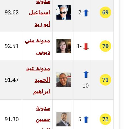
مدونة
عاملة
69
2
اسماعيل
92.62
مدونة سهى الضاوي
ابو زيد
عاملة
مدونة مني
مدونة سهير عسكر
92.51
-1
70
عاملة
دبوس
مدونة سوزان بهنسي
مدونة عبد
عاملة
71
الحميد
91.47
مدونة سوميه الالفي
10
ابراهيم
عاملة
مدونة شادي الربابعة
مدونة
عاملة
72
5
حسين
91.30
مدونة شرف الدين محمد