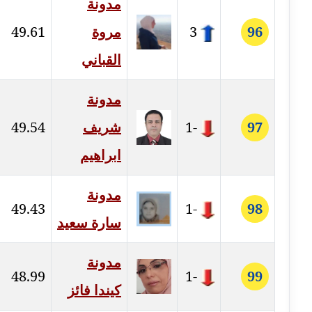
مدونة
96
3
مروة
49.61
مدونة غادة زهران
عاملة
القباني
مدونة غادة سيد
مدونة
عاملة
97
-1
شريف
49.54
مدونة غازي جابر
عاملة
ابراهيم
مدونة فاطمة البسريني
مدونة
عاملة
49.43
-1
98
سارة سعيد
مدونة فاطمة الزهراء بناني
موقوف
مدونة
48.99
-1
99
مدونة فاطمة حجازي
كيندا فائز
عاملة