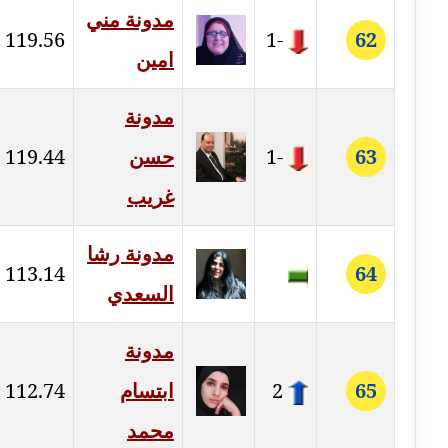
مدونة سامح فرج
مدونة مني
عاملة
119.56
-1
62
امين
مدونة سحر أبو العلا
عاملة
مدونة
مدونة سحر حسب الله
63
-1
حسن
119.44
عاملة
غريب
مدونة سعاد سيد
مدونة رشا
عاملة
113.14
64
السعدي
مدونة سعيد زعلوك
معلق
مدونة
مدونة سلوى بدران
65
2
ابتسام
112.74
عاملة
محمد