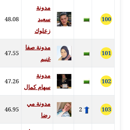
مدونة
مدونة فيرا زولوتاريفا
100
سعيد
48.08
عاملة
زعلوك
مدونة فيروز القطلبي
عاملة
مدونة صفا
47.55
101
مدونة كريمان سالم
غنيم
عاملة
مدونة
مدونة كنوز صلاح
47.26
102
موقوف
سهام كمال
مدونة كيندا فائز
مدونة مي
عاملة
46.95
2
103
رضا
مدونة ليلى سرحان
عاملة