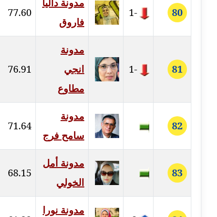
مدونة داليا
متوفي
77.60
-1
80
فاروق
مدونة طه ابوزيد
عاملة
مدونة
مدونة طه عبد الوهاب
81
-1
انجي
76.91
عاملة
مطاوع
مدونة عاصم عرابي
عاملة
مدونة
71.64
82
سامح فرج
مدونة عبد الحميد ابراهيم
عاملة
مدونة أمل
68.15
83
مدونة عبد الرحمن محمد
الخولي
عاملة
مدونة عبد الكريم موسى
مدونة نورا