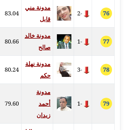
عاملة
مدونة مني
83.04
-2
76
قابل
مدونة شيماء مكى
عاملة
مدونة خالد
مدونة صفا غنيم
80.66
-1
77
صالح
عاملة
مدونة صفاء فوزي
مدونة نهلة
عاملة
80.24
-3
78
حكم
مدونة صفية الجيار
عاملة
مدونة
79
-1
أحمد
79.60
مدونة طارق المسيري
عاملة
زيدان
مدونة طلبة رضوان