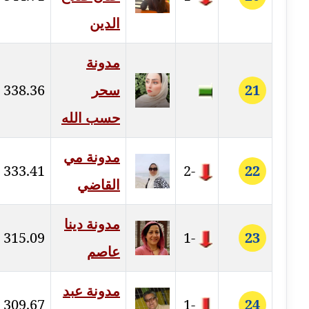
الدين
مدونة إيناس عراقي
عاملة
مدونة
مدونة آيه ابو زهرة
21
سحر
338.36
عاملة
حسب الله
مدونة آية الدرديري
عاملة
مدونة مي
333.41
-2
22
القاضي
مدونة آيه الغمري
عاملة
مدونة دينا
315.09
-1
23
مدونة آية عبد العزيز
عاصم
عاملة
مدونة عبد
مدونة ايهاب همام
309.67
-1
24
عاملة