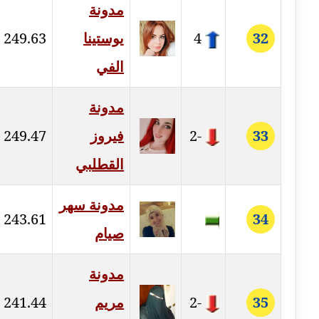
مدونة
مدونة حجازي يونس
32
4
يوستينا
249.63
عاملة
الفي
مدونة حسن رجب
عاملة
مدونة
مدونة حسن غريب
33
-2
فيروز
249.47
معلق
القطلبي
مدونة حسن محي الدين
متوفي
مدونة سهر
243.61
34
صيام
مدونة حسين العلي
عاملة
مدونة
مدونة حسين درمشاكي
35
-2
مريم
241.44
عاملة