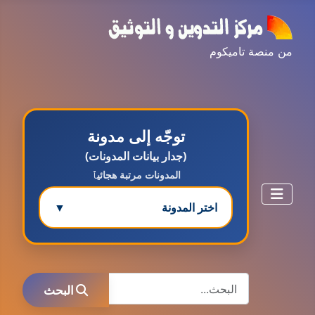
من منصة تاميكوم
توجّه إلى مدونة
(جدار بيانات المدونات)
المدونات مرتبة هجائيٱ
اختر المدونة
▼
مدونة ابتسام محمد
البحث
عاملة
البحث