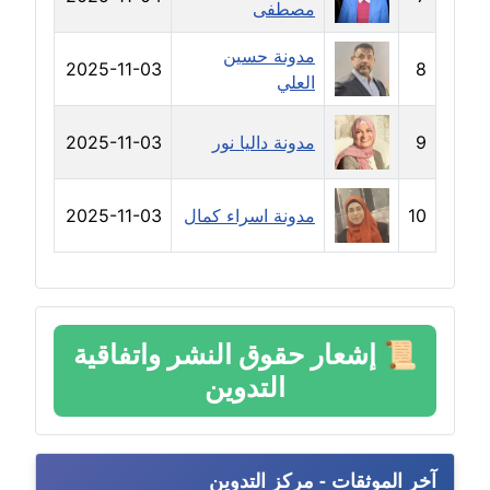
مصطفى
عاملة
مدونة حسين
مدونة شيماء مكى
2025-11-03
8
العلي
عاملة
9
مدونة داليا نور
2025-11-03
مدونة صفا غنيم
عاملة
10
مدونة اسراء كمال
2025-11-03
مدونة صفاء فوزي
عاملة
مدونة صفية الجيار
عاملة
📜
إشعار حقوق النشر واتفاقية
التدوين
مدونة طارق المسيري
عاملة
مدونة طلبة رضوان
آخر الموثقات - مركز التدوين