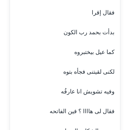
عاملة
فقال إقرا
مدونة اشرف النجار
عاملة
بدأت بحمد رب الكون
مدونة السيده فوزي
عاملة
كما عيل بيختبروه
مدونة آمال صالح
عاملة
لكنى لقيتنى فجأه بتوه
مدونة أماني بالحاج
معلق
وفيه تشويش انا عارفُه
مدونة أماني عبد السلام
فقال لى هاااا ؟ فين الفاتحه
عاملة
مدونة أماني عز الدين