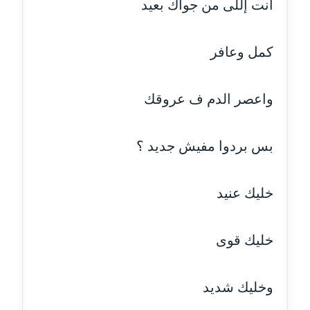
انت إللى من جواك بعيد
مدونة جهاد عبد الحميد
عاملة
كمل وعافر
مدونة جهاد غازي
عاملة
واعصر الدم ف عروقك
مدونة جواد الحربي
بس بردوا مفيش جديد ؟
عاملة
مدونة جيهان عفيفي
خليك عنيد
عاملة
مدونة جيهان عوض
خليك قوى
عاملة
مدونة حاتم سلامة
وخليك شديد
عاملة