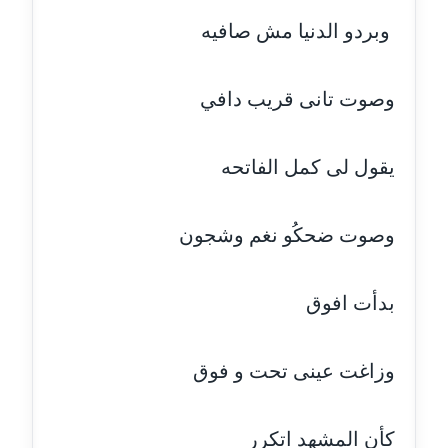
موقوف
وبردو الدنيا مش صافيه
مدونة أميرة اسماعيل
عاملة
وصوت تانى قريب دافي
مدونة أميرة رفعت
عاملة
يقول لى كمل الفاتحه
مدونة أميرة محمود
عاملة
وصوت ضحكُو نغم وشجون
مدونة انجي مطاوع
بدأت افوق
عاملة
مدونة آيات القاضي
وزاغت عينى تحت و فوق
عاملة
مدونة ايمان الدواخلي
كأن المشهد اتكرر