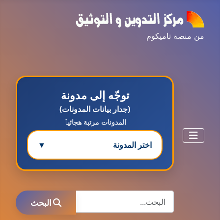
من منصة تاميكوم
توجّه إلى مدونة
(جدار بيانات المدونات)
المدونات مرتبة هجائيٱ
اختر المدونة
▼
مدونة ابتسام محمد
البحث
عاملة
البحث