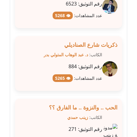
رقم التوثيق:
6523
مدونة مارية محمد
عدد المشاهدات:
👁 5268
عاملة
مدونة مبارك عابد
عاملة
ذكريات شارع الصناديلي
الكاتب:
د. عبد الوهاب المتولي بدر
مدونة محاسن علي
عاملة
رقم التوثيق:
884
مدونة محمد ابو النور
عدد المشاهدات:
👁 5265
عاملة
مدونة محمد التجاني
الحب .. والنزوة .. ما الفارق ؟؟
عاملة
الكاتب:
زينب حمدي
مدونة محمد الشافعي
رقم التوثيق:
271
عاملة