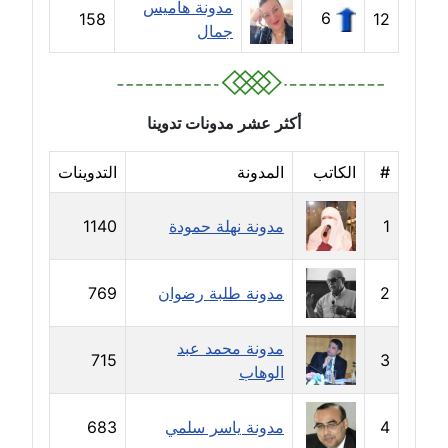
مدونة هاميس
مدونة سارة ابراهيم
6
158
12
جمال
عاملة
مدونة سارة القصبي
عاملة
أكثر عشر مدونات تدوينا
مدونة سارة سعيد
#
الكاتب
المدونة
التدوينات
عاملة
1
مدونة نهلة حمودة
1140
مدونة سالي علاء الدين
عاملة
2
مدونة طلبة رضوان
769
مدونة سامح رشاد
عاملة
مدونة محمد عبد
715
3
الوهاب
مدونة سامح طلعت
عاملة
4
مدونة ياسر سلمي
683