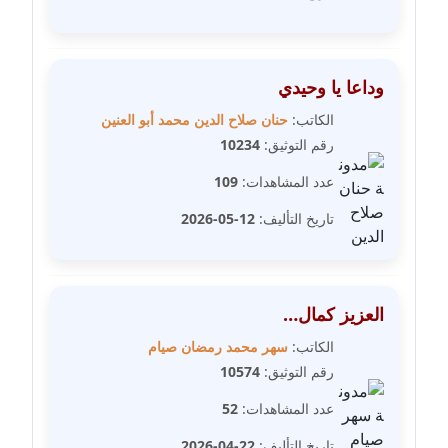
مدونة غادة زهران
عاملة
وداعا يا وحيدي
مدونة غادة سيد
الكاتب:
حنان صلاح الدين محمد أبو العنين
عاملة
رقم التوثيق:
10234
عدد المشاهدات:
109
مدونة غازي جابر
عاملة
تاريخ التأليف:
12-05-2026
مدونة فاطمة البسريني
عاملة
العزيز كمال…
مدونة فاطمة الزهراء بناني
الكاتب:
سهر محمد رمضان صيام
موقوف
رقم التوثيق:
10574
عدد المشاهدات:
52
مدونة فاطمة حجازي
عاملة
تاريخ التأليف:
22-04-2026