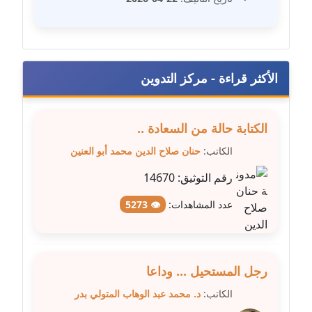
مدونة فيرا زولوتاريفا
عاملة
الأكثر قراءة - مركز التدوين
مدونة فيروز القطلبي
عاملة
الكتابة حالة من السعادة ..
مدونة كريمان سالم
عاملة
الكاتب:
حنان صلاح الدين محمد أبو العنين
رقم التوثيق:
14670
مدونة كنوز صلاح
موقوف
عدد المشاهدات:
👁 5273
مدونة كيندا فائز
عاملة
رجل المستحيل ... وداعا
مدونة ليلى سرحان
الكاتب:
د. محمد عبد الوهاب المتولي بدر
عاملة