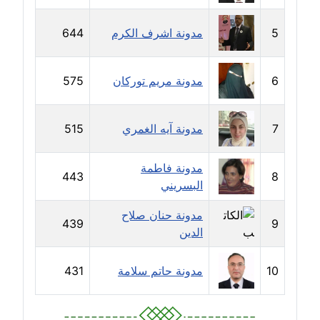
مدونة سامح فرج
عاملة
5
مدونة اشرف الكرم
644
مدونة سحر أبو العلا
عاملة
6
مدونة مريم توركان
575
مدونة سحر حسب الله
عاملة
7
مدونة آيه الغمري
515
مدونة سعاد سيد
مدونة فاطمة
443
8
عاملة
البسريني
مدونة سعيد زعلوك
مدونة حنان صلاح
439
9
معلق
الدين
مدونة سلوى بدران
10
مدونة حاتم سلامة
431
عاملة