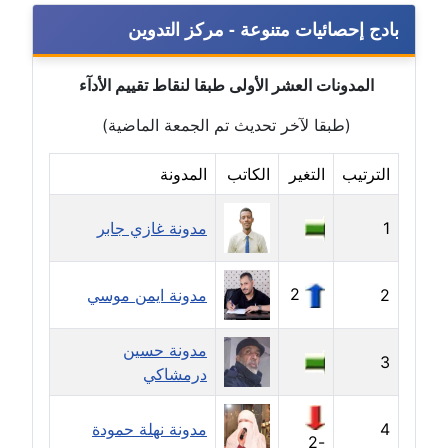
مدونة خولة سعيدان
بادج إحصائيات متنوعة - مركز التدوين
عاملة
المدونات العشر الأولى طبقا لنقاط تقييم الأدآء
مدونة داليا السعيد
موقوف
(طبقا لآخر تحديث تم الجمعة الماضية)
مدونة داليا فاروق
الترتيب
التغير
الكاتب
المدونة
عاملة
1
مدونة غازي جابر
مدونة داليا نور
عاملة
2
2
مدونة ايمن موسي
مدونة دعاء البدري
عاملة
مدونة حسين
3
درمشاكي
مدونة دعاء الجابي
عاملة
4
مدونة نهلة حمودة
-2