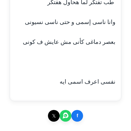
طب تفتكر لما هحاول هفتكر
مدونة خالد العامري
معلق
وانا ناسى إسمى و حتى ناسى نسيونى
مدونة خالد دومه
عاملة
بعصر دماغى كأنى مش عايش ف كونى
مدونة خالد صالح
عاملة
مدونة خالد عويس
عاملة
نفسى اعرف اسمى ايه
مدونة خالد منير
عاملة
𝕏
f
مدونة خليل السيد
عاملة