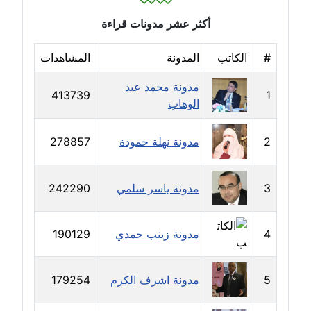
مدونة سلوي جلال
عاملة
أكثر عشر مدونات قراءة
مدونة سلوى محمود
#
الكاتب
المدونة
المشاهدات
عاملة
مدونة محمد عبد
413739
1
مدونة سماح حامد
الوهاب
عاملة
2
مدونة نهلة حمودة
278857
مدونة سمر ابراهيم
عاملة
3
مدونة ياسر سلمي
242290
مدونة سمير حماد
عاملة
4
مدونة زينب حمدي
190129
مدونة سهام كمال
عاملة
5
مدونة اشرف الكرم
179254
مدونة سهر صيام