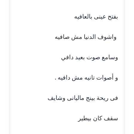
عاملة
بفتح عينى بالعافيه
مدونة أحمد مليجي
عاملة
واشوف الدنيا مش صافيه
مدونة اريج الشرفا
عاملة
وسامع صوت بعيد دافي
مدونة اسراء كمال
عاملة
و أصوات تانيه مش دافيه .
مدونة اسلام أبو علم
عاملة
فى ريحة بينج ماليانى وشايف
مدونة اسماء خوجة
سقف كان بيطير
عاملة
مدونة أسماء كاشف