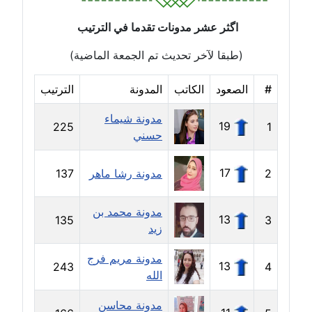
مدونة رحاب منيعم
اگثر عشر مدونات تقدما في الترتيب
عاملة
(طبقا لآخر تحديث تم الجمعة الماضية)
مدونة رشا السعدي
عاملة
#
الصعود
الكاتب
المدونة
الترتيب
مدونة رشا شمس الدين
مدونة شيماء
19
225
1
عاملة
حسني
مدونة رشا كمال
17
2
مدونة رشا ماهر
137
عاملة
مدونة محمد بن
مدونة رشا ماهر
13
135
3
زيد
عاملة
مدونة مريم فرج
13
243
4
مدونة رشيد سبابو
الله
عاملة
مدونة محاسن