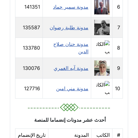
عاملة
6
مدونة سمير حماد
141351
مدونة سهى الضاوي
7
مدونة طلبة رضوان
135587
عاملة
مدونة حنان صلاح
مدونة سهير عسكر
133780
8
الدين
عاملة
مدونة سوزان بهنسي
9
مدونة آيه الغمري
130076
عاملة
10
مدونة مني امين
127716
مدونة سوميه الالفي
عاملة
مدونة شادي الربابعة
أحدث عشر مدونات إنضماما للمنصة
عاملة
#
الكاتب
المدونة
تاريخ الإنضمام
مدونة شرف الدين محمد