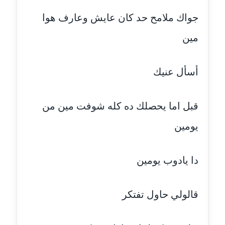
جواك ملامح حد كان عايش وعارف هوا
مدونة حلا عادل
عاملة
مين
مدونة حنان الهواري
عاملة
أسأل عنيك
مدونة حنان صلاح الدين
عاملة
قبل اما يحصلك ده كله شوفت مين من
يومين
مدونة حنان طنطاوي
عاملة
دا يادوب يومين
مدونة حنين الفلسطينية
متوفي
قالولي حاول تفتكر
مدونة خالد الخطيب
عاملة