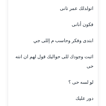
اتولدلك عمر تانى
مدونة حجازي يونس
عاملة
فكون أنانى
مدونة حسن رجب
عاملة
ابتدى وفكر وحاسب م إللى جي
مدونة حسن غريب
معلق
اثبت وجودك للى حواليك قول لهم ان انته
مدونة حسن محي الدين
حى
متوفي
مدونة حسين العلي
لو لسه حى ؟
عاملة
مدونة حسين درمشاكي
دور عليك
عاملة