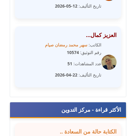
متوفي
تاريخ التأليف:
12-05-2026
مدونة طه ابوزيد
عاملة
العزيز كمال…
مدونة طه عبد الوهاب
الكاتب:
سهر محمد رمضان صيام
عاملة
رقم التوثيق:
10574
مدونة عاصم عرابي
عدد المشاهدات:
51
عاملة
تاريخ التأليف:
22-04-2026
مدونة عبد الحميد ابراهيم
عاملة
مدونة عبد الرحمن محمد
الأكثر قراءة - مركز التدوين
عاملة
مدونة عبد الكريم موسى
الكتابة حالة من السعادة ..