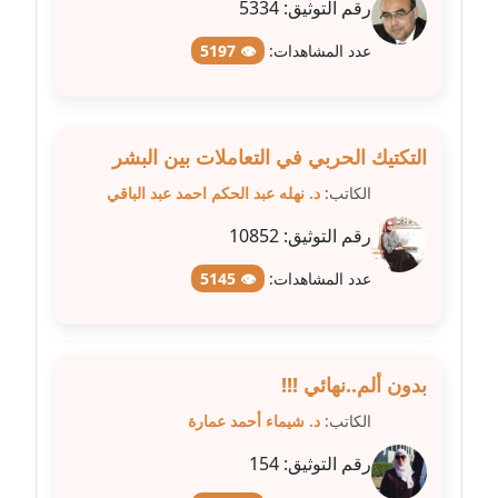
رقم التوثيق:
5334
مدونة علا الأزوك
عدد المشاهدات:
👁 5197
عاملة
مدونة علاء سرحان
التكتيك الحربي في التعاملات بين البشر
عاملة
الكاتب:
د. نهله عبد الحكم احمد عبد الباقي
مدونة علي الصادق
رقم التوثيق:
10852
عاملة
عدد المشاهدات:
👁 5145
مدونة علي الفشني
عاملة
مدونة عماد مصباح
بدون ألم..نهائي !!!
عاملة
الكاتب:
د. شيماء أحمد عمارة
مدونة عمرو عاطف
رقم التوثيق:
154
عاملة