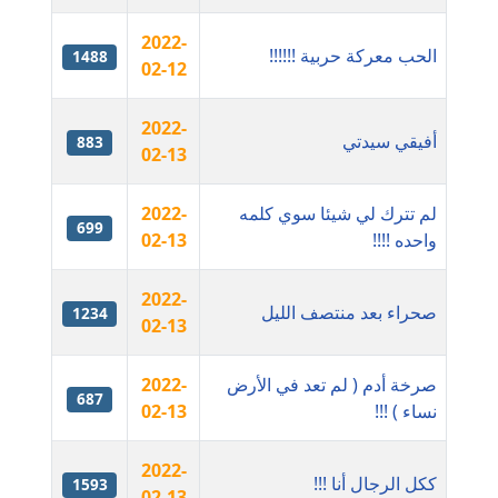
2022-
مدونة إيناس عراقي
الحب معركة حربية !!!!!!
1488
02-12
عاملة
2022-
مدونة آيه ابو زهرة
أفيقي سيدتي
883
02-13
عاملة
لم تترك لي شيئا سوي كلمه
2022-
مدونة آية الدرديري
699
واحده !!!!
02-13
عاملة
2022-
مدونة آيه الغمري
صحراء بعد منتصف الليل
1234
02-13
عاملة
مدونة آية عبد العزيز
صرخة أدم ( لم تعد في الأرض
2022-
687
عاملة
نساء ) !!!
02-13
مدونة ايهاب همام
2022-
ككل الرجال أنا !!!
1593
عاملة
02-13