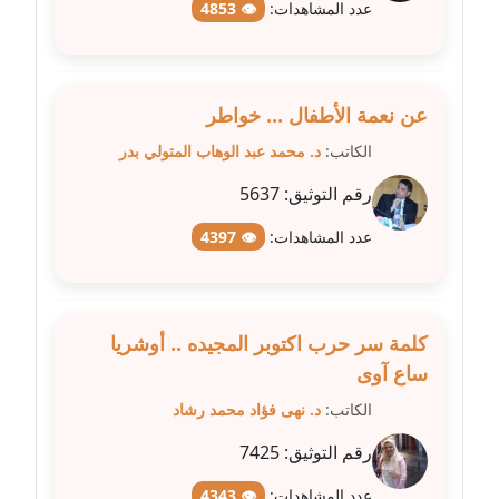
عدد المشاهدات:
👁 4853
مدونة غادة زهران
عاملة
عن نعمة الأطفال ... خواطر
مدونة غادة سيد
الكاتب:
د. محمد عبد الوهاب المتولي بدر
عاملة
رقم التوثيق:
5637
مدونة غازي جابر
عدد المشاهدات:
👁 4397
عاملة
مدونة فاطمة البسريني
عاملة
كلمة سر حرب اكتوبر المجيده .. أوشريا
ساع آوى
مدونة فاطمة الزهراء بناني
موقوف
الكاتب:
د. نهى فؤاد محمد رشاد
رقم التوثيق:
7425
مدونة فاطمة حجازي
عاملة
عدد المشاهدات:
👁 4343