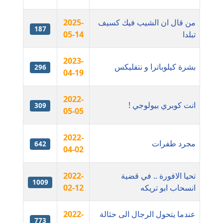
عاملة
من قال ان الشيب فيك كسيف
2025-
187
تبلدا
مدونة أسماء نور الدين
05-14
عاملة
2023-
بشرة كيلوباترا و نتفليكس
296
مدونة اسماعيل ابو زيد
04-19
عاملة
2022-
انت كوبري بيولوجي !
309
مدونة اسماعيل محسن
05-05
عاملة
2022-
مجرد طفرات
مدونة اسيمة اسامه
642
04-02
عاملة
تحيا الافورة .. في قضية
2022-
مدونة أشرف القط
1009
انسحاب ابو تريكه
02-12
عاملة
عندما يتحول الرجال الى حثالة
2022-
مدونة اشرف الكرم
773