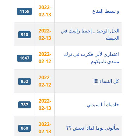
عاملة
2022-
و سقط القناع
1159
02-13
مدونة ايمان النادي
عاملة
الحل الوحيد .. إخبط راسك في
2022-
910
الحيطه
02-13
مدونة ايمان صلاح
عاملة
اعتذاري لأني فكرت في ترك
2022-
1647
مدونة ايمان عبد الحليم
منتدي تاميكوم
02-12
عاملة
2022-
كل النساء !!!!
952
مدونة ايمان عماد
02-12
عاملة
2022-
خادمك أنا سيدتي
787
مدونة ايمان قادري
02-13
عاملة
2022-
سألوني يوما لماذا تعيش ؟؟
مدونة ايمن موسي
860
02-13
عاملة