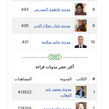
مدونة دعاء الشاهد
8
مدونة فاطمة البسريني
443
عاملة
مدونة دينا عاصم
9
مدونة حنان صلاح الدين
439
عاملة
مدونة دينا منير
10
مدونة حاتم سلامة
431
عاملة
مدونة راقية الدويك
عاملة
أكثر عشر مدونات قراءة
مدونة رانيا ثروت
#
الكاتب
المدونة
المشاهدات
عاملة
مدونة محمد عبد
413522
1
مدونة رجاء دياب
الوهاب
عاملة
2
مدونة نهلة حمودة
278705