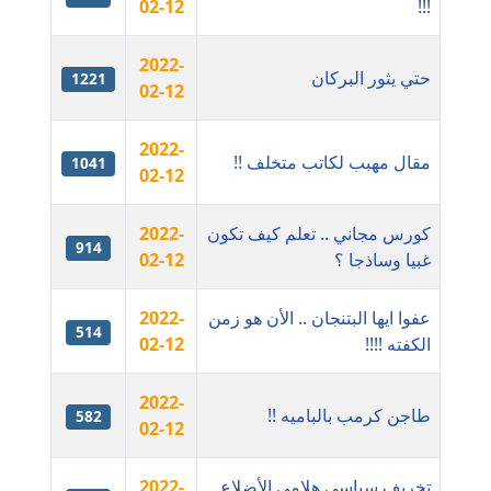
02-12
!!!
عاملة
2022-
مدونة اشرف النجار
حتي يثور البركان
1221
02-12
عاملة
2022-
مدونة السيده فوزي
مقال مهبب لكاتب متخلف !!
1041
02-12
عاملة
مدونة آمال صالح
كورس مجاني .. تعلم كيف تكون
2022-
914
غبيا وساذجا ؟
عاملة
02-12
مدونة أماني بالحاج
عفوا ايها البتنجان .. الأن هو زمن
2022-
514
معلق
الكفته !!!!
02-12
مدونة أماني عبد السلام
2022-
طاجن كرمب بالباميه !!
582
عاملة
02-12
مدونة أماني عز الدين
تخريف سياسي هلامي الأضلاع
2022-