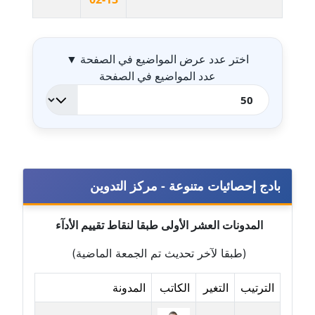
جدول ال
مدونة بيان هدية
عاملة
اختر عدد عرض المواضيع في الصفحة
▼
عدد المواضيع في الصفحة
مدونة تامر زيدان
عاملة
مدونة تسنيم فضالي
عاملة
بادج إحصائيات متنوعة - مركز التدوين
مدونة ثائر دالي
عاملة
المدونات العشر الأولى طبقا لنقاط تقييم الأدآء
مدونة جاد كريم
(طبقا لآخر تحديث تم الجمعة الماضية)
عاملة
الترتيب
التغير
الكاتب
المدونة
مدونة جلال الخطيب
عاملة