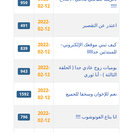
عاملة
959
02-12
!!!!!
مدونة أمل الجزائرية
2022-
متوفي
اعتذر عن التقصير
491
02-12
مدونة أمل الخولي
كيف تبني موقعك الإلكتروني–
2022-
عاملة
839
للمبتدئين جدااااا
02-12
مدونة أمل درويش
يوميات زوج عادي جدا ( الحلقة
2022-
عاملة
943
الثالثة ) - أنا ثوري
02-12
مدونة أمل زيادة
2022-
عاملة
نعم للإخوان وسحقا للجميع
1592
02-12
مدونة امل محمود
عاملة
2022-
انا بتاع الفوتوشوب !!!!
796
02-12
مدونة أمل منشاوي