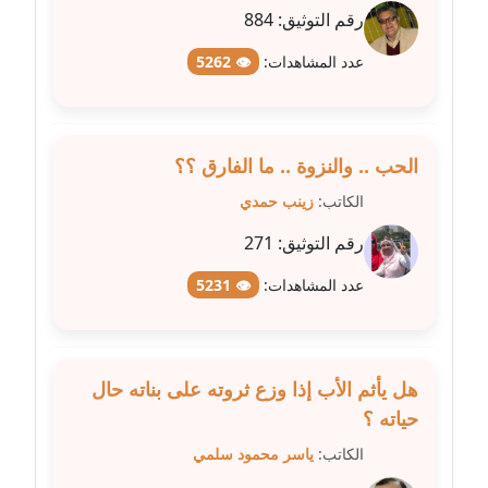
رقم التوثيق:
884
مدونة عبير مصطفى
عدد المشاهدات:
👁 5262
عاملة
مدونة عزة الأمير
عاملة
الحب .. والنزوة .. ما الفارق ؟؟
الكاتب:
زينب حمدي
مدونة عزة بركة
عاملة
رقم التوثيق:
271
عدد المشاهدات:
👁 5231
مدونة عطا الله حسب الله
عاملة
مدونة عفاف حسين
هل يأثم الأب إذا وزع ثروته على بناته حال
عاملة
حياته ؟
الكاتب:
ياسر محمود سلمي
مدونة علا ابو السعادات
عاملة