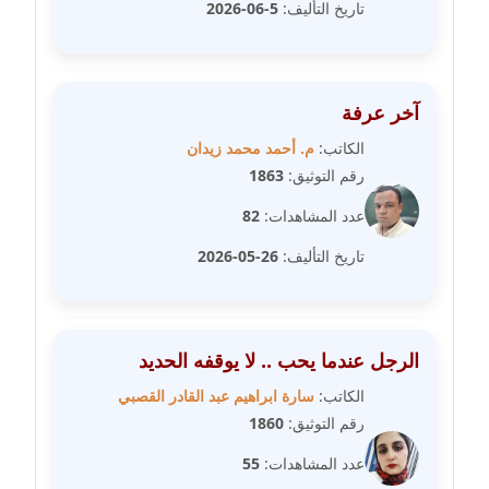
تاريخ التأليف:
5-06-2026
عاملة
مدونة شريف ابراهيم
عاملة
آخر عرفة
الكاتب:
م. أحمد محمد زيدان
مدونة شيماء الجمل
رقم التوثيق:
1863
عاملة
عدد المشاهدات:
82
مدونة شيماء حسني
تاريخ التأليف:
26-05-2026
عاملة
مدونة شيماء عبد المقصود
عاملة
الرجل عندما يحب .. لا يوقفه الحديد
مدونة شيماء عصام
الكاتب:
سارة ابراهيم عبد القادر القصبي
عاملة
رقم التوثيق:
1860
عدد المشاهدات:
55
مدونة شيماء عمارة