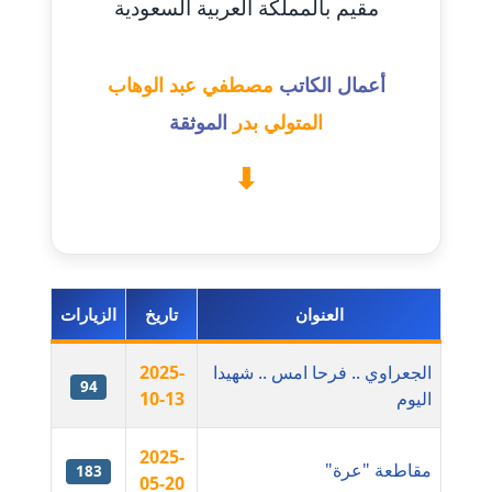
مقيم بالمملكة العربية السعودية
عاملة
مدونة أحمد مليجي
أعمال الكاتب
مصطفي عبد الوهاب
عاملة
المتولي بدر
الموثقة
مدونة اريج الشرفا
عاملة
مدونة اسراء كمال
عاملة
العنوان
تاريخ
الزيارات
مدونة اسلام أبو علم
عاملة
الجعراوي .. فرحا امس .. شهيدا
2025-
94
اليوم
10-13
مدونة اسماء خوجة
عاملة
2025-
مقاطعة "عرة"
183
05-20
مدونة أسماء كاشف