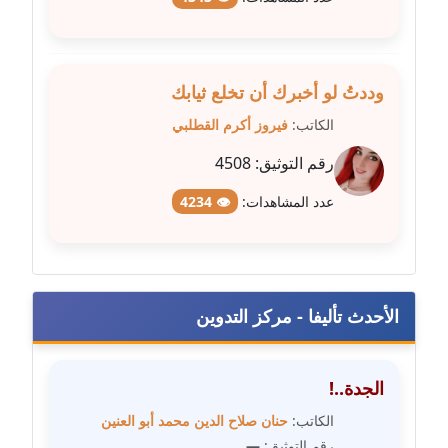
مدونة فيرا زولوتاريفا
عاملة
وددتُ لو أخبرك أن تخلع ثيابك
مدونة فيروز القطلبي
الكاتب:
فيروز أكرم القطلبي
عاملة
رقم التوثيق:
4508
مدونة كريمان سالم
عدد المشاهدات:
👁 4234
عاملة
مدونة كنوز صلاح
موقوف
الأحدث تأليفا - مركز التدوين
مدونة كيندا فائز
عاملة
الجدة..!
مدونة ليلى سرحان
الكاتب:
حنان صلاح الدين محمد أبو العنين
عاملة
رقم التوثيق:
—