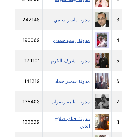
مدونة رحاب منيعم
عاملة
3
مدونة ياسر سلمي
242148
مدونة رشا السعدي
عاملة
4
مدونة زينب حمدي
190069
مدونة رشا شمس الدين
عاملة
5
مدونة اشرف الكرم
179101
مدونة رشا كمال
عاملة
6
مدونة سمير حماد
141219
مدونة رشا ماهر
7
مدونة طلبة رضوان
135403
عاملة
مدونة رشيد سبابو
مدونة حنان صلاح
133639
8
عاملة
الدين