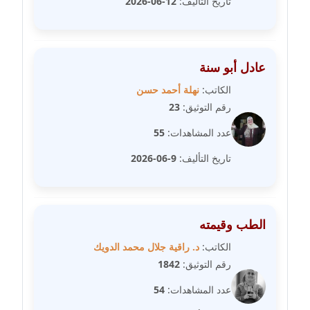
تاريخ التأليف:
12-06-2026
عاملة
مدونة سهى الضاوي
عاملة
عادل أبو سنة
الكاتب:
نهلة أحمد حسن
مدونة سهير عسكر
رقم التوثيق:
23
عاملة
عدد المشاهدات:
55
مدونة سوزان بهنسي
تاريخ التأليف:
9-06-2026
عاملة
مدونة سوميه الالفي
عاملة
الطب وقيمته
الكاتب:
د. راقية جلال محمد الدويك
مدونة شادي الربابعة
رقم التوثيق:
1842
عاملة
عدد المشاهدات:
54
مدونة شرف الدين محمد