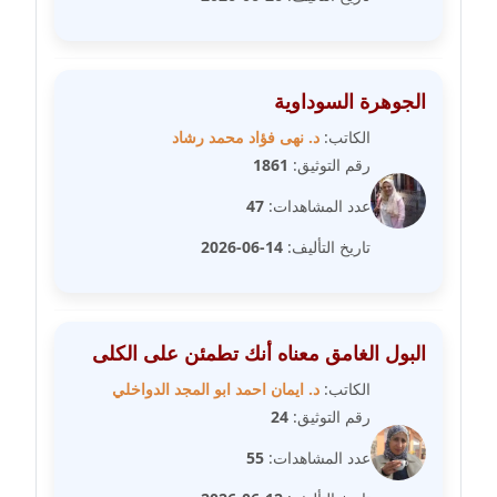
مدونة سلوي جلال
عاملة
مدونة سلوى محمود
الجوهرة السوداوية
عاملة
الكاتب:
د. نهى فؤاد محمد رشاد
مدونة سماح حامد
رقم التوثيق:
1861
عاملة
عدد المشاهدات:
47
مدونة سمر ابراهيم
تاريخ التأليف:
14-06-2026
عاملة
مدونة سمير حماد
البول الغامق معناه أنك تطمئن على الكلى
عاملة
الكاتب:
د. ايمان احمد ابو المجد الدواخلي
مدونة سهام كمال
رقم التوثيق:
24
عاملة
عدد المشاهدات:
55
مدونة سهر صيام