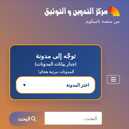
من منصة تاميكوم
توجّه إلى مدونة
(جدار بيانات المدونات)
المدونات مرتبة هجائيٱ
اختر المدونة
▼
مدونة ابتسام محمد
البحث
عاملة
البحث