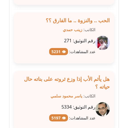
مدونة علا الأزوك
الحب .. والنزوة .. ما الفارق ؟؟
عاملة
الكاتب:
زينب حمدي
مدونة علاء سرحان
رقم التوثيق:
271
عاملة
عدد المشاهدات:
👁 5231
مدونة علي الصادق
عاملة
مدونة علي الفشني
هل يأثم الأب إذا وزع ثروته على بناته حال
عاملة
حياته ؟
الكاتب:
ياسر محمود سلمي
مدونة عماد مصباح
عاملة
رقم التوثيق:
5334
عدد المشاهدات:
👁 5197
مدونة عمرو عاطف
عاملة