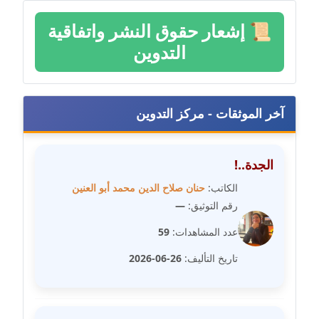
مدونة سلوي جلال
عاملة
📜
إشعار حقوق النشر واتفاقية
التدوين
مدونة سلوى محمود
عاملة
مدونة سماح حامد
آخر الموثقات - مركز التدوين
عاملة
مدونة سمر ابراهيم
الجدة..!
عاملة
الكاتب:
حنان صلاح الدين محمد أبو العنين
رقم التوثيق:
—
مدونة سمير حماد
عاملة
عدد المشاهدات:
59
تاريخ التأليف:
26-06-2026
مدونة سهام كمال
عاملة
مدونة سهر صيام