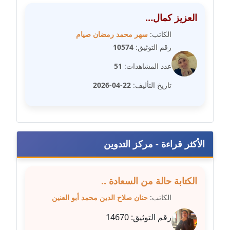
عاملة
العزيز كمال…
مدونة عبد الوهاب بدر
الكاتب:
سهر محمد رمضان صيام
عاملة
رقم التوثيق:
10574
مدونة عبير بسيوني
عدد المشاهدات:
51
عاملة
تاريخ التأليف:
22-04-2026
مدونة عبير سعد
عاملة
مدونة عبير عبد الرحيم (ماعت)
الأكثر قراءة - مركز التدوين
عاملة
مدونة عبير عزاوي
الكتابة حالة من السعادة ..
عاملة
الكاتب:
حنان صلاح الدين محمد أبو العنين
رقم التوثيق:
14670
مدونة عبير محمد
عاملة