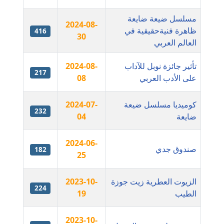
عاملة
مسلسل ضيعة ضايعة
2024-08-
ظاهرة فنيةحقيقية في
مدونة أمل الجزائرية
416
30
العالم العربي
متوفي
تأثير جائزة نوبل للآداب
2024-08-
مدونة أمل الخولي
217
على الأدب العربي
08
عاملة
كوميديا مسلسل ضيعة
مدونة أمل درويش
2024-07-
232
ضايعة
عاملة
04
مدونة أمل زيادة
2024-06-
صندوق جدي
182
عاملة
25
مدونة امل محمود
الزيوت العطرية زيت جوزة
2023-10-
224
عاملة
الطيب
19
مدونة أمل منشاوي
2023-10-