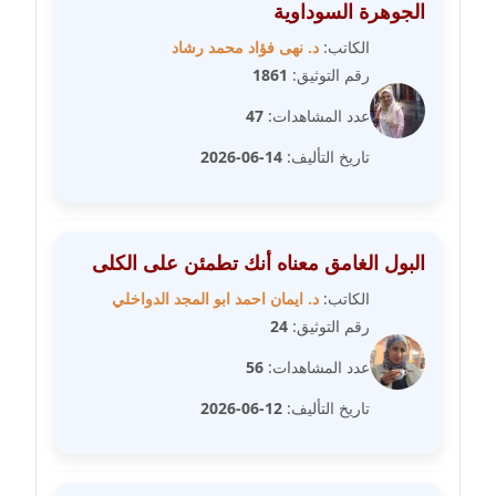
الجوهرة السوداوية
عاملة
الكاتب:
د. نهى فؤاد محمد رشاد
رقم التوثيق:
1861
مدونة سهى الضاوي
عاملة
عدد المشاهدات:
47
تاريخ التأليف:
14-06-2026
مدونة سهير عسكر
عاملة
مدونة سوزان بهنسي
البول الغامق معناه أنك تطمئن على الكلى
عاملة
الكاتب:
د. ايمان احمد ابو المجد الدواخلي
مدونة سوميه الالفي
رقم التوثيق:
24
عاملة
عدد المشاهدات:
56
مدونة شادي الربابعة
تاريخ التأليف:
12-06-2026
عاملة
مدونة شرف الدين محمد