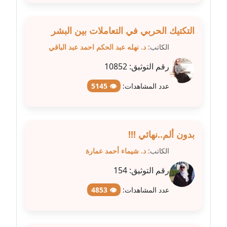
مدونة غادة زهران
التكتيك الحربي في التعاملات بين البشر
عاملة
الكاتب:
د. نهله عبد الحكم احمد عبد الباقي
مدونة غادة سيد
رقم التوثيق:
10852
عاملة
عدد المشاهدات:
👁 5145
مدونة غازي جابر
عاملة
بدون ألم..نهائي !!!
مدونة فاطمة البسريني
عاملة
الكاتب:
د. شيماء أحمد عمارة
رقم التوثيق:
154
مدونة فاطمة الزهراء بناني
موقوف
عدد المشاهدات:
👁 4853
مدونة فاطمة حجازي
عاملة