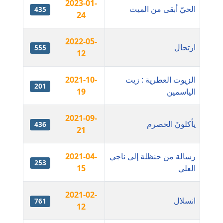
عاملة
2023-01-
الحيّ أبقى من الميت
435
24
مدونة ايمان النادي
عاملة
2022-05-
ارتحال
555
12
مدونة ايمان صلاح
عاملة
الزيوت العطرية : زيت
2021-10-
201
الياسمين
19
مدونة ايمان عبد الحليم
عاملة
2021-09-
يأكلونَ الحصرم
436
21
مدونة ايمان عماد
عاملة
رسالة من حنظلة إلى ناجي
2021-04-
253
العلي
15
مدونة ايمان قادري
عاملة
2021-02-
انسلال
761
12
مدونة ايمن موسي
عاملة