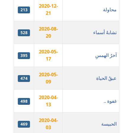
2020-12-
محاولة
213
21
مدونة إيناس عراقي
عاملة
2020-08-
تشابهُ أسماء
528
20
مدونة آيه ابو زهرة
عاملة
2020-05-
آخرُ الهمسِ
395
مدونة آية الدرديري
17
عاملة
2020-05-
عبقُ الحياة
474
مدونة آيه الغمري
09
عاملة
2020-04-
غفوة ..
498
مدونة آية عبد العزيز
13
عاملة
2020-04-
الحبيسة
مدونة ايهاب همام
469
03
عاملة