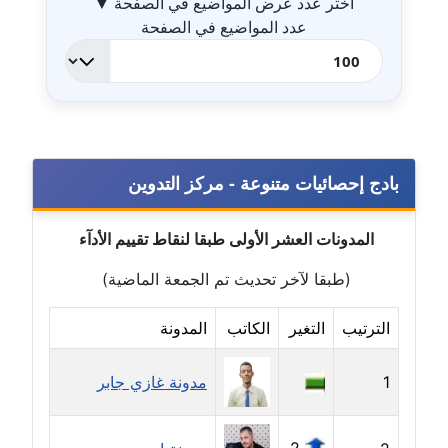
اختر عدد عرض المواضيع في الصفحة
▼
عدد المواضيع في الصفحة
مدونة جهاد عبد الحميد
عاملة
مدونة جهاد غازي
عاملة
بادج إحصائيات متنوعة - مركز التدوين
مدونة جواد الحربي
عاملة
المدونات العشر الأولى طبقا لنقاط تقييم الأدآء
مدونة جيهان عفيفي
(طبقا لآخر تحديث تم الجمعة الماضية)
عاملة
الترتيب
التغير
الكاتب
المدونة
مدونة جيهان عوض
عاملة
1
مدونة غازي جابر
مدونة حاتم سلامة
عاملة