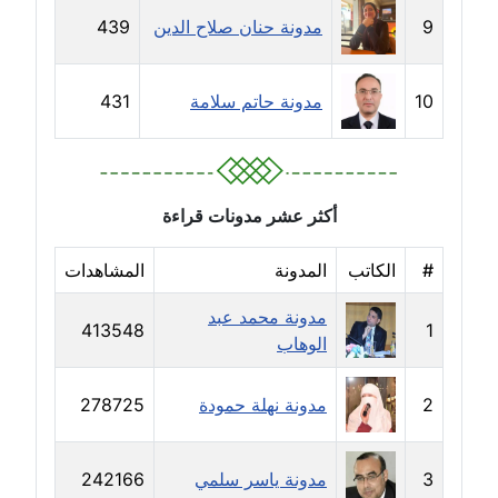
مدونة رحاب منيعم
9
مدونة حنان صلاح الدين
439
عاملة
مدونة رشا السعدي
10
مدونة حاتم سلامة
431
عاملة
مدونة رشا شمس الدين
عاملة
أكثر عشر مدونات قراءة
مدونة رشا كمال
#
الكاتب
المدونة
المشاهدات
عاملة
مدونة محمد عبد
413548
1
الوهاب
مدونة رشا ماهر
عاملة
2
مدونة نهلة حمودة
278725
مدونة رشيد سبابو
عاملة
3
مدونة ياسر سلمي
242166