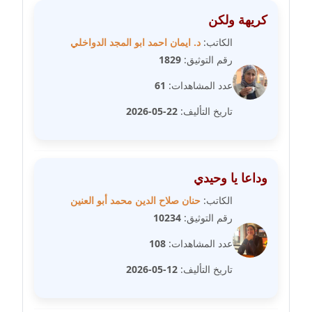
متوفي
كريهة ولكن
مدونة طه ابوزيد
الكاتب:
د. ايمان احمد ابو المجد الدواخلي
عاملة
رقم التوثيق:
1829
عدد المشاهدات:
61
مدونة طه عبد الوهاب
عاملة
تاريخ التأليف:
22-05-2026
مدونة عاصم عرابي
عاملة
وداعا يا وحيدي
مدونة عبد الحميد ابراهيم
الكاتب:
حنان صلاح الدين محمد أبو العنين
عاملة
رقم التوثيق:
10234
عدد المشاهدات:
108
مدونة عبد الرحمن محمد
عاملة
تاريخ التأليف:
12-05-2026
مدونة عبد الكريم موسى