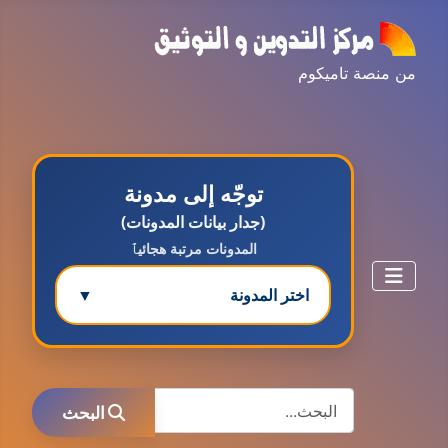
من منصة تاميكوم
توجّه إلى مدونة
(جدار بيانات المدونات)
المدونات مرتبة هجائيٱ
اختر المدونة
▼
مدونة ابتسام محمد
البحث
عاملة
البحث