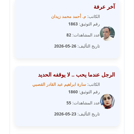
عاملة
آخر عرفة
الكاتب:
م. أحمد محمد زيدان
مدونة شيماء مكى
رقم التوثيق:
1863
عاملة
عدد المشاهدات:
82
مدونة صفا غنيم
تاريخ التأليف:
26-05-2026
عاملة
مدونة صفاء فوزي
عاملة
الرجل عندما يحب .. لا يوقفه الحديد
الكاتب:
سارة ابراهيم عبد القادر القصبي
مدونة صفية الجيار
رقم التوثيق:
1860
عاملة
عدد المشاهدات:
55
مدونة طارق المسيري
تاريخ التأليف:
23-05-2026
عاملة
مدونة طلبة رضوان