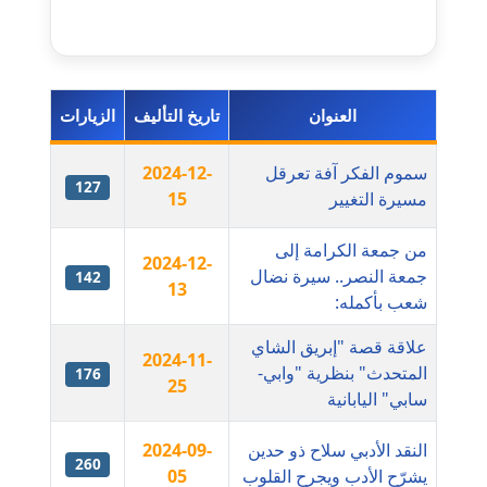
عاملة
مدونة اشرف النجار
عاملة
العنوان
تاريخ التأليف
الزيارات
مدونة السيده فوزي
سموم الفكر آفة تعرقل
2024-12-
عاملة
127
مسيرة التغيير
15
مدونة آمال صالح
من جمعة الكرامة إلى
عاملة
2024-12-
جمعة النصر.. سيرة نضال
142
13
شعب بأكمله:
مدونة أماني بالحاج
معلق
علاقة قصة "إبريق الشاي
2024-11-
المتحدث" بنظرية "وابي-
176
25
مدونة أماني عبد السلام
سابي" اليابانية
عاملة
النقد الأدبي سلاح ذو حدين
2024-09-
260
مدونة أماني عز الدين
يشرّح الأدب ويجرح القلوب
05