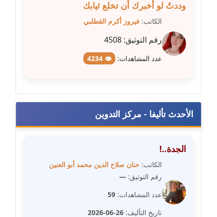
وددتُ لو أخبرك أن تخلع ثيابك
مدونة مارية محمد
الكاتب:
فيروز أكرم القطلبي
عاملة
رقم التوثيق:
4508
مدونة مبارك عابد
عدد المشاهدات:
👁 4234
عاملة
مدونة محاسن علي
عاملة
الأحدث تأليفا - مركز التدوين
مدونة محمد ابو النور
عاملة
الجدة..!
مدونة محمد التجاني
الكاتب:
حنان صلاح الدين محمد أبو العنين
عاملة
رقم التوثيق:
—
عدد المشاهدات:
59
مدونة محمد الشافعي
عاملة
تاريخ التأليف:
26-06-2026