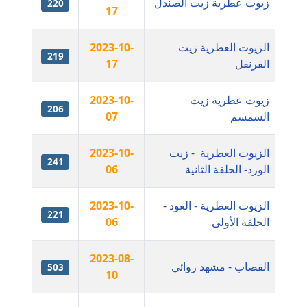
زيوت عطرية زيت الصندل
موقوف
220
17
مدونة أميرة اسماعيل
الزيوت العطرية زيت
2023-10-
عاملة
219
القرنفل
17
مدونة أميرة رفعت
زيوت عطرية زيت
2023-10-
عاملة
206
السمسم
07
مدونة أميرة محمود
الزيوت العطرية - زيت
2023-10-
عاملة
241
الورد- الحلقة الثانية
06
مدونة انجي مطاوع
الزيوت العطرية - العود -
2023-10-
عاملة
221
الحلقة الأولى
06
مدونة آيات القاضي
عاملة
2023-08-
القصاب - مشهد روائي
503
10
مدونة ايمان الدواخلي