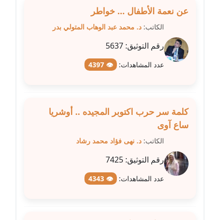
عن نعمة الأطفال ... خواطر
مدونة فيرا زولوتاريفا
الكاتب:
د. محمد عبد الوهاب المتولي بدر
عاملة
رقم التوثيق:
5637
مدونة فيروز القطلبي
عدد المشاهدات:
👁 4397
عاملة
مدونة كريمان سالم
عاملة
كلمة سر حرب اكتوبر المجيده .. أوشريا
ساع آوى
مدونة كنوز صلاح
موقوف
الكاتب:
د. نهى فؤاد محمد رشاد
رقم التوثيق:
7425
مدونة كيندا فائز
عاملة
عدد المشاهدات:
👁 4343
مدونة ليلى سرحان
عاملة