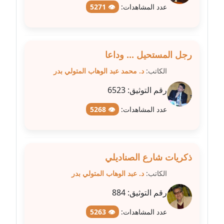
عدد المشاهدات:
👁 5271
مدونة عبير مصطفى
عاملة
رجل المستحيل ... وداعا
مدونة عزة الأمير
الكاتب:
د. محمد عبد الوهاب المتولي بدر
عاملة
رقم التوثيق:
6523
مدونة عزة بركة
عدد المشاهدات:
👁 5268
عاملة
مدونة عطا الله حسب الله
عاملة
ذكريات شارع الصناديلي
مدونة عفاف حسين
الكاتب:
د. عبد الوهاب المتولي بدر
عاملة
رقم التوثيق:
884
مدونة علا ابو السعادات
عدد المشاهدات:
👁 5263
عاملة