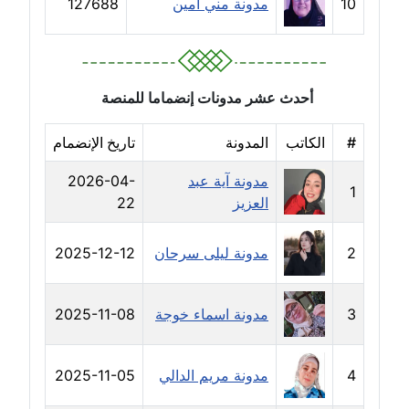
10
مدونة مني امين
127688
مدونة سارة ابراهيم
عاملة
مدونة سارة القصبي
عاملة
أحدث عشر مدونات إنضماما للمنصة
مدونة سارة سعيد
#
الكاتب
المدونة
تاريخ الإنضمام
عاملة
مدونة آية عبد
2026-04-
1
العزيز
22
مدونة سالي علاء الدين
عاملة
2
مدونة ليلى سرحان
2025-12-12
مدونة سامح رشاد
عاملة
3
مدونة اسماء خوجة
2025-11-08
مدونة سامح طلعت
عاملة
4
مدونة مريم الدالي
2025-11-05