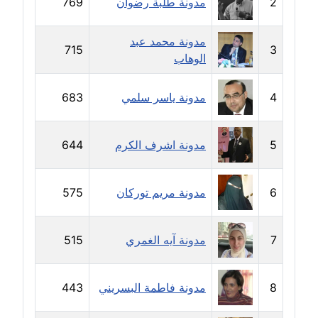
2
مدونة طلبة رضوان
769
مدونة دعاء الشاهد
عاملة
مدونة محمد عبد
715
3
الوهاب
مدونة دينا عاصم
عاملة
4
مدونة ياسر سلمي
683
مدونة دينا منير
عاملة
5
مدونة اشرف الكرم
644
مدونة راقية الدويك
عاملة
6
مدونة مريم توركان
575
مدونة رانيا ثروت
7
مدونة آيه الغمري
515
عاملة
مدونة رجاء دياب
8
مدونة فاطمة البسريني
443
عاملة