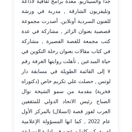
جدا والسيناريو. معدة برامج ثقافية لاذاعة
عاملة
وتليفزيون الشارقة , مدربة في ورشة
للفنون السردية أونلاين. أصدرت مجموعة
مدونة أحمد مليجي
عاملة
قصصية بعنوان الزائر , مشاركة في عدة
كتب مجمعة للقصة القصيرة , مشاركة
مدونة اريج الشرفا
عاملة
في كتاب مقالات بعنوان رحلة التكوين في
حياة المبدعين , تأهلت روايتها الغرفة رقم
مدونة اسراء كمال
٧ إلى القائمة الطويلة في مسابقة دار
عاملة
لوتس , حصلت علي تكريم خاص (دكتوراه
مدونة اسلام أبو علم
فخرية) مقدمة من سمو الشيخة نوال
عاملة
الصباح رئيس الاتحاد الدولي للمثقفين
مدونة اسماء خوجة
العرب لفوز قصة (انسلال) بالمركز الأول
عاملة
عام 2022 , كما انها المسؤولة الإعلامية
مدونة أسماء كاشف
لفريق كن كاتبا و عضو في إدارة المسابقة