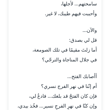
موقوف
سامحتهم… لأجلها،
وأحببت فيهم طيبك، لا غير.
مدونة أميرة اسماعيل
عاملة
والآن…
مدونة أميرة رفعت
عاملة
قل لي بصدق:
أما زلتَ مقيمًا في تلك الصومعة،
مدونة أميرة محمود
عاملة
في جلال المناجاة والترجّي؟
مدونة انجي مطاوع
عاملة
أأصابك الفتح…
أم إنّنا في نهر الفرج نسري؟
مدونة آيات القاضي
عاملة
فإن كان الفتحُ قد بلغك… فادعُ لي،
مدونة ايمان الدواخلي
وإن كنّا في نهرِ الفرجِ نسير… فخُذ بيدي،