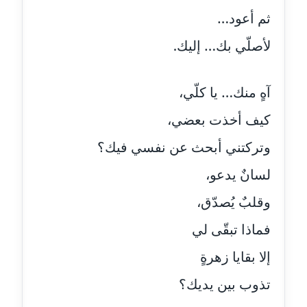
عاملة
ثم أعود…
لأصلّي بك… إليك.
مدونة اشرف النجار
عاملة
آهٍ منك… يا كلّي،
مدونة السيده فوزي
عاملة
كيف أخذت بعضي،
وتركتني أبحث عن نفسي فيك؟
مدونة آمال صالح
عاملة
لسانٌ يدعو،
مدونة أماني بالحاج
وقلبٌ يُصدّق،
معلق
فماذا تبقّى لي
مدونة أماني عبد السلام
إلا بقايا زهرةٍ
عاملة
تذوب بين يديك؟
مدونة أماني عز الدين