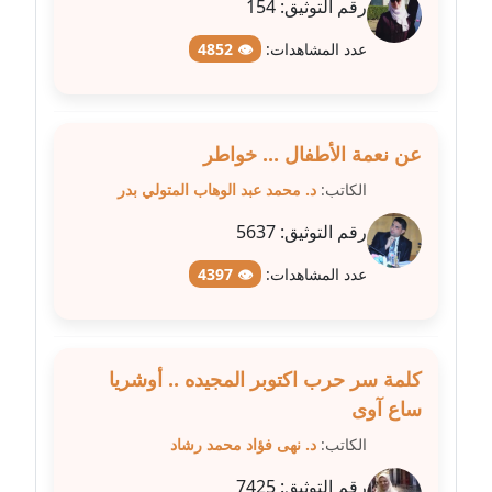
رقم التوثيق:
154
عدد المشاهدات:
👁 4852
مدونة عبير مصطفى
عاملة
مدونة عزة الأمير
عن نعمة الأطفال ... خواطر
عاملة
الكاتب:
د. محمد عبد الوهاب المتولي بدر
مدونة عزة بركة
رقم التوثيق:
5637
عاملة
عدد المشاهدات:
👁 4397
مدونة عطا الله حسب الله
عاملة
كلمة سر حرب اكتوبر المجيده .. أوشريا
مدونة عفاف حسين
عاملة
ساع آوى
الكاتب:
د. نهى فؤاد محمد رشاد
مدونة علا ابو السعادات
رقم التوثيق:
7425
عاملة