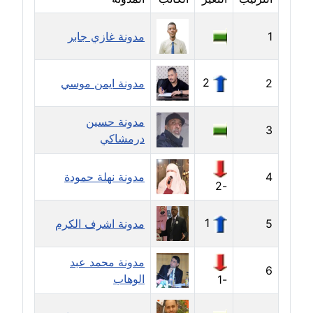
مدونة إيناس عراقي
1
مدونة غازي جابر
عاملة
2
2
مدونة ايمن موسي
مدونة آيه ابو زهرة
عاملة
مدونة حسين
3
مدونة آية الدرديري
درمشاكي
عاملة
4
مدونة نهلة حمودة
-2
مدونة آيه الغمري
عاملة
1
5
مدونة اشرف الكرم
مدونة آية عبد العزيز
عاملة
مدونة محمد عبد
6
الوهاب
-1
مدونة ايهاب همام
عاملة