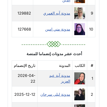
الدين
مدونة دعاء الشاهد
عاملة
9
مدونة آيه الغمري
129882
مدونة دينا عاصم
عاملة
10
مدونة مني امين
127668
مدونة دينا منير
عاملة
أحدث عشر مدونات إنضماما للمنصة
مدونة راقية الدويك
عاملة
#
الكاتب
المدونة
تاريخ الإنضمام
مدونة رانيا ثروت
مدونة آية عبد
2026-04-
1
عاملة
العزيز
22
مدونة رجاء دياب
2
مدونة ليلى سرحان
2025-12-12
عاملة