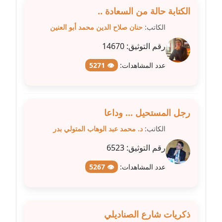
عاملة
الكتابة حالة من السعادة ..
الكاتب:
حنان صلاح الدين محمد أبو العنين
مدونة شيماء مكى
عاملة
رقم التوثيق:
14670
عدد المشاهدات:
👁 5271
مدونة صفا غنيم
عاملة
مدونة صفاء فوزي
رجل المستحيل ... وداعا
عاملة
الكاتب:
د. محمد عبد الوهاب المتولي بدر
مدونة صفية الجيار
رقم التوثيق:
6523
عاملة
عدد المشاهدات:
👁 5267
مدونة طارق المسيري
عاملة
ذكريات شارع الصناديلي
مدونة طلبة رضوان