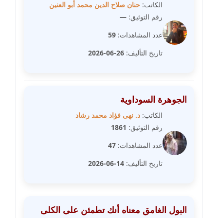
الكاتب:
حنان صلاح الدين محمد أبو العنين
رقم التوثيق:
—
مدونة غادة زهران
عاملة
عدد المشاهدات:
59
تاريخ التأليف:
26-06-2026
مدونة غادة سيد
عاملة
مدونة غازي جابر
الجوهرة السوداوية
عاملة
الكاتب:
د. نهى فؤاد محمد رشاد
رقم التوثيق:
1861
مدونة فاطمة البسريني
عاملة
عدد المشاهدات:
47
تاريخ التأليف:
14-06-2026
مدونة فاطمة الزهراء بناني
موقوف
مدونة فاطمة حجازي
البول الغامق معناه أنك تطمئن على الكلى
عاملة