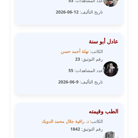
عدد المشاهدات:
53
مدونة سامح فرج
عاملة
تاريخ التأليف:
12-06-2026
مدونة سحر أبو العلا
عاملة
عادل أبو سنة
مدونة سحر حسب الله
الكاتب:
نهلة أحمد حسن
عاملة
رقم التوثيق:
23
مدونة سعاد سيد
عدد المشاهدات:
55
عاملة
تاريخ التأليف:
9-06-2026
مدونة سعيد زعلوك
معلق
الطب وقيمته
مدونة سلوى بدران
الكاتب:
د. راقية جلال محمد الدويك
عاملة
رقم التوثيق:
1842