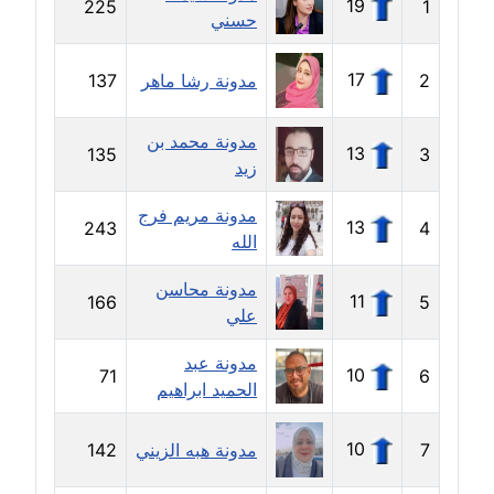
19
225
1
حسني
مدونة جهاد عبد الحميد
عاملة
17
2
مدونة رشا ماهر
137
مدونة جهاد غازي
مدونة محمد بن
عاملة
13
135
3
زيد
مدونة جواد الحربي
مدونة مريم فرج
13
243
4
عاملة
الله
مدونة جيهان عفيفي
مدونة محاسن
11
166
5
عاملة
علي
مدونة عبد
مدونة جيهان عوض
10
71
6
الحميد ابراهيم
عاملة
10
7
مدونة هبه الزيني
142
مدونة حاتم سلامة
عاملة