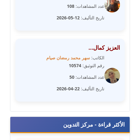
عاملة
عدد المشاهدات:
108
تاريخ التأليف:
12-05-2026
مدونة شريف ابراهيم
عاملة
مدونة شيماء الجمل
العزيز كمال…
عاملة
الكاتب:
سهر محمد رمضان صيام
رقم التوثيق:
10574
مدونة شيماء حسني
عاملة
عدد المشاهدات:
50
تاريخ التأليف:
22-04-2026
مدونة شيماء عبد المقصود
عاملة
مدونة شيماء عصام
عاملة
الأكثر قراءة - مركز التدوين
مدونة شيماء عمارة