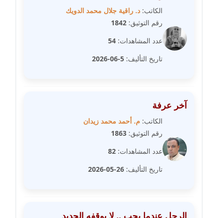
الكاتب:
د. راقية جلال محمد الدويك
مدونة مارية محمد
رقم التوثيق:
1842
عاملة
عدد المشاهدات:
54
مدونة مبارك عابد
تاريخ التأليف:
5-06-2026
عاملة
مدونة محاسن علي
عاملة
آخر عرفة
الكاتب:
م. أحمد محمد زيدان
مدونة محمد ابو النور
رقم التوثيق:
1863
عاملة
عدد المشاهدات:
82
مدونة محمد التجاني
تاريخ التأليف:
26-05-2026
عاملة
مدونة محمد الشافعي
عاملة
الرجل عندما يحب .. لا يوقفه الحديد