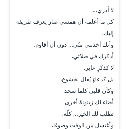
عاملة
لا أدري…
مدونة أسماء نور الدين
كل ما أعلمه أن همسي صار يعرف طريقه
عاملة
إليك،
مدونة اسماعيل ابو زيد
وأنك أخذتني منّي… دون أن أقاوم.
عاملة
أذكرك في صلاتي،
مدونة اسماعيل محسن
لا كذكرٍ عابر،
عاملة
بل كدعاءٍ يُقال بخشوع،
مدونة اسيمة اسامه
وكأن قلبي كلما سجد
عاملة
أضاء لك زيتونةً أخرى
مدونة أشرف القط
عاملة
تطلب لك الخير… كلّه.
وأغتسل من الوقت وضوءًا،
مدونة اشرف الكرم