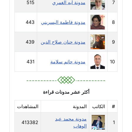
7
مدونة آيه الغمري
515
مدونة خالد العامري
معلق
8
مدونة فاطمة البسريني
443
مدونة خالد دومه
عاملة
9
مدونة حنان صلاح الدين
439
مدونة خالد صالح
عاملة
10
مدونة حاتم سلامة
431
مدونة خالد عويس
عاملة
أكثر عشر مدونات قراءة
مدونة خالد منير
عاملة
#
الكاتب
المدونة
المشاهدات
مدونة خليل السيد
مدونة محمد عبد
413382
1
عاملة
الوهاب