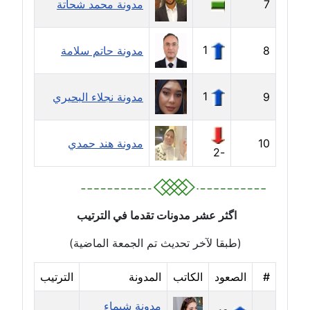
7
مدونة محمد شحاتة
مدونة بيان هدية
عاملة
1
8
مدونة حاتم سلامة
مدونة تامر زيدان
1
9
مدونة نجلاء البحيري
عاملة
مدونة تسنيم فضالي
10
مدونة هند حمدي
عاملة
-2
مدونة ثائر دالي
عاملة
اگثر عشر مدونات تقدما في الترتيب
مدونة جاد كريم
(طبقا لآخر تحديث تم الجمعة الماضية)
عاملة
#
الصعود
الكاتب
المدونة
الترتيب
مدونة جلال الخطيب
عاملة
مدونة شيماء