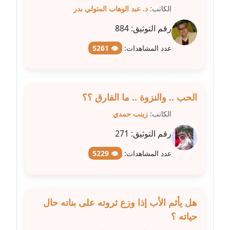
متوفي
الكاتب:
د. عبد الوهاب المتولي بدر
رقم التوثيق:
884
مدونة طه ابوزيد
عاملة
عدد المشاهدات:
👁 5261
مدونة طه عبد الوهاب
عاملة
الحب .. والنزوة .. ما الفارق ؟؟
مدونة عاصم عرابي
الكاتب:
زينب حمدي
عاملة
رقم التوثيق:
271
مدونة عبد الحميد ابراهيم
عدد المشاهدات:
👁 5229
عاملة
مدونة عبد الرحمن محمد
عاملة
هل يأثم الأب إذا وزع ثروته على بناته حال
حياته ؟
مدونة عبد الكريم موسى