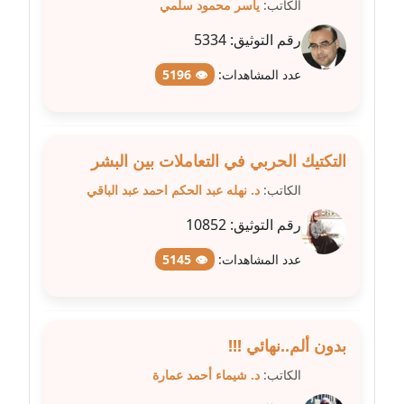
عاملة
الكاتب:
ياسر محمود سلمي
رقم التوثيق:
5334
مدونة عبد الوهاب بدر
عاملة
عدد المشاهدات:
👁 5196
مدونة عبير بسيوني
عاملة
التكتيك الحربي في التعاملات بين البشر
مدونة عبير سعد
الكاتب:
د. نهله عبد الحكم احمد عبد الباقي
عاملة
رقم التوثيق:
10852
مدونة عبير عبد الرحيم (ماعت)
عدد المشاهدات:
👁 5145
عاملة
مدونة عبير عزاوي
عاملة
بدون ألم..نهائي !!!
الكاتب:
د. شيماء أحمد عمارة
مدونة عبير محمد
عاملة