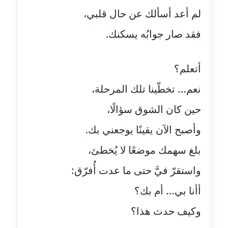
عاملة
لم أعد أسألك عن حال قلبي،
فقد صار جوابُه يسكنك.
مدونة أحمد مليجي
عاملة
أتعلم؟
مدونة اريج الشرفا
عاملة
نعم… تخطّينا تلك المرحلة،
حين كان الشوق سؤالًا،
مدونة اسراء كمال
عاملة
وأصبح الآن يقينًا يوجعني بك.
بلغ سهمك موضعًا لا يُخطئ،
مدونة اسلام أبو علم
عاملة
واستقرّ فيَّ حتى ما عدت أُفرّق:
مدونة اسماء خوجة
أأنا بي… أم بك؟
عاملة
وكيف حدث هذا؟
مدونة أسماء كاشف