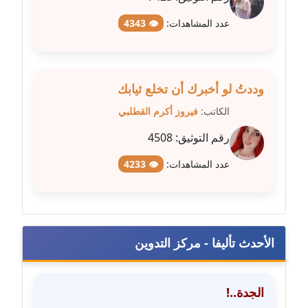
عدد المشاهدات:
👁 4343
مدونة علا الأزوك
عاملة
مدونة علاء سرحان
وددتُ لو أخبرك أن تخلع ثيابك
عاملة
الكاتب:
فيروز أكرم القطلبي
مدونة علي الصادق
رقم التوثيق:
4508
عاملة
عدد المشاهدات:
👁 4233
مدونة علي الفشني
عاملة
مدونة عماد مصباح
الأحدث تأليفا - مركز التدوين
عاملة
مدونة عمرو عاطف
الجدة..!
عاملة