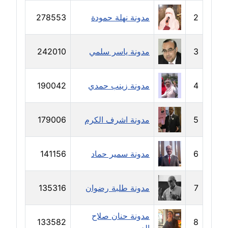
مدونة خولة سعيدان
2
مدونة نهلة حمودة
278553
عاملة
مدونة داليا السعيد
3
مدونة ياسر سلمي
242010
موقوف
4
مدونة زينب حمدي
190042
مدونة داليا فاروق
عاملة
5
مدونة اشرف الكرم
179006
مدونة داليا نور
عاملة
6
مدونة سمير حماد
141156
مدونة دعاء البدري
عاملة
7
مدونة طلبة رضوان
135316
مدونة دعاء الجابي
عاملة
مدونة حنان صلاح
133582
8