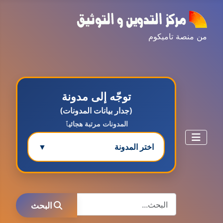
من منصة تاميكوم
توجّه إلى مدونة
(جدار بيانات المدونات)
المدونات مرتبة هجائيٱ
اختر المدونة
▼
مدونة ابتسام محمد
البحث
عاملة
البحث