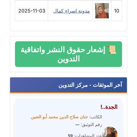
مدونة رفعت عراقي
10
مدونة اسراء كمال
2025-11-03
عاملة
مدونة رهام معلا
عاملة
📜
إشعار حقوق النشر واتفاقية
مدونة ريهام الخميسي
عاملة
التدوين
مدونة زينات مطاوع
عاملة
آخر الموثقات - مركز التدوين
مدونة زينب ابو الفضل
عاملة
الجدة..!
مدونة زينب حمدي
الكاتب:
حنان صلاح الدين محمد أبو العنين
عاملة
رقم التوثيق:
—
عدد المشاهدات:
59