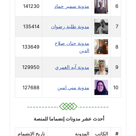
6
مدونة سمير حماد
141230
مدونة خولة سعيدان
عاملة
7
مدونة طلبة رضوان
135414
مدونة داليا السعيد
موقوف
مدونة حنان صلاح
133649
8
الدين
مدونة داليا فاروق
عاملة
9
مدونة آيه الغمري
129950
مدونة داليا نور
عاملة
10
مدونة مني امين
127688
مدونة دعاء البدري
عاملة
أحدث عشر مدونات إنضماما للمنصة
مدونة دعاء الجابي
عاملة
#
الكاتب
المدونة
تاريخ الإنضمام