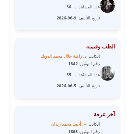
عدد المشاهدات:
56
مدونة فيرا زولوتاريفا
تاريخ التأليف:
9-06-2026
عاملة
مدونة فيروز القطلبي
عاملة
الطب وقيمته
مدونة كريمان سالم
الكاتب:
د. راقية جلال محمد الدويك
عاملة
رقم التوثيق:
1842
عدد المشاهدات:
55
مدونة كنوز صلاح
موقوف
تاريخ التأليف:
5-06-2026
مدونة كيندا فائز
عاملة
آخر عرفة
مدونة ليلى سرحان
الكاتب:
م. أحمد محمد زيدان
عاملة
رقم التوثيق:
1863