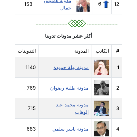
مدونة هاميس
6
158
12
جمال
مدونة حجازي يونس
عاملة
مدونة حسن رجب
أكثر عشر مدونات تدوينا
عاملة
#
الكاتب
المدونة
التدوينات
مدونة حسن غريب
معلق
1
مدونة نهلة حمودة
1140
مدونة حسن محي الدين
متوفي
2
مدونة طلبة رضوان
769
مدونة حسين العلي
مدونة محمد عبد
715
3
عاملة
الوهاب
مدونة حسين درمشاكي
4
مدونة ياسر سلمي
683
عاملة