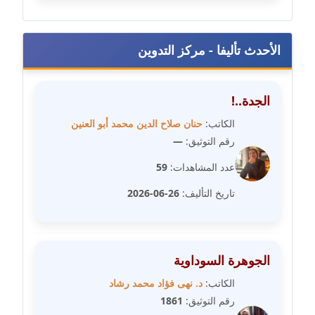
مدونة علا الأزوك
الأحدث تأليفا - مركز التدوين
عاملة
مدونة علاء سرحان
الجدة..!
عاملة
الكاتب:
حنان صلاح الدين محمد أبو العنين
مدونة علي الصادق
رقم التوثيق:
—
عاملة
عدد المشاهدات:
59
مدونة علي الفشني
تاريخ التأليف:
26-06-2026
عاملة
مدونة عماد مصباح
عاملة
الجوهرة السوداوية
الكاتب:
د. نهى فؤاد محمد رشاد
مدونة عمرو عاطف
رقم التوثيق:
1861
عاملة