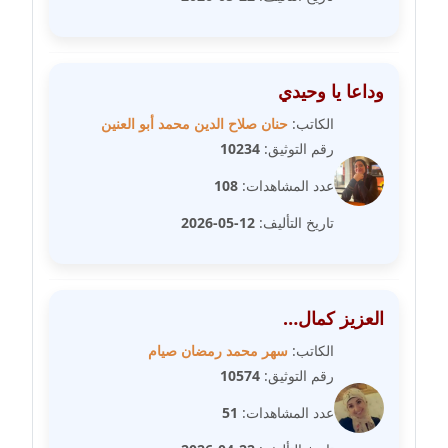
عاملة
مدونة سهى الضاوي
وداعا يا وحيدي
عاملة
الكاتب:
حنان صلاح الدين محمد أبو العنين
مدونة سهير عسكر
رقم التوثيق:
10234
عاملة
عدد المشاهدات:
108
مدونة سوزان بهنسي
تاريخ التأليف:
12-05-2026
عاملة
مدونة سوميه الالفي
عاملة
العزيز كمال…
الكاتب:
سهر محمد رمضان صيام
مدونة شادي الربابعة
رقم التوثيق:
10574
عاملة
عدد المشاهدات:
51
مدونة شرف الدين محمد