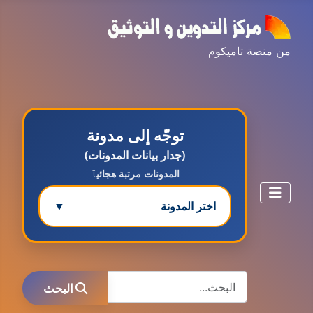
من منصة تاميكوم
توجّه إلى مدونة
(جدار بيانات المدونات)
المدونات مرتبة هجائيٱ
اختر المدونة
▼
مدونة ابتسام محمد
البحث
عاملة
البحث