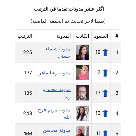
اگثر عشر مدونات تقدما في الترتيب
مدونة بيان هدية
عاملة
(طبقا لآخر تحديث تم الجمعة الماضية)
مدونة تامر زيدان
#
الصعود
الكاتب
المدونة
الترتيب
عاملة
مدونة شيماء
19
225
1
حسني
مدونة تسنيم فضالي
عاملة
17
2
مدونة رشا ماهر
137
مدونة ثائر دالي
عاملة
مدونة محمد بن
13
135
3
زيد
مدونة جاد كريم
مدونة مريم فرج
عاملة
13
243
4
الله
مدونة جلال الخطيب
مدونة محاسن
عاملة
11
166
5