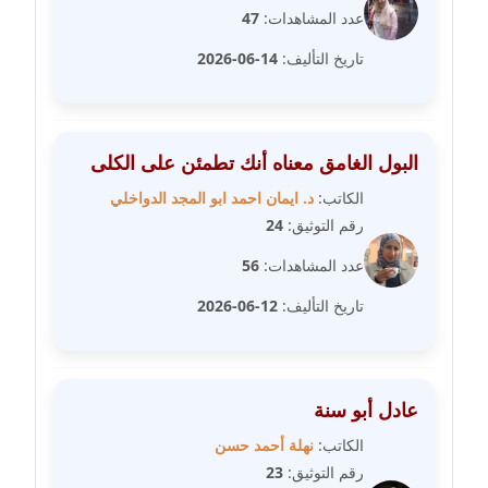
عدد المشاهدات:
47
مدونة غادة زهران
تاريخ التأليف:
14-06-2026
عاملة
مدونة غادة سيد
عاملة
البول الغامق معناه أنك تطمئن على الكلى
الكاتب:
د. ايمان احمد ابو المجد الدواخلي
مدونة غازي جابر
رقم التوثيق:
24
عاملة
عدد المشاهدات:
56
مدونة فاطمة البسريني
تاريخ التأليف:
12-06-2026
عاملة
مدونة فاطمة الزهراء بناني
موقوف
عادل أبو سنة
الكاتب:
نهلة أحمد حسن
مدونة فاطمة حجازي
رقم التوثيق:
23
عاملة