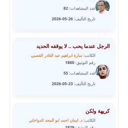
عدد المشاهدات:
82
مدونة مارية محمد
عاملة
تاريخ التأليف:
26-05-2026
مدونة مبارك عابد
عاملة
الرجل عندما يحب .. لا يوقفه الحديد
مدونة محاسن علي
الكاتب:
سارة ابراهيم عبد القادر القصبي
عاملة
رقم التوثيق:
1860
مدونة محمد ابو النور
عدد المشاهدات:
55
عاملة
تاريخ التأليف:
23-05-2026
مدونة محمد التجاني
عاملة
كريهة ولكن
مدونة محمد الشافعي
الكاتب:
د. ايمان احمد ابو المجد الدواخلي
عاملة
رقم التوثيق:
1829