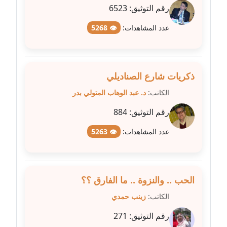
عاملة
رقم التوثيق:
6523
عدد المشاهدات:
👁 5268
مدونة شيماء مكى
عاملة
مدونة صفا غنيم
ذكريات شارع الصناديلي
عاملة
الكاتب:
د. عبد الوهاب المتولي بدر
مدونة صفاء فوزي
رقم التوثيق:
884
عاملة
عدد المشاهدات:
👁 5263
مدونة صفية الجيار
عاملة
الحب .. والنزوة .. ما الفارق ؟؟
مدونة طارق المسيري
عاملة
الكاتب:
زينب حمدي
رقم التوثيق:
271
مدونة طلبة رضوان