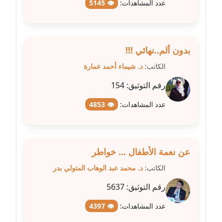
عاملة
عدد المشاهدات:
👁 5145
مدونة عبد الوهاب بدر
عاملة
بدون ألم..نهائي !!!
مدونة عبير بسيوني
الكاتب:
د. شيماء أحمد عمارة
عاملة
رقم التوثيق:
154
مدونة عبير سعد
عدد المشاهدات:
👁 4853
عاملة
مدونة عبير عبد الرحيم (ماعت)
عاملة
عن نعمة الأطفال ... خواطر
الكاتب:
د. محمد عبد الوهاب المتولي بدر
مدونة عبير عزاوي
عاملة
رقم التوثيق:
5637
عدد المشاهدات:
👁 4397
مدونة عبير محمد
عاملة