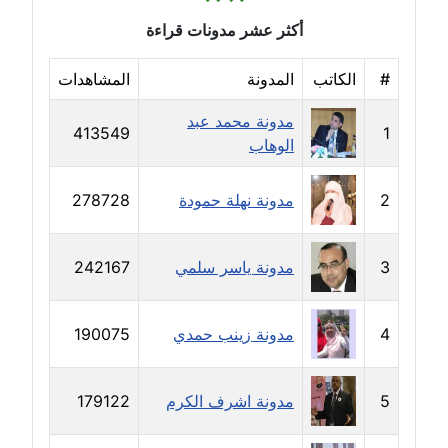
مدونة خالد العامري
أكثر عشر مدونات قراءة
معلق
#
الكاتب
المدونة
المشاهدات
مدونة خالد دومه
مدونة محمد عبد
عاملة
413549
1
الوهاب
مدونة خالد صالح
عاملة
2
مدونة نهلة حمودة
278728
مدونة خالد عويس
3
مدونة ياسر سلمي
242167
عاملة
مدونة خالد منير
4
مدونة زينب حمدي
190075
عاملة
مدونة خليل السيد
5
مدونة اشرف الكرم
179122
عاملة