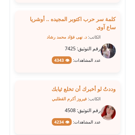
مدونة عبير مصطفى
كلمة سر حرب اكتوبر المجيده .. أوشريا
عاملة
ساع آوى
الكاتب:
د. نهى فؤاد محمد رشاد
مدونة عزة الأمير
عاملة
رقم التوثيق:
7425
مدونة عزة بركة
عدد المشاهدات:
👁 4343
عاملة
مدونة عطا الله حسب الله
وددتُ لو أخبرك أن تخلع ثيابك
عاملة
الكاتب:
فيروز أكرم القطلبي
مدونة عفاف حسين
رقم التوثيق:
4508
عاملة
عدد المشاهدات:
👁 4234
مدونة علا ابو السعادات
عاملة