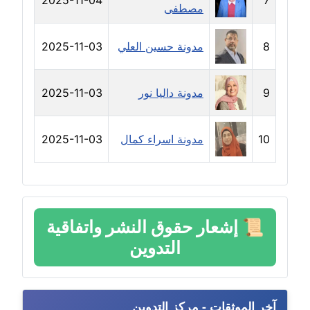
2025-11-04
7
مصطفى
مدونة رحاب منيعم
عاملة
8
مدونة حسين العلي
2025-11-03
مدونة رشا السعدي
عاملة
9
مدونة داليا نور
2025-11-03
مدونة رشا شمس الدين
عاملة
10
مدونة اسراء كمال
2025-11-03
مدونة رشا كمال
عاملة
مدونة رشا ماهر
📜
إشعار حقوق النشر واتفاقية
عاملة
التدوين
مدونة رشيد سبابو
عاملة
آخر الموثقات - مركز التدوين