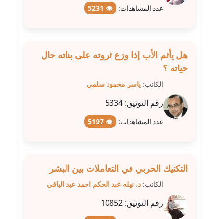
متوفي
عدد المشاهدات:
👁 5231
مدونة طه ابوزيد
عاملة
هل يأثم الأب إذا وزع ثروته على بناته حال
مدونة طه عبد الوهاب
حياته ؟
عاملة
الكاتب:
ياسر محمود سلمي
مدونة عاصم عرابي
رقم التوثيق:
5334
عاملة
عدد المشاهدات:
👁 5197
مدونة عبد الحميد ابراهيم
عاملة
التكتيك الحربي في التعاملات بين البشر
مدونة عبد الرحمن محمد
الكاتب:
د. نهله عبد الحكم احمد عبد الباقي
عاملة
رقم التوثيق:
10852
مدونة عبد الكريم موسى