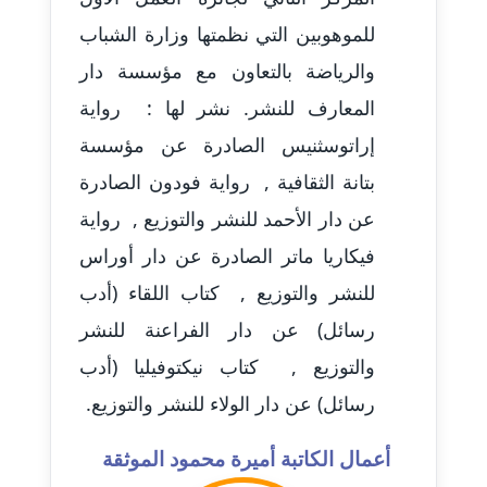
عاملة
للموهوبين التي نظمتها وزارة الشباب
والرياضة بالتعاون مع مؤسسة دار
مدونة أسماء نور الدين
عاملة
المعارف للنشر. نشر لها : رواية
إراتوسثنيس الصادرة عن مؤسسة
مدونة اسماعيل ابو زيد
بتانة الثقافية , رواية فودون الصادرة
عاملة
عن دار الأحمد للنشر والتوزيع , رواية
مدونة اسماعيل محسن
فيكاريا ماتر الصادرة عن دار أوراس
عاملة
للنشر والتوزيع , كتاب اللقاء (أدب
مدونة اسيمة اسامه
رسائل) عن دار الفراعنة للنشر
عاملة
والتوزيع , كتاب نيكتوفيليا (أدب
مدونة أشرف القط
رسائل) عن دار الولاء للنشر والتوزيع.
عاملة
أعمال الكاتبة أميرة محمود الموثقة
مدونة اشرف الكرم