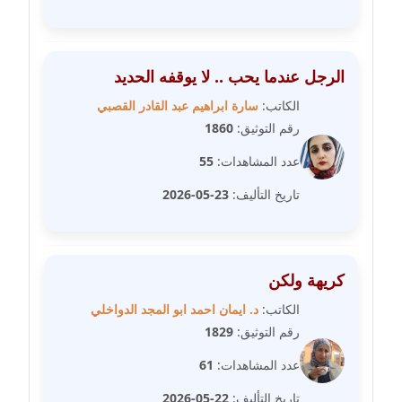
مدونة سلوي جلال
عاملة
مدونة سلوى محمود
الرجل عندما يحب .. لا يوقفه الحديد
عاملة
الكاتب:
سارة ابراهيم عبد القادر القصبي
رقم التوثيق:
1860
مدونة سماح حامد
عاملة
عدد المشاهدات:
55
تاريخ التأليف:
23-05-2026
مدونة سمر ابراهيم
عاملة
مدونة سمير حماد
كريهة ولكن
عاملة
الكاتب:
د. ايمان احمد ابو المجد الدواخلي
مدونة سهام كمال
رقم التوثيق:
1829
عاملة
عدد المشاهدات:
61
مدونة سهر صيام
تاريخ التأليف:
22-05-2026