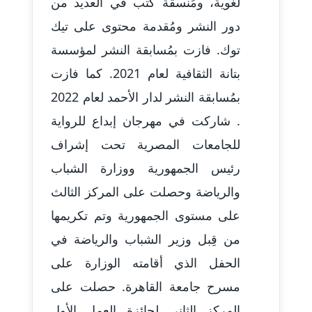
لُغوية، ومُنسقة كُتب في العديد من
عاملة
دور النشر ومُقدمة محتوى على تيك
توك. فازت بمُسابقة النشر لمؤسسة
مدونة أحمد مليجي
عاملة
بتانة الثقافية لعام 2021. كما فازت
بمُسابقة النشر لدار الأحمد لعام 2022
مدونة اريج الشرفا
عاملة
. شاركت في مهرجان إبداع للرواية
للجامعات المصرية تحت إشراف
مدونة اسراء كمال
رئيس الجمهورية ووزارة الشباب
عاملة
والرياضة وحصلت على المركز الثالث
مدونة اسلام أبو علم
على مستوى الجمهورية وتم تكريمها
عاملة
من قِبل وزير الشباب والرياضة في
مدونة اسماء خوجة
الحفل الذي أقامته الوزارة على
عاملة
مسرح جامعة القاهرة. حصلت على
مدونة أسماء كاشف
المركز الثاني لجائزة العمل الأول