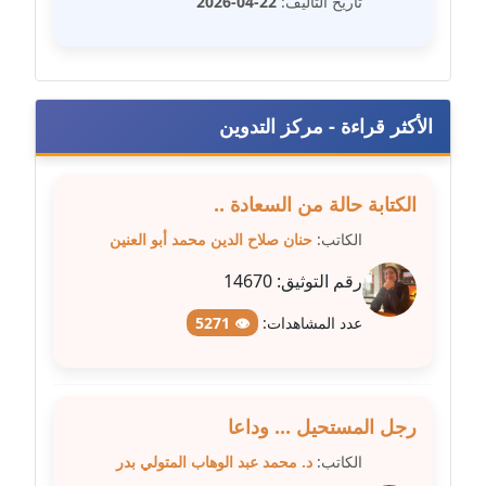
تاريخ التأليف:
22-04-2026
عاملة
مدونة شريف ابراهيم
عاملة
الأكثر قراءة - مركز التدوين
مدونة شيماء الجمل
عاملة
الكتابة حالة من السعادة ..
مدونة شيماء حسني
الكاتب:
حنان صلاح الدين محمد أبو العنين
عاملة
رقم التوثيق:
14670
مدونة شيماء عبد المقصود
عدد المشاهدات:
👁 5271
عاملة
مدونة شيماء عصام
عاملة
رجل المستحيل ... وداعا
الكاتب:
د. محمد عبد الوهاب المتولي بدر
مدونة شيماء عمارة