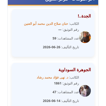
مدونة رفعت عراقي
عاملة
الجدة..!
مدونة رهام معلا
الكاتب:
حنان صلاح الدين محمد أبو العنين
عاملة
رقم التوثيق:
—
مدونة ريهام الخميسي
عدد المشاهدات:
59
عاملة
تاريخ التأليف:
26-06-2026
مدونة زينات مطاوع
عاملة
الجوهرة السوداوية
مدونة زينب ابو الفضل
الكاتب:
د. نهى فؤاد محمد رشاد
عاملة
رقم التوثيق:
1861
مدونة زينب حمدي
عدد المشاهدات:
47
عاملة
تاريخ التأليف:
14-06-2026