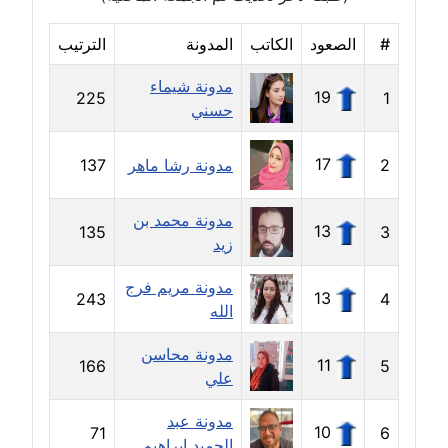
#
الصعود
الكاتب
المدونة
الترتيب
مدونة إيناس عراقي
عاملة
مدونة شيماء
19
225
1
حسني
مدونة آيه ابو زهرة
عاملة
17
2
مدونة رشا ماهر
137
مدونة آية الدرديري
عاملة
مدونة محمد بن
13
135
3
زيد
مدونة آيه الغمري
مدونة مريم فرج
عاملة
13
243
4
الله
مدونة آية عبد العزيز
مدونة محاسن
11
166
5
عاملة
علي
مدونة ايهاب همام
مدونة عبد
10
71
6
عاملة
الحميد ابراهيم