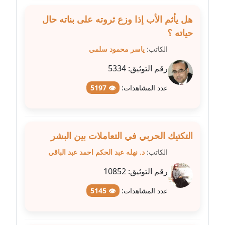
عاملة
هل يأثم الأب إذا وزع ثروته على بناته حال
مدونة شيماء مكى
حياته ؟
عاملة
الكاتب:
ياسر محمود سلمي
رقم التوثيق:
5334
مدونة صفا غنيم
عاملة
عدد المشاهدات:
👁 5197
مدونة صفاء فوزي
عاملة
التكتيك الحربي في التعاملات بين البشر
مدونة صفية الجيار
الكاتب:
د. نهله عبد الحكم احمد عبد الباقي
عاملة
رقم التوثيق:
10852
مدونة طارق المسيري
عدد المشاهدات:
👁 5145
عاملة
مدونة طلبة رضوان