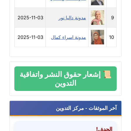
مدونة دعاء الشاهد
عاملة
9
مدونة داليا نور
2025-11-03
مدونة دينا عاصم
عاملة
10
مدونة اسراء كمال
2025-11-03
مدونة دينا منير
عاملة
مدونة راقية الدويك
📜
إشعار حقوق النشر واتفاقية
عاملة
التدوين
مدونة رانيا ثروت
عاملة
آخر الموثقات - مركز التدوين
مدونة رجاء دياب
عاملة
الجدة..!