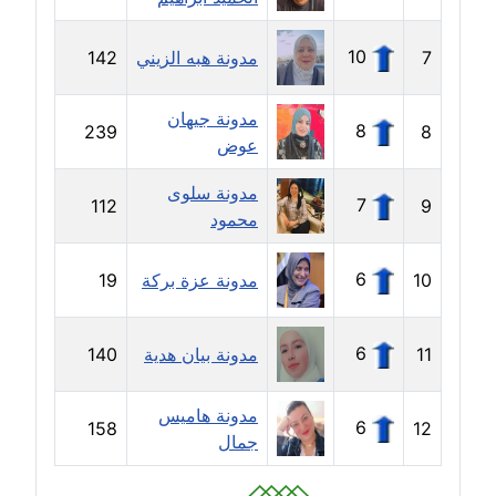
مدونة بيان هدية
10
7
مدونة هبه الزيني
142
عاملة
مدونة جيهان
مدونة تامر زيدان
8
239
8
عوض
عاملة
مدونة سلوى
7
112
9
مدونة تسنيم فضالي
محمود
عاملة
6
10
مدونة عزة بركة
19
مدونة ثائر دالي
عاملة
6
11
مدونة بيان هدية
140
مدونة جاد كريم
عاملة
مدونة هاميس
6
158
12
جمال
مدونة جلال الخطيب
عاملة