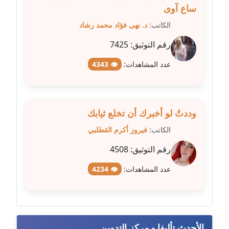
عاملة
ساع آوى
الكاتب:
د. نهى فؤاد محمد رشاد
مدونة عبد الوهاب بدر
عاملة
رقم التوثيق:
7425
عدد المشاهدات:
👁 4343
مدونة عبير بسيوني
عاملة
مدونة عبير سعد
وددتُ لو أخبرك أن تخلع ثيابك
عاملة
الكاتب:
فيروز أكرم القطلبي
مدونة عبير عبد الرحيم (ماعت)
رقم التوثيق:
4508
عاملة
عدد المشاهدات:
👁 4234
مدونة عبير عزاوي
عاملة
مدونة عبير محمد
الأحدث تأليفا - مركز التدوين
عاملة