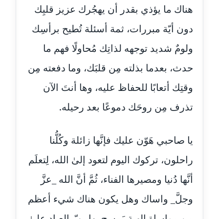
هناك ما يؤذي بقدر أن يهجُرك عزيز قلبِك
عاملة
دون أيّة مبررات، ثمة أسئلة تُطيح برأسِك
مدونة أسماء نور الدين
عاملة
ولومٌ شديد توجهه لذاتِك مُحاولًا فهم ما
حدث، بعدما بذلته مِن قلبَك، وما دفعته مِن
مدونة اسماعيل ابو زيد
عاملة
وقتِك أتعابًا للحفاظ عليه، وها أنتَ الآن
تذرف مِن روحَك دموعًا بعد رحيله.
مدونة اسماعيل محسن
عاملة
يا صاحبي هَوّن عليك فإنَّها زائلة وكُلُّنا
مدونة اسيمة اسامه
عاملة
راحلون، تركوك اليوم لتعود إلىٰ الله، لِتعلَم
أنَّها دُنيا ومصيرها الفناء، ثُمَّ أنَّ الله _عزَّ
مدونة أشرف القط
عاملة
وجلَّ_ واساك وهل يكون هناك شيء أعظم
مدونة اشرف الكرم
مِن مواساة إلهية يَمسح بِها ربّ العِباد علىٰ