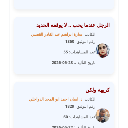
مدونة فيرا زولوتاريفا
عاملة
الرجل عندما يحب .. لا يوقفه الحديد
مدونة فيروز القطلبي
الكاتب:
سارة ابراهيم عبد القادر القصبي
عاملة
رقم التوثيق:
1860
عدد المشاهدات:
55
مدونة كريمان سالم
عاملة
تاريخ التأليف:
23-05-2026
مدونة كنوز صلاح
موقوف
كريهة ولكن
مدونة كيندا فائز
الكاتب:
د. ايمان احمد ابو المجد الدواخلي
عاملة
رقم التوثيق:
1829
مدونة ليلى سرحان
عدد المشاهدات:
60
عاملة
تاريخ التأليف:
22-05-2026