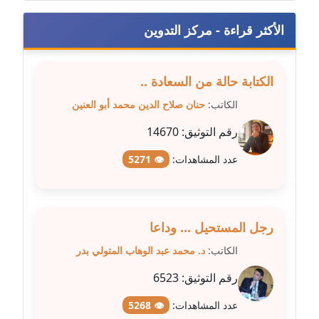
عاملة
الأكثر قراءة - مركز التدوين
مدونة سهى الضاوي
عاملة
الكتابة حالة من السعادة ..
مدونة سهير عسكر
الكاتب:
حنان صلاح الدين محمد أبو العنين
عاملة
رقم التوثيق:
14670
مدونة سوزان بهنسي
عدد المشاهدات:
👁 5271
عاملة
مدونة سوميه الالفي
عاملة
رجل المستحيل ... وداعا
الكاتب:
د. محمد عبد الوهاب المتولي بدر
مدونة شادي الربابعة
رقم التوثيق:
6523
عاملة
عدد المشاهدات:
👁 5268
مدونة شرف الدين محمد