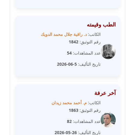
مدونة غادة زهران
عاملة
الطب وقيمته
الكاتب:
د. راقية جلال محمد الدويك
مدونة غادة سيد
رقم التوثيق:
1842
عاملة
عدد المشاهدات:
54
مدونة غازي جابر
تاريخ التأليف:
5-06-2026
عاملة
مدونة فاطمة البسريني
عاملة
آخر عرفة
مدونة فاطمة الزهراء بناني
الكاتب:
م. أحمد محمد زيدان
موقوف
رقم التوثيق:
1863
عدد المشاهدات:
82
مدونة فاطمة حجازي
عاملة
تاريخ التأليف:
26-05-2026