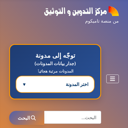
من منصة تاميكوم
توجّه إلى مدونة
(جدار بيانات المدونات)
المدونات مرتبة هجائيٱ
اختر المدونة
▼
مدونة ابتسام محمد
البحث
عاملة
البحث