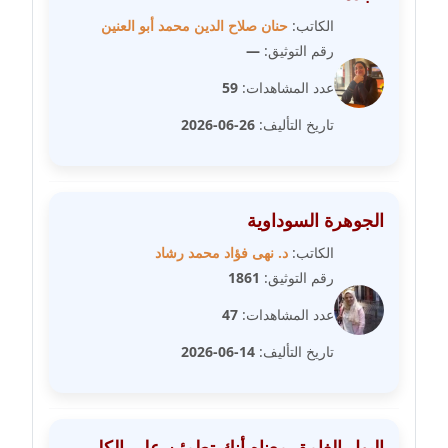
مدونة رحاب منيعم
الكاتب:
حنان صلاح الدين محمد أبو العنين
عاملة
رقم التوثيق:
—
عدد المشاهدات:
59
مدونة رشا السعدي
عاملة
تاريخ التأليف:
26-06-2026
مدونة رشا شمس الدين
عاملة
الجوهرة السوداوية
مدونة رشا كمال
الكاتب:
د. نهى فؤاد محمد رشاد
عاملة
رقم التوثيق:
1861
مدونة رشا ماهر
عدد المشاهدات:
47
عاملة
تاريخ التأليف:
14-06-2026
مدونة رشيد سبابو
عاملة
البول الغامق معناه أنك تطمئن على الكلى