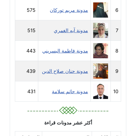
6
مدونة مريم توركان
575
مدونة حجازي يونس
عاملة
7
مدونة آيه الغمري
515
مدونة حسن رجب
عاملة
8
مدونة فاطمة البسريني
443
مدونة حسن غريب
معلق
9
مدونة حنان صلاح الدين
439
مدونة حسن محي الدين
متوفي
10
مدونة حاتم سلامة
431
مدونة حسين العلي
عاملة
أكثر عشر مدونات قراءة
مدونة حسين درمشاكي
عاملة