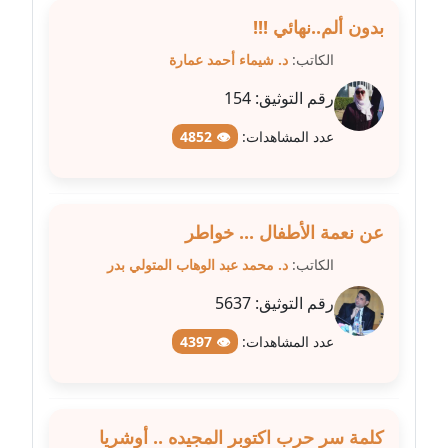
متوفي
بدون ألم..نهائي !!!
مدونة طه ابوزيد
الكاتب:
د. شيماء أحمد عمارة
عاملة
رقم التوثيق:
154
مدونة طه عبد الوهاب
عدد المشاهدات:
👁 4852
عاملة
مدونة عاصم عرابي
عاملة
عن نعمة الأطفال ... خواطر
الكاتب:
د. محمد عبد الوهاب المتولي بدر
مدونة عبد الحميد ابراهيم
رقم التوثيق:
5637
عاملة
عدد المشاهدات:
👁 4397
مدونة عبد الرحمن محمد
عاملة
مدونة عبد الكريم موسى
كلمة سر حرب اكتوبر المجيده .. أوشريا