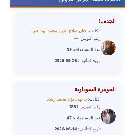
مدونة عبير مصطفى
الجدة..!
عاملة
الكاتب:
حنان صلاح الدين محمد أبو العنين
مدونة عزة الأمير
رقم التوثيق:
—
عاملة
عدد المشاهدات:
59
مدونة عزة بركة
تاريخ التأليف:
26-06-2026
عاملة
مدونة عطا الله حسب الله
الجوهرة السوداوية
عاملة
الكاتب:
د. نهى فؤاد محمد رشاد
مدونة عفاف حسين
رقم التوثيق:
1861
عاملة
عدد المشاهدات:
47
مدونة علا ابو السعادات
تاريخ التأليف:
14-06-2026
عاملة