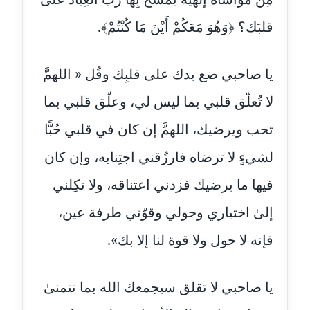
عاملة
قلبَك؟ ﴿وَهُوَ مَعَكُمْ أَيْنَ مَا كُنْتُمْ﴾.
مدونة اشرف النجار
عاملة
يا صاحبي ضع يدك على قلبِك وقُل ‏« اللهمَّ
مدونة السيده فوزي
لا تُعلّق قلبي بما ليس لي، وعلّق قلبي بما
عاملة
تحب ويرضيك، اللهمَّ إن كان في قلبي حُبًّا
مدونة آمال صالح
لشيءٍ لا ترضاه فارزُقني اجتِنابه، وإن كان
عاملة
فيها ما يرضيك فزدني اعتناقه، ولا تكِلني
مدونة أماني بالحاج
إلىٰ اختياري وحولي وقوّتي طرفة عين،
معلق
فإنه لا حول ولا قوة لنا إلا بك».
مدونة أماني عبد السلام
عاملة
يا صاحبي لا تقلق سيجمعك الله بما تتمنىٰ
مدونة أماني عز الدين