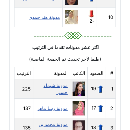
مدونة أمل منشاوي
10
مدونة هند حمدي
موقوف
-2
مدونة أميرة اسماعيل
عاملة
اگثر عشر مدونات تقدما في الترتيب
مدونة أميرة رفعت
(طبقا لآخر تحديث تم الجمعة الماضية)
عاملة
#
الصعود
الكاتب
المدونة
الترتيب
مدونة أميرة محمود
عاملة
مدونة شيماء
19
225
1
حسني
مدونة انجي مطاوع
عاملة
17
2
مدونة رشا ماهر
137
مدونة آيات القاضي
مدونة محمد بن
13
عاملة
135
3