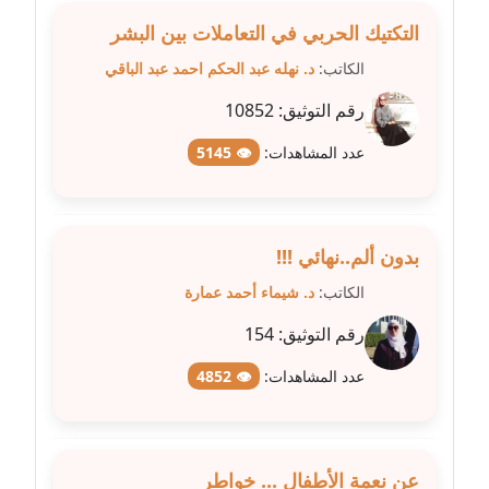
عاملة
التكتيك الحربي في التعاملات بين البشر
مدونة شرف الدين محمد
الكاتب:
د. نهله عبد الحكم احمد عبد الباقي
عاملة
رقم التوثيق:
10852
مدونة شريف ابراهيم
عدد المشاهدات:
👁 5145
عاملة
مدونة شيماء الجمل
عاملة
بدون ألم..نهائي !!!
الكاتب:
د. شيماء أحمد عمارة
مدونة شيماء حسني
عاملة
رقم التوثيق:
154
عدد المشاهدات:
👁 4852
مدونة شيماء عبد المقصود
عاملة
مدونة شيماء عصام
عن نعمة الأطفال ... خواطر