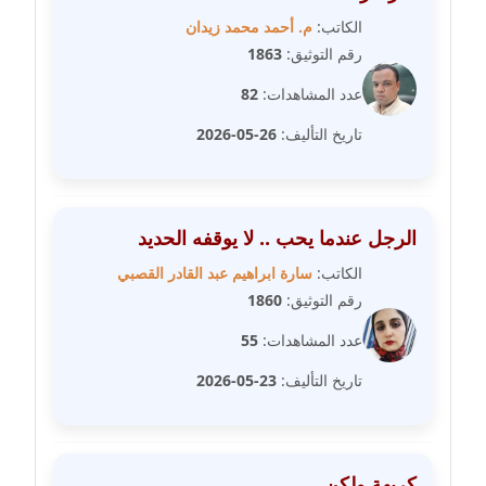
مدونة رشيد سبابو
الكاتب:
م. أحمد محمد زيدان
عاملة
رقم التوثيق:
1863
مدونة رفعت عراقي
عدد المشاهدات:
82
عاملة
تاريخ التأليف:
26-05-2026
مدونة رهام معلا
عاملة
الرجل عندما يحب .. لا يوقفه الحديد
مدونة ريهام الخميسي
عاملة
الكاتب:
سارة ابراهيم عبد القادر القصبي
رقم التوثيق:
1860
مدونة زينات مطاوع
عدد المشاهدات:
55
عاملة
تاريخ التأليف:
23-05-2026
مدونة زينب ابو الفضل
عاملة
كريهة ولكن
مدونة زينب حمدي