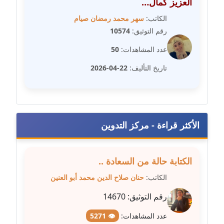
العزيز كمال…
عاملة
الكاتب:
سهر محمد رمضان صيام
رقم التوثيق:
10574
مدونة سامح فرج
عاملة
عدد المشاهدات:
50
تاريخ التأليف:
22-04-2026
مدونة سحر أبو العلا
عاملة
مدونة سحر حسب الله
عاملة
الأكثر قراءة - مركز التدوين
مدونة سعاد سيد
عاملة
الكتابة حالة من السعادة ..
الكاتب:
حنان صلاح الدين محمد أبو العنين
مدونة سعيد زعلوك
معلق
رقم التوثيق:
14670
عدد المشاهدات:
👁 5271
مدونة سلوى بدران