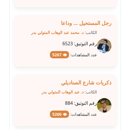
عاملة
مدونة سلوي جلال
رجل المستحيل ... وداعا
عاملة
الكاتب:
د. محمد عبد الوهاب المتولي بدر
مدونة سلوى محمود
رقم التوثيق:
6523
عاملة
عدد المشاهدات:
👁 5267
مدونة سماح حامد
عاملة
ذكريات شارع الصناديلي
مدونة سمر ابراهيم
عاملة
الكاتب:
د. عبد الوهاب المتولي بدر
رقم التوثيق:
884
مدونة سمير حماد
عاملة
عدد المشاهدات:
👁 5260
مدونة سهام كمال