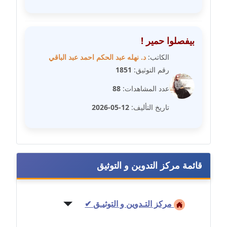
مدونة فاطمة حجازي
عاملة
بيفصلوا حمير !
مدونة فيرا زولوتاريفا
الكاتب:
د. نهله عبد الحكم احمد عبد الباقي
عاملة
رقم التوثيق:
1851
عدد المشاهدات:
88
مدونة فيروز القطلبي
عاملة
تاريخ التأليف:
12-05-2026
مدونة كريمان سالم
عاملة
مدونة كنوز صلاح
قائمة مركز التدوين و التوثيق
موقوف
مدونة كيندا فائز
مركز التـدوين و التوثيـق ✔
عاملة