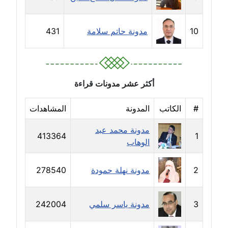
مدونة جلال الخطيب
عاملة
10
مدونة حاتم سلامة
431
مدونة جهاد عبد الحميد
عاملة
أكثر عشر مدونات قراءة
مدونة جهاد غازي
عاملة
#
الكاتب
المدونة
المشاهدات
مدونة جواد الحربي
مدونة محمد عبد
413364
1
عاملة
الوهاب
مدونة جيهان عفيفي
2
مدونة نهلة حمودة
278540
عاملة
مدونة جيهان عوض
3
مدونة ياسر سلمي
242004
عاملة