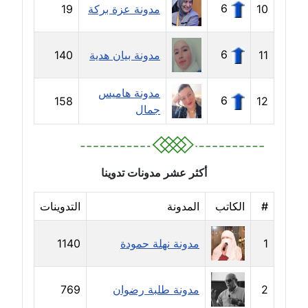
6
10
مدونة عزة بركة
19
مدونة ايمن موسي
عاملة
6
11
مدونة بيان هدية
140
مدونة إيناس عراقي
مدونة هاميس
عاملة
6
158
12
جمال
مدونة آيه ابو زهرة
عاملة
أكثر عشر مدونات تدوينا
مدونة آية الدرديري
عاملة
#
الكاتب
المدونة
التدوينات
مدونة آيه الغمري
1
مدونة نهلة حمودة
1140
عاملة
مدونة آية عبد العزيز
2
مدونة طلبة رضوان
769
عاملة