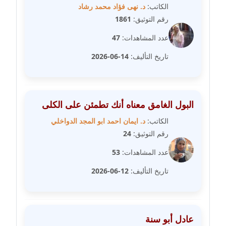
مدونة دعاء الجابي
الكاتب:
د. نهى فؤاد محمد رشاد
عاملة
رقم التوثيق:
1861
عدد المشاهدات:
47
مدونة دعاء الشاهد
عاملة
تاريخ التأليف:
14-06-2026
مدونة دينا عاصم
عاملة
البول الغامق معناه أنك تطمئن على الكلى
مدونة دينا منير
الكاتب:
د. ايمان احمد ابو المجد الدواخلي
عاملة
رقم التوثيق:
24
عدد المشاهدات:
53
مدونة راقية الدويك
عاملة
تاريخ التأليف:
12-06-2026
مدونة رانيا ثروت
عاملة
عادل أبو سنة