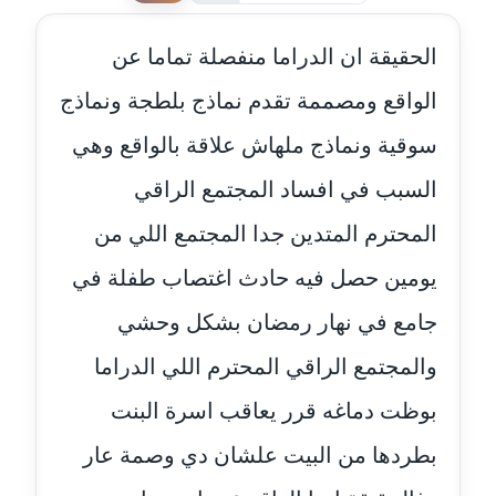
عاملة
الحقيقة ان الدراما منفصلة تماما عن
مدونة احمد كريدي
عاملة
الواقع ومصممة تقدم نماذج بلطجة ونماذج
سوقية ونماذج ملهاش علاقة بالواقع وهي
مدونة أحمد مليجي
عاملة
السبب في افساد المجتمع الراقي
المحترم المتدين جدا المجتمع اللي من
مدونة اريج الشرفا
عاملة
يومين حصل فيه حادث اغتصاب طفلة في
مدونة اسراء كمال
جامع في نهار رمضان بشكل وحشي
عاملة
والمجتمع الراقي المحترم اللي الدراما
مدونة اسلام أبو علم
بوظت دماغه قرر يعاقب اسرة البنت
عاملة
بطردها من البيت علشان دي وصمة عار
مدونة اسماء خوجة