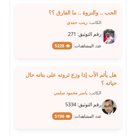
عاملة
الحب .. والنزوة .. ما الفارق ؟؟
مدونة سهر صيام
الكاتب:
زينب حمدي
عاملة
رقم التوثيق:
271
مدونة سهى الضاوي
عدد المشاهدات:
👁 5228
عاملة
مدونة سهير عسكر
عاملة
هل يأثم الأب إذا وزع ثروته على بناته حال
حياته ؟
مدونة سوزان بهنسي
عاملة
الكاتب:
ياسر محمود سلمي
رقم التوثيق:
5334
مدونة سوميه الالفي
عاملة
عدد المشاهدات:
👁 5196
مدونة شادي الربابعة