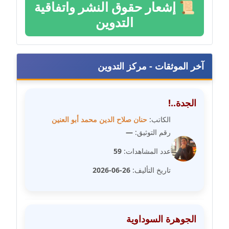
📜
إشعار حقوق النشر واتفاقية
مدونة خليل السيد
عاملة
التدوين
مدونة خولة سعيدان
عاملة
آخر الموثقات - مركز التدوين
مدونة داليا السعيد
موقوف
الجدة..!
الكاتب:
حنان صلاح الدين محمد أبو العنين
مدونة داليا فاروق
رقم التوثيق:
—
عاملة
عدد المشاهدات:
59
مدونة داليا نور
تاريخ التأليف:
26-06-2026
عاملة
مدونة دعاء البدري
عاملة
الجوهرة السوداوية