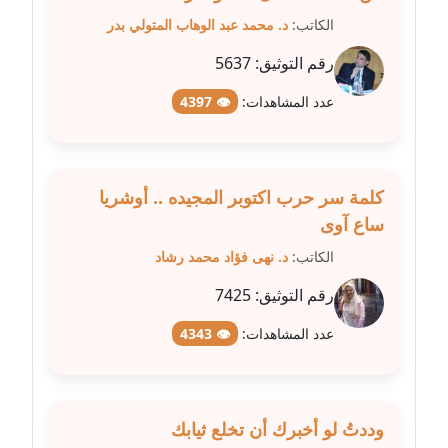
عاملة
الكاتب:
د. محمد عبد الوهاب المتولي بدر
مدونة شيماء عمارة
رقم التوثيق:
5637
عاملة
عدد المشاهدات:
👁 4397
مدونة شيماء مكى
عاملة
كلمة سر حرب اكتوبر المجيده .. أوشريا
مدونة صفا غنيم
ساع آوى
عاملة
الكاتب:
د. نهى فؤاد محمد رشاد
مدونة صفاء فوزي
رقم التوثيق:
7425
عاملة
عدد المشاهدات:
👁 4343
مدونة صفية الجيار
عاملة
مدونة طارق المسيري
وددتُ لو أخبرك أن تخلع ثيابك
عاملة