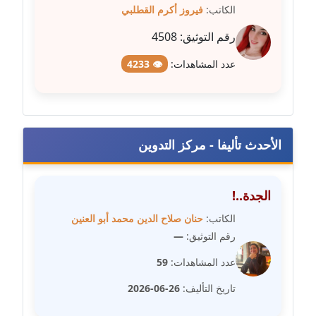
الكاتب:
فيروز أكرم القطلبي
مدونة طلبة رضوان
رقم التوثيق:
4508
متوفي
عدد المشاهدات:
👁 4233
مدونة طه ابوزيد
عاملة
مدونة طه عبد الوهاب
الأحدث تأليفا - مركز التدوين
عاملة
مدونة عاصم عرابي
الجدة..!
عاملة
الكاتب:
حنان صلاح الدين محمد أبو العنين
رقم التوثيق:
—
مدونة عبد الحميد ابراهيم
عاملة
عدد المشاهدات:
59
تاريخ التأليف:
26-06-2026
مدونة عبد الرحمن محمد
عاملة