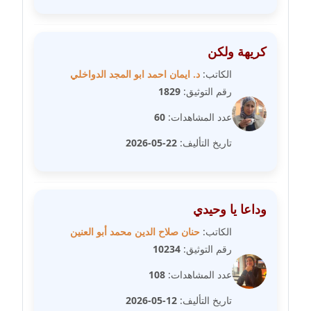
مدونة عمرو عاطف
عاملة
كريهة ولكن
مدونة غادة زهران
الكاتب:
د. ايمان احمد ابو المجد الدواخلي
عاملة
رقم التوثيق:
1829
عدد المشاهدات:
60
مدونة غادة سيد
عاملة
تاريخ التأليف:
22-05-2026
مدونة غازي جابر
عاملة
وداعا يا وحيدي
مدونة فاطمة البسريني
الكاتب:
حنان صلاح الدين محمد أبو العنين
عاملة
رقم التوثيق:
10234
عدد المشاهدات:
108
مدونة فاطمة الزهراء بناني
موقوف
تاريخ التأليف:
12-05-2026