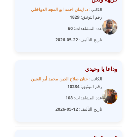
عاملة
الكاتب:
د. ايمان احمد ابو المجد الدواخلي
رقم التوثيق:
1829
مدونة سارة ابراهيم
عدد المشاهدات:
60
عاملة
تاريخ التأليف:
22-05-2026
مدونة سارة القصبي
عاملة
مدونة سارة سعيد
وداعا يا وحيدي
عاملة
الكاتب:
حنان صلاح الدين محمد أبو العنين
رقم التوثيق:
10234
مدونة سالي علاء الدين
عاملة
عدد المشاهدات:
108
تاريخ التأليف:
12-05-2026
مدونة سامح رشاد
عاملة
مدونة سامح طلعت