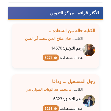
متوفي
الأكثر قراءة - مركز التدوين
مدونة طه ابوزيد
عاملة
الكتابة حالة من السعادة ..
مدونة طه عبد الوهاب
عاملة
الكاتب:
حنان صلاح الدين محمد أبو العنين
رقم التوثيق:
14670
مدونة عاصم عرابي
عاملة
عدد المشاهدات:
👁 5271
مدونة عبد الحميد ابراهيم
عاملة
رجل المستحيل ... وداعا
مدونة عبد الرحمن محمد
الكاتب:
د. محمد عبد الوهاب المتولي بدر
عاملة
رقم التوثيق:
6523
مدونة عبد الكريم موسى
عدد المشاهدات:
👁 5268