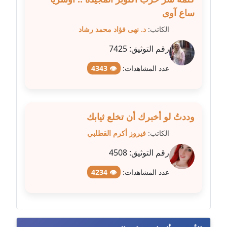
ساع آوى
مدونة غادة زهران
الكاتب:
د. نهى فؤاد محمد رشاد
عاملة
رقم التوثيق:
7425
مدونة غادة سيد
عدد المشاهدات:
👁 4343
عاملة
مدونة غازي جابر
عاملة
وددتُ لو أخبرك أن تخلع ثيابك
الكاتب:
فيروز أكرم القطلبي
مدونة فاطمة البسريني
عاملة
رقم التوثيق:
4508
مدونة فاطمة الزهراء بناني
عدد المشاهدات:
👁 4234
موقوف
مدونة فاطمة حجازي
عاملة