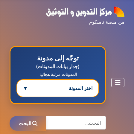
من منصة تاميكوم
توجّه إلى مدونة
(جدار بيانات المدونات)
المدونات مرتبة هجائيٱ
اختر المدونة
▼
مدونة ابتسام محمد
البحث
عاملة
البحث