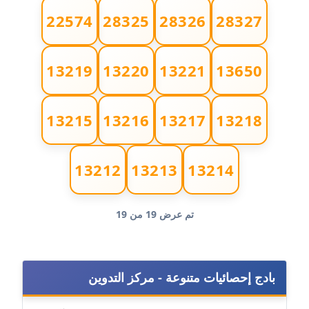
22574
28325
28326
28327
مدونة إيناس عراقي
عاملة
13219
13220
13221
13650
مدونة آيه ابو زهرة
عاملة
13215
13216
13217
13218
مدونة آية الدرديري
عاملة
13212
13213
13214
مدونة آيه الغمري
عاملة
تم عرض 19 من 19
مدونة آية عبد العزيز
عاملة
بادج إحصائيات متنوعة - مركز التدوين
مدونة ايهاب همام
عاملة