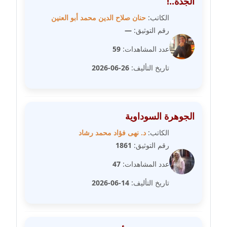
الجدة..!
مدونة سامح فرج
عاملة
الكاتب:
حنان صلاح الدين محمد أبو العنين
رقم التوثيق:
—
مدونة سحر أبو العلا
عدد المشاهدات:
59
عاملة
تاريخ التأليف:
26-06-2026
مدونة سحر حسب الله
عاملة
مدونة سعاد سيد
الجوهرة السوداوية
عاملة
الكاتب:
د. نهى فؤاد محمد رشاد
رقم التوثيق:
1861
مدونة سعيد زعلوك
معلق
عدد المشاهدات:
47
تاريخ التأليف:
14-06-2026
مدونة سلوى بدران
عاملة