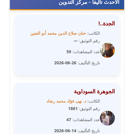
الأحدث تأليفا - مركز التدوين
مدونة فيرا زولوتاريفا
عاملة
الجدة..!
الكاتب:
حنان صلاح الدين محمد أبو العنين
مدونة فيروز القطلبي
عاملة
رقم التوثيق:
—
عدد المشاهدات:
59
مدونة كريمان سالم
عاملة
تاريخ التأليف:
26-06-2026
مدونة كنوز صلاح
موقوف
الجوهرة السوداوية
مدونة كيندا فائز
الكاتب:
د. نهى فؤاد محمد رشاد
عاملة
رقم التوثيق:
1861
عدد المشاهدات:
47
مدونة ليلى سرحان
عاملة
تاريخ التأليف:
14-06-2026