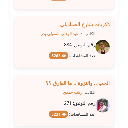
عاملة
مدونة عبد الوهاب بدر
عاملة
ذكريات شارع الصناديلي
الكاتب:
د. عبد الوهاب المتولي بدر
مدونة عبير بسيوني
عاملة
رقم التوثيق:
884
عدد المشاهدات:
👁 5263
مدونة عبير سعد
عاملة
مدونة عبير عبد الرحيم (ماعت)
الحب .. والنزوة .. ما الفارق ؟؟
عاملة
الكاتب:
زينب حمدي
مدونة عبير عزاوي
رقم التوثيق:
271
عاملة
عدد المشاهدات:
👁 5231
مدونة عبير محمد
عاملة