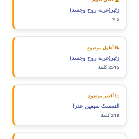
موقوف
زئير(غربة روح وجسد)
مدونة أميرة اسماعيل
5 ⭐
عاملة
مدونة أميرة رفعت
📝 أطول موضوع
عاملة
زئير(غربة روح وجسد)
مدونة أميرة محمود
2515 كلمة
عاملة
مدونة انجي مطاوع
عاملة
📉 أقصر موضوع
التمستُ سبعين عذرا
مدونة آيات القاضي
219 كلمة
عاملة
مدونة ايمان الدواخلي