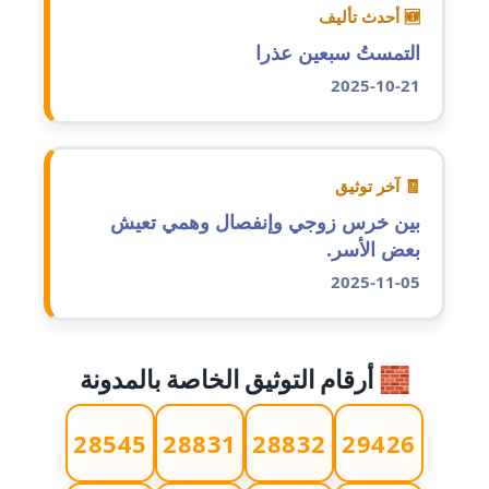
عاملة
🆕 أحدث تأليف
التمستُ سبعين عذرا
مدونة ايمان النادي
عاملة
2025-10-21
مدونة ايمان صلاح
عاملة
🧾 آخر توثيق
مدونة ايمان عبد الحليم
بين خرس زوجي وإنفصال وهمي تعيش
عاملة
بعض الأسر.
2025-11-05
مدونة ايمان عماد
عاملة
🧱 أرقام التوثيق الخاصة بالمدونة
مدونة ايمان قادري
عاملة
28545
28831
28832
29426
مدونة ايمن موسي
عاملة