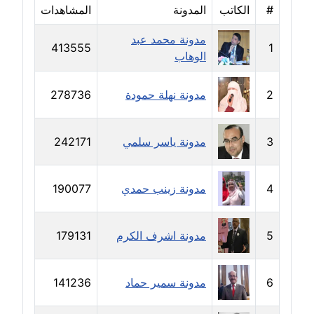
#
الكاتب
المدونة
المشاهدات
مدونة دعاء الشاهد
عاملة
مدونة محمد عبد
413555
1
الوهاب
مدونة دينا عاصم
عاملة
2
مدونة نهلة حمودة
278736
مدونة دينا منير
عاملة
3
مدونة ياسر سلمي
242171
مدونة راقية الدويك
عاملة
4
مدونة زينب حمدي
190077
مدونة رانيا ثروت
5
مدونة اشرف الكرم
179131
عاملة
مدونة رجاء دياب
6
مدونة سمير حماد
141236
عاملة