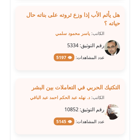
هل يأثم الأب إذا وزع ثروته على بناته حال
مدونة عبير مصطفى
حياته ؟
عاملة
الكاتب:
ياسر محمود سلمي
مدونة عزة الأمير
رقم التوثيق:
5334
عاملة
عدد المشاهدات:
👁 5197
مدونة عزة بركة
عاملة
مدونة عطا الله حسب الله
التكتيك الحربي في التعاملات بين البشر
عاملة
الكاتب:
د. نهله عبد الحكم احمد عبد الباقي
مدونة عفاف حسين
رقم التوثيق:
10852
عاملة
عدد المشاهدات:
👁 5145
مدونة علا ابو السعادات
عاملة