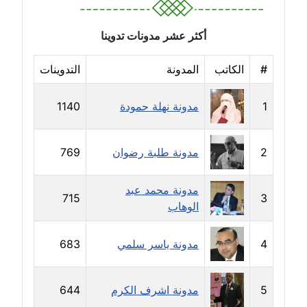
مدونة خالد العامري
معلق
أكثر عشر مدونات تدوينا
#
الكاتب
المدونة
التدوينات
مدونة خالد دومه
عاملة
1
مدونة نهلة حمودة
1140
مدونة خالد صالح
عاملة
2
مدونة طلبة رضوان
769
مدونة خالد عويس
عاملة
مدونة محمد عبد
715
3
الوهاب
مدونة خالد منير
عاملة
4
مدونة ياسر سلمي
683
مدونة خليل السيد
عاملة
5
مدونة اشرف الكرم
644