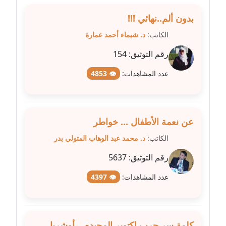
بدون ألم..نهائي !!!
مدونة علا الأزوك
الكاتب:
د. شيماء أحمد عمارة
عاملة
رقم التوثيق:
154
مدونة علاء سرحان
عاملة
عدد المشاهدات:
👁 4853
مدونة علي الصادق
عاملة
عن نعمة الأطفال ... خواطر
مدونة علي الفشني
الكاتب:
د. محمد عبد الوهاب المتولي بدر
عاملة
رقم التوثيق:
5637
مدونة عماد مصباح
عدد المشاهدات:
👁 4397
عاملة
مدونة عمرو عاطف
عاملة
كلمة سر حرب اكتوبر المجيده .. أوشريا