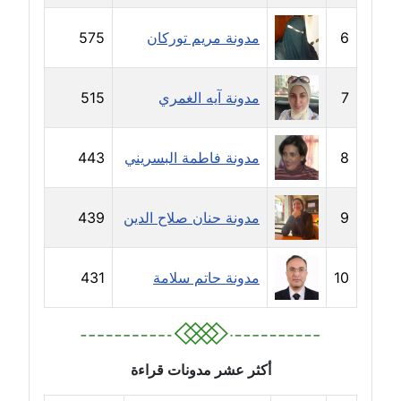
مدونة خولة سعيدان
6
مدونة مريم توركان
575
عاملة
مدونة داليا السعيد
7
مدونة آيه الغمري
515
موقوف
مدونة داليا فاروق
8
مدونة فاطمة البسريني
443
عاملة
9
مدونة حنان صلاح الدين
439
مدونة داليا نور
عاملة
10
مدونة حاتم سلامة
431
مدونة دعاء البدري
عاملة
مدونة دعاء الجابي
أكثر عشر مدونات قراءة
عاملة