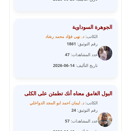
مدونة سارة ابراهيم
عاملة
مدونة سارة القصبي
الجوهرة السوداوية
عاملة
الكاتب:
د. نهى فؤاد محمد رشاد
رقم التوثيق:
1861
مدونة سارة سعيد
عاملة
عدد المشاهدات:
47
تاريخ التأليف:
14-06-2026
مدونة سالي علاء الدين
عاملة
مدونة سامح رشاد
البول الغامق معناه أنك تطمئن على الكلى
عاملة
الكاتب:
د. ايمان احمد ابو المجد الدواخلي
رقم التوثيق:
24
مدونة سامح طلعت
عاملة
عدد المشاهدات:
57