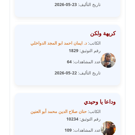
تاريخ التأليف:
23-05-2026
عاملة
مدونة سهى الضاوي
عاملة
كريهة ولكن
الكاتب:
د. ايمان احمد ابو المجد الدواخلي
مدونة سهير عسكر
عاملة
رقم التوثيق:
1829
عدد المشاهدات:
64
مدونة سوزان بهنسي
عاملة
تاريخ التأليف:
22-05-2026
مدونة سوميه الالفي
عاملة
وداعا يا وحيدي
مدونة شادي الربابعة
الكاتب:
حنان صلاح الدين محمد أبو العنين
عاملة
رقم التوثيق:
10234
عدد المشاهدات:
109
مدونة شرف الدين محمد