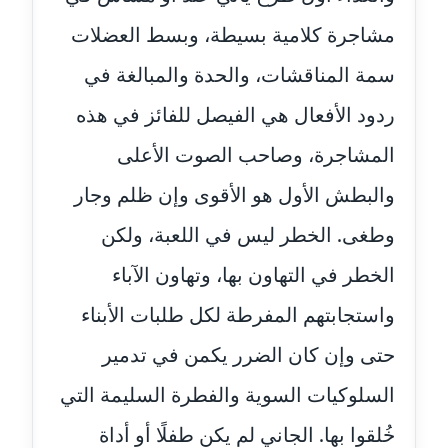
موقوف
مشاجرة كلامية بسيطة، وبسط العضلات
مدونة أميرة اسماعيل
سمة المناقشات، والحدة والمبالغة في
عاملة
ردود الأفعال هي الفيصل للفائز في هذه
مدونة أميرة رفعت
المشاجرة، وصاحب الصوت الأعلى
عاملة
والبطش الأول هو الأقوى وإن ظلم وجار
مدونة أميرة محمود
عاملة
وطغى. الخطر ليس في اللعبة، ولكن
الخطر في التهاون بها، وتهاون الآباء
مدونة انجي مطاوع
عاملة
واستجابتهم المفرطة لكل طلبات الأبناء
حتى وإن كان الضرر يكمن في تدمير
مدونة آيات القاضي
عاملة
السلوكيات السوية والفطرة السليمة التي
مدونة ايمان الدواخلي
خُلقوا بها. الجاني لم يكن طفلًا أو أداة