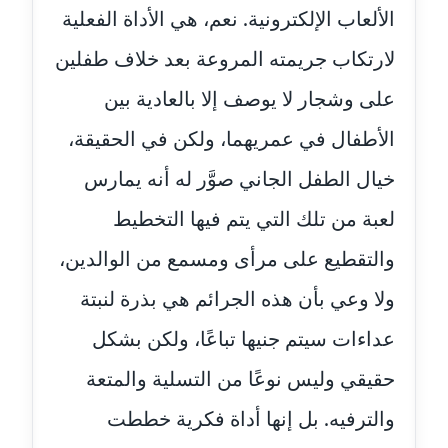
الألعاب الإلكترونية. نعم، هي الأداة الفعلية
عاملة
لارتكاب جريمته المروعة بعد خلاف طفلين
مدونة أسماء نور الدين
عاملة
على وشجار لا يوصف إلا بالعادية بين
الأطفال في عمريهما، ولكن في الحقيقة،
مدونة اسماعيل ابو زيد
عاملة
خيال الطفل الجاني صوَّر له أنه يمارس
لعبة من تلك التي يتم فيها التخطيط
مدونة اسماعيل محسن
عاملة
والتقطيع على مرأى ومسمع من الوالدين،
مدونة اسيمة اسامه
ولا وعي بأن هذه الجرائم هي بذرة لنبتة
عاملة
عداءات سيتم جنيها تباعًا، ولكن بشكل
مدونة أشرف القط
حقيقي وليس نوعًا من التسلية والمتعة
عاملة
والترفيه. بل إنها أداة فكرية خططت
مدونة اشرف الكرم