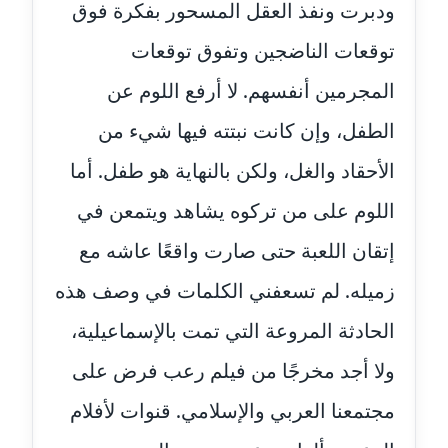
ودبرت ونفذ العقل المسحور بفكرة فوق
عاملة
توقعات الناضجين وتفوق توقعات
مدونة اشرف النجار
المجرمين أنفسهم. لا أرفع اللوم عن
عاملة
الطفل، وإن كانت نبتته فيها شيء من
مدونة السيده فوزي
عاملة
الأحقاد والغل، ولكن بالنهاية هو طفل. أما
اللوم على من تركوه يشاهد ويتمعن في
مدونة آمال صالح
عاملة
إتقان اللعبة حتى صارت واقعًا عاشه مع
مدونة أماني بالحاج
زميله. لم تسعفني الكلمات في وصف هذه
معلق
الحادثة المروعة التي تمت بالإسماعيلية،
مدونة أماني عبد السلام
ولا أجد مخرجًا من فيلم رعب فرض على
عاملة
مجتمعنا العربي والإسلامي. قنوات لأفلام
مدونة أماني عز الدين