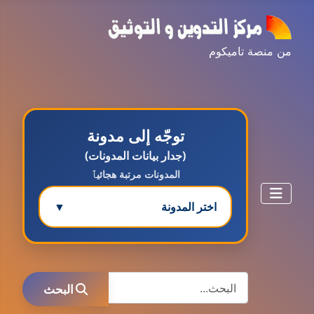
من منصة تاميكوم
توجّه إلى مدونة
(جدار بيانات المدونات)
المدونات مرتبة هجائيٱ
اختر المدونة
▼
مدونة ابتسام محمد
البحث
عاملة
البحث