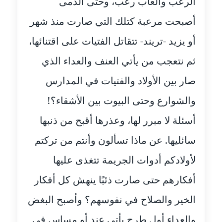
الرعب وألعاب رعب، وحتى الدمى
عاملة
أصبحت مرعبة كتلك التي صارت منذ شهر
مدونة أمل الجزائرية
أو يزيد -تريند- تتقاتل الفتيات على اقتنائها،
متوفي
ثم نتعجب من يأتي العنف والعداء الذي
مدونة أمل الخولي
عاملة
صار بين الأولاد والفتيات في المدارس
والشوارع وحتى البيوت بين الأشقاء؟!
مدونة أمل درويش
عاملة
أسئلة لا مبرر لها، وعذرها أقبح من ذنبها
سائليها. عن ماذا تسألون وأنتم من تركتم
مدونة أمل زيادة
عاملة
لأولادكم أدوات الجريمة تتغذى عليها
مدونة امل محمود
أفكارهم حتى صارت ذئبًا ينهش كل أفكار
عاملة
الخير والصلاح في نفوسهم؟ وأصبح البغض
مدونة أمل منشاوي
والعداء أول طرح يأتي عند أو مساس في