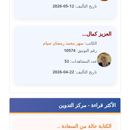
عاملة
تاريخ التأليف:
12-05-2026
مدونة شريف ابراهيم
عاملة
العزيز كمال…
مدونة شيماء الجمل
الكاتب:
سهر محمد رمضان صيام
عاملة
رقم التوثيق:
10574
عدد المشاهدات:
52
مدونة شيماء حسني
عاملة
تاريخ التأليف:
22-04-2026
مدونة شيماء عبد المقصود
عاملة
الأكثر قراءة - مركز التدوين
مدونة شيماء عصام
عاملة
الكتابة حالة من السعادة ..
مدونة شيماء عمارة