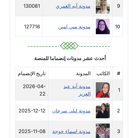
9
مدونة آيه الغمري
130081
مدونة دعاء الشاهد
عاملة
10
مدونة مني امين
127716
مدونة دينا عاصم
عاملة
مدونة دينا منير
أحدث عشر مدونات إنضماما للمنصة
عاملة
#
الكاتب
المدونة
تاريخ الإنضمام
مدونة راقية الدويك
عاملة
مدونة آية عبد
2026-04-
1
العزيز
22
مدونة رانيا ثروت
عاملة
2
مدونة ليلى سرحان
2025-12-12
مدونة رجاء دياب
عاملة
3
مدونة اسماء خوجة
2025-11-08