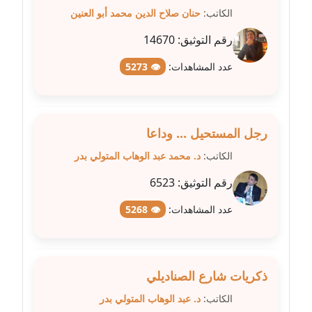
عاملة
الكاتب:
حنان صلاح الدين محمد أبو العنين
رقم التوثيق:
14670
مدونة شيماء مكى
عاملة
عدد المشاهدات:
👁 5273
مدونة صفا غنيم
عاملة
رجل المستحيل ... وداعا
مدونة صفاء فوزي
الكاتب:
د. محمد عبد الوهاب المتولي بدر
عاملة
رقم التوثيق:
6523
مدونة صفية الجيار
عدد المشاهدات:
👁 5268
عاملة
مدونة طارق المسيري
عاملة
ذكريات شارع الصناديلي
الكاتب:
د. عبد الوهاب المتولي بدر
مدونة طلبة رضوان