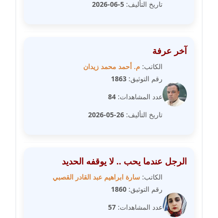
مدونة سلوي جلال
تاريخ التأليف:
5-06-2026
عاملة
مدونة سلوى محمود
عاملة
آخر عرفة
الكاتب:
م. أحمد محمد زيدان
مدونة سماح حامد
رقم التوثيق:
1863
عاملة
عدد المشاهدات:
84
مدونة سمر ابراهيم
تاريخ التأليف:
26-05-2026
عاملة
مدونة سمير حماد
عاملة
الرجل عندما يحب .. لا يوقفه الحديد
الكاتب:
سارة ابراهيم عبد القادر القصبي
مدونة سهام كمال
رقم التوثيق:
1860
عاملة
عدد المشاهدات:
57
مدونة سهر صيام