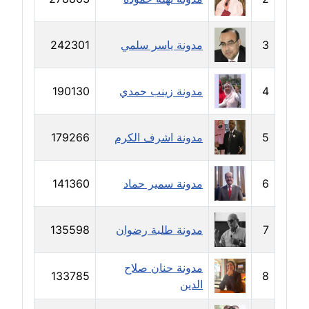
مدونة خولة سعيدان
عاملة
3
مدونة ياسر سلمي
242301
مدونة داليا السعيد
موقوف
4
مدونة زينب حمدي
190130
مدونة داليا فاروق
عاملة
5
مدونة اشرف الكرم
179266
مدونة داليا نور
6
مدونة سمير حماد
141360
عاملة
مدونة دعاء البدري
7
مدونة طلبة رضوان
135598
عاملة
مدونة حنان صلاح
مدونة دعاء الجابي
133785
8
الدين
عاملة