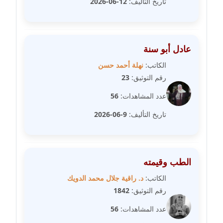
تاريخ التأليف:
12-06-2026
مدونة سامح فرج
عاملة
مدونة سحر أبو العلا
عادل أبو سنة
عاملة
الكاتب:
نهلة أحمد حسن
مدونة سحر حسب الله
رقم التوثيق:
23
عاملة
عدد المشاهدات:
56
مدونة سعاد سيد
تاريخ التأليف:
9-06-2026
عاملة
مدونة سعيد زعلوك
الطب وقيمته
معلق
الكاتب:
د. راقية جلال محمد الدويك
مدونة سلوى بدران
رقم التوثيق:
1842
عاملة
عدد المشاهدات:
56