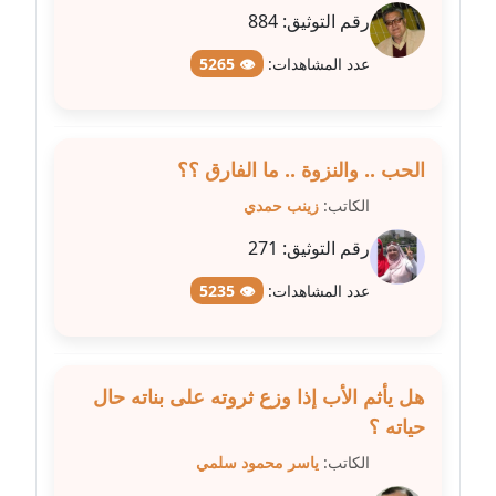
متوفي
رقم التوثيق:
884
مدونة طه ابوزيد
عدد المشاهدات:
👁 5265
عاملة
مدونة طه عبد الوهاب
الحب .. والنزوة .. ما الفارق ؟؟
عاملة
الكاتب:
زينب حمدي
مدونة عاصم عرابي
رقم التوثيق:
271
عاملة
عدد المشاهدات:
👁 5235
مدونة عبد الحميد ابراهيم
عاملة
مدونة عبد الرحمن محمد
هل يأثم الأب إذا وزع ثروته على بناته حال
عاملة
حياته ؟
الكاتب:
ياسر محمود سلمي
مدونة عبد الكريم موسى