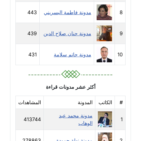
مدونة خالد العامري
8
مدونة فاطمة البسريني
443
معلق
مدونة خالد دومه
9
مدونة حنان صلاح الدين
439
عاملة
10
مدونة حاتم سلامة
431
مدونة خالد صالح
عاملة
مدونة خالد عويس
عاملة
أكثر عشر مدونات قراءة
مدونة خالد منير
#
الكاتب
المدونة
المشاهدات
عاملة
مدونة محمد عبد
413744
1
الوهاب
مدونة خليل السيد
عاملة
2
مدونة نهلة حمودة
278863