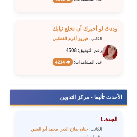
مدونة علا الأزوك
عاملة
وددتُ لو أخبرك أن تخلع ثيابك
مدونة علاء سرحان
الكاتب:
فيروز أكرم القطلبي
عاملة
رقم التوثيق:
4508
مدونة علي الصادق
عدد المشاهدات:
👁 4234
عاملة
مدونة علي الفشني
عاملة
الأحدث تأليفا - مركز التدوين
مدونة عماد مصباح
عاملة
الجدة..!
مدونة عمرو عاطف
الكاتب:
حنان صلاح الدين محمد أبو العنين
عاملة
رقم التوثيق:
—