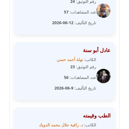
رقم التوثيق:
24
مدونة فيرا زولوتاريفا
عدد المشاهدات:
57
عاملة
تاريخ التأليف:
12-06-2026
مدونة فيروز القطلبي
عاملة
عادل أبو سنة
مدونة كريمان سالم
الكاتب:
نهلة أحمد حسن
عاملة
رقم التوثيق:
23
مدونة كنوز صلاح
عدد المشاهدات:
56
موقوف
تاريخ التأليف:
9-06-2026
مدونة كيندا فائز
عاملة
الطب وقيمته
مدونة ليلى سرحان
عاملة
الكاتب:
د. راقية جلال محمد الدويك