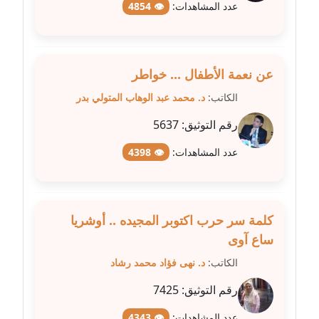
عدد المشاهدات:
👁 4854
مدونة عبير مصطفى
عاملة
عن نعمة الأطفال ... خواطر
مدونة عزة الأمير
الكاتب:
د. محمد عبد الوهاب المتولي بدر
عاملة
رقم التوثيق:
5637
مدونة عزة بركة
عدد المشاهدات:
👁 4398
عاملة
مدونة عطا الله حسب الله
عاملة
كلمة سر حرب اكتوبر المجيده .. أوشريا
ساع آوى
مدونة عفاف حسين
الكاتب:
د. نهى فؤاد محمد رشاد
عاملة
رقم التوثيق:
7425
مدونة علا ابو السعادات
عاملة
عدد المشاهدات:
👁 4343