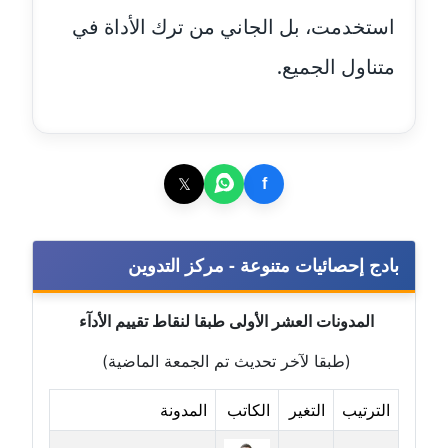
عاملة
استخدمت، بل الجاني من ترك الأداة في
مدونة ايمان النادي
متناول الجميع.
عاملة
مدونة ايمان صلاح
عاملة
𝕏
f
مدونة ايمان عبد الحليم
عاملة
بادج إحصائيات متنوعة - مركز التدوين
مدونة ايمان عماد
عاملة
المدونات العشر الأولى طبقا لنقاط تقييم الأدآء
مدونة ايمان قادري
(طبقا لآخر تحديث تم الجمعة الماضية)
عاملة
الترتيب
التغير
الكاتب
المدونة
مدونة ايمن موسي
عاملة