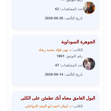
عدد المشاهدات:
62
مدونة غادة زهران
عاملة
تاريخ التأليف:
26-06-2026
مدونة غادة سيد
عاملة
الجوهرة السوداوية
مدونة غازي جابر
الكاتب:
د. نهى فؤاد محمد رشاد
عاملة
رقم التوثيق:
1861
عدد المشاهدات:
47
مدونة فاطمة البسريني
عاملة
تاريخ التأليف:
14-06-2026
مدونة فاطمة الزهراء بناني
موقوف
البول الغامق معناه أنك تطمئن على الكلى
مدونة فاطمة حجازي
الكاتب:
د. ايمان احمد ابو المجد الدواخلي
عاملة