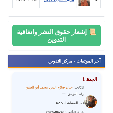
مدونة رفعت عراقي
عاملة
مدونة رهام معلا
عاملة
📜
إشعار حقوق النشر واتفاقية
التدوين
مدونة ريهام الخميسي
عاملة
مدونة زينات مطاوع
آخر الموثقات - مركز التدوين
عاملة
مدونة زينب ابو الفضل
الجدة..!
عاملة
الكاتب:
حنان صلاح الدين محمد أبو العنين
رقم التوثيق:
—
مدونة زينب حمدي
عاملة
عدد المشاهدات:
62
تاريخ التأليف:
26-06-2026