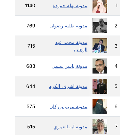
1
مدونة نهلة حمودة
1140
مدونة حلا عادل
عاملة
2
مدونة طلبة رضوان
769
مدونة حنان الهواري
عاملة
مدونة محمد عبد
715
3
الوهاب
مدونة حنان صلاح الدين
عاملة
4
مدونة ياسر سلمي
683
مدونة حنان طنطاوي
عاملة
5
مدونة اشرف الكرم
644
مدونة حنين الفلسطينية
متوفي
6
مدونة مريم توركان
575
مدونة خالد الخطيب
7
مدونة آيه الغمري
515
عاملة