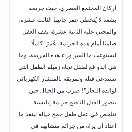
عاملة
أركان المجتمع المصري، حيث جريمة
بشعة لا يُتخطى عمر جانيها الثالث عشرة،
مدونة أحمد مليجي
عاملة
والمجني عليه الثانية عشرة، يقف العقل
صامتًا أمام هذه الجريمة، عُمرًا كاملًا
مدونة اريج الشرفا
عاملة
ليستوعب ما السر وراء هذه الجريمة، وما
مدونة اسراء كمال
هي الدوافع لطفل تجاه زميله الطفل التي
عاملة
تستدعي قتله وتمزيقه بالمنشار الكهربائي
مدونة اسلام أبو علم
لوالده النجار؟! ضرب من الخيال حين
عاملة
يتصور العقل الناضج جريمة إبليسية
مدونة اسماء خوجة
تتلخص في عقل طفل جمح خياله لينفذ ما
عاملة
اعتاد أن يراه من جرائم متشابهة في
مدونة أسماء كاشف