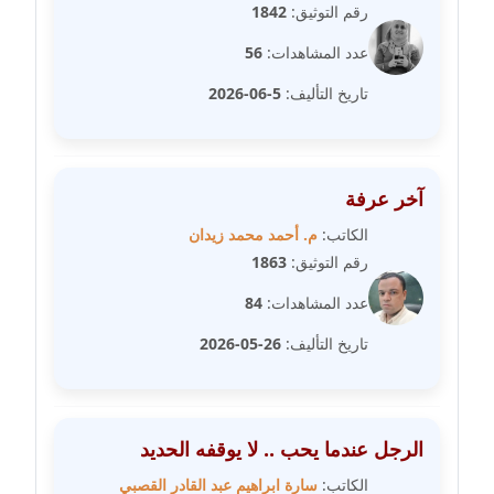
رقم التوثيق:
1842
مدونة مارية محمد
عدد المشاهدات:
56
عاملة
تاريخ التأليف:
5-06-2026
مدونة مبارك عابد
عاملة
آخر عرفة
مدونة محاسن علي
عاملة
الكاتب:
م. أحمد محمد زيدان
رقم التوثيق:
1863
مدونة محمد ابو النور
عدد المشاهدات:
84
عاملة
تاريخ التأليف:
26-05-2026
مدونة محمد التجاني
عاملة
مدونة محمد الشافعي
الرجل عندما يحب .. لا يوقفه الحديد
عاملة
الكاتب:
سارة ابراهيم عبد القادر القصبي