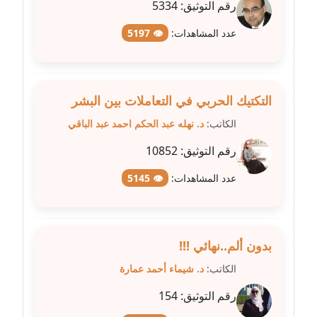
عاملة
رقم التوثيق:
5334
عدد المشاهدات:
👁 5197
مدونة عبد الوهاب بدر
عاملة
مدونة عبير بسيوني
التكتيك الحربي في التعاملات بين البشر
عاملة
الكاتب:
د. نهله عبد الحكم احمد عبد الباقي
مدونة عبير سعد
رقم التوثيق:
10852
عاملة
عدد المشاهدات:
👁 5145
مدونة عبير عبد الرحيم (ماعت)
عاملة
بدون ألم..نهائي !!!
مدونة عبير عزاوي
عاملة
الكاتب:
د. شيماء أحمد عمارة
رقم التوثيق:
154
مدونة عبير محمد
عاملة