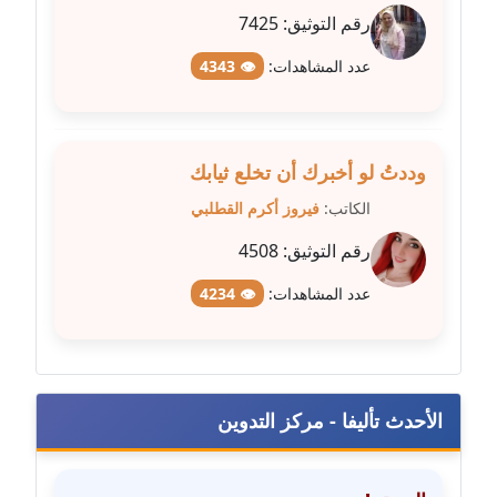
رقم التوثيق:
7425
مدونة عبد الكريم موسى
عاملة
عدد المشاهدات:
👁 4343
مدونة عبد الوهاب بدر
عاملة
وددتُ لو أخبرك أن تخلع ثيابك
مدونة عبير بسيوني
الكاتب:
فيروز أكرم القطلبي
عاملة
رقم التوثيق:
4508
مدونة عبير سعد
عدد المشاهدات:
👁 4234
عاملة
مدونة عبير عبد الرحيم (ماعت)
عاملة
الأحدث تأليفا - مركز التدوين
مدونة عبير عزاوي
عاملة