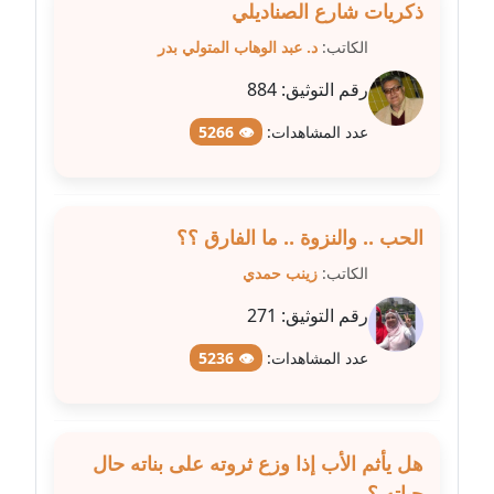
ذكريات شارع الصناديلي
مدونة شرف الدين محمد
الكاتب:
د. عبد الوهاب المتولي بدر
عاملة
رقم التوثيق:
884
مدونة شريف ابراهيم
عدد المشاهدات:
👁 5266
عاملة
مدونة شيماء الجمل
عاملة
الحب .. والنزوة .. ما الفارق ؟؟
الكاتب:
زينب حمدي
مدونة شيماء حسني
عاملة
رقم التوثيق:
271
عدد المشاهدات:
👁 5236
مدونة شيماء عبد المقصود
عاملة
مدونة شيماء عصام
هل يأثم الأب إذا وزع ثروته على بناته حال
عاملة
حياته ؟