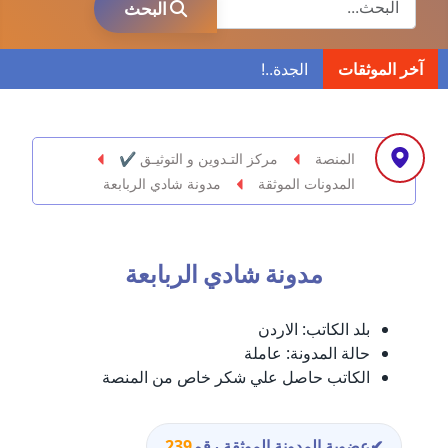
البحث
مدونة ابراهيم البراعم
آخر الموثقات
عاملة
مدونة احلام السيد
عاملة
المنصة
مركز التـدوين و التوثيـق ✔
المدونات الموثقة
مدونة شادي الربابعة
مدونة احمد ابراهيم
عاملة
مدونة شادي الربابعة
مدونة أحمد أبو الدهب
عاملة
بلد الكاتب:
الاردن
مدونة احمد البحيري
حالة المدونة:
عاملة
عاملة
الكاتب حاصل علي شكر خاص من المنصة
مدونة أحمد الجمال
عاملة
✔
عضوية المدونة الموثقة رقم
239