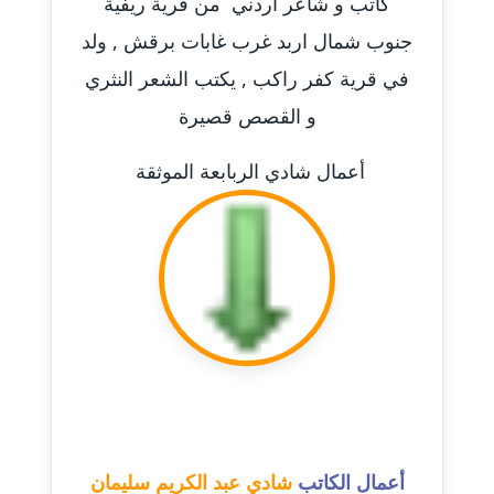
كاتب و شاعر اردني من قرية ريفية
جنوب شمال اربد غرب غابات برقش , ولد
مدونة احمد كريدي
عاملة
في قرية كفر راكب , يكتب الشعر النثري
و القصص قصيرة
مدونة أحمد مليجي
عاملة
أعمال شادي الربابعة الموثقة
مدونة اريج الشرفا
عاملة
مدونة اسراء كمال
عاملة
مدونة اسلام أبو علم
عاملة
مدونة اسماء خوجة
أعمال الكاتب
شادي عبد الكريم سليمان
عاملة