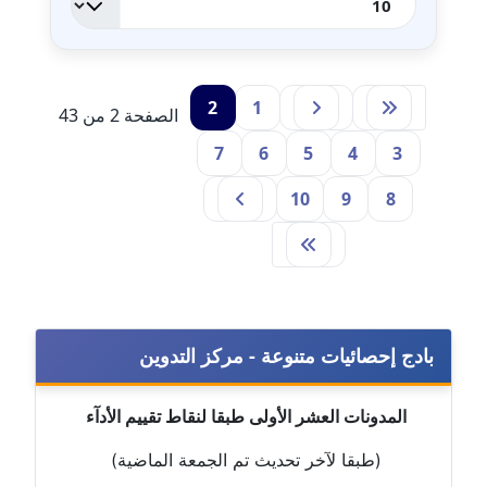
مدونة أماني عز الدين
عاملة
2
1
مدونة أمل الجزائرية
الصفحة 2 من 43
متوفي
7
6
5
4
3
مدونة أمل الخولي
10
9
8
عاملة
مدونة أمل درويش
عاملة
بادج إحصائيات متنوعة - مركز التدوين
مدونة أمل زيادة
عاملة
المدونات العشر الأولى طبقا لنقاط تقييم الأدآء
مدونة امل محمود
(طبقا لآخر تحديث تم الجمعة الماضية)
عاملة