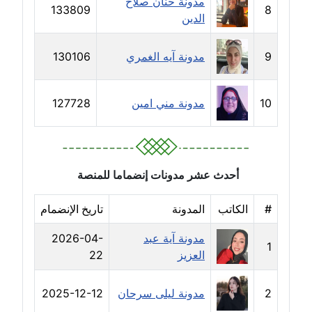
مدونة حنان صلاح
133809
8
عاملة
الدين
مدونة خالد العامري
9
مدونة آيه الغمري
130106
معلق
مدونة خالد دومه
10
مدونة مني امين
127728
عاملة
مدونة خالد صالح
عاملة
أحدث عشر مدونات إنضماما للمنصة
مدونة خالد عويس
#
الكاتب
المدونة
تاريخ الإنضمام
عاملة
مدونة آية عبد
2026-04-
1
العزيز
22
مدونة خالد منير
عاملة
2
مدونة ليلى سرحان
2025-12-12
مدونة خليل السيد