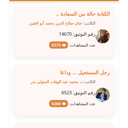
مدونة سهر صيام
الكتابة حالة من السعادة ..
عاملة
الكاتب:
حنان صلاح الدين محمد أبو العنين
مدونة سهى الضاوي
رقم التوثيق:
14670
عاملة
عدد المشاهدات:
👁 5273
مدونة سهير عسكر
عاملة
رجل المستحيل ... وداعا
مدونة سوزان بهنسي
عاملة
الكاتب:
د. محمد عبد الوهاب المتولي بدر
رقم التوثيق:
6523
مدونة سوميه الالفي
عاملة
عدد المشاهدات:
👁 5268
مدونة شادي الربابعة
عاملة