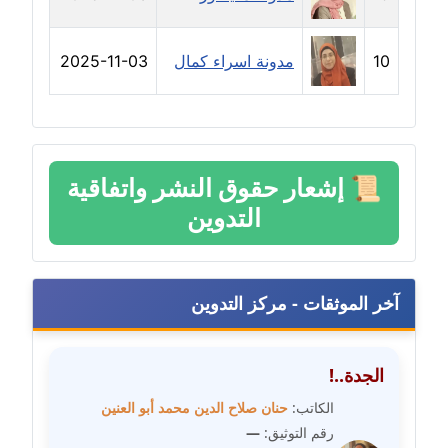
عاملة
10
مدونة اسراء كمال
2025-11-03
مدونة دعاء الشاهد
عاملة
مدونة دينا عاصم
عاملة
📜
إشعار حقوق النشر واتفاقية
مدونة دينا منير
التدوين
عاملة
مدونة راقية الدويك
آخر الموثقات - مركز التدوين
عاملة
مدونة رانيا ثروت
الجدة..!
عاملة
الكاتب:
حنان صلاح الدين محمد أبو العنين
رقم التوثيق:
—
مدونة رجاء دياب