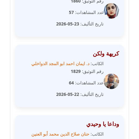
رقم التوثيق:
1860
عدد المشاهدات:
57
مدونة سامح فرج
عاملة
تاريخ التأليف:
23-05-2026
مدونة سحر أبو العلا
عاملة
كريهة ولكن
مدونة سحر حسب الله
الكاتب:
د. ايمان احمد ابو المجد الدواخلي
عاملة
رقم التوثيق:
1829
عدد المشاهدات:
64
مدونة سعاد سيد
عاملة
تاريخ التأليف:
22-05-2026
مدونة سعيد زعلوك
معلق
وداعا يا وحيدي
مدونة سلوى بدران
الكاتب:
حنان صلاح الدين محمد أبو العنين
عاملة