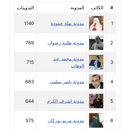
مدونة جلال الخطيب
#
الكاتب
المدونة
التدوينات
عاملة
1
مدونة نهلة حمودة
1140
مدونة جهاد عبد الحميد
عاملة
2
مدونة طلبة رضوان
769
مدونة جهاد غازي
عاملة
مدونة محمد عبد
715
3
الوهاب
مدونة جواد الحربي
عاملة
4
مدونة ياسر سلمي
683
مدونة جيهان عفيفي
عاملة
5
مدونة اشرف الكرم
644
مدونة جيهان عوض
عاملة
6
مدونة مريم توركان
575