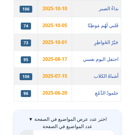
نداءُ الصبر
2025-10-10
106
مدونة اشرف الكرم
عاملة
قَلبي لَهُم مَوطِنًا
2025-10-05
74
مدونة اشرف النجار
عاملة
جَبْرُ الخَواطِرِ
2025-10-01
73
مدونة السيده فوزي
احتفل اليوم نفسي
2025-08-17
95
عاملة
أشباهُ الكلاب
2025-07-15
106
مدونة آمال صالح
عاملة
جلمودُ الدَّمْعِ
2025-06-20
96
مدونة أماني بالحاج
جدول ال
معلق
اختر عدد عرض المواضيع في الصفحة
▼
مدونة أماني عبد السلام
عدد المواضيع في الصفحة
عاملة