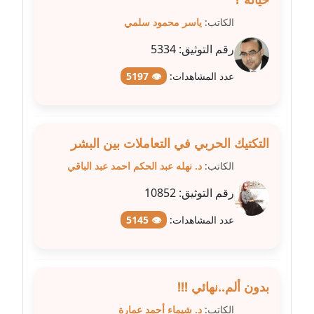
مدونة شيماء عمارة
الكاتب:
ياسر محمود سلمي
عاملة
رقم التوثيق:
5334
مدونة شيماء مكى
عدد المشاهدات:
👁 5197
عاملة
مدونة صفا غنيم
التكتيك الحربي في التعاملات بين البشر
عاملة
الكاتب:
د. نهله عبد الحكم احمد عبد الباقي
مدونة صفاء فوزي
رقم التوثيق:
10852
عاملة
عدد المشاهدات:
👁 5145
مدونة صفية الجيار
عاملة
مدونة طارق المسيري
بدون ألم..نهائي !!!
عاملة
الكاتب:
د. شيماء أحمد عمارة