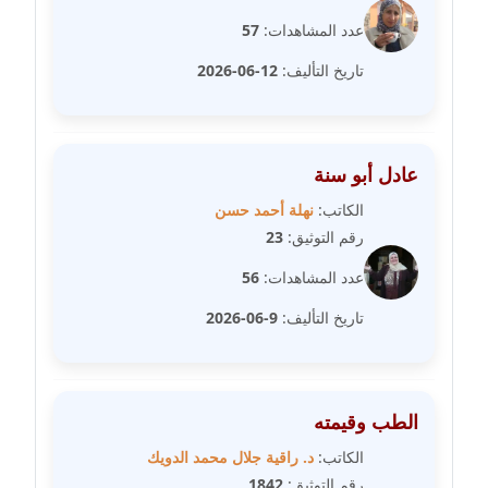
عاملة
عدد المشاهدات:
57
مدونة رفعت عراقي
تاريخ التأليف:
12-06-2026
عاملة
مدونة رهام معلا
عاملة
عادل أبو سنة
الكاتب:
نهلة أحمد حسن
مدونة ريهام الخميسي
رقم التوثيق:
23
عاملة
عدد المشاهدات:
56
مدونة زينات مطاوع
تاريخ التأليف:
9-06-2026
عاملة
مدونة زينب ابو الفضل
عاملة
الطب وقيمته
الكاتب:
د. راقية جلال محمد الدويك
مدونة زينب حمدي
رقم التوثيق:
1842