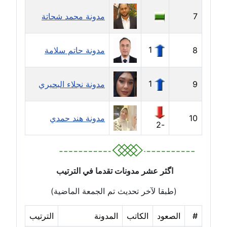
مدونة ايمان الدواخلي
7
مدونة محمد شحاتة
عاملة
مدونة ايمان النادي
1
8
مدونة حاتم سلامة
عاملة
1
9
مدونة نجلاء البحيري
مدونة ايمان صلاح
عاملة
10
مدونة هند حمدي
مدونة ايمان عبد الحليم
-2
عاملة
مدونة ايمان عماد
اگثر عشر مدونات تقدما في الترتيب
عاملة
(طبقا لآخر تحديث تم الجمعة الماضية)
مدونة ايمان قادري
عاملة
#
الصعود
الكاتب
المدونة
الترتيب