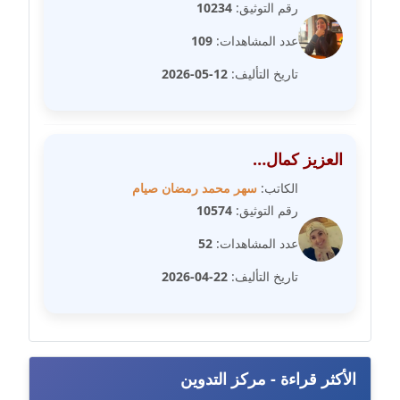
رقم التوثيق:
10234
مدونة سلوي جلال
عدد المشاهدات:
109
عاملة
تاريخ التأليف:
12-05-2026
مدونة سلوى محمود
عاملة
العزيز كمال…
مدونة سماح حامد
الكاتب:
سهر محمد رمضان صيام
عاملة
رقم التوثيق:
10574
مدونة سمر ابراهيم
عدد المشاهدات:
52
عاملة
تاريخ التأليف:
22-04-2026
مدونة سمير حماد
عاملة
مدونة سهام كمال
الأكثر قراءة - مركز التدوين
عاملة