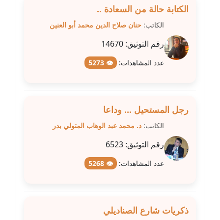
عاملة
الكتابة حالة من السعادة ..
الكاتب:
حنان صلاح الدين محمد أبو العنين
مدونة شيماء مكى
عاملة
رقم التوثيق:
14670
عدد المشاهدات:
👁 5273
مدونة صفا غنيم
عاملة
مدونة صفاء فوزي
رجل المستحيل ... وداعا
عاملة
الكاتب:
د. محمد عبد الوهاب المتولي بدر
مدونة صفية الجيار
رقم التوثيق:
6523
عاملة
عدد المشاهدات:
👁 5268
مدونة طارق المسيري
عاملة
ذكريات شارع الصناديلي
مدونة طلبة رضوان