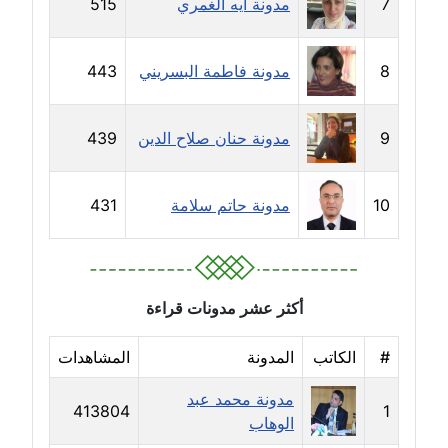
7
مدونة آيه الغمري
515
مدونة خالد العامري
معلق
8
مدونة فاطمة البسريني
443
مدونة خالد دومه
عاملة
9
مدونة حنان صلاح الدين
439
مدونة خالد صالح
عاملة
10
مدونة حاتم سلامة
431
مدونة خالد عويس
عاملة
أكثر عشر مدونات قراءة
مدونة خالد منير
عاملة
#
الكاتب
المدونة
المشاهدات
مدونة خليل السيد
مدونة محمد عبد
413804
1
عاملة
الوهاب