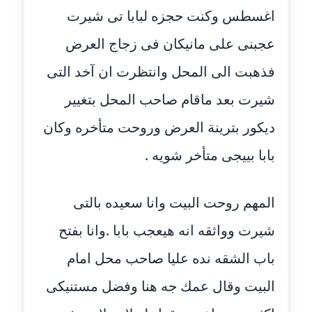
عاملة
اغسطس وكنت حجزه لبابا تى شيرت
عجبنى على مانيكان فى زجاج العرض
مدونة اشرف النجار
عاملة
فذهبت الى المحل وانتظرت ان آخد التى
مدونة السيده فوزي
شيرت بعد ماقام صاحب المحل بتغيير
عاملة
ديكور بترينة العرض وروحت متأخره وكان
مدونة آمال صالح
بابا بييجى متأخر شويه .
عاملة
مدونة أماني بالحاج
المهم روحت البيت وانا سعيده بالتى
معلق
شيرت وواثقه انه هيعجب بابا .وانا بفتح
مدونة أماني عبد السلام
باب الشقه نده عليا صاحب محل امام
عاملة
البيت وقال عمك جه هنا وفضل مستنيكى
مدونة أماني عز الدين