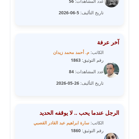
مدونة سلوي جلال
عدد المشاهدات:
56
عاملة
تاريخ التأليف:
5-06-2026
مدونة سلوى محمود
عاملة
آخر عرفة
مدونة سماح حامد
الكاتب:
م. أحمد محمد زيدان
عاملة
رقم التوثيق:
1863
مدونة سمر ابراهيم
عدد المشاهدات:
84
عاملة
تاريخ التأليف:
26-05-2026
مدونة سمير حماد
عاملة
الرجل عندما يحب .. لا يوقفه الحديد
مدونة سهام كمال
عاملة
الكاتب:
سارة ابراهيم عبد القادر القصبي
رقم التوثيق:
1860
مدونة سهر صيام