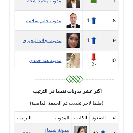
7
مدونة محمد شحاتة
مدونة بيان هدية
1
عاملة
8
مدونة حاتم سلامة
مدونة تامر زيدان
1
9
مدونة نجلاء البحيري
عاملة
مدونة تسنيم فضالي
10
مدونة هند حمدي
عاملة
-2
مدونة ثائر دالي
عاملة
اگثر عشر مدونات تقدما في الترتيب
مدونة جاد كريم
(طبقا لآخر تحديث تم الجمعة الماضية)
عاملة
#
الصعود
الكاتب
المدونة
الترتيب
مدونة جلال الخطيب
عاملة
مدونة شيماء