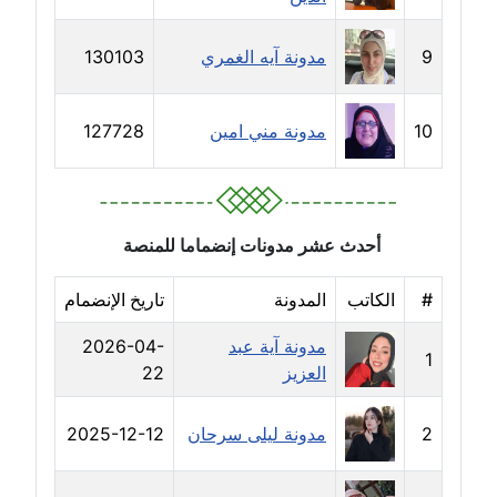
مدونة دعاء الشاهد
عاملة
9
مدونة آيه الغمري
130103
مدونة دينا عاصم
عاملة
10
مدونة مني امين
127728
مدونة دينا منير
عاملة
أحدث عشر مدونات إنضماما للمنصة
مدونة راقية الدويك
عاملة
#
الكاتب
المدونة
تاريخ الإنضمام
مدونة آية عبد
2026-04-
مدونة رانيا ثروت
1
العزيز
22
عاملة
مدونة رجاء دياب
2
مدونة ليلى سرحان
2025-12-12
عاملة