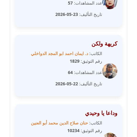
عدد المشاهدات:
57
عاملة
تاريخ التأليف:
23-05-2026
مدونة سهى الضاوي
عاملة
كريهة ولكن
مدونة سهير عسكر
عاملة
الكاتب:
د. ايمان احمد ابو المجد الدواخلي
رقم التوثيق:
1829
مدونة سوزان بهنسي
عدد المشاهدات:
64
عاملة
تاريخ التأليف:
22-05-2026
مدونة سوميه الالفي
عاملة
مدونة شادي الربابعة
وداعا يا وحيدي
عاملة
الكاتب:
حنان صلاح الدين محمد أبو العنين
رقم التوثيق:
10234
مدونة شرف الدين محمد