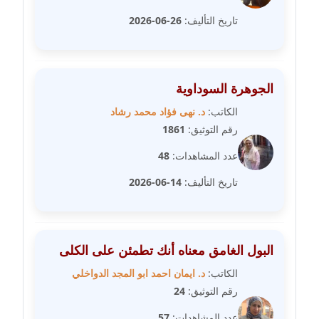
مدونة سارة ابراهيم
تاريخ التأليف:
26-06-2026
عاملة
مدونة سارة القصبي
عاملة
الجوهرة السوداوية
مدونة سارة سعيد
الكاتب:
د. نهى فؤاد محمد رشاد
عاملة
رقم التوثيق:
1861
عدد المشاهدات:
48
مدونة سالي علاء الدين
عاملة
تاريخ التأليف:
14-06-2026
مدونة سامح رشاد
عاملة
البول الغامق معناه أنك تطمئن على الكلى
مدونة سامح طلعت
الكاتب:
د. ايمان احمد ابو المجد الدواخلي
عاملة
رقم التوثيق:
24
عدد المشاهدات:
57