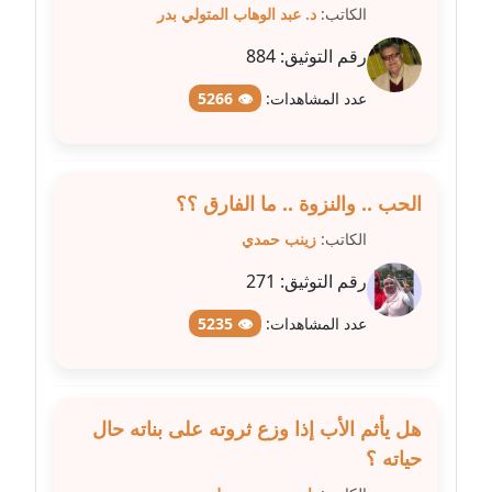
متوفي
الكاتب:
د. عبد الوهاب المتولي بدر
رقم التوثيق:
884
مدونة طه ابوزيد
عاملة
عدد المشاهدات:
👁 5266
مدونة طه عبد الوهاب
عاملة
الحب .. والنزوة .. ما الفارق ؟؟
مدونة عاصم عرابي
الكاتب:
زينب حمدي
عاملة
رقم التوثيق:
271
مدونة عبد الحميد ابراهيم
عدد المشاهدات:
👁 5235
عاملة
مدونة عبد الرحمن محمد
عاملة
هل يأثم الأب إذا وزع ثروته على بناته حال
حياته ؟
مدونة عبد الكريم موسى