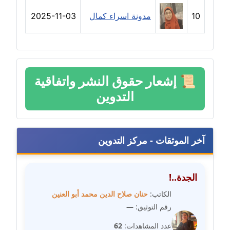
مدونة رفعت عراقي
10
مدونة اسراء كمال
2025-11-03
عاملة
مدونة رهام معلا
عاملة
📜
إشعار حقوق النشر واتفاقية
مدونة ريهام الخميسي
التدوين
عاملة
مدونة زينات مطاوع
عاملة
آخر الموثقات - مركز التدوين
مدونة زينب ابو الفضل
عاملة
الجدة..!
الكاتب:
حنان صلاح الدين محمد أبو العنين
مدونة زينب حمدي
رقم التوثيق:
—
عاملة
عدد المشاهدات:
62