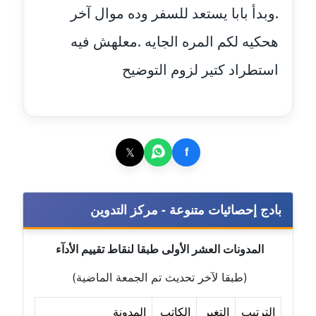
عاملة
.وبدأ بابا يستعد للسفر وده موال آخر
مدونة ايمان النادي
هحكيه لكم المره الجايه .معلهش فيه
عاملة
استطراد كتير لزوم التوضيح
مدونة ايمان صلاح
عاملة
مدونة ايمان عبد الحليم
𝕏
f
عاملة
مدونة ايمان عماد
بادج إحصائيات متنوعة - مركز التدوين
عاملة
مدونة ايمان قادري
المدونات العشر الأولى طبقا لنقاط تقييم الأدآء
عاملة
(طبقا لآخر تحديث تم الجمعة الماضية)
مدونة ايمن موسي
الترتيب
التغير
الكاتب
المدونة
عاملة