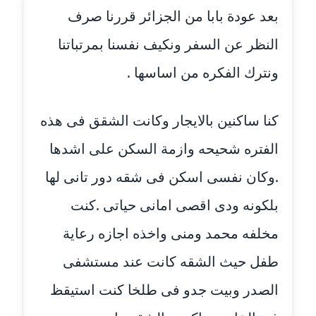
بعد عودة بابا من الجزائر قررنا صرف
عاملة
النظر عن السفر ونكيف نفسنا بمرتباتنا
مدونة أحمد مليجي
عاملة
ونترك الفكره من اساسها .
مدونة اريج الشرفا
كنا ساكنين بالايجار وكانت الشقق فى هذه
عاملة
الفتره شحيحه وازمة السكن على اشدها
مدونة اسراء كمال
عاملة
.وكان نفسى اسكن فى شقه دور تانى لها
بلكونه ودى اقصى امانى حياتى .كنت
مدونة اسلام أبو علم
عاملة
مخلفه محمد ومنى واخذه اجازه رعاية
طفل حيث الشقه كانت عند مستشفى
مدونة اسماء خوجة
عاملة
الصدر وبيت جدو فى طلخا كنت استيقظ
مدونة أسماء كاشف