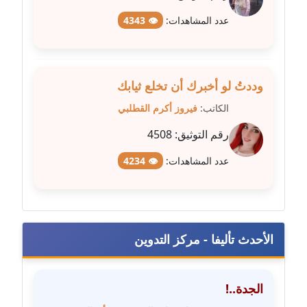
عدد المشاهدات:
👁 4343
مدونة علا الأزوك
عاملة
مدونة علاء سرحان
وددتُ لو أخبرك أن تخلع ثيابك
عاملة
الكاتب:
فيروز أكرم القطلبي
مدونة علي الصادق
رقم التوثيق:
4508
عاملة
عدد المشاهدات:
👁 4234
مدونة علي الفشني
عاملة
مدونة عماد مصباح
الأحدث تأليفا - مركز التدوين
عاملة
مدونة عمرو عاطف
الجدة..!
عاملة