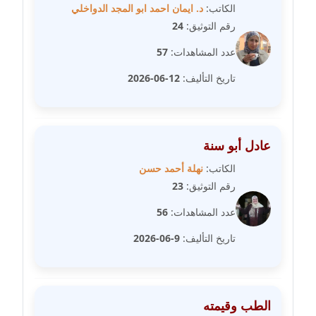
الكاتب:
د. ايمان احمد ابو المجد الدواخلي
رقم التوثيق:
24
مدونة فيرا زولوتاريفا
عاملة
عدد المشاهدات:
57
تاريخ التأليف:
12-06-2026
مدونة فيروز القطلبي
عاملة
مدونة كريمان سالم
عادل أبو سنة
عاملة
الكاتب:
نهلة أحمد حسن
مدونة كنوز صلاح
رقم التوثيق:
23
موقوف
عدد المشاهدات:
56
مدونة كيندا فائز
تاريخ التأليف:
9-06-2026
عاملة
مدونة ليلى سرحان
الطب وقيمته
عاملة