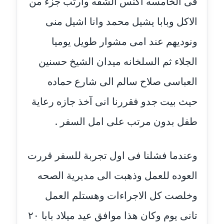
فى الخامسه اكنس الشقه وارتب جزء من
عاملة
الاكل وبابا يشيل محمد وانا اشيل منى
مدونة أسماء نور الدين
ونوديهم عند امى مشوار طويل يوميا
عاملة
الجلاء ثم السلخانه ميدان الشيخ حسنين
مدونة اسماعيل ابو زيد
العباسى صلاح سالم الى شارع حماده
عاملة
حيث بيت جدو فقررنا انى آخذ جازه رعاية
مدونة اسماعيل محسن
طفل بدون مرتب على امل السفر .
عاملة
مدونة اسيمة اسامه
وعندما فشلنا فى اول تجربة للسفر قررت
عاملة
العوده للعمل وذهبت الى مديرية الصحه
مدونة أشرف القط
وخلصت كل الاجراءات وهستلم العمل
عاملة
تانى يوم وكان هذا موافق عيد ميلاد بابا ٢٠
مدونة اشرف الكرم