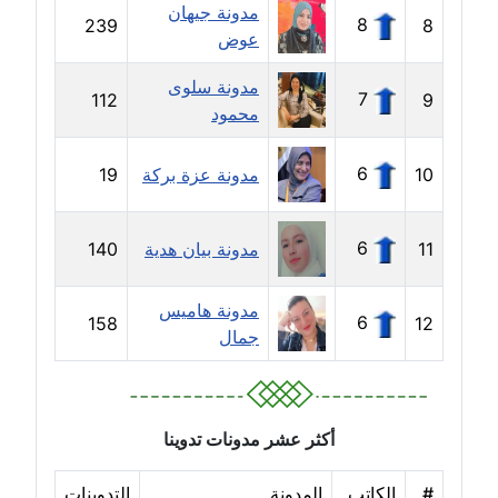
مدونة جيهان
8
239
8
عوض
مدونة حجازي يونس
عاملة
مدونة سلوى
7
112
9
محمود
مدونة حسن رجب
عاملة
6
10
مدونة عزة بركة
19
مدونة حسن غريب
معلق
6
11
مدونة بيان هدية
140
مدونة حسن محي الدين
مدونة هاميس
متوفي
6
158
12
جمال
مدونة حسين العلي
عاملة
أكثر عشر مدونات تدوينا
مدونة حسين درمشاكي
عاملة
#
الكاتب
المدونة
التدوينات