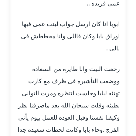
موقوف
عمى فريده ..
مدونة أميرة اسماعيل
ابويا انا كان ارسل جواب لبنت عمى فيها
عاملة
اوراق بابا وكان قاللى وانا محططش فى
مدونة أميرة رفعت
عاملة
بالى .
مدونة أميرة محمود
رجعت البيت وانا طايره من السعاده
عاملة
ووضعت التأشيره فى ظرف مع كارت
مدونة انجي مطاوع
عاملة
تهنئه لبابا وجلست انتظره ومرت الثوانى
بطيئه وقلت سبحان الله بعد ماصرفنا نظر
مدونة آيات القاضي
عاملة
وكيفنا نفسنا وقبل العوده للعمل بيوم يأتى
الفرج .وجاء بابا وكانت لحظات سعيده جدا
مدونة ايمان الدواخلي