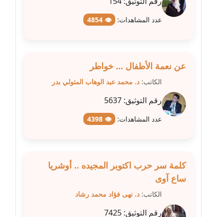
رقم التوثيق:
154
عدد المشاهدات:
👁 4854
مدونة عبير مصطفى
عاملة
مدونة عزة الأمير
عن نعمة الأطفال ... خواطر
عاملة
الكاتب:
د. محمد عبد الوهاب المتولي بدر
مدونة عزة بركة
رقم التوثيق:
5637
عاملة
عدد المشاهدات:
👁 4398
مدونة عطا الله حسب الله
عاملة
كلمة سر حرب اكتوبر المجيده .. أوشريا
مدونة عفاف حسين
ساع آوى
عاملة
الكاتب:
د. نهى فؤاد محمد رشاد
مدونة علا ابو السعادات
رقم التوثيق:
7425
عاملة