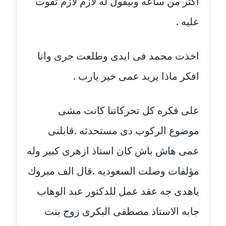
اكثر من ساعه وبيقول له لازم لازم تفوت
عاملة
عليه .
مدونة أمل الجزائرية
متوفي
اخذت محمد فى ايدى وطلعت جرى وانا
مدونة أمل الخولي
افكر ماذا يريد عمى خير يارب .
عاملة
مدونة أمل درويش
على فكره كل تحركاتنا كانت مشى
عاملة
موضوع الركوب دى مستحدثه .قابلنى
مدونة أمل زيادة
عمى هاش باش كان استاذ ازهرى كبير وله
عاملة
مؤلفات وصلت السعوديه .قال الف مبروك
مدونة امل محمود
ياهدى جه عقد عمل للدكتور عبد الوهاب
عاملة
جابه الاستاذ مصطفى البكرى زوج بنت
مدونة أمل منشاوي