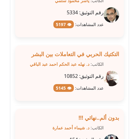
الكاتب:
ياسر محمود سلمي
عاملة
رقم التوثيق:
5334
مدونة عبد الوهاب بدر
عاملة
عدد المشاهدات:
👁 5197
مدونة عبير بسيوني
عاملة
التكتيك الحربي في التعاملات بين البشر
مدونة عبير سعد
الكاتب:
د. نهله عبد الحكم احمد عبد الباقي
عاملة
رقم التوثيق:
10852
مدونة عبير عبد الرحيم (ماعت)
عدد المشاهدات:
👁 5145
عاملة
مدونة عبير عزاوي
عاملة
بدون ألم..نهائي !!!
الكاتب:
د. شيماء أحمد عمارة
مدونة عبير محمد
عاملة