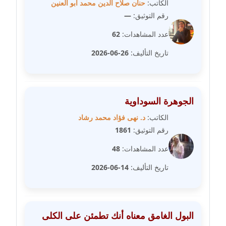
الكاتب:
حنان صلاح الدين محمد أبو العنين
رقم التوثيق:
—
مدونة غادة زهران
عاملة
عدد المشاهدات:
62
تاريخ التأليف:
26-06-2026
مدونة غادة سيد
عاملة
مدونة غازي جابر
الجوهرة السوداوية
عاملة
الكاتب:
د. نهى فؤاد محمد رشاد
رقم التوثيق:
1861
مدونة فاطمة البسريني
عاملة
عدد المشاهدات:
48
تاريخ التأليف:
14-06-2026
مدونة فاطمة الزهراء بناني
موقوف
مدونة فاطمة حجازي
البول الغامق معناه أنك تطمئن على الكلى
عاملة