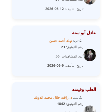
مدونة سامح فرج
عاملة
تاريخ التأليف:
12-06-2026
مدونة سحر أبو العلا
عاملة
عادل أبو سنة
مدونة سحر حسب الله
الكاتب:
نهلة أحمد حسن
عاملة
رقم التوثيق:
23
عدد المشاهدات:
56
مدونة سعاد سيد
عاملة
تاريخ التأليف:
9-06-2026
مدونة سعيد زعلوك
معلق
الطب وقيمته
مدونة سلوى بدران
الكاتب:
د. راقية جلال محمد الدويك
عاملة
رقم التوثيق:
1842