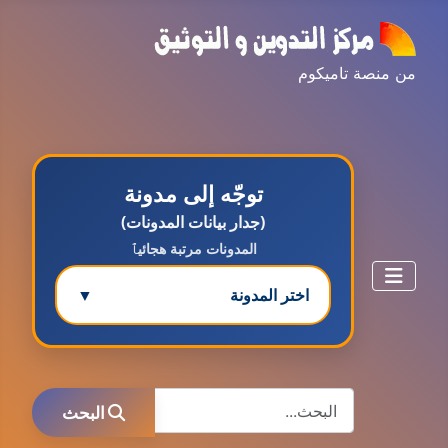
من منصة تاميكوم
توجّه إلى مدونة
(جدار بيانات المدونات)
المدونات مرتبة هجائيٱ
اختر المدونة
▼
مدونة ابتسام محمد
البحث
عاملة
البحث