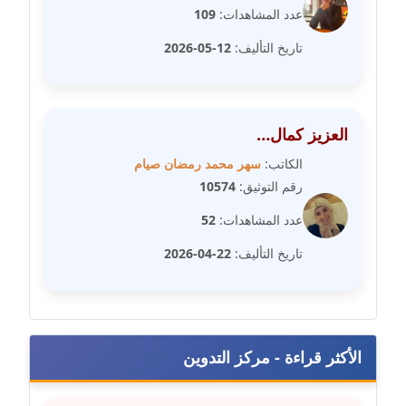
عاملة
عدد المشاهدات:
109
تاريخ التأليف:
12-05-2026
مدونة شريف ابراهيم
عاملة
مدونة شيماء الجمل
العزيز كمال…
عاملة
الكاتب:
سهر محمد رمضان صيام
رقم التوثيق:
10574
مدونة شيماء حسني
عاملة
عدد المشاهدات:
52
تاريخ التأليف:
22-04-2026
مدونة شيماء عبد المقصود
عاملة
مدونة شيماء عصام
عاملة
الأكثر قراءة - مركز التدوين
مدونة شيماء عمارة