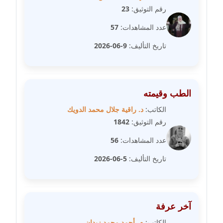
رقم التوثيق:
23
مدونة غادة زهران
عدد المشاهدات:
57
عاملة
تاريخ التأليف:
9-06-2026
مدونة غادة سيد
عاملة
الطب وقيمته
مدونة غازي جابر
عاملة
الكاتب:
د. راقية جلال محمد الدويك
رقم التوثيق:
1842
مدونة فاطمة البسريني
عدد المشاهدات:
56
عاملة
تاريخ التأليف:
5-06-2026
مدونة فاطمة الزهراء بناني
موقوف
مدونة فاطمة حجازي
آخر عرفة
عاملة
الكاتب:
م. أحمد محمد زيدان