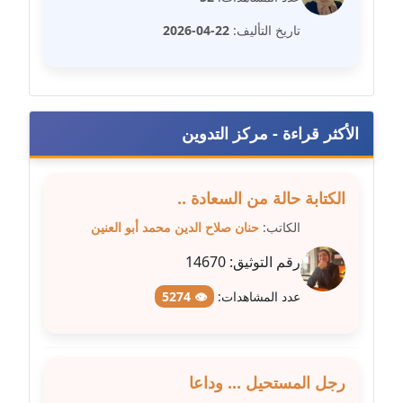
عاملة
تاريخ التأليف:
22-04-2026
مدونة سهى الضاوي
عاملة
مدونة سهير عسكر
الأكثر قراءة - مركز التدوين
عاملة
مدونة سوزان بهنسي
الكتابة حالة من السعادة ..
عاملة
الكاتب:
حنان صلاح الدين محمد أبو العنين
رقم التوثيق:
14670
مدونة سوميه الالفي
عاملة
عدد المشاهدات:
👁 5274
مدونة شادي الربابعة
عاملة
رجل المستحيل ... وداعا
مدونة شرف الدين محمد