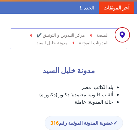
مدونة ابراهيم البراعم
آخر الموثقات
عاملة
مدونة احلام السيد
عاملة
المنصة
مركز التـدوين و التوثيـق ✔
المدونات الموثقة
مدونة خليل السيد
مدونة احمد ابراهيم
عاملة
مدونة خليل السيد
مدونة أحمد أبو الدهب
عاملة
بلد الكاتب:
مصر
مدونة احمد البحيري
ألقاب قانونية معتمدة:
دكتور (دكتوراه)
عاملة
حالة المدونة:
عاملة
مدونة أحمد الجمال
عاملة
✔
عضوية المدونة الموثقة رقم
316