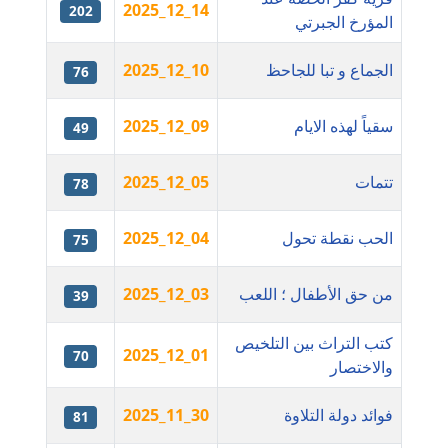
2025_12_14
202
عاملة
المؤرخ الجبرتي
مدونة اشرف النجار
الجماع و تبا للجاحظ
2025_12_10
76
عاملة
سقياً لهذه الايام
2025_12_09
49
مدونة السيده فوزي
عاملة
تتمات
2025_12_05
78
مدونة آمال صالح
عاملة
الحب نقطة تحول
2025_12_04
75
مدونة أماني بالحاج
من حق الأطفال ؛ اللعب
2025_12_03
39
معلق
كتب التراث بين التلخيص
2025_12_01
70
مدونة أماني عبد السلام
والاختصار
عاملة
فوائد دولة التلاوة
2025_11_30
81
مدونة أماني عز الدين