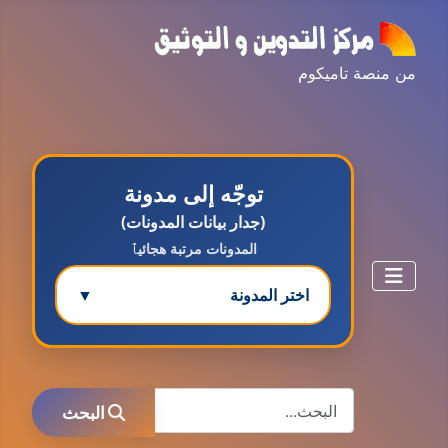
من منصة تاميكوم
توجّه إلى مدونة
(جدار بيانات المدونات)
المدونات مرتبة هجائيٱ
اختر المدونة
▼
مدونة ابتسام محمد
البحث
عاملة
البحث