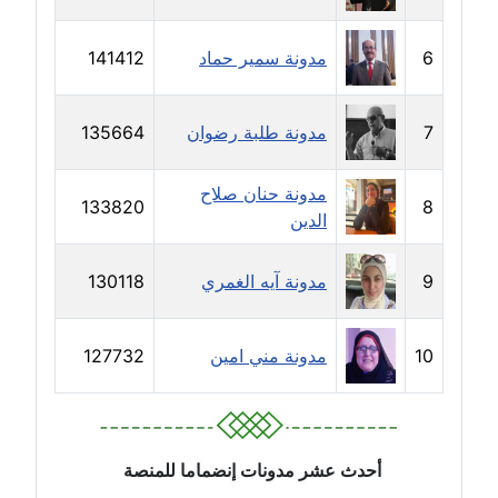
مدونة خالد العامري
معلق
6
مدونة سمير حماد
141412
مدونة خالد دومه
7
مدونة طلبة رضوان
135664
عاملة
مدونة حنان صلاح
مدونة خالد صالح
133820
8
الدين
عاملة
مدونة خالد عويس
9
مدونة آيه الغمري
130118
عاملة
10
مدونة مني امين
127732
مدونة خالد منير
عاملة
مدونة خليل السيد
عاملة
أحدث عشر مدونات إنضماما للمنصة