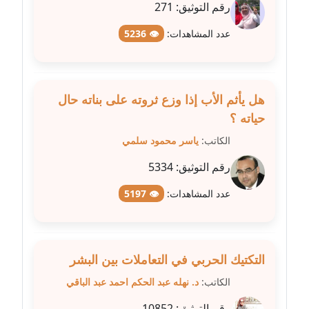
رقم التوثيق:
271
عاملة
عدد المشاهدات:
👁 5236
مدونة شيماء مكى
عاملة
مدونة صفا غنيم
هل يأثم الأب إذا وزع ثروته على بناته حال
عاملة
حياته ؟
الكاتب:
ياسر محمود سلمي
مدونة صفاء فوزي
عاملة
رقم التوثيق:
5334
عدد المشاهدات:
👁 5197
مدونة صفية الجيار
عاملة
مدونة طارق المسيري
التكتيك الحربي في التعاملات بين البشر
عاملة
الكاتب:
د. نهله عبد الحكم احمد عبد الباقي
مدونة طلبة رضوان
رقم التوثيق:
10852