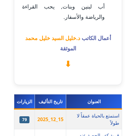
عاملة
أب لبنين وبنات, يحب القراءة
والرياضة والأسفار.
مدونة أسماء نور الدين
عاملة
أعمال الكاتب
د.خليل السيد خليل محمد
مدونة اسماعيل ابو زيد
الموثقة
عاملة
مدونة اسماعيل محسن
عاملة
مدونة اسيمة اسامه
عاملة
العنوان
تاريخ التأليف
الزيارات
مدونة أشرف القط
استمتع بالحياة عمقاً لا
عاملة
2025_12_15
79
طولاً
مدونة اشرف الكرم
قرية كفر الحصة عند