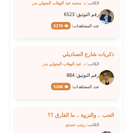
الكاتب:
د. محمد عبد الوهاب المتولي بدر
عاملة
رقم التوثيق:
6523
مدونة شريف ابراهيم
عدد المشاهدات:
👁 5270
عاملة
مدونة شيماء الجمل
عاملة
ذكريات شارع الصناديلي
مدونة شيماء حسني
الكاتب:
د. عبد الوهاب المتولي بدر
عاملة
رقم التوثيق:
884
مدونة شيماء عبد المقصود
عدد المشاهدات:
👁 5266
عاملة
مدونة شيماء عصام
الحب .. والنزوة .. ما الفارق ؟؟
عاملة
الكاتب:
زينب حمدي
مدونة شيماء عمارة