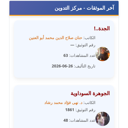
مدونة رحاب منيعم
آخر الموثقات - مركز التدوين
عاملة
مدونة رشا السعدي
الجدة..!
عاملة
الكاتب:
حنان صلاح الدين محمد أبو العنين
رقم التوثيق:
—
مدونة رشا شمس الدين
عاملة
عدد المشاهدات:
63
تاريخ التأليف:
26-06-2026
مدونة رشا كمال
عاملة
مدونة رشا ماهر
الجوهرة السوداوية
عاملة
الكاتب:
د. نهى فؤاد محمد رشاد
رقم التوثيق:
1861
مدونة رشيد سبابو
عاملة
عدد المشاهدات:
48