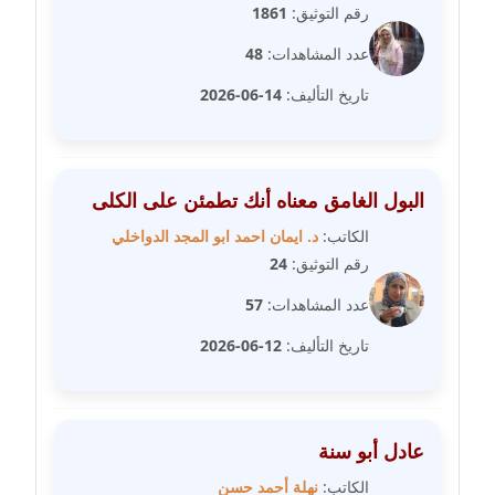
رقم التوثيق:
1861
مدونة علا الأزوك
عدد المشاهدات:
48
عاملة
تاريخ التأليف:
14-06-2026
مدونة علاء سرحان
عاملة
البول الغامق معناه أنك تطمئن على الكلى
مدونة علي الصادق
الكاتب:
د. ايمان احمد ابو المجد الدواخلي
عاملة
رقم التوثيق:
24
مدونة علي الفشني
عدد المشاهدات:
57
عاملة
تاريخ التأليف:
12-06-2026
مدونة عماد مصباح
عاملة
عادل أبو سنة
مدونة عمرو عاطف
عاملة
الكاتب:
نهلة أحمد حسن