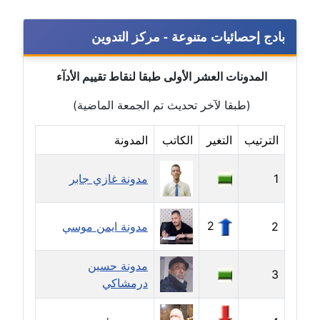
موقوف
بادج إحصائيات متنوعة - مركز التدوين
مدونة أميرة اسماعيل
عاملة
المدونات العشر الأولى طبقا لنقاط تقييم الأدآء
مدونة أميرة رفعت
(طبقا لآخر تحديث تم الجمعة الماضية)
عاملة
الترتيب
التغير
الكاتب
المدونة
مدونة أميرة محمود
عاملة
1
مدونة غازي جابر
مدونة انجي مطاوع
عاملة
2
2
مدونة ايمن موسي
مدونة آيات القاضي
مدونة حسين
عاملة
3
درمشاكي
مدونة ايمان الدواخلي