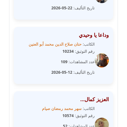
مدونة سلوي جلال
عاملة
تاريخ التأليف:
22-05-2026
مدونة سلوى محمود
عاملة
وداعا يا وحيدي
مدونة سماح حامد
الكاتب:
حنان صلاح الدين محمد أبو العنين
عاملة
رقم التوثيق:
10234
عدد المشاهدات:
109
مدونة سمر ابراهيم
عاملة
تاريخ التأليف:
12-05-2026
مدونة سمير حماد
عاملة
العزيز كمال…
مدونة سهام كمال
الكاتب:
سهر محمد رمضان صيام
عاملة
رقم التوثيق:
10574
مدونة سهر صيام
عدد المشاهدات:
52