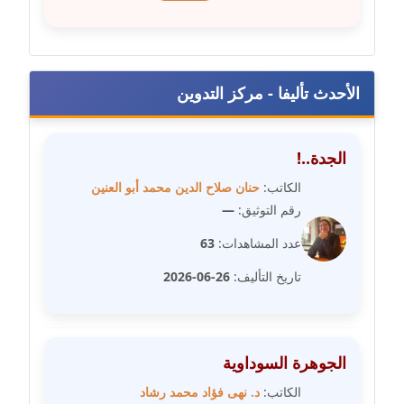
مدونة عبير مصطفى
عاملة
الأحدث تأليفا - مركز التدوين
مدونة عزة الأمير
عاملة
الجدة..!
مدونة عزة بركة
الكاتب:
حنان صلاح الدين محمد أبو العنين
عاملة
رقم التوثيق:
—
عدد المشاهدات:
63
مدونة عطا الله حسب الله
عاملة
تاريخ التأليف:
26-06-2026
مدونة عفاف حسين
عاملة
الجوهرة السوداوية
مدونة علا ابو السعادات
الكاتب:
د. نهى فؤاد محمد رشاد
عاملة