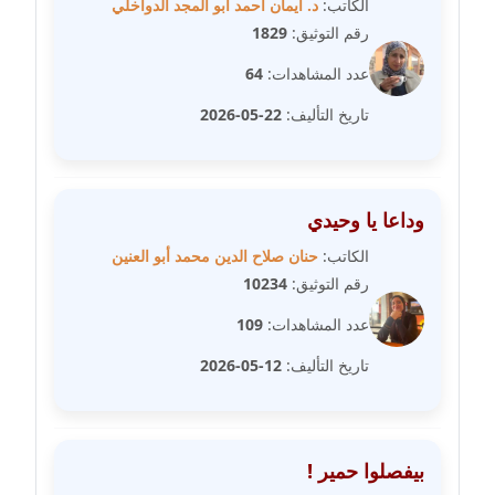
الكاتب:
د. ايمان احمد ابو المجد الدواخلي
رقم التوثيق:
1829
مدونة مارية محمد
عاملة
عدد المشاهدات:
64
تاريخ التأليف:
22-05-2026
مدونة مبارك عابد
عاملة
مدونة محاسن علي
وداعا يا وحيدي
عاملة
الكاتب:
حنان صلاح الدين محمد أبو العنين
مدونة محمد ابو النور
رقم التوثيق:
10234
عاملة
عدد المشاهدات:
109
مدونة محمد التجاني
تاريخ التأليف:
12-05-2026
عاملة
مدونة محمد الشافعي
بيفصلوا حمير !
عاملة