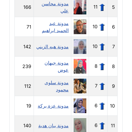
مدونة محاسن
11
166
5
علي
مدونة بيان هدية
عاملة
مدونة عبد
10
71
6
الحميد ابراهيم
مدونة تامر زيدان
عاملة
10
7
مدونة هبه الزيني
142
مدونة تسنيم فضالي
مدونة جيهان
عاملة
8
239
8
عوض
مدونة ثائر دالي
مدونة سلوى
عاملة
7
112
9
محمود
مدونة جاد كريم
6
10
مدونة عزة بركة
19
عاملة
مدونة جلال الخطيب
6
11
مدونة بيان هدية
140
عاملة