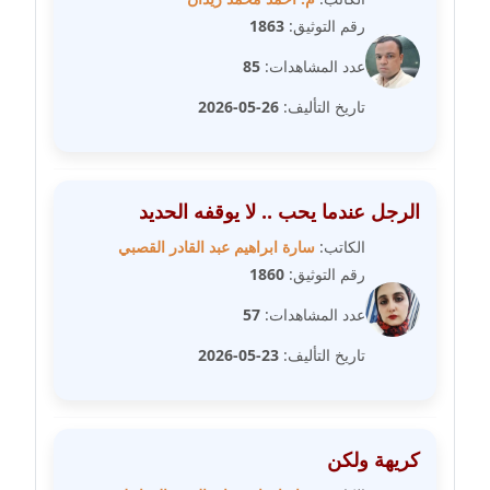
رقم التوثيق:
1863
مدونة فيرا زولوتاريفا
عدد المشاهدات:
85
عاملة
تاريخ التأليف:
26-05-2026
مدونة فيروز القطلبي
عاملة
مدونة كريمان سالم
الرجل عندما يحب .. لا يوقفه الحديد
عاملة
الكاتب:
سارة ابراهيم عبد القادر القصبي
رقم التوثيق:
1860
مدونة كنوز صلاح
موقوف
عدد المشاهدات:
57
تاريخ التأليف:
23-05-2026
مدونة كيندا فائز
عاملة
مدونة ليلى سرحان
كريهة ولكن
عاملة