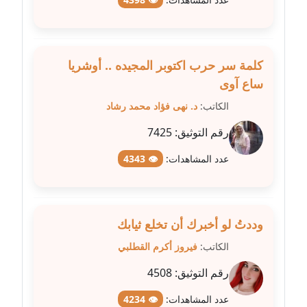
عاملة
مدونة عبد الوهاب بدر
عاملة
كلمة سر حرب اكتوبر المجيده .. أوشريا
ساع آوى
مدونة عبير بسيوني
عاملة
الكاتب:
د. نهى فؤاد محمد رشاد
رقم التوثيق:
7425
مدونة عبير سعد
عاملة
عدد المشاهدات:
👁 4343
مدونة عبير عبد الرحيم (ماعت)
عاملة
وددتُ لو أخبرك أن تخلع ثيابك
مدونة عبير عزاوي
الكاتب:
فيروز أكرم القطلبي
عاملة
رقم التوثيق:
4508
مدونة عبير محمد
عدد المشاهدات:
👁 4234
عاملة