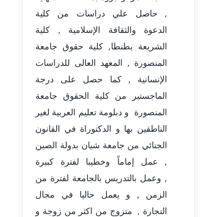
عاملة
, حاصل علي دراسات من كلية
الدعوة والثقافة الإسلامية , كلية
مدونة أحمد مليجي
الشريعة بطنطا, كلية حقوق جامعة
عاملة
المنصورة , المعهد العالى للدراسات
مدونة اريج الشرفا
الإنسانية , كما حصل على درجة
عاملة
الماجستير من كلية الحقوق جامعة
مدونة اسراء كمال
المنصورة و دبلومة تعليم العربية لغير
عاملة
الناطقين بها و الدكتوراة في القانون
مدونة اسلام أبو علم
الجنائي من جامعة شيان بدولة الصين
عاملة
, عمل إماماً وخطيبا لفترة كبيرة
, ⁠وعمل بالتدريس بالجامعة لفترة من
مدونة اسماء خوجة
عاملة
الزمن , و يعمل حاليا في مجال
التجارة , متزوج من اكثر من زوجة و
مدونة أسماء كاشف