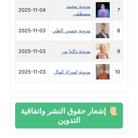
مدونة دعاء الشاهد
مدونة محمد
2025-11-04
7
عاملة
مصطفى
مدونة دينا عاصم
8
مدونة حسين العلي
2025-11-03
عاملة
9
مدونة داليا نور
2025-11-03
مدونة دينا منير
عاملة
10
مدونة اسراء كمال
2025-11-03
مدونة راقية الدويك
عاملة
مدونة رانيا ثروت
عاملة
📜
إشعار حقوق النشر واتفاقية
التدوين
مدونة رجاء دياب
عاملة