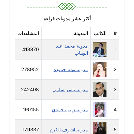
مدونة حلا عادل
عاملة
أكثر عشر مدونات قراءة
مدونة حنان الهواري
#
الكاتب
المدونة
المشاهدات
عاملة
مدونة محمد عبد
413870
1
الوهاب
مدونة حنان صلاح الدين
عاملة
2
مدونة نهلة حمودة
278952
مدونة حنان طنطاوي
عاملة
3
مدونة ياسر سلمي
242408
مدونة حنين الفلسطينية
متوفي
4
مدونة زينب حمدي
190155
مدونة خالد الخطيب
عاملة
5
مدونة اشرف الكرم
179337