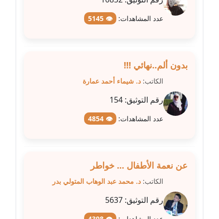
متوفي
عدد المشاهدات:
👁 5145
مدونة طه ابوزيد
عاملة
بدون ألم..نهائي !!!
مدونة طه عبد الوهاب
عاملة
الكاتب:
د. شيماء أحمد عمارة
رقم التوثيق:
154
مدونة عاصم عرابي
عاملة
عدد المشاهدات:
👁 4854
مدونة عبد الحميد ابراهيم
عاملة
عن نعمة الأطفال ... خواطر
مدونة عبد الرحمن محمد
الكاتب:
د. محمد عبد الوهاب المتولي بدر
عاملة
رقم التوثيق:
5637
مدونة عبد الكريم موسى
عدد المشاهدات:
👁 4398