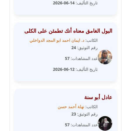
تاريخ التأليف:
14-06-2026
مدونة رفعت عراقي
عاملة
مدونة رهام معلا
البول الغامق معناه أنك تطمئن على الكلى
عاملة
الكاتب:
د. ايمان احمد ابو المجد الدواخلي
مدونة ريهام الخميسي
رقم التوثيق:
24
عاملة
عدد المشاهدات:
57
مدونة زينات مطاوع
تاريخ التأليف:
12-06-2026
عاملة
مدونة زينب ابو الفضل
عادل أبو سنة
عاملة
الكاتب:
نهلة أحمد حسن
مدونة زينب حمدي
رقم التوثيق:
23
عاملة
عدد المشاهدات:
57