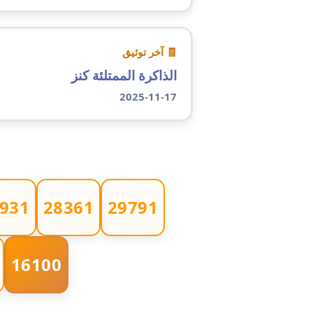
🧾 آخر توثيق
الذاكرة الممتلئة كنز
2025-11-17
931
28361
29791
16100