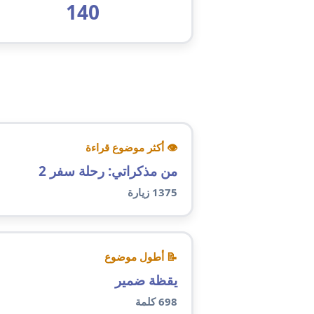
140
👁 أكثر موضوع قراءة
من مذكراتي: رحلة سفر 2
1375 زيارة
📝 أطول موضوع
يقظة ضمير
698 كلمة