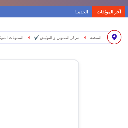
آخر الموثقات
المنصة
مركز التـدوين و التوثيـق ✔
المدونات الموث