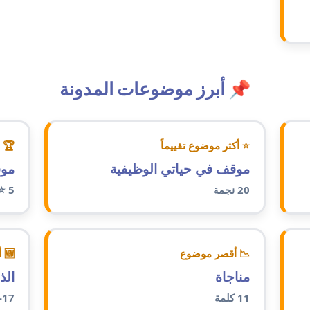
📌 أبرز موضوعات المدونة
⭐ أكثر موضوع تقييماً
🏆 أ
موقف في حياتي الوظيفية
موق
20 نجمة
5 ⭐
📉 أقصر موضوع
🆕 أحدث تأليف
مناجاة
الذ
11 كلمة
-17