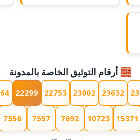
🧱 أرقام التوثيق الخاصة بالمدونة
064
22299
22753
23002
23632
23
7556
7557
7692
10723
15371