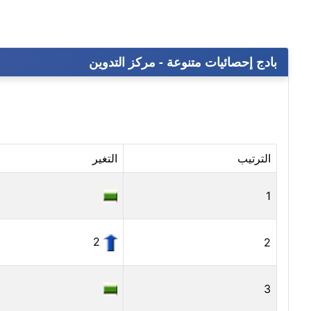
بادج إحصائيات متنوعة - مركز التدوين
الترتيب
التغير
1
2
2
3