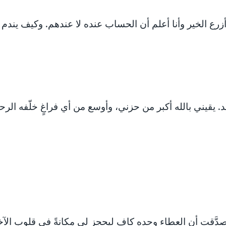
، وأزرع الخير وأنا أعلم أن الحساب عنده لا عندهم. وكيف يند
 يقيني بالله أكبر من حزني، وأوسع من أي فراغٍ خلّفه الرحيل.
دَّقت أن العطاء وحده كافٍ ليحجز لي مكانةً في قلوب الآخ