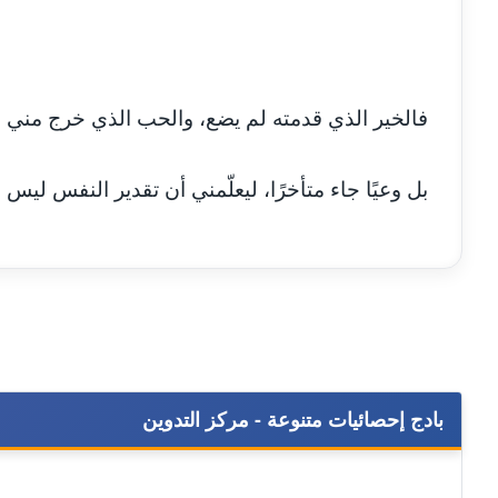
فالخير الذي قدمته لم يضع، والحب الذي خرج مني ل
بل وعيًا جاء متأخرًا، ليعلّمني أن تقدير النفس ليس
بادج إحصائيات متنوعة - مركز التدوين