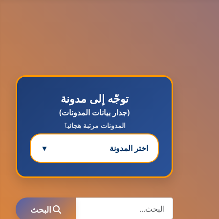
توجّه إلى مدونة
(جدار بيانات المدونات)
المدونات مرتبة هجائيٱ
اختر المدونة
▼
مدونة ابتسام محمد
عاملة
البحث
البحث