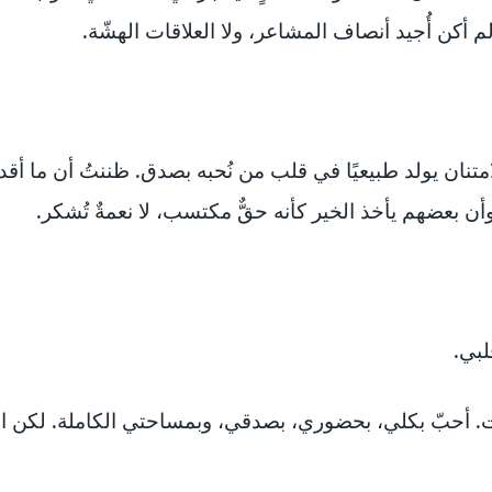
م أكن أُجيد أنصاف المشاعر، ولا العلاقات الهشّة.
لامتنان يولد طبيعيًا في قلب من نُحبه بصدق. ظننتُ أن ما أقد
 بعضهم يأخذ الخير كأنه حقٌّ مكتسب، لا نعمةٌ تُشكر.
لبي.
ات. أحبّ بكلي، بحضوري، بصدقي، وبمساحتي الكاملة. لكن ا