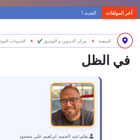
آخر الموثقات
المنصة
مركز التـدوين و التوثيـق ✔
المدونات الموث
في الظل
بقلم:
عبد الحميد ابراهيم علي محمود