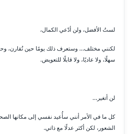
لستُ الأفضل، ولن أدّعي الكمال،
لكنني مختلف… وستعرف ذلك يومًا حين تُقارن، وحين
سهلًا، ولا عاديًا، ولا قابلًا للتعويض.
لن أتغير…
كل ما في الأمر أنني سأُعيد نفسي إلى مكانها الص
الشعور، لكن أكثر عدلًا مع ذاتي.