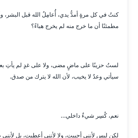
كنتُ في كل مرةٍ أمدُّ يدي، أُعامِلُ الله قبل البشر
مطمئنًا أن ما خرج منه لم يخرج هباءً؟
لستُ حزينًا على ماضٍ مضى، ولا على غدٍ لم يأتِ بعد.
سيأتي وعدٌ لا يخيب، لأن الله لا يترك من صدق.
نعم، كُسِر شيءٌ داخلي…
لكن ليس لأنني أحببت، ولا لأنني أعطيت، بل لأنني ص