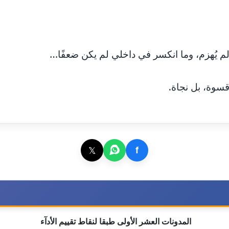
م يُهزم، وما انكسر في داخلي لم يكن ضعفًا…
 قسوة، بل نجاة.
𝕏
f
المدونات العشر الأولى طبقا لنقاط تقييم الأدآء