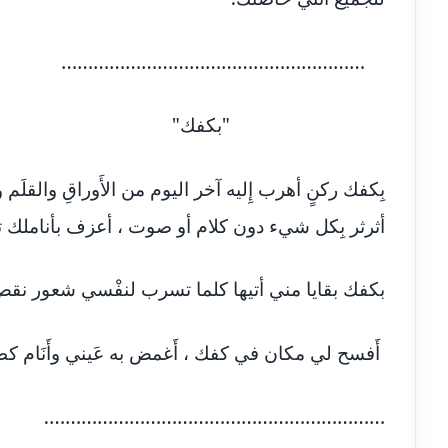
…………………………………………………
"بكفك"
بِكفك ركنٍ أهرب إِليه آخر اليوم من الأَوراقِ والقلَم
أثرثر بِكل شيء دون كلام أو صوت ، أعزف بأناملك تر
بكفك بقايا مني أتيها كلما تسرب لنفْسي شعور نقص
أَفسح لي مكان في كفك ، أَغمض به عَيني وأَنَام كطف
……………………………………………………….