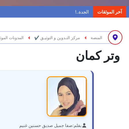
آخر الموثقات
المنصة
مركز التـدوين و التوثيـق ✔
المدونات الموث
وتر كمان
بقلم:
صفا جميل صديق حسنين غنيم