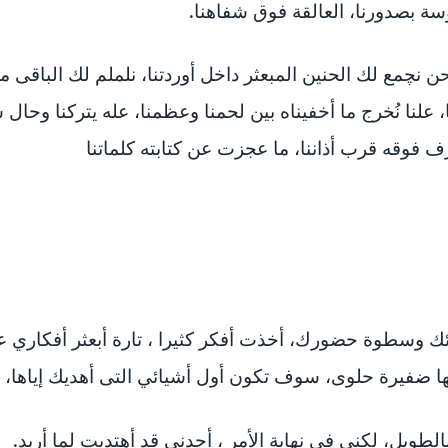
سة بصدورنا، العالقة فوق شفاهنا.
حن نچمع لك الحنين المبعثر داخل أوردتنا، نلملم لك الباقى م
علنا نُخرج ما أخفيناه بين لحمنا وعظمنا، عله يتركنا وحال 
ف فوقه قرب أذاننا، ما عجزت عن كتابته كلماتنا
وسطوة حضورك، أخذت أفكر كثيرا ، تارة أبعثر أفكاري عل
 ضفيرة حلوى، سوف تكون أول أشيائي التى أهديك إياها، حي
طويل، لكني فى نهاية الأمر ، أجدني قد أهتديت لما أريد.