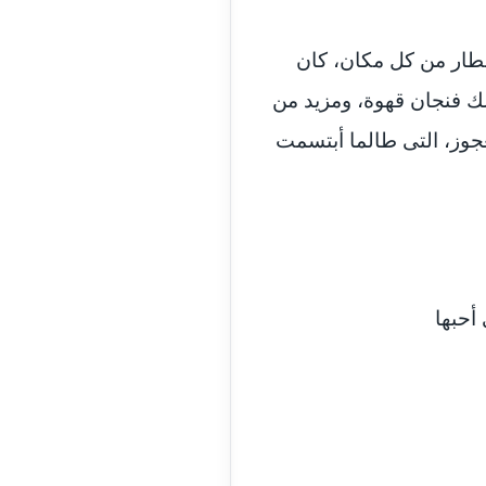
مدونة السيده فوزي
عاملة
مطار من كل مكان، كان
مدونة آمال صالح
ك فنجان قهوة، ومزيد من
عاملة
جوز، التى طالما أبتسمت
مدونة أماني بالحاج
معلق
مدونة أماني عبد السلام
عاملة
مدونة أماني عز الدين
عاملة
أحبها
مدونة أمل الجزائرية
متوفي
مدونة أمل الخولي
عاملة
مدونة أمل درويش
عاملة