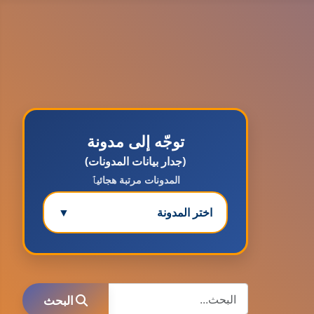
توجّه إلى مدونة
(جدار بيانات المدونات)
المدونات مرتبة هجائيٱ
اختر المدونة
▼
مدونة ابتسام محمد
عاملة
البحث
البحث