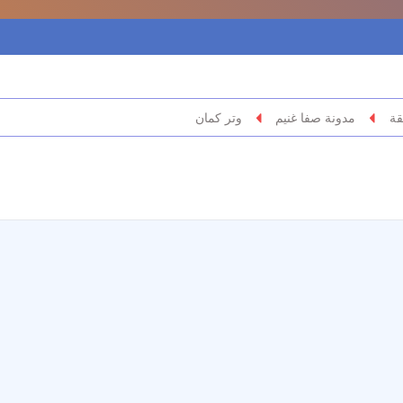
قة
مدونة صفا غنيم
وتر كمان