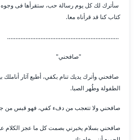
سأترك لك كل يوم رسالة حب، ستقرأها فى وجوه ال
كتاب كنا قد قرأناه معا.
…………………………………………………….
"صافحني"
صافحني وأترك يديك تنام بكفي، أطبع آثار أناملك بي
الطفولة وطُهر الصبا.
صافحني ولا تتعجب من دفء كفي، فهو قبس من جمر
صافحني بسلام يخبرني بصمت كل ما عجز الكلام عن 
للجميع أنني خاصتك.