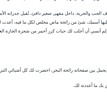
ف الحب والحرية، داخل مقهى صغير دافئ، تُقبل جدرانه الأ
عليها أسمك، شئ من رائحة ماض مخلص لكل ما فيه، أعدت ل
ولم أنسي أن أجلب لك حبات كرز أحمر من شجرة الجارة الع
حمل بين صفحاته رائحة البحر، احضرت لك كل أشيائي التي 
ق بك ما أعددته لك.