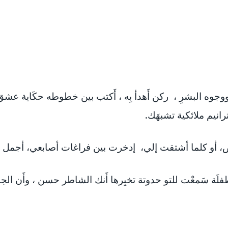
 ووجوه البشرِ ، ركن أَهدأ بِه ، أَكتب بين خطوطه حكَاية عشق ت
انيم ملائكية تشبهَك.
، أو كلما أشتقت إلي، إدخرت بين فراغات أصابعي، أجمل م
لَة سَمعْت للتو حدوتة تخبِرها أَنك الشاطر حسن ، وأَن الج