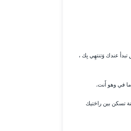
مدونة آية الدرديري
عاملة
مدونة آيه الغمري
عاملة
مدونة آية عبد العزيز
عاملة
مدونة ايهاب همام
عاملة
بدأ عندك وَتنتهِي بِك ،
مدونة بيان هدية
عاملة
مدونة تامر زيدان
عاملة
ا في وهو أَنت.
مدونة تسنيم فضالي
عاملة
نة تسكن بين راحَتيك
مدونة ثائر دالي
عاملة
مدونة جاد كريم
عاملة