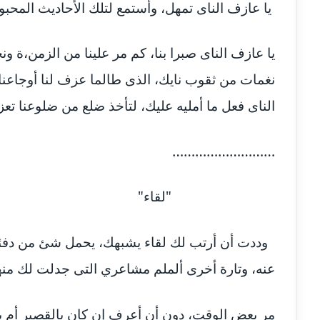
يا عازف الناى تمهل، وأستمع لتلك الأحاديث المحبو
يا عازف الناى صبرا بنا، كم مر علينا من الزمن،ة ون
نغمات من ثقوب نايك، الذى طالما عزف لنا أوجاعنا، 
الناى فعل ما أمليه عليك، لتأخذ ضلع من ضلوعنا تعز
………………………
"لقاء"
وددت أن أرتب لك لقاء يشبهك، يحمل شئ من دفئك 
عنه، وتارة أخرى ألملم مشاعري التى جدلت لك منها
مر بعض الوقت، دون أن أعرف إن كان بالقصير أم بال