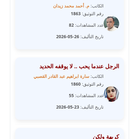
متوفي
الكاتب:
م. أحمد محمد زيدان
رقم التوثيق:
1863
مدونة طه ابوزيد
عدد المشاهدات:
82
عاملة
تاريخ التأليف:
26-05-2026
مدونة طه عبد الوهاب
عاملة
مدونة عاصم عرابي
الرجل عندما يحب .. لا يوقفه الحديد
عاملة
الكاتب:
سارة ابراهيم عبد القادر القصبي
رقم التوثيق:
1860
مدونة عبد الحميد ابراهيم
عاملة
عدد المشاهدات:
55
تاريخ التأليف:
23-05-2026
مدونة عبد الرحمن محمد
عاملة
مدونة عبد الكريم موسى
كريهة ولكن