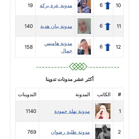
6
10
مدونة عزة بركة
19
مدونة دعاء الشاهد
عاملة
6
11
مدونة بيان هدية
140
مدونة دينا عاصم
عاملة
مدونة هاميس
6
158
12
جمال
مدونة دينا منير
عاملة
مدونة راقية الدويك
أكثر عشر مدونات تدوينا
عاملة
#
الكاتب
المدونة
التدوينات
مدونة رانيا ثروت
عاملة
1
مدونة نهلة حمودة
1140
مدونة رجاء دياب
عاملة
2
مدونة طلبة رضوان
769