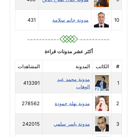
مدونة رفعت عراقي
عاملة
10
مدونة حاتم سلامة
431
مدونة رهام معلا
عاملة
مدونة ريهام الخميسي
أكثر عشر مدونات قراءة
عاملة
#
الكاتب
المدونة
المشاهدات
مدونة زينات مطاوع
عاملة
مدونة محمد عبد
413391
1
الوهاب
مدونة زينب ابو الفضل
عاملة
2
مدونة نهلة حمودة
278562
مدونة زينب حمدي
3
مدونة ياسر سلمي
242015
عاملة