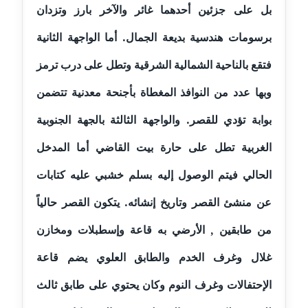
عاملة
بل على جزئين أحدهما غائر والآخر بارز وتزدان
مدونة ايمان النادي
برسومات هندسية بديعة الجمال‏. أما الواجهة الثانية
عاملة
فتقع بالناحية الشمالية الشرقية وتطل على درب ترمز
مدونة ايمان صلاح
وبها عدد من النوافذ المغطاة بأجنحة معدنية تتضمن
عاملة
بوابة تؤدي للقصر‏. والواجهة الثالثة بالجهة الجنوبية
مدونة ايمان عبد الحليم
الغربية تطل على حارة بيت القاضي أما المدخل
عاملة
الحالي فيتم الوصول إليه بسلم خشبي عليه كتابات
مدونة ايمان عماد
عن منشئ القصر وتاريخ إنشائه. يتكون القصر حالياً
عاملة
من طابقين , الأرضي به قاعة وإسطبلات ومخازن
مدونة ايمان قادري
عاملة
غلال وغرف الخدم والطابق العلوي يضم قاعة
الإحتفالات وغرف النوم وكان يحتوي على طابق ثالث
مدونة ايمن موسي
عاملة