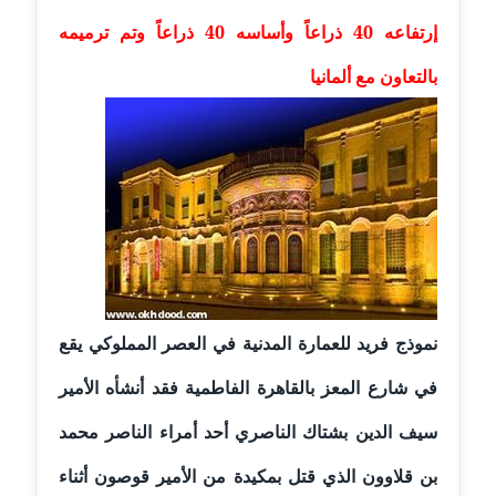
عاملة
إرتفاعه 40 ذراعاً وأساسه 40 ذراعاً وتم ترميمه
بالتعاون مع ألمانيا
مدونة أسماء نور الدين
عاملة
مدونة اسماعيل ابو زيد
عاملة
مدونة اسماعيل محسن
عاملة
مدونة اسيمة اسامه
‏نموذج‏ ‏فريد‏ ‏للعمارة‏ ‏المدنية‏ ‏في‏ ‏العصر‏ ‏المملوكي يقع
عاملة
في شارع المعز بالقاهرة الفاطمية ‏فقد‏ ‏أنشأه‏ ‏الأمير
مدونة أشرف القط
عاملة
سيف الدين بشتاك الناصري ‏أحد‏ ‏أمراء الناصر محمد
بن قلاوون الذي قتل بمكيدة من الأمير قوصون أثناء
مدونة اشرف الكرم