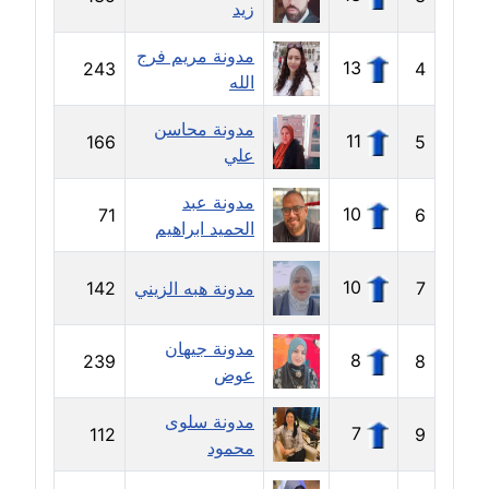
زيد
مدونة خولة سعيدان
عاملة
مدونة مريم فرج
13
243
4
الله
مدونة داليا السعيد
مدونة محاسن
موقوف
11
166
5
علي
مدونة داليا فاروق
مدونة عبد
عاملة
10
71
6
الحميد ابراهيم
مدونة داليا نور
10
7
مدونة هبه الزيني
142
عاملة
مدونة جيهان
مدونة دعاء البدري
8
239
8
عوض
عاملة
مدونة سلوى
مدونة دعاء الجابي
7
112
9
محمود
عاملة