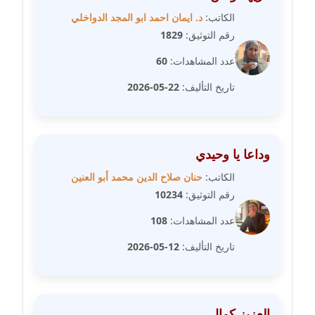
عاملة
الكاتب:
د. ايمان احمد ابو المجد الدواخلي
رقم التوثيق:
1829
مدونة عبد الوهاب بدر
عاملة
عدد المشاهدات:
60
تاريخ التأليف:
22-05-2026
مدونة عبير بسيوني
عاملة
مدونة عبير سعد
وداعا يا وحيدي
عاملة
الكاتب:
حنان صلاح الدين محمد أبو العنين
مدونة عبير عبد الرحيم (ماعت)
رقم التوثيق:
10234
عاملة
عدد المشاهدات:
108
مدونة عبير عزاوي
تاريخ التأليف:
12-05-2026
عاملة
مدونة عبير محمد
العزيز كمال…
عاملة