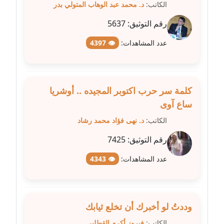
الكاتب:
د. محمد عبد الوهاب المتولي بدر
مدونة مارية محمد
رقم التوثيق:
5637
عاملة
عدد المشاهدات:
👁 4397
مدونة مبارك عابد
عاملة
كلمة سر حرب اكتوبر المجيده .. أوشريا
مدونة محاسن علي
عاملة
ساع آوى
الكاتب:
د. نهى فؤاد محمد رشاد
مدونة محمد ابو النور
رقم التوثيق:
7425
عاملة
عدد المشاهدات:
👁 4343
مدونة محمد التجاني
عاملة
مدونة محمد الشافعي
وددتُ لو أخبرك أن تخلع ثيابك
عاملة
الكاتب:
فيروز أكرم القطلبي