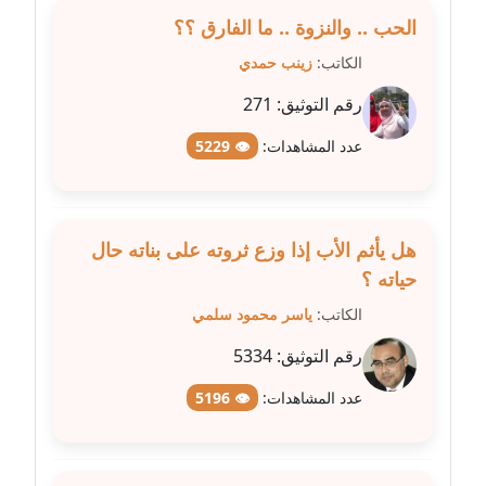
الحب .. والنزوة .. ما الفارق ؟؟
مدونة غادة زهران
الكاتب:
زينب حمدي
عاملة
رقم التوثيق:
271
مدونة غادة سيد
عدد المشاهدات:
👁 5229
عاملة
مدونة غازي جابر
عاملة
هل يأثم الأب إذا وزع ثروته على بناته حال
حياته ؟
مدونة فاطمة البسريني
عاملة
الكاتب:
ياسر محمود سلمي
رقم التوثيق:
5334
مدونة فاطمة الزهراء بناني
موقوف
عدد المشاهدات:
👁 5196
مدونة فاطمة حجازي
عاملة