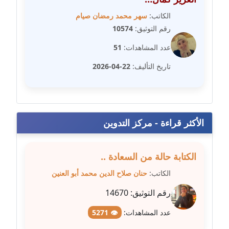
الكاتب:
سهر محمد رمضان صيام
مدونة عبير مصطفى
رقم التوثيق:
10574
عاملة
عدد المشاهدات:
51
مدونة عزة الأمير
تاريخ التأليف:
22-04-2026
عاملة
مدونة عزة بركة
عاملة
الأكثر قراءة - مركز التدوين
مدونة عطا الله حسب الله
عاملة
الكتابة حالة من السعادة ..
الكاتب:
حنان صلاح الدين محمد أبو العنين
مدونة عفاف حسين
عاملة
رقم التوثيق:
14670
عدد المشاهدات:
👁 5271
مدونة علا ابو السعادات
عاملة