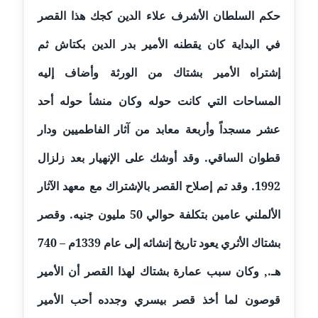
عاملة
حكم السلطان الأشرف علاء الدين كجك هذا القصر
في البداية كان يقطنه الأمير بدر الدين بكتاش ثم
مدونة اشرف النجار
عاملة
إشتراه الأمير بشتاك من الورثة وأضاف إليه
مدونة السيده فوزي
المساحات التي كانت حوله وكان منشأ حوله أحد
عاملة
عشر مسجداً وأربعة معابد من آثار الفاطميين ودار
مدونة آمال صالح
قطوان الساقي. وقد أوشك على الإنهيار بعد زلزال
عاملة
1992. وقد تم إصلاح القصر بالإشتراك مع معهد الآثار
مدونة أماني بالحاج
الألملني عامين بتكلفة حوالي 50 مليون جنيه. وقصر
معلق
بشتاك الأثري يعود تاريخ إنشائه إلى عام 1339م – 740
مدونة أماني عبد السلام
هـ‏., وكان سبب عمارة بشتاك لهذا القصر أن الأمير
عاملة
قوصون لما أخذ قصر بيسري وجدده أحب الأمير
مدونة أماني عز الدين