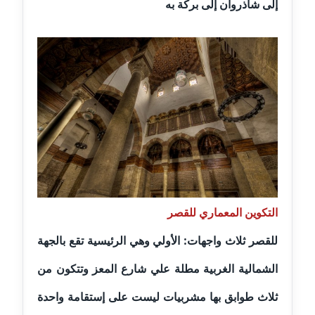
إلى شاذروان إلى بركة به‏
موقوف
مدونة أميرة اسماعيل
عاملة
مدونة أميرة رفعت
عاملة
مدونة أميرة محمود
عاملة
مدونة انجي مطاوع
التكوين المعماري للقصر
عاملة
للقصر‏ ‏ثلاث‏ ‏واجهات‏: ‏الأولي‏ ‏وهي‏ ‏الرئيسية‏ ‏تقع‏ ‏بالجهة‏
مدونة آيات القاضي
عاملة
‏الشمالية‏ ‏الغربية‏ ‏مطلة‏ ‏علي‏ شارع المعز وتتكون من
ثلاث طوابق بها مشربيات ليست على إستقامة واحدة
مدونة ايمان الدواخلي