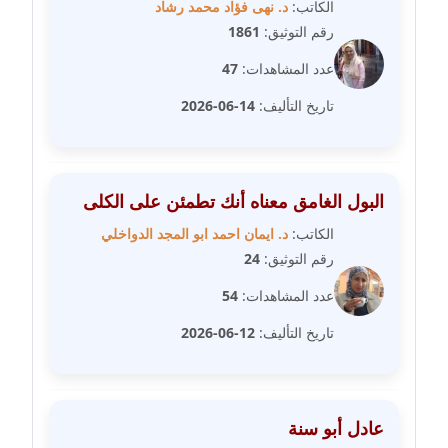
الكاتب:
د. نهى فؤاد محمد رشاد
عاملة
رقم التوثيق:
1861
مدونة شريف ابراهيم
عدد المشاهدات:
47
عاملة
تاريخ التأليف:
14-06-2026
مدونة شيماء الجمل
عاملة
البول الغامق معناه أنك تطمئن على الكلى
مدونة شيماء حسني
الكاتب:
د. ايمان احمد ابو المجد الدواخلي
عاملة
رقم التوثيق:
24
مدونة شيماء عبد المقصود
عدد المشاهدات:
54
عاملة
تاريخ التأليف:
12-06-2026
مدونة شيماء عصام
عاملة
عادل أبو سنة
مدونة شيماء عمارة