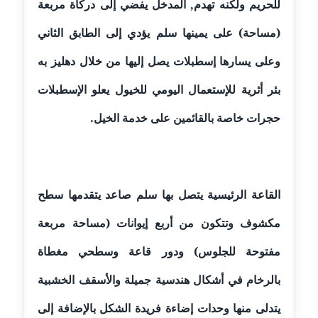
للحريم ولكنه تهدم, المدخل يفضي إلى ‏دركاة‏ ‏مربعة‏
(مساحة) على يمينها سلم يؤدي إلى الطابق الثاني
مدونة إيناس عراقي
عاملة
وعلى يسارها إسطبلات يصل إليها من خلال دهليز به
مدونة آيه ابو زهرة
بئر أثرية للإستعمال اليومي للخيول يعلو الإسطبلات
عاملة
حجرات خاصة بالقائمين على خدمة الخيل.
مدونة آية الدرديري
عاملة
مدونة آيه الغمري
‏القاعة‏ ‏الرئيسية‏ ‏‏يتصل‏ ‏بها‏ ‏سلم‏ ‏صاعد‏ ‏يتقدمها‏ ‏سطح‏
عاملة
‏مكشوف‏ ‏وتتكون‏ ‏من‏ ‏أربع‏ ‏إيوانات‏ (مساحة مربعة
مدونة آية عبد العزيز
مفتوحة للجلوس) ودور قاعة وسطحي مغطاة
عاملة
بالرخام في أشكال هندسية جميلة والأسقف الخشبية
مدونة ايهاب همام
يتدلى منها وحدات إضاءة فريدة الشكل بالإضافة إلى
عاملة