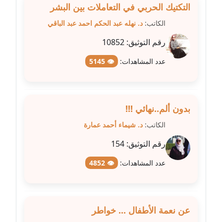
التكتيك الحربي في التعاملات بين البشر
مدونة فيرا زولوتاريفا
الكاتب:
د. نهله عبد الحكم احمد عبد الباقي
عاملة
رقم التوثيق:
10852
مدونة فيروز القطلبي
عدد المشاهدات:
👁 5145
عاملة
مدونة كريمان سالم
عاملة
بدون ألم..نهائي !!!
الكاتب:
د. شيماء أحمد عمارة
مدونة كنوز صلاح
موقوف
رقم التوثيق:
154
عدد المشاهدات:
👁 4852
مدونة كيندا فائز
عاملة
مدونة ليلى سرحان
عن نعمة الأطفال ... خواطر
عاملة