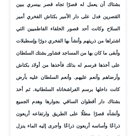
عاملة
بشتاك أن يعمل له قصرًا تجاه قصر بيسري ببين
القصرين فدل على دار الأمير بكتاش الفخري أمير
مدونة أمل الجزائرية
متوفي
السلاح وكانت أحد قصور الخلفاء الفاطميين التي
اشتراها من ذريتهم وأنشأ بها الفخري دورًا وإسطبلات
مدونة أمل الخولي
عاملة
وأبقى ما كان بها من المساجد فشاور بشتك السلطان
مدونة أمل درويش
على أخذها فرسم له بذلك فأخذها من أولاد بكتاش
عاملة
وأرضاهم وأنعم عليهم‏.‏ وأنعم السلطان عليه بأرض
مدونة أمل زيادة
كانت داخلها برسم الفراشخاناه السلطانية‏.‏ ثم أخذ
عاملة
بشتاك دار أقطوان الساقي بجوارها وهدم الجميع
مدونة امل محمود
وأنشأه قصرًا مطلًا على الطريق وارتفاعه أربعون
عاملة
ذراعًا وأساسه أربعون ذراعًا وأجرى إليه الماء ينزل
مدونة أمل منشاوي