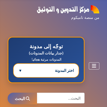
من منصة تاميكوم
توجّه إلى مدونة
(جدار بيانات المدونات)
المدونات مرتبة هجائيٱ
اختر المدونة
▼
مدونة ابتسام محمد
البحث
عاملة
البحث