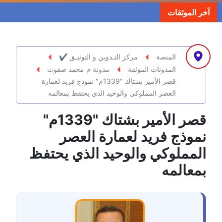
مدونة ابراهيم البراعم
آخر الموثقات
عاملة
مدونة احلام السيد
عاملة
المنصة
مركز التـدوين و التوثيـق ✔
المدونات الموثقة
مدونة م محمد صفوت
مدونة احمد ابراهيم
قصر الأمير بشتاك "1339م" نموذج فريد لعمارة
عاملة
العصر المملوكي والوحيد الذي يحتفظ بمعالمه
مدونة أحمد أبو الدهب
قصر الأمير بشتاك "1339م"
عاملة
نموذج فريد لعمارة العصر
مدونة احمد البحيري
المملوكي والوحيد الذي يحتفظ
عاملة
بمعالمه
مدونة أحمد الجمال
عاملة