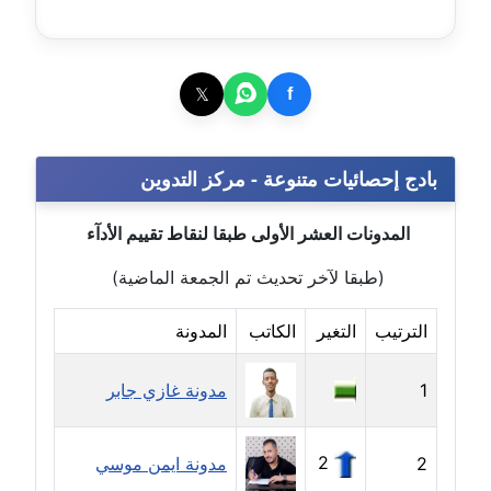
مدونة حجازي يونس
عاملة
𝕏
f
مدونة حسن رجب
عاملة
بادج إحصائيات متنوعة - مركز التدوين
مدونة حسن غريب
معلق
المدونات العشر الأولى طبقا لنقاط تقييم الأدآء
(طبقا لآخر تحديث تم الجمعة الماضية)
مدونة حسن محي الدين
متوفي
الترتيب
التغير
الكاتب
المدونة
مدونة حسين العلي
عاملة
1
مدونة غازي جابر
مدونة حسين درمشاكي
2
2
مدونة ايمن موسي
عاملة