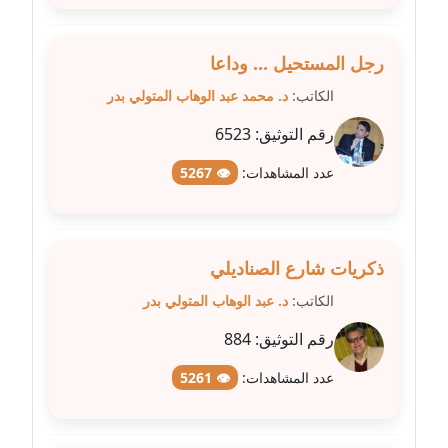
مدونة علا الأزوك
رجل المستحيل ... وداعا
عاملة
الكاتب:
د. محمد عبد الوهاب المتولي بدر
مدونة علاء سرحان
رقم التوثيق:
6523
عاملة
عدد المشاهدات:
👁 5267
مدونة علي الصادق
عاملة
ذكريات شارع الصناديلي
مدونة علي الفشني
عاملة
الكاتب:
د. عبد الوهاب المتولي بدر
رقم التوثيق:
884
مدونة عماد مصباح
عاملة
عدد المشاهدات:
👁 5261
مدونة عمرو عاطف
عاملة