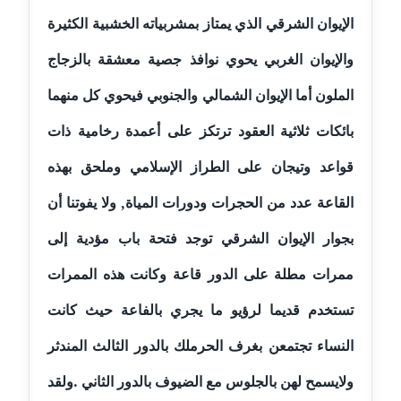
الإيوان الشرقي الذي يمتاز بمشربياته الخشبية الكثيرة
مدونة بيان هدية
والإيوان الغربي يحوي نوافذ جصية معشقة بالزجاج
عاملة
الملون أما الإيوان الشمالي والجنوبي فيحوي كل منهما
مدونة تامر زيدان
عاملة
بائكات ثلاثية العقود ترتكز على أعمدة رخامية ذات
قواعد وتيجان على الطراز الإسلامي وملحق بهذه
مدونة تسنيم فضالي
عاملة
القاعة عدد من الحجرات ودورات المياة, ولا يفوتنا أن
بجوار الإيوان الشرقي توجد فتحة باب مؤدية إلى
مدونة ثائر دالي
عاملة
ممرات مطلة على الدور قاعة وكانت هذه الممرات
مدونة جاد كريم
تستخدم قديما لرؤيو ما يجري بالفاعة حيث كانت
عاملة
النساء تجتمعن بغرف الحرملك بالدور الثالث المندثر
مدونة جلال الخطيب
ولايسمح لهن بالجلوس مع الضيوف بالدور الثاني‏ .ولقد
عاملة