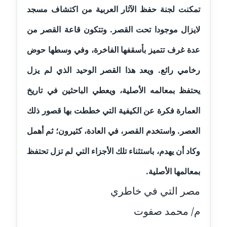
تمكنت لجنة حفظ الآثار العربية من اكتشاف مسجد
مدونة جهاد عبد الحميد
لايزال موجودا تحت القصر. وتتكون قاعة القصر من
عاملة
عدة غرف تتميز بأسقفها الفاخرة، وفي وسطها حوض
مدونة جهاد غازي
رخامي رائع. ويعد هذا القصر الوحيد الذي لم يزل
عاملة
يحتفظ بمعالمه الأصلية، ويعطي الباحثين في تاريخ
مدونة جواد الحربي
عاملة
العمارة فكرة عن الكيفية التي خططت بها قصور ذلك
العصر. واستخدم القصر، في العادة، كثيرون؛ ثم أهمل
مدونة جيهان عفيفي
عاملة
وكاد أن يهدم، باستثناء تلك الأجزاء التي لم تزل تحتفظ
مدونة جيهان عوض
بمعالمها الأصلية.
عاملة
مصر التي في خاطري
مدونة حاتم سلامة
م/ محمد صفوت
عاملة