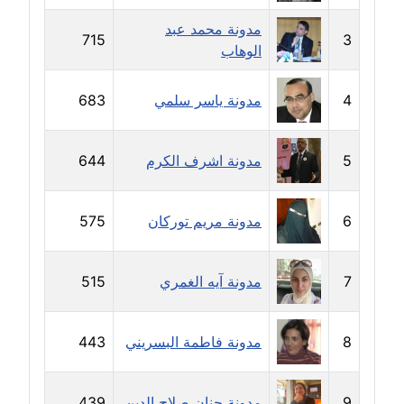
مدونة رحاب منيعم
مدونة محمد عبد
عاملة
715
3
الوهاب
مدونة رشا السعدي
4
مدونة ياسر سلمي
683
عاملة
مدونة رشا شمس الدين
5
مدونة اشرف الكرم
644
عاملة
مدونة رشا كمال
6
مدونة مريم توركان
575
عاملة
مدونة رشا ماهر
7
مدونة آيه الغمري
515
عاملة
8
مدونة فاطمة البسريني
443
مدونة رشيد سبابو
عاملة
9
مدونة حنان صلاح الدين
439