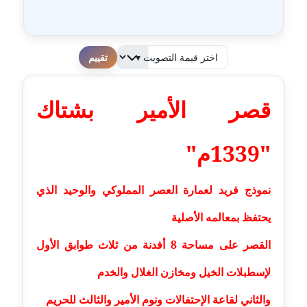
عاملة
مدونة أحمد مليجي
لطفا قم بالتقييم
عاملة
مدونة اريج الشرفا
قصر الأمير بشتاك
عاملة
"1339م"
مدونة اسراء كمال
عاملة
نموذج فريد لعمارة العصر المملوكي والوحيد الذي
مدونة اسلام أبو علم
يحتفظ بمعالمه الأصلية
عاملة
القصر على مساحة 8 أفدنة من ثلاث طوابق الأول
مدونة اسماء خوجة
عاملة
لإسطبلات الخيل ومخازن الغلال والخدم
والثاني لقاعة الإحتفالات ونوم الأمير والثالث للحريم
مدونة أسماء كاشف