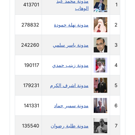
مدونة محمد عبد
413701
1
الوهاب
مدونة خالد العامري
معلق
2
مدونة نهلة حمودة
278832
مدونة خالد دومه
عاملة
3
مدونة ياسر سلمي
242260
مدونة خالد صالح
عاملة
4
مدونة زينب حمدي
190117
مدونة خالد عويس
عاملة
5
مدونة اشرف الكرم
179231
مدونة خالد منير
عاملة
6
مدونة سمير حماد
141331
مدونة خليل السيد
7
مدونة طلبة رضوان
135540
عاملة