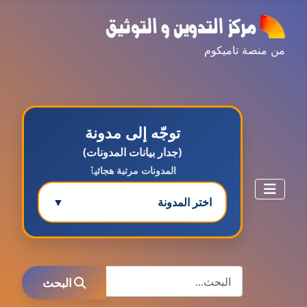
من منصة تاميكوم
توجّه إلى مدونة
(جدار بيانات المدونات)
المدونات مرتبة هجائيٱ
اختر المدونة
▼
مدونة ابتسام محمد
البحث
عاملة
البحث