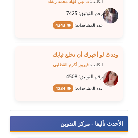
الكاتب:
د. نهى فؤاد محمد رشاد
رقم التوثيق:
7425
مدونة عبير مصطفى
عاملة
عدد المشاهدات:
👁 4343
مدونة عزة الأمير
عاملة
وددتُ لو أخبرك أن تخلع ثيابك
مدونة عزة بركة
الكاتب:
فيروز أكرم القطلبي
عاملة
رقم التوثيق:
4508
مدونة عطا الله حسب الله
عدد المشاهدات:
👁 4234
عاملة
مدونة عفاف حسين
عاملة
الأحدث تأليفا - مركز التدوين
مدونة علا ابو السعادات
عاملة