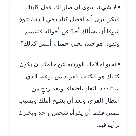
• لا شيء، سوى أن صار لك عمل كابنك
عاملة
البكر، ترى أنه أفضل كتاب في الدنيا، تتوق
مدونة أحمد مليجي
عاملة
شوقا أن يسألك أحدٌ عن أحواله فتبتسم
وتقول هو جيد، بخير، جميل، أليس كذلك؟
مدونة اريج الشرفا
عاملة
• تخبو أحلامك الوردية عن حلمك أن يكون
مدونة اسراء كمال
عاملة
كتابك هو الكتاب الفريد من نوعه، الذي
سيتلقفه النقاد باحتفاء، وبعد ردحٍ من
مدونة اسلام أبو علم
عاملة
انتظار الفرج، وبعد أن يشيخ أملك ويشيب
تتمنى فقط أن يقرأه شخص واحد ويخبرك
مدونة اسماء خوجة
عاملة
برأيه فيه.
مدونة أسماء كاشف