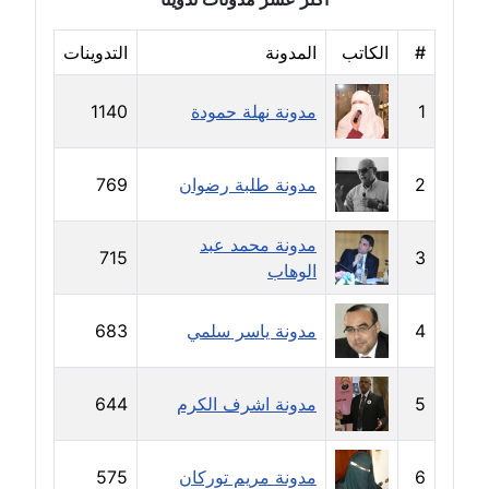
مدونة حجازي يونس
#
الكاتب
المدونة
التدوينات
عاملة
1
مدونة نهلة حمودة
1140
مدونة حسن رجب
عاملة
2
مدونة طلبة رضوان
769
مدونة حسن غريب
معلق
مدونة محمد عبد
715
3
الوهاب
مدونة حسن محي الدين
متوفي
4
مدونة ياسر سلمي
683
مدونة حسين العلي
عاملة
5
مدونة اشرف الكرم
644
مدونة حسين درمشاكي
عاملة
6
مدونة مريم توركان
575