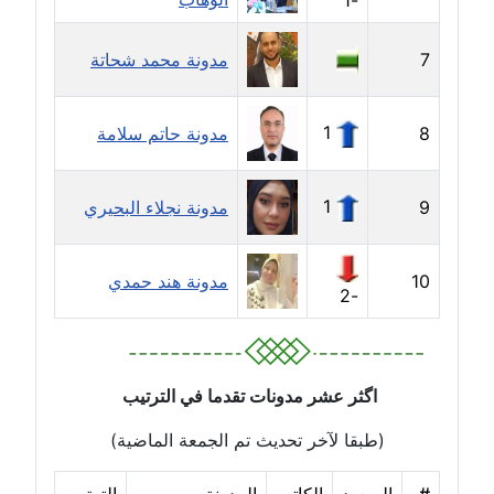
-1
مدونة إيناس عراقي
7
مدونة محمد شحاتة
عاملة
1
8
مدونة حاتم سلامة
مدونة آيه ابو زهرة
عاملة
1
9
مدونة نجلاء البحيري
مدونة آية الدرديري
عاملة
10
مدونة هند حمدي
-2
مدونة آيه الغمري
عاملة
مدونة آية عبد العزيز
اگثر عشر مدونات تقدما في الترتيب
عاملة
(طبقا لآخر تحديث تم الجمعة الماضية)
مدونة ايهاب همام
عاملة