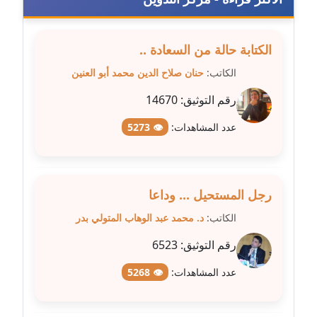
عاملة
مدونة شريف ابراهيم
الكتابة حالة من السعادة ..
عاملة
الكاتب:
حنان صلاح الدين محمد أبو العنين
مدونة شيماء الجمل
رقم التوثيق:
14670
عاملة
عدد المشاهدات:
👁 5273
مدونة شيماء حسني
عاملة
رجل المستحيل ... وداعا
مدونة شيماء عبد المقصود
الكاتب:
د. محمد عبد الوهاب المتولي بدر
عاملة
رقم التوثيق:
6523
مدونة شيماء عصام
عدد المشاهدات:
👁 5268
عاملة
مدونة شيماء عمارة