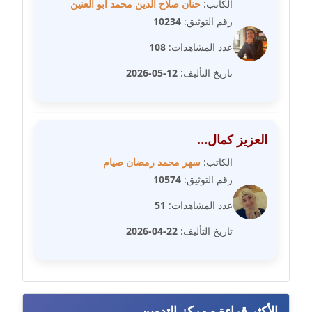
الكاتب:
حنان صلاح الدين محمد أبو العنين
عاملة
رقم التوثيق:
10234
عدد المشاهدات:
108
مدونة سهى الضاوي
عاملة
تاريخ التأليف:
12-05-2026
مدونة سهير عسكر
عاملة
العزيز كمال…
مدونة سوزان بهنسي
الكاتب:
سهر محمد رمضان صيام
عاملة
رقم التوثيق:
10574
مدونة سوميه الالفي
عدد المشاهدات:
51
عاملة
تاريخ التأليف:
22-04-2026
مدونة شادي الربابعة
عاملة
مدونة شرف الدين محمد
الأكثر قراءة - مركز التدوين