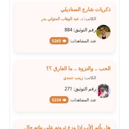
عاملة
ذكريات شارع الصناديلي
مدونة شيماء مكى
الكاتب:
د. عبد الوهاب المتولي بدر
عاملة
رقم التوثيق:
884
مدونة صفا غنيم
عدد المشاهدات:
👁 5265
عاملة
مدونة صفاء فوزي
عاملة
الحب .. والنزوة .. ما الفارق ؟؟
الكاتب:
زينب حمدي
مدونة صفية الجيار
رقم التوثيق:
271
عاملة
عدد المشاهدات:
👁 5234
مدونة طارق المسيري
عاملة
مدونة طلبة رضوان
هل يأثم الأب إذا وزع ثروته على بناته حال