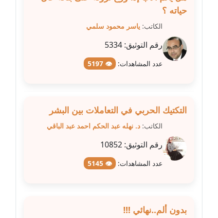
متوفي
حياته ؟
الكاتب:
ياسر محمود سلمي
مدونة طه ابوزيد
عاملة
رقم التوثيق:
5334
عدد المشاهدات:
👁 5197
مدونة طه عبد الوهاب
عاملة
مدونة عاصم عرابي
التكتيك الحربي في التعاملات بين البشر
عاملة
الكاتب:
د. نهله عبد الحكم احمد عبد الباقي
مدونة عبد الحميد ابراهيم
رقم التوثيق:
10852
عاملة
عدد المشاهدات:
👁 5145
مدونة عبد الرحمن محمد
عاملة
مدونة عبد الكريم موسى
بدون ألم..نهائي !!!