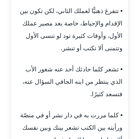
عاملة
• تتفرغ ذهنيًّا لعملك الثاني، لكن تكون بين
مدونة أمل الجزائرية
الإقدام والإحباط، خاصة بعد مصير عملك
متوفي
الأول، وأوقات كثيرة تود لو تنسى الأول
مدونة أمل الخولي
وتتمنى ألا تكتب أو تنشر.
عاملة
مدونة أمل درويش
• تشعر كلما حادثك أحد عنه شعور الأب
عاملة
الذي ينتظر من ابنه الجافي السؤال عنه،
مدونة أمل زيادة
فتسعد كثيرًا.
عاملة
مدونة امل محمود
• كلما مررت به في دار نشر أو في منصّة
عاملة
ورأيته بين الكتب تشعر بينك وبين نفسك
مدونة أمل منشاوي