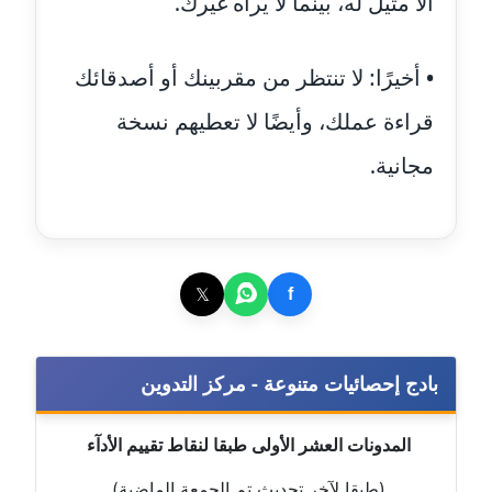
ألا مثيل له، بينما لا يراه غيرك.
موقوف
مدونة أميرة اسماعيل
• أخيرًا: لا تنتظر من مقربينك أو أصدقائك
عاملة
قراءة عملك، وأيضًا لا تعطيهم نسخة
مدونة أميرة رفعت
مجانية.
عاملة
مدونة أميرة محمود
عاملة
𝕏
f
مدونة انجي مطاوع
عاملة
بادج إحصائيات متنوعة - مركز التدوين
مدونة آيات القاضي
عاملة
المدونات العشر الأولى طبقا لنقاط تقييم الأدآء
مدونة ايمان الدواخلي
(طبقا لآخر تحديث تم الجمعة الماضية)