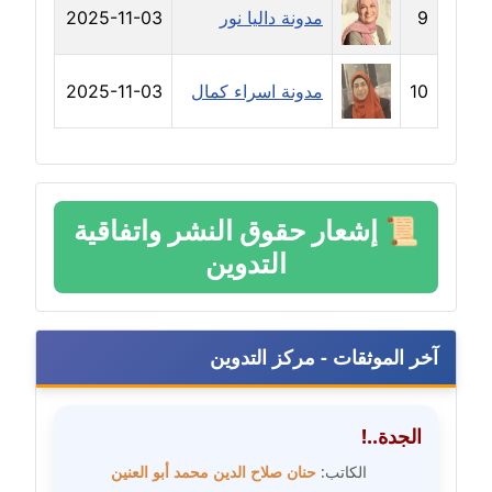
مدونة رحاب منيعم
9
مدونة داليا نور
2025-11-03
عاملة
10
مدونة اسراء كمال
2025-11-03
مدونة رشا السعدي
عاملة
مدونة رشا شمس الدين
عاملة
📜
إشعار حقوق النشر واتفاقية
التدوين
مدونة رشا كمال
عاملة
مدونة رشا ماهر
آخر الموثقات - مركز التدوين
عاملة
مدونة رشيد سبابو
الجدة..!
عاملة
الكاتب:
حنان صلاح الدين محمد أبو العنين