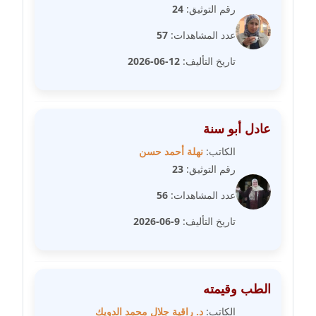
مدونة سارة ابراهيم
رقم التوثيق:
24
عاملة
عدد المشاهدات:
57
مدونة سارة القصبي
تاريخ التأليف:
12-06-2026
عاملة
مدونة سارة سعيد
عاملة
عادل أبو سنة
الكاتب:
نهلة أحمد حسن
مدونة سالي علاء الدين
رقم التوثيق:
23
عاملة
عدد المشاهدات:
56
مدونة سامح رشاد
تاريخ التأليف:
9-06-2026
عاملة
مدونة سامح طلعت
عاملة
الطب وقيمته
الكاتب:
د. راقية جلال محمد الدويك