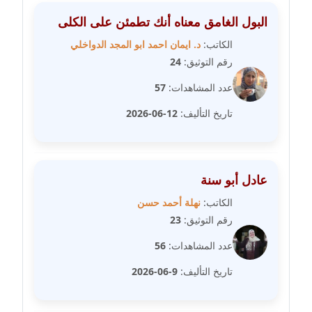
البول الغامق معناه أنك تطمئن على الكلى
مدونة غادة زهران
الكاتب:
د. ايمان احمد ابو المجد الدواخلي
عاملة
رقم التوثيق:
24
مدونة غادة سيد
عدد المشاهدات:
57
عاملة
تاريخ التأليف:
12-06-2026
مدونة غازي جابر
عاملة
عادل أبو سنة
مدونة فاطمة البسريني
عاملة
الكاتب:
نهلة أحمد حسن
رقم التوثيق:
23
مدونة فاطمة الزهراء بناني
عدد المشاهدات:
56
موقوف
تاريخ التأليف:
9-06-2026
مدونة فاطمة حجازي
عاملة