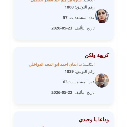
مدونة سلوي جلال
عاملة
رقم التوثيق:
1860
عدد المشاهدات:
57
مدونة سلوى محمود
عاملة
تاريخ التأليف:
23-05-2026
مدونة سماح حامد
عاملة
كريهة ولكن
مدونة سمر ابراهيم
الكاتب:
د. ايمان احمد ابو المجد الدواخلي
عاملة
رقم التوثيق:
1829
عدد المشاهدات:
63
مدونة سمير حماد
عاملة
تاريخ التأليف:
22-05-2026
مدونة سهام كمال
عاملة
وداعا يا وحيدي
مدونة سهر صيام