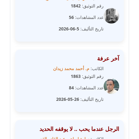
مدونة سامح فرج
رقم التوثيق:
1842
عاملة
عدد المشاهدات:
56
مدونة سحر أبو العلا
تاريخ التأليف:
5-06-2026
عاملة
مدونة سحر حسب الله
عاملة
آخر عرفة
الكاتب:
م. أحمد محمد زيدان
مدونة سعاد سيد
رقم التوثيق:
1863
عاملة
عدد المشاهدات:
84
مدونة سعيد زعلوك
تاريخ التأليف:
26-05-2026
معلق
مدونة سلوى بدران
عاملة
الرجل عندما يحب .. لا يوقفه الحديد
الكاتب:
سارة ابراهيم عبد القادر القصبي