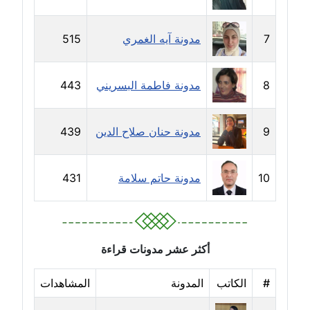
مدونة حلا عادل
عاملة
7
مدونة آيه الغمري
515
مدونة حنان الهواري
8
مدونة فاطمة البسريني
443
عاملة
مدونة حنان صلاح الدين
9
مدونة حنان صلاح الدين
439
عاملة
مدونة حنان طنطاوي
10
مدونة حاتم سلامة
431
عاملة
مدونة حنين الفلسطينية
متوفي
أكثر عشر مدونات قراءة
مدونة خالد الخطيب
#
الكاتب
المدونة
المشاهدات
عاملة