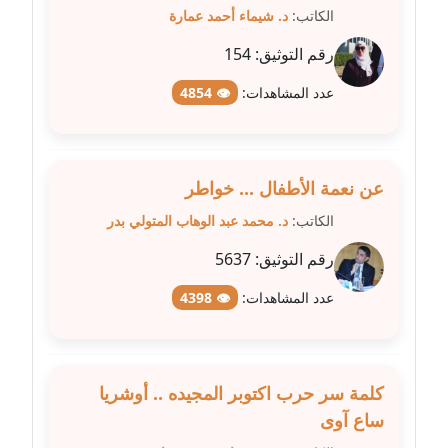
عاملة
الكاتب:
د. شيماء أحمد عمارة
رقم التوثيق:
154
مدونة عبد الوهاب بدر
عاملة
عدد المشاهدات:
👁 4854
مدونة عبير بسيوني
عاملة
عن نعمة الأطفال ... خواطر
مدونة عبير سعد
الكاتب:
د. محمد عبد الوهاب المتولي بدر
عاملة
رقم التوثيق:
5637
مدونة عبير عبد الرحيم (ماعت)
عدد المشاهدات:
👁 4398
عاملة
مدونة عبير عزاوي
عاملة
كلمة سر حرب اكتوبر المجيده .. أوشريا
ساع آوى
مدونة عبير محمد
عاملة