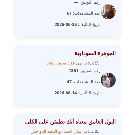
رقم التوثيق:
—
مدونة رفعت عراقي
عاملة
عدد المشاهدات:
61
تاريخ التأليف:
26-06-2026
مدونة رهام معلا
عاملة
مدونة ريهام الخميسي
الجوهرة السوداوية
عاملة
الكاتب:
د. نهى فؤاد محمد رشاد
مدونة زينات مطاوع
رقم التوثيق:
1861
عاملة
عدد المشاهدات:
47
مدونة زينب ابو الفضل
تاريخ التأليف:
14-06-2026
عاملة
مدونة زينب حمدي
البول الغامق معناه أنك تطمئن على الكلى
عاملة
الكاتب:
د. ايمان احمد ابو المجد الدواخلي