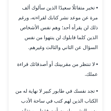
عاملة
• تخبر متفائلًا سعيدًا الذين سألوك ألف
مرة عن موعد نشر كتابك لقراءته، ورغم
مدونة أسماء نور الدين
عاملة
ذلك لن يقرأه أحد؛ وهم نفس الأشخاص
مدونة اسماعيل ابو زيد
الذين كلما قابلوك لن ينتهوا من نفس
عاملة
السؤال عن الثاني والثالث وغيرهم.
مدونة اسماعيل محسن
عاملة
• لا تنتظر من مقربينك أو أصدقائك قراءة
مدونة اسيمة اسامه
عملك.
عاملة
• تجد نفسك في طابور كبير لا نهاية له من
مدونة أشرف القط
عاملة
الكتاب الذين لهم كتب في ساحة الأدب
مدونة اشرف الكرم
ودور النشر، ولست أنت فقط من تفرَّد