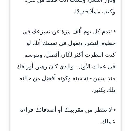
عاملة
وكتب عملًا جديدًا.
مدونة اشرف النجار
عاملة
• تندم كل يوم ألف مرة عن تسرعك في
مدونة السيده فوزي
خطوة النشر، وتقول في نفسك أنك لو
عاملة
كنت انتظرت أكثر لكان أفضل، وتتوسم
مدونة آمال صالح
في عملك الأول - والذي كان رهين أوراقك
عاملة
منذ سنين - تحسنه وكونه أفضل من حالته
مدونة أماني بالحاج
تلك بكثير.
معلق
مدونة أماني عبد السلام
• لا تنتظر من مقربينك أو أصدقائك قراءة
عاملة
عملك.
مدونة أماني عز الدين