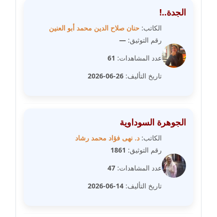
الجدة..!
مدونة علا الأزوك
الكاتب:
حنان صلاح الدين محمد أبو العنين
عاملة
رقم التوثيق:
—
مدونة علاء سرحان
عدد المشاهدات:
61
عاملة
تاريخ التأليف:
26-06-2026
مدونة علي الصادق
عاملة
الجوهرة السوداوية
مدونة علي الفشني
الكاتب:
د. نهى فؤاد محمد رشاد
عاملة
رقم التوثيق:
1861
مدونة عماد مصباح
عدد المشاهدات:
47
عاملة
تاريخ التأليف:
14-06-2026
مدونة عمرو عاطف
عاملة