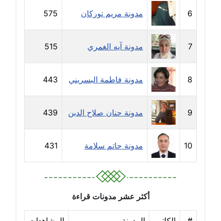
6
مدونة مريم توركان
575
مدونة بيان هدية
عاملة
7
مدونة آيه الغمري
515
مدونة تامر زيدان
عاملة
8
مدونة فاطمة البسريني
443
مدونة تسنيم فضالي
عاملة
9
مدونة حنان صلاح الدين
439
مدونة ثائر دالي
عاملة
10
مدونة حاتم سلامة
431
مدونة جاد كريم
عاملة
أكثر عشر مدونات قراءة
مدونة جلال الخطيب
عاملة
#
الكاتب
المدونة
المشاهدات