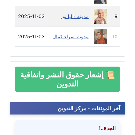
مدونة خالد العامري
معلق
9
مدونة داليا نور
2025-11-03
مدونة خالد دومه
10
مدونة اسراء كمال
2025-11-03
عاملة
مدونة خالد صالح
عاملة
📜
إشعار حقوق النشر واتفاقية
مدونة خالد عويس
التدوين
عاملة
مدونة خالد منير
عاملة
آخر الموثقات - مركز التدوين
مدونة خليل السيد
عاملة
الجدة..!