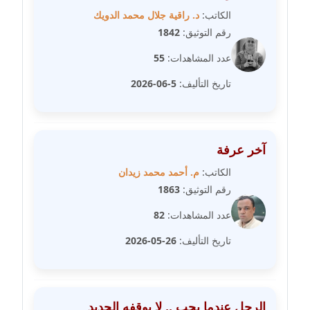
مدونة رحاب منيعم
الكاتب:
د. راقية جلال محمد الدويك
عاملة
رقم التوثيق:
1842
عدد المشاهدات:
55
مدونة رشا السعدي
عاملة
تاريخ التأليف:
5-06-2026
مدونة رشا شمس الدين
عاملة
آخر عرفة
مدونة رشا كمال
الكاتب:
م. أحمد محمد زيدان
عاملة
رقم التوثيق:
1863
عدد المشاهدات:
82
مدونة رشا ماهر
عاملة
تاريخ التأليف:
26-05-2026
مدونة رشيد سبابو
عاملة
الرجل عندما يحب .. لا يوقفه الحديد