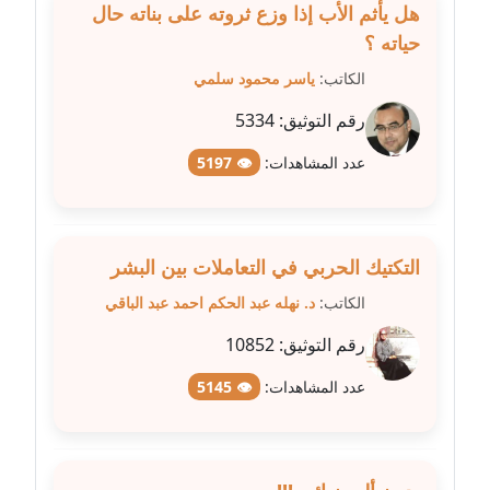
هل يأثم الأب إذا وزع ثروته على بناته حال
عاملة
حياته ؟
مدونة سهى الضاوي
الكاتب:
ياسر محمود سلمي
عاملة
رقم التوثيق:
5334
مدونة سهير عسكر
عدد المشاهدات:
👁 5197
عاملة
مدونة سوزان بهنسي
عاملة
التكتيك الحربي في التعاملات بين البشر
الكاتب:
د. نهله عبد الحكم احمد عبد الباقي
مدونة سوميه الالفي
رقم التوثيق:
10852
عاملة
عدد المشاهدات:
👁 5145
مدونة شادي الربابعة
عاملة
مدونة شرف الدين محمد