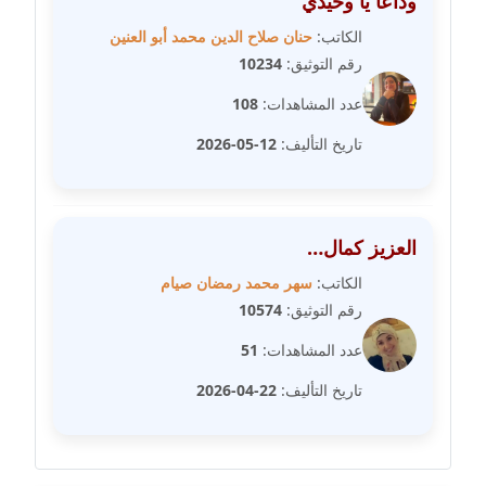
وداعا يا وحيدي
مدونة سارة ابراهيم
عاملة
الكاتب:
حنان صلاح الدين محمد أبو العنين
رقم التوثيق:
10234
مدونة سارة القصبي
عدد المشاهدات:
108
عاملة
تاريخ التأليف:
12-05-2026
مدونة سارة سعيد
عاملة
العزيز كمال…
مدونة سالي علاء الدين
عاملة
الكاتب:
سهر محمد رمضان صيام
رقم التوثيق:
10574
مدونة سامح رشاد
عدد المشاهدات:
51
عاملة
تاريخ التأليف:
22-04-2026
مدونة سامح طلعت
عاملة