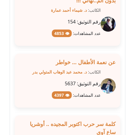
بدون ألم..نهائي !!!
عاملة
الكاتب:
د. شيماء أحمد عمارة
مدونة شريف ابراهيم
رقم التوثيق:
154
عاملة
عدد المشاهدات:
👁 4853
مدونة شيماء الجمل
عاملة
عن نعمة الأطفال ... خواطر
مدونة شيماء حسني
عاملة
الكاتب:
د. محمد عبد الوهاب المتولي بدر
رقم التوثيق:
5637
مدونة شيماء عبد المقصود
عاملة
عدد المشاهدات:
👁 4397
مدونة شيماء عصام
عاملة
كلمة سر حرب اكتوبر المجيده .. أوشريا
مدونة شيماء عمارة
ساع آوى