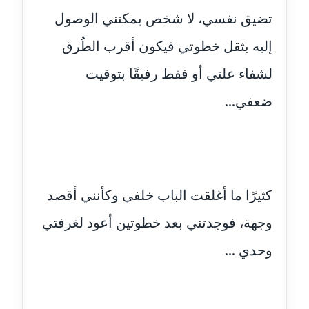
عاملة
تضيق نفسي، لا شخص يمكنني الوصول
إليه بثقل خطوتي فيكون أقرب الطُرق
مدونة أحمد مليجي
عاملة
لشفاء علتي أو فقط رفيقًا بتوقيت
ضعفي...
مدونة اريج الشرفا
عاملة
مدونة اسراء كمال
عاملة
كثيرًا ما أغلقت الباب خلفي وكأنني أقصد
مدونة اسلام أبو علم
عاملة
وجهة، فوجدتني بعد خطوتين أعود لغرفتي
وحدي ...
مدونة اسماء خوجة
عاملة
مدونة أسماء كاشف