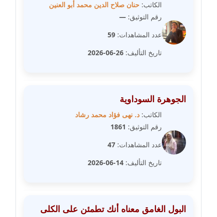
الكاتب:
حنان صلاح الدين محمد أبو العنين
مدونة خولة سعيدان
رقم التوثيق:
—
عاملة
عدد المشاهدات:
59
مدونة داليا السعيد
تاريخ التأليف:
26-06-2026
موقوف
مدونة داليا فاروق
عاملة
الجوهرة السوداوية
الكاتب:
د. نهى فؤاد محمد رشاد
مدونة داليا نور
رقم التوثيق:
1861
عاملة
عدد المشاهدات:
47
مدونة دعاء البدري
تاريخ التأليف:
14-06-2026
عاملة
مدونة دعاء الجابي
عاملة
البول الغامق معناه أنك تطمئن على الكلى