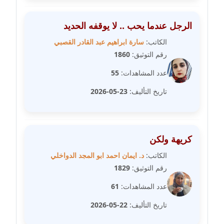
مدونة علا الأزوك
الرجل عندما يحب .. لا يوقفه الحديد
عاملة
الكاتب:
سارة ابراهيم عبد القادر القصبي
رقم التوثيق:
1860
مدونة علاء سرحان
عاملة
عدد المشاهدات:
55
تاريخ التأليف:
23-05-2026
مدونة علي الصادق
عاملة
مدونة علي الفشني
كريهة ولكن
عاملة
الكاتب:
د. ايمان احمد ابو المجد الدواخلي
رقم التوثيق:
1829
مدونة عماد مصباح
عاملة
عدد المشاهدات:
61
تاريخ التأليف:
22-05-2026
مدونة عمرو عاطف
عاملة