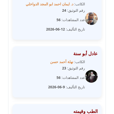
الكاتب:
د. ايمان احمد ابو المجد الدواخلي
مدونة دعاء الشاهد
رقم التوثيق:
24
عاملة
عدد المشاهدات:
56
مدونة دينا عاصم
تاريخ التأليف:
12-06-2026
عاملة
مدونة دينا منير
عاملة
عادل أبو سنة
مدونة راقية الدويك
الكاتب:
نهلة أحمد حسن
عاملة
رقم التوثيق:
23
عدد المشاهدات:
56
مدونة رانيا ثروت
عاملة
تاريخ التأليف:
9-06-2026
مدونة رجاء دياب
عاملة
الطب وقيمته