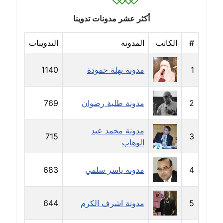
أكثر عشر مدونات تدوينا
مدونة إيناس عراقي
عاملة
#
الكاتب
المدونة
التدوينات
مدونة آيه ابو زهرة
1
مدونة نهلة حمودة
1140
عاملة
مدونة آية الدرديري
2
مدونة طلبة رضوان
769
عاملة
مدونة محمد عبد
مدونة آيه الغمري
715
3
الوهاب
عاملة
4
مدونة ياسر سلمي
683
مدونة آية عبد العزيز
عاملة
5
مدونة اشرف الكرم
644
مدونة ايهاب همام
عاملة