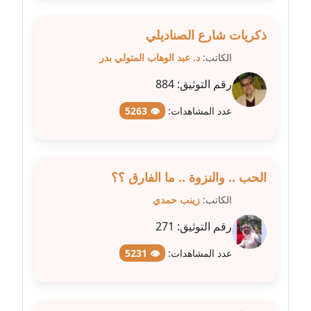
مدونة سلوي جلال
عاملة
ذكريات شارع الصناديلي
مدونة سلوى محمود
الكاتب:
د. عبد الوهاب المتولي بدر
عاملة
رقم التوثيق:
884
مدونة سماح حامد
عدد المشاهدات:
👁 5263
عاملة
مدونة سمر ابراهيم
عاملة
الحب .. والنزوة .. ما الفارق ؟؟
الكاتب:
زينب حمدي
مدونة سمير حماد
عاملة
رقم التوثيق:
271
عدد المشاهدات:
👁 5231
مدونة سهام كمال
عاملة
مدونة سهر صيام