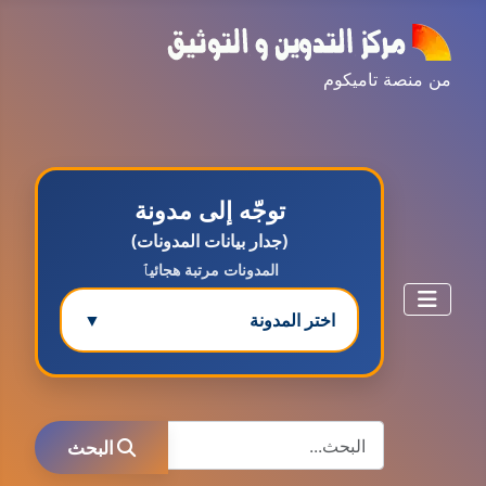
من منصة تاميكوم
توجّه إلى مدونة
(جدار بيانات المدونات)
المدونات مرتبة هجائيٱ
اختر المدونة
▼
مدونة ابتسام محمد
البحث
عاملة
البحث