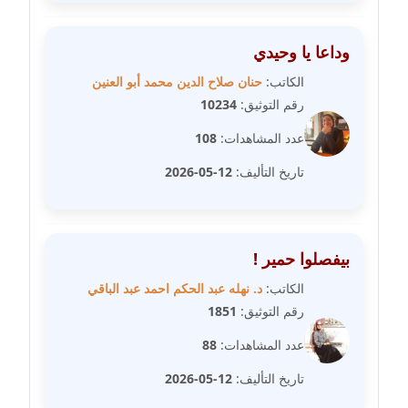
مدونة غادة زهران
وداعا يا وحيدي
عاملة
الكاتب:
حنان صلاح الدين محمد أبو العنين
رقم التوثيق:
10234
مدونة غادة سيد
عاملة
عدد المشاهدات:
108
تاريخ التأليف:
12-05-2026
مدونة غازي جابر
عاملة
مدونة فاطمة البسريني
بيفصلوا حمير !
عاملة
الكاتب:
د. نهله عبد الحكم احمد عبد الباقي
مدونة فاطمة الزهراء بناني
رقم التوثيق:
1851
موقوف
عدد المشاهدات:
88
مدونة فاطمة حجازي
تاريخ التأليف:
12-05-2026
عاملة