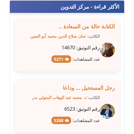
مدونة سامح فرج
الأكثر قراءة - مركز التدوين
عاملة
مدونة سحر أبو العلا
الكتابة حالة من السعادة ..
عاملة
الكاتب:
حنان صلاح الدين محمد أبو العنين
مدونة سحر حسب الله
رقم التوثيق:
14670
عاملة
عدد المشاهدات:
👁 5271
مدونة سعاد سيد
عاملة
رجل المستحيل ... وداعا
مدونة سعيد زعلوك
معلق
الكاتب:
د. محمد عبد الوهاب المتولي بدر
رقم التوثيق:
6523
مدونة سلوى بدران
عاملة
عدد المشاهدات:
👁 5268