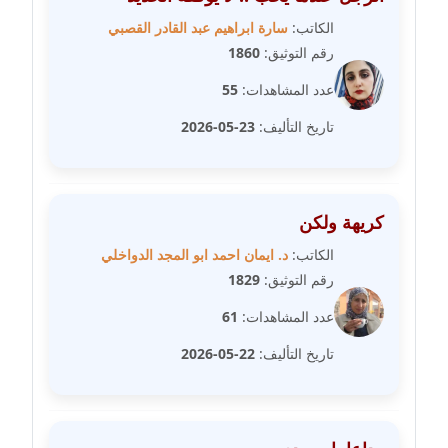
مدونة رفعت عراقي
الكاتب:
سارة ابراهيم عبد القادر القصبي
عاملة
رقم التوثيق:
1860
مدونة رهام معلا
عدد المشاهدات:
55
عاملة
تاريخ التأليف:
23-05-2026
مدونة ريهام الخميسي
عاملة
كريهة ولكن
مدونة زينات مطاوع
الكاتب:
د. ايمان احمد ابو المجد الدواخلي
عاملة
رقم التوثيق:
1829
مدونة زينب ابو الفضل
عدد المشاهدات:
61
عاملة
تاريخ التأليف:
22-05-2026
مدونة زينب حمدي
عاملة