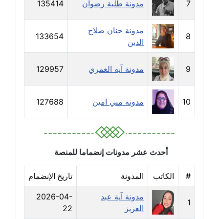
7
مدونة طلبة رضوان
135414
مدونة حجازي يونس
عاملة
مدونة حنان صلاح
133654
8
الدين
مدونة حسن رجب
عاملة
9
مدونة آيه الغمري
129957
مدونة حسن غريب
معلق
10
مدونة مني امين
127688
مدونة حسن محي الدين
متوفي
أحدث عشر مدونات إنضماما للمنصة
مدونة حسين العلي
عاملة
#
الكاتب
المدونة
تاريخ الإنضمام
مدونة آية عبد
2026-04-
مدونة حسين درمشاكي
1
العزيز
22
عاملة