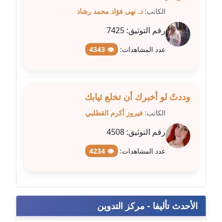
عاملة
الكاتب:
د. نهى فؤاد محمد رشاد
رقم التوثيق:
7425
مدونة شيماء مكى
عاملة
عدد المشاهدات:
👁 4343
مدونة صفا غنيم
عاملة
وددتُ لو أخبرك أن تخلع ثيابك
مدونة صفاء فوزي
الكاتب:
فيروز أكرم القطلبي
عاملة
رقم التوثيق:
4508
مدونة صفية الجيار
عدد المشاهدات:
👁 4234
عاملة
مدونة طارق المسيري
عاملة
الأحدث تأليفا - مركز التدوين
مدونة طلبة رضوان