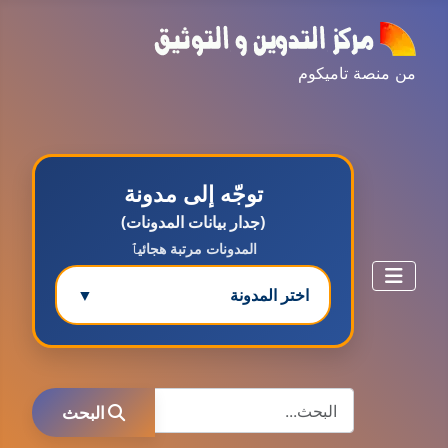
من منصة تاميكوم
توجّه إلى مدونة
(جدار بيانات المدونات)
المدونات مرتبة هجائيٱ
اختر المدونة
▼
مدونة ابتسام محمد
البحث
عاملة
البحث