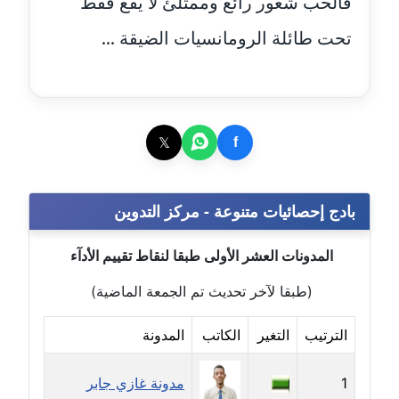
فالحب شعور رائع وممتلئ لا يقع فقط
عاملة
تحت طائلة الرومانسيات الضيقة ...
مدونة اشرف النجار
عاملة
مدونة السيده فوزي
𝕏
f
عاملة
مدونة آمال صالح
بادج إحصائيات متنوعة - مركز التدوين
عاملة
مدونة أماني بالحاج
المدونات العشر الأولى طبقا لنقاط تقييم الأدآء
معلق
(طبقا لآخر تحديث تم الجمعة الماضية)
مدونة أماني عبد السلام
الترتيب
التغير
الكاتب
المدونة
عاملة
1
مدونة غازي جابر
مدونة أماني عز الدين