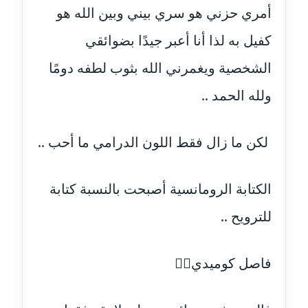
أمري حزني هو سري بيني وبين الله هو
عاملة
كفيل به لذا أنا أعبر جيدًا بضوائقي
مدونة أسماء نور الدين
عاملة
الشخصية ويغمرني الله بثوب لطفه دومًا
ولله الحمد ..
مدونة اسماعيل ابو زيد
عاملة
لكن ما زال فقط اللون الدرامي ما أحب ..
مدونة اسماعيل محسن
عاملة
الكتابة الرومانسية أصبحت بالنسبة كتابة
مدونة اسيمة اسامه
للترويح ..
عاملة
مدونة أشرف القط
فاصل كوميدي🤷‍♀️
عاملة
مدونة اشرف الكرم