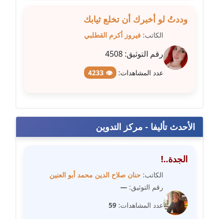
متوفي
وددتُ لو أخبرك أن تخلع ثيابك
مدونة طه ابوزيد
الكاتب:
فيروز أكرم القطلبي
عاملة
رقم التوثيق:
4508
مدونة طه عبد الوهاب
عدد المشاهدات:
👁 4233
عاملة
مدونة عاصم عرابي
عاملة
الأحدث تأليفا - مركز التدوين
مدونة عبد الحميد ابراهيم
عاملة
الجدة..!
مدونة عبد الرحمن محمد
الكاتب:
حنان صلاح الدين محمد أبو العنين
عاملة
رقم التوثيق:
—
عدد المشاهدات:
59
مدونة عبد الكريم موسى