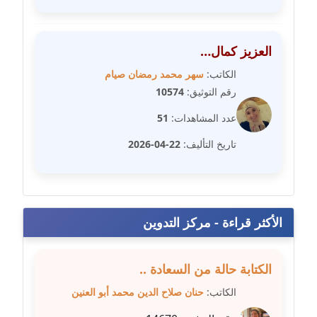
مدونة سامح فرج
عاملة
العزيز كمال…
مدونة سحر أبو العلا
عاملة
الكاتب:
سهر محمد رمضان صيام
رقم التوثيق:
10574
مدونة سحر حسب الله
عدد المشاهدات:
51
عاملة
تاريخ التأليف:
22-04-2026
مدونة سعاد سيد
عاملة
مدونة سعيد زعلوك
الأكثر قراءة - مركز التدوين
معلق
مدونة سلوى بدران
الكتابة حالة من السعادة ..
عاملة
الكاتب:
حنان صلاح الدين محمد أبو العنين