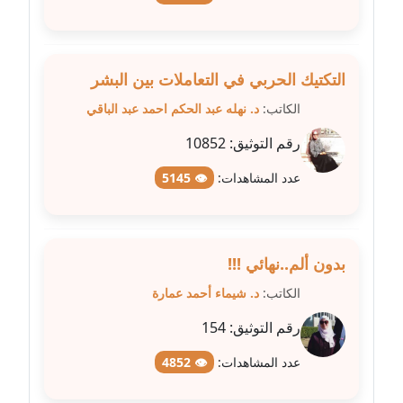
عاملة
مدونة شريف ابراهيم
التكتيك الحربي في التعاملات بين البشر
عاملة
الكاتب:
د. نهله عبد الحكم احمد عبد الباقي
مدونة شيماء الجمل
رقم التوثيق:
10852
عاملة
عدد المشاهدات:
👁 5145
مدونة شيماء حسني
عاملة
مدونة شيماء عبد المقصود
بدون ألم..نهائي !!!
عاملة
الكاتب:
د. شيماء أحمد عمارة
مدونة شيماء عصام
رقم التوثيق:
154
عاملة
عدد المشاهدات:
👁 4852
مدونة شيماء عمارة