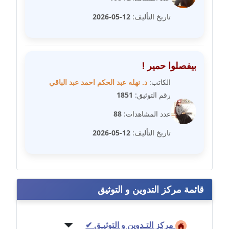
تاريخ التأليف:
12-05-2026
مدونة فيرا زولوتاريفا
عاملة
مدونة فيروز القطلبي
بيفصلوا حمير !
عاملة
الكاتب:
د. نهله عبد الحكم احمد عبد الباقي
مدونة كريمان سالم
رقم التوثيق:
1851
عاملة
عدد المشاهدات:
88
مدونة كنوز صلاح
تاريخ التأليف:
12-05-2026
موقوف
مدونة كيندا فائز
عاملة
قائمة مركز التدوين و التوثيق
مدونة ليلى سرحان
عاملة
مركز التـدوين و التوثيـق ✔