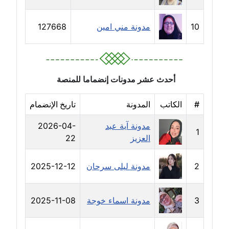
مدونة حلا عادل
10
مدونة مني امين
127668
عاملة
مدونة حنان الهواري
عاملة
أحدث عشر مدونات إنضماما للمنصة
مدونة حنان صلاح الدين
عاملة
#
الكاتب
المدونة
تاريخ الإنضمام
مدونة آية عبد
2026-04-
مدونة حنان طنطاوي
1
العزيز
22
عاملة
2
مدونة ليلى سرحان
2025-12-12
مدونة حنين الفلسطينية
متوفي
3
مدونة اسماء خوجة
2025-11-08
مدونة خالد الخطيب
عاملة