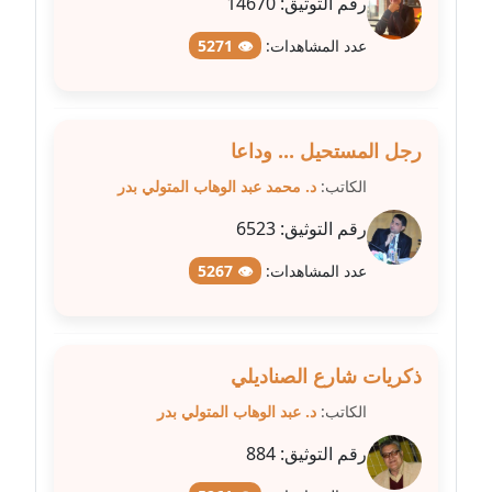
مدونة سلوي جلال
رقم التوثيق:
14670
عاملة
عدد المشاهدات:
👁 5271
مدونة سلوى محمود
عاملة
رجل المستحيل ... وداعا
مدونة سماح حامد
الكاتب:
د. محمد عبد الوهاب المتولي بدر
عاملة
رقم التوثيق:
6523
مدونة سمر ابراهيم
عاملة
عدد المشاهدات:
👁 5267
مدونة سمير حماد
عاملة
ذكريات شارع الصناديلي
مدونة سهام كمال
الكاتب:
د. عبد الوهاب المتولي بدر
عاملة
رقم التوثيق:
884
مدونة سهر صيام