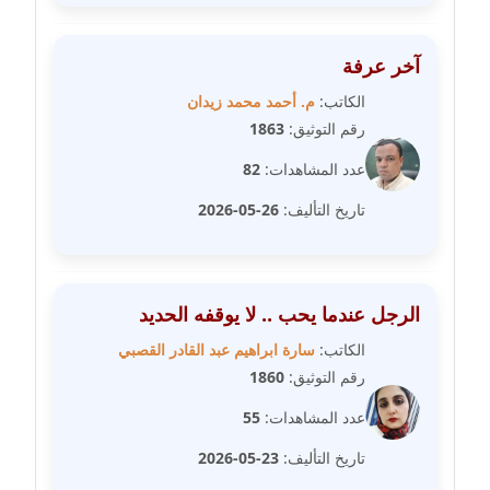
مدونة رفعت عراقي
عاملة
آخر عرفة
مدونة رهام معلا
الكاتب:
م. أحمد محمد زيدان
عاملة
رقم التوثيق:
1863
عدد المشاهدات:
82
مدونة ريهام الخميسي
عاملة
تاريخ التأليف:
26-05-2026
مدونة زينات مطاوع
عاملة
الرجل عندما يحب .. لا يوقفه الحديد
مدونة زينب ابو الفضل
الكاتب:
سارة ابراهيم عبد القادر القصبي
عاملة
رقم التوثيق:
1860
مدونة زينب حمدي
عدد المشاهدات:
55
عاملة
تاريخ التأليف:
23-05-2026