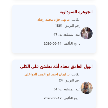
مدونة دعاء الشاهد
عاملة
الجوهرة السوداوية
الكاتب:
د. نهى فؤاد محمد رشاد
مدونة دينا عاصم
رقم التوثيق:
1861
عاملة
عدد المشاهدات:
47
مدونة دينا منير
تاريخ التأليف:
14-06-2026
عاملة
مدونة راقية الدويك
عاملة
البول الغامق معناه أنك تطمئن على الكلى
الكاتب:
د. ايمان احمد ابو المجد الدواخلي
مدونة رانيا ثروت
رقم التوثيق:
24
عاملة
عدد المشاهدات:
54
مدونة رجاء دياب
تاريخ التأليف:
12-06-2026
عاملة