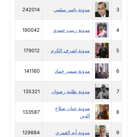
3
مدونة ياسر سلمي
242014
مدونة حجازي يونس
عاملة
4
مدونة زينب حمدي
190042
مدونة حسن رجب
عاملة
5
مدونة اشرف الكرم
179012
مدونة حسن غريب
معلق
6
مدونة سمير حماد
141160
مدونة حسن محي الدين
متوفي
7
مدونة طلبة رضوان
135321
مدونة حسين العلي
مدونة حنان صلاح
عاملة
133587
8
الدين
مدونة حسين درمشاكي
عاملة
9
مدونة آيه الغمري
129884