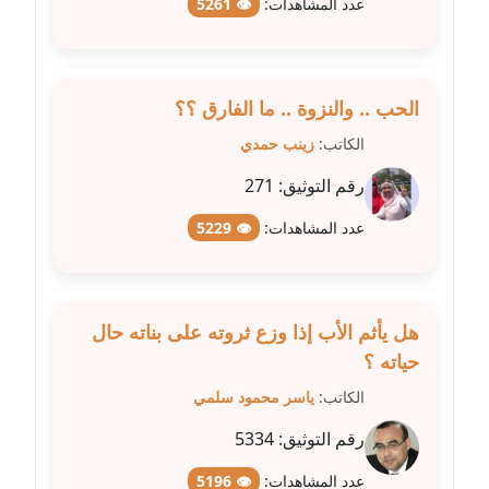
عدد المشاهدات:
👁 5261
عاملة
مدونة سهى الضاوي
عاملة
الحب .. والنزوة .. ما الفارق ؟؟
الكاتب:
زينب حمدي
مدونة سهير عسكر
عاملة
رقم التوثيق:
271
عدد المشاهدات:
👁 5229
مدونة سوزان بهنسي
عاملة
مدونة سوميه الالفي
هل يأثم الأب إذا وزع ثروته على بناته حال
عاملة
حياته ؟
الكاتب:
ياسر محمود سلمي
مدونة شادي الربابعة
عاملة
رقم التوثيق:
5334
مدونة شرف الدين محمد
عدد المشاهدات:
👁 5196