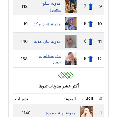
مدونة سلوى
7
112
9
محمود
مدونة إيناس عراقي
عاملة
6
10
مدونة عزة بركة
19
مدونة آيه ابو زهرة
عاملة
6
11
مدونة بيان هدية
140
مدونة آية الدرديري
مدونة هاميس
عاملة
6
158
12
جمال
مدونة آيه الغمري
عاملة
أكثر عشر مدونات تدوينا
مدونة آية عبد العزيز
عاملة
#
الكاتب
المدونة
التدوينات
مدونة ايهاب همام
1
مدونة نهلة حمودة
1140
عاملة