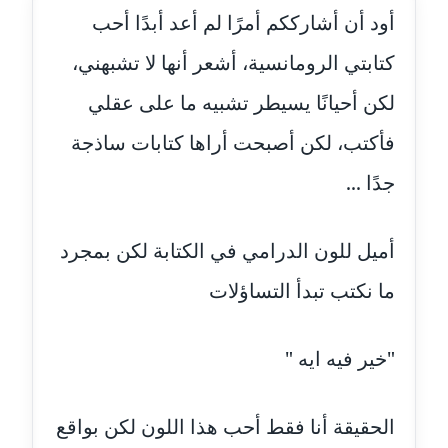
أود أن أشارككم أمرًا لم أعد أبدًا أحب
عاملة
كتابتي الرومانسية، أشعر أنها لا تشبهني،
مدونة أحمد مليجي
عاملة
لكن أحيانًا يسيطر تشبيه ما على عقلي
فأكتب، لكن أصبحت أراها كتابات ساذجة
مدونة اريج الشرفا
عاملة
جدًا ...
مدونة اسراء كمال
عاملة
أميل للون الدرامي في الكتابة لكن بمجرد
ما نكتب تبدأ التساؤلات
مدونة اسلام أبو علم
عاملة
"خير فيه ايه "
مدونة اسماء خوجة
عاملة
الحقيقة أنا فقط أحب هذا اللون لكن بواقع
مدونة أسماء كاشف