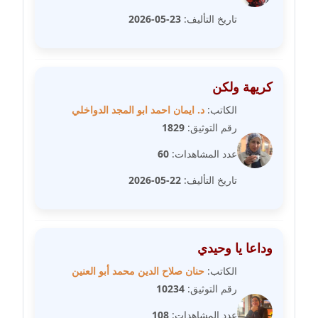
تاريخ التأليف:
23-05-2026
مدونة غادة زهران
عاملة
مدونة غادة سيد
كريهة ولكن
عاملة
الكاتب:
د. ايمان احمد ابو المجد الدواخلي
رقم التوثيق:
1829
مدونة غازي جابر
عاملة
عدد المشاهدات:
60
تاريخ التأليف:
22-05-2026
مدونة فاطمة البسريني
عاملة
مدونة فاطمة الزهراء بناني
وداعا يا وحيدي
موقوف
الكاتب:
حنان صلاح الدين محمد أبو العنين
رقم التوثيق:
10234
مدونة فاطمة حجازي
عاملة
عدد المشاهدات:
108