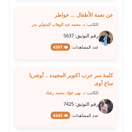
عاملة
عن نعمة الأطفال ... خواطر
مدونة شيماء مكى
الكاتب:
د. محمد عبد الوهاب المتولي بدر
عاملة
رقم التوثيق:
5637
مدونة صفا غنيم
عاملة
عدد المشاهدات:
👁 4397
مدونة صفاء فوزي
عاملة
كلمة سر حرب اكتوبر المجيده .. أوشريا
ساع آوى
مدونة صفية الجيار
عاملة
الكاتب:
د. نهى فؤاد محمد رشاد
رقم التوثيق:
7425
مدونة طارق المسيري
عاملة
عدد المشاهدات:
👁 4343
مدونة طلبة رضوان