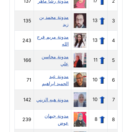
عاملة
17
2
مدونة رشا ماهر
137
مدونة ايمان النادي
مدونة محمد بن
13
135
3
عاملة
زيد
مدونة مريم فرج
مدونة ايمان صلاح
13
243
4
الله
عاملة
مدونة محاسن
مدونة ايمان عبد الحليم
11
166
5
علي
عاملة
مدونة عبد
10
71
6
مدونة ايمان عماد
الحميد ابراهيم
عاملة
10
7
مدونة هبه الزيني
142
مدونة ايمان قادري
عاملة
مدونة جيهان
8
239
8
عوض
مدونة ايمن موسي
عاملة