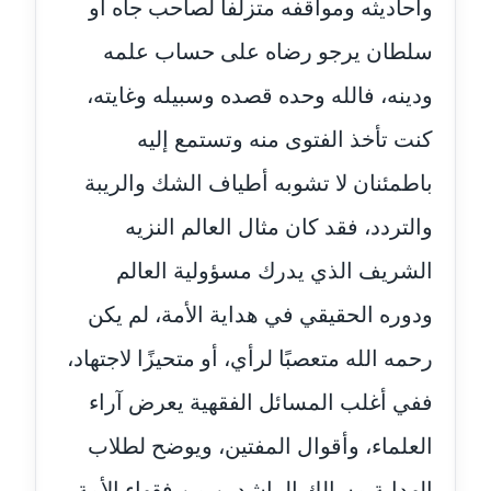
وأحاديثه ومواقفه متزلفا لصاحب جاه أو
مدونة آمال صالح
سلطان يرجو رضاه على حساب علمه
عاملة
ودينه، فالله وحده قصده وسبيله وغايته،
مدونة أماني بالحاج
معلق
كنت تأخذ الفتوى منه وتستمع إليه
باطمئنان لا تشوبه أطياف الشك والريبة
مدونة أماني عبد السلام
عاملة
والتردد، فقد كان مثال العالم النزيه
مدونة أماني عز الدين
الشريف الذي يدرك مسؤولية العالم
عاملة
ودوره الحقيقي في هداية الأمة، لم يكن
مدونة أمل الجزائرية
رحمه الله متعصبًا لرأي، أو متحيزًا لاجتهاد،
متوفي
ففي أغلب المسائل الفقهية يعرض آراء
مدونة أمل الخولي
العلماء، وأقوال المفتين، ويوضح لطلاب
عاملة
الهداية مسالك الراشدين من فقهاء الأمة،