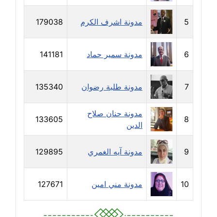
مدونة زينات مطاوع
5
مدونة اشرف الكرم
179038
عاملة
6
مدونة سمير حماد
141181
مدونة زينب ابو الفضل
عاملة
7
مدونة طلبة رضوان
135340
مدونة زينب حمدي
عاملة
مدونة حنان صلاح
133605
8
الدين
مدونة سارة ابراهيم
عاملة
9
مدونة آيه الغمري
129895
مدونة سارة القصبي
عاملة
10
مدونة مني امين
127671
مدونة سارة سعيد
عاملة