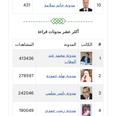
10
مدونة حاتم سلامة
431
مدونة رشا كمال
عاملة
مدونة رشا ماهر
أكثر عشر مدونات قراءة
عاملة
#
الكاتب
المدونة
المشاهدات
مدونة رشيد سبابو
مدونة محمد عبد
عاملة
413436
1
الوهاب
مدونة رفعت عراقي
عاملة
2
مدونة نهلة حمودة
278597
مدونة رهام معلا
3
مدونة ياسر سلمي
242046
عاملة
مدونة ريهام الخميسي
4
مدونة زينب حمدي
190049
عاملة