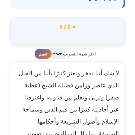
مدونة أحمد سيد
عاملة
⭐ 0 / 5
مدونة احمد شقليط
عاملة
مدونة أحمد عبد الفتاح
لطفا قم بالتقييم
عاملة
لا شك أننا نفخر ونعتز كثيرًا بأننا من الجيل
مدونة احمد كريدي
عاملة
الذي عاصر وزامن فضيلة الشيخ (عطية
صقر) وتربى وتعلم من فتاويه، واغترفنا
مدونة أحمد مليجي
عاملة
عبر أحاديثه كثيرًا من قيم الدين وسماحة
الإسلام وأصول الشريعة وأحكامها
مدونة اريج الشرفا
عاملة
السامقة.. ما زال إلى اليوم يرن صوت