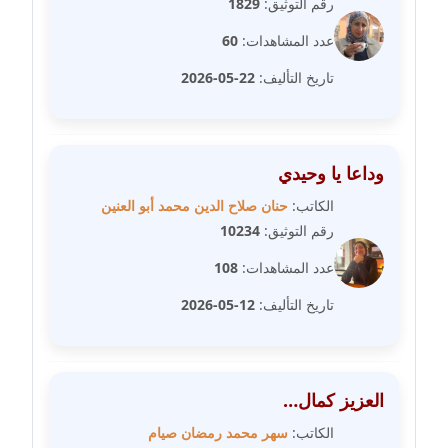
رقم التوثيق:
1829
مدونة عاصم عرابي
عاملة
عدد المشاهدات:
60
تاريخ التأليف:
22-05-2026
مدونة عبد الحميد ابراهيم
عاملة
مدونة عبد الرحمن محمد
وداعا يا وحيدي
عاملة
الكاتب:
حنان صلاح الدين محمد أبو العنين
رقم التوثيق:
10234
مدونة عبد الكريم موسى
عاملة
عدد المشاهدات:
108
تاريخ التأليف:
12-05-2026
مدونة عبد الوهاب بدر
عاملة
مدونة عبير بسيوني
العزيز كمال…
عاملة
الكاتب:
سهر محمد رمضان صيام