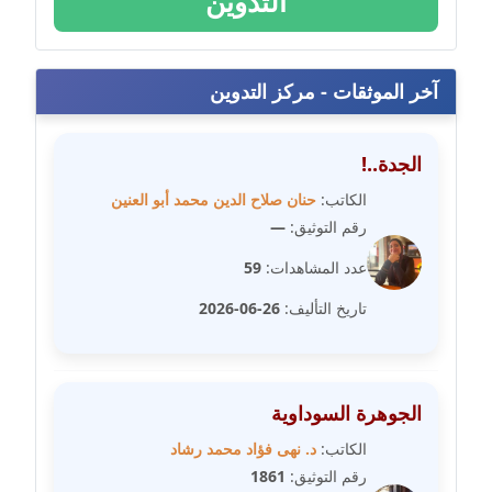
التدوين
مدونة سمر ابراهيم
عاملة
آخر الموثقات - مركز التدوين
مدونة سمير حماد
عاملة
الجدة..!
مدونة سهام كمال
الكاتب:
حنان صلاح الدين محمد أبو العنين
عاملة
رقم التوثيق:
—
عدد المشاهدات:
59
مدونة سهر صيام
عاملة
تاريخ التأليف:
26-06-2026
مدونة سهى الضاوي
عاملة
الجوهرة السوداوية
مدونة سهير عسكر
الكاتب:
د. نهى فؤاد محمد رشاد
عاملة
رقم التوثيق:
1861