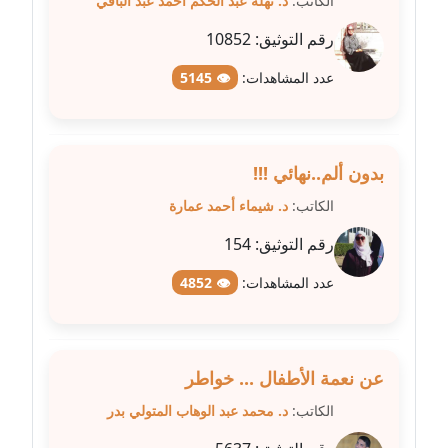
الكاتب:
د. نهله عبد الحكم احمد عبد الباقي
عاملة
رقم التوثيق:
10852
مدونة فاطمة البسريني
عدد المشاهدات:
👁 5145
عاملة
مدونة فاطمة الزهراء بناني
موقوف
بدون ألم..نهائي !!!
الكاتب:
د. شيماء أحمد عمارة
مدونة فاطمة حجازي
رقم التوثيق:
154
عاملة
عدد المشاهدات:
👁 4852
مدونة فيرا زولوتاريفا
عاملة
مدونة فيروز القطلبي
عن نعمة الأطفال ... خواطر
عاملة
الكاتب:
د. محمد عبد الوهاب المتولي بدر
مدونة كريمان سالم