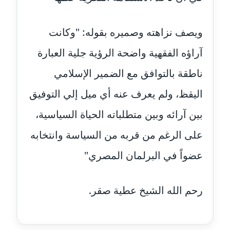
مدونة تسنيم فضالي
عاملة
ويصف نزاهته وصميره بقوله: "وكانت
مدونة ثائر دالي
عاملة
آراؤه الفقهية واضحة الرؤية جلية العبارة
ناطقة بالتوافق مع الضمير الإسلامي
مدونة جاد كريم
عاملة
اليقظ، ولم يعرف عنه أي ميل إلي التوفيق
بين آرائه وبين متطلباته الحياة السياسية،
مدونة جلال الخطيب
عاملة
على الرغم من قربه من السياسة وانتخابه
مدونة جهاد عبد الحميد
عضواً في البرلمان المصري"
عاملة
رحم الله الشيخ عطية صقر.
مدونة جهاد غازي
عاملة
مدونة جواد الحربي