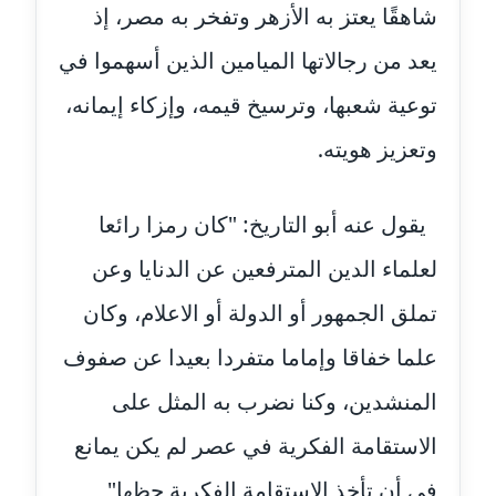
مدونة آية الدرديري
شاهقًا يعتز به الأزهر وتفخر به مصر، إذ
عاملة
يعد من رجالاتها الميامين الذين أسهموا في
مدونة آيه الغمري
توعية شعبها، وترسيخ قيمه، وإزكاء إيمانه،
عاملة
وتعزيز هويته.
مدونة آية عبد العزيز
عاملة
يقول عنه أبو التاريخ: "كان رمزا رائعا
مدونة ايهاب همام
لعلماء الدين المترفعين عن الدنايا وعن
عاملة
تملق الجمهور أو الدولة أو الاعلام، وكان
مدونة بيان هدية
علما خفاقا وإماما متفردا بعيدا عن صفوف
عاملة
المنشدين، وكنا نضرب به المثل على
مدونة تامر زيدان
عاملة
الاستقامة الفكرية في عصر لم يكن يمانع
في أن تأخذ الاستقامة الفكرية حظها"