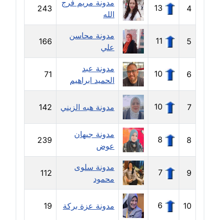
مدونة مريم فرج
عاملة
13
243
4
الله
مدونة خالد عويس
مدونة محاسن
عاملة
11
166
5
علي
مدونة خالد منير
مدونة عبد
10
71
6
عاملة
الحميد ابراهيم
مدونة خليل السيد
10
7
مدونة هبه الزيني
142
عاملة
مدونة جيهان
مدونة خولة سعيدان
8
239
8
عوض
عاملة
مدونة سلوى
7
112
9
مدونة داليا السعيد
محمود
موقوف
6
10
مدونة عزة بركة
19
مدونة داليا فاروق