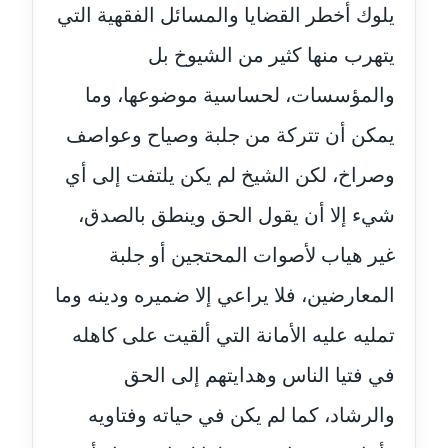
يلوك أخطر القضايا والمسائل الفقهية التي
مدونة اسماعيل محسن
عاملة
يتهرب منها كثير من الشيوخ بل
والمؤسسات، لحساسية موضوعها، وما
مدونة اسيمة اسامه
عاملة
يمكن أن تتركة من جلبة وصياح وعواصف
وصراخ، لكن الشيخ لم يكن يلتفت إلى أي
مدونة أشرف القط
عاملة
شيء إلا أن يقول الحق وينطق بالصدق،
مدونة اشرف الكرم
غير هياب لأصوات المحتجين أو جلبة
عاملة
المعارضين، فلا يراعي إلا ضميره ودينه وما
مدونة اشرف النجار
تمليه عليه الأمانة التي ألقيت على كاهله
عاملة
في فتيا الناس وهدايتهم إلى الحق
مدونة السيده فوزي
والرشاد، كما لم يكن في حياته وفتاويه
عاملة