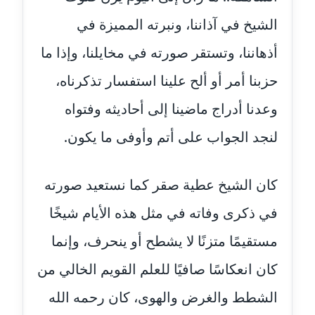
مدونة اسراء كمال
الشيخ في آذاننا، ونبرته المميزة في
عاملة
أذهاننا، وتستقر صورته في مخايلنا، وإذا ما
مدونة اسلام أبو علم
حزبنا أمر أو ألح علينا استفسار تذكرناه،
عاملة
وعدنا أدراج ماضينا إلى أحاديثه وفتواه
مدونة اسماء خوجة
لنجد الجواب على أتم وأوفى ما يكون.
عاملة
مدونة أسماء كاشف
كان الشيخ عطية صقر كما نستعيد صورته
عاملة
في ذكرى وفاته في مثل هذه الأيام شيخًا
مدونة أسماء نور الدين
مستقيمًا متزنًا لا يشطح أو ينحرف، وإنما
عاملة
كان انعكاسًا صافيًا للعلم القويم الخالي من
مدونة اسماعيل ابو زيد
الشطط والغرض والهوى، كان رحمه الله
عاملة