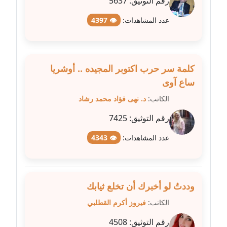
رقم التوثيق:
5637
عاملة
عدد المشاهدات:
👁 4397
مدونة كنوز صلاح
موقوف
كلمة سر حرب اكتوبر المجيده .. أوشريا
مدونة كيندا فائز
ساع آوى
عاملة
الكاتب:
د. نهى فؤاد محمد رشاد
مدونة ليلى سرحان
رقم التوثيق:
7425
عاملة
عدد المشاهدات:
👁 4343
مدونة مارية محمد
عاملة
مدونة مبارك عابد
وددتُ لو أخبرك أن تخلع ثيابك
عاملة
الكاتب:
فيروز أكرم القطلبي
رقم التوثيق:
4508
مدونة محاسن علي