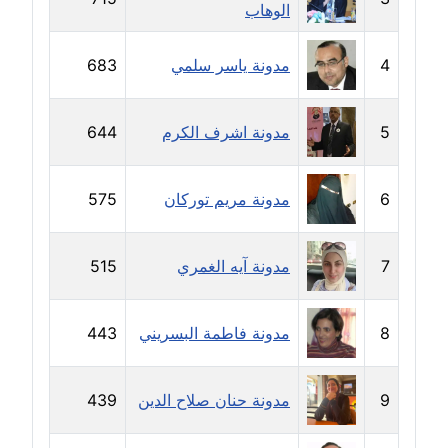
الوهاب
مدونة راقية الدويك
4
مدونة ياسر سلمي
683
عاملة
مدونة رانيا ثروت
5
مدونة اشرف الكرم
644
عاملة
مدونة رجاء دياب
6
مدونة مريم توركان
575
عاملة
7
مدونة آيه الغمري
515
مدونة رحاب منيعم
عاملة
8
مدونة فاطمة البسريني
443
مدونة رشا السعدي
عاملة
9
مدونة حنان صلاح الدين
439
مدونة رشا شمس الدين
عاملة