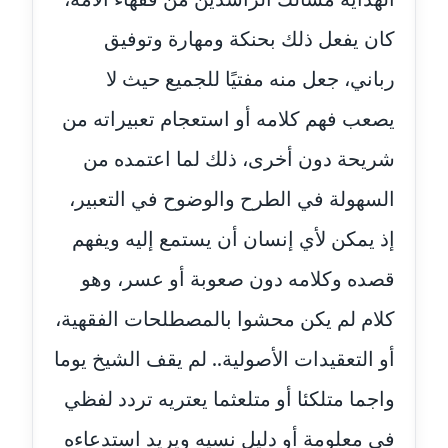
مدونة أمل درويش
كان يفعل ذلك بحنكة ومهارة وتوفيق
عاملة
رباني، جعل منه مفتيًا للجميع حيث لا
مدونة أمل زيادة
عاملة
يصعب فهم كلامه أو استعجام تعبيراته من
شريحة دون أخرى، ذلك لما اعتمده من
مدونة امل محمود
عاملة
السهولة في الطرح والوضوح في التعبير،
إذ يمكن لأي إنسان أن يستمع إليه ويفهم
مدونة أمل منشاوي
موقوف
قصده وكلامه دون صعوبة أو عسر، وهو
مدونة أميرة اسماعيل
كلام لم يكن محشوا بالمصطلحات الفقهية،
عاملة
أو التعقيدات الأصولية.. لم يقف الشيخ يوما
مدونة أميرة رفعت
واجما متلكئا أو متلعثما يعتريه تردد لفظي
عاملة
في معلومة أو دليل نسيه ويريد استدعاءه