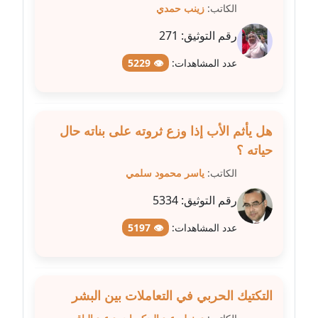
مدونة علي الصادق
الكاتب:
زينب حمدي
عاملة
رقم التوثيق:
271
مدونة علي الفشني
عدد المشاهدات:
👁 5229
عاملة
مدونة عماد مصباح
عاملة
هل يأثم الأب إذا وزع ثروته على بناته حال
حياته ؟
مدونة عمرو عاطف
الكاتب:
ياسر محمود سلمي
عاملة
رقم التوثيق:
5334
مدونة غادة زهران
عدد المشاهدات:
👁 5197
عاملة
مدونة غادة سيد
عاملة
التكتيك الحربي في التعاملات بين البشر
مدونة غازي جابر