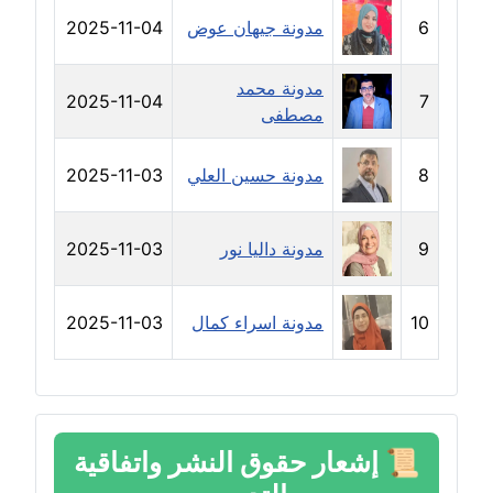
6
مدونة جيهان عوض
2025-11-04
مدونة سعاد سيد
عاملة
مدونة محمد
2025-11-04
7
مصطفى
مدونة سعيد زعلوك
معلق
8
مدونة حسين العلي
2025-11-03
مدونة سلوى بدران
عاملة
9
مدونة داليا نور
2025-11-03
مدونة سلوي جلال
عاملة
10
مدونة اسراء كمال
2025-11-03
مدونة سلوى محمود
عاملة
مدونة سماح حامد
📜
إشعار حقوق النشر واتفاقية
عاملة