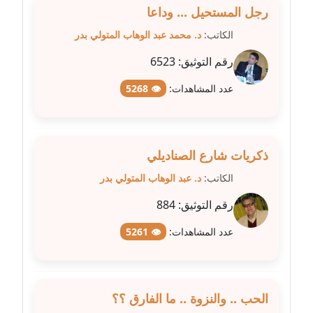
مدونة عزة بركة
رجل المستحيل ... وداعا
عاملة
الكاتب:
د. محمد عبد الوهاب المتولي بدر
مدونة عطا الله حسب الله
رقم التوثيق:
6523
عاملة
عدد المشاهدات:
👁 5268
مدونة عفاف حسين
عاملة
ذكريات شارع الصناديلي
مدونة علا ابو السعادات
عاملة
الكاتب:
د. عبد الوهاب المتولي بدر
رقم التوثيق:
884
مدونة علا الأزوك
عاملة
عدد المشاهدات:
👁 5261
مدونة علاء سرحان
عاملة
الحب .. والنزوة .. ما الفارق ؟؟