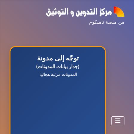
من منصة تاميكوم
توجّه إلى مدونة
(جدار بيانات المدونات)
المدونات مرتبة هجائيٱ