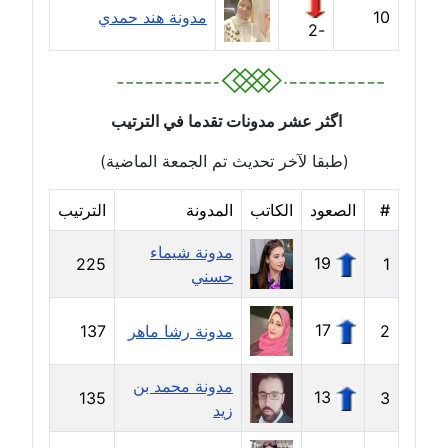
عاملة
10
مدونة هند حمدي
-2
مدونة حنان طنطاوي
عاملة
اگثر عشر مدونات تقدما في الترتيب
مدونة حنين الفلسطينية
متوفي
(طبقا لآخر تحديث تم الجمعة الماضية)
مدونة خالد الخطيب
#
الصعود
الكاتب
المدونة
الترتيب
عاملة
مدونة شيماء
19
225
1
حسني
مدونة خالد العامري
معلق
17
2
مدونة رشا ماهر
137
مدونة خالد دومه
عاملة
مدونة محمد بن
13
135
3
زيد
مدونة خالد صالح