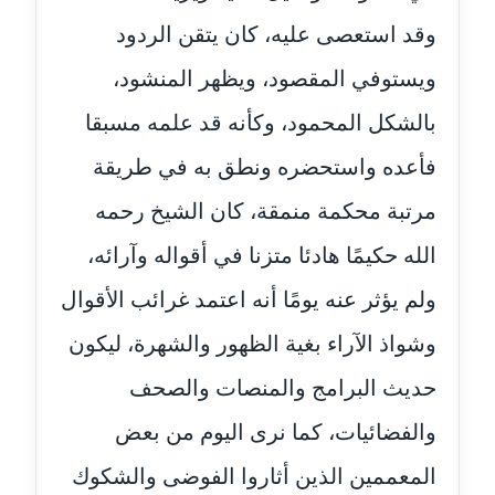
مدونة أميرة محمود
وقد استعصى عليه، كان يتقن الردود
عاملة
ويستوفي المقصود، ويظهر المنشود،
مدونة انجي مطاوع
بالشكل المحمود، وكأنه قد علمه مسبقا
عاملة
فأعده واستحضره ونطق به في طريقة
مدونة آيات القاضي
عاملة
مرتبة محكمة منمقة، كان الشيخ رحمه
الله حكيمًا هادئا متزنا في أقواله وآرائه،
مدونة ايمان الدواخلي
عاملة
ولم يؤثر عنه يومًا أنه اعتمد غرائب الأقوال
وشواذ الآراء بغية الظهور والشهرة، ليكون
مدونة ايمان النادي
عاملة
حديث البرامج والمنصات والصحف
مدونة ايمان صلاح
والفضائيات، كما نرى اليوم من بعض
عاملة
المعممين الذين أثاروا الفوضى والشكوك