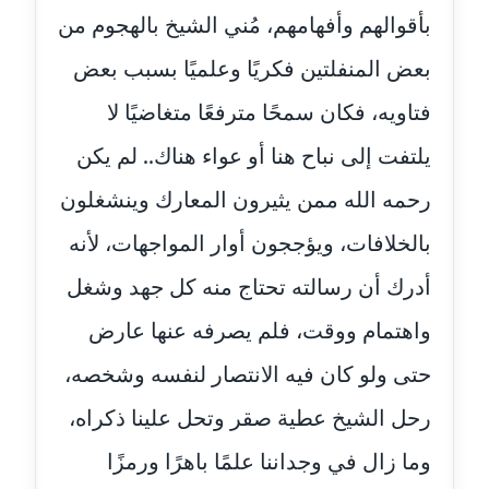
مدونة ايمان عبد الحليم
بأقوالهم وأفهامهم، مُني الشيخ بالهجوم من
عاملة
بعض المنفلتين فكريًا وعلميًا بسبب بعض
مدونة ايمان عماد
فتاويه، فكان سمحًا مترفعًا متغاضيًا لا
عاملة
يلتفت إلى نباح هنا أو عواء هناك.. لم يكن
مدونة ايمان قادري
رحمه الله ممن يثيرون المعارك وينشغلون
عاملة
بالخلافات، ويؤججون أوار المواجهات، لأنه
مدونة ايمن موسي
عاملة
أدرك أن رسالته تحتاج منه كل جهد وشغل
واهتمام ووقت، فلم يصرفه عنها عارض
مدونة إيناس عراقي
عاملة
حتى ولو كان فيه الانتصار لنفسه وشخصه،
مدونة آيه ابو زهرة
رحل الشيخ عطية صقر وتحل علينا ذكراه،
عاملة
وما زال في وجداننا علمًا باهرًا ورمزًا