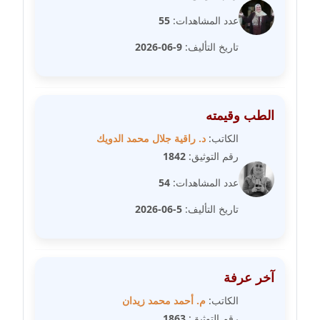
مدونة شيماء حسني
عدد المشاهدات:
55
عاملة
تاريخ التأليف:
9-06-2026
مدونة شيماء عبد المقصود
عاملة
الطب وقيمته
مدونة شيماء عصام
عاملة
الكاتب:
د. راقية جلال محمد الدويك
رقم التوثيق:
1842
مدونة شيماء عمارة
عدد المشاهدات:
54
عاملة
تاريخ التأليف:
5-06-2026
مدونة شيماء مكى
عاملة
آخر عرفة
مدونة صفا غنيم
عاملة
الكاتب:
م. أحمد محمد زيدان
رقم التوثيق:
1863