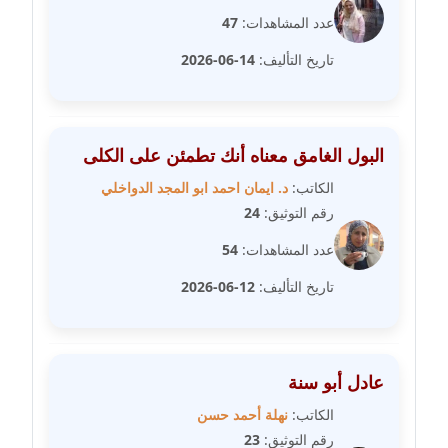
عدد المشاهدات:
47
مدونة سوزان بهنسي
عاملة
تاريخ التأليف:
14-06-2026
مدونة سوميه الالفي
عاملة
البول الغامق معناه أنك تطمئن على الكلى
مدونة شادي الربابعة
الكاتب:
د. ايمان احمد ابو المجد الدواخلي
عاملة
رقم التوثيق:
24
مدونة شرف الدين محمد
عدد المشاهدات:
54
عاملة
تاريخ التأليف:
12-06-2026
مدونة شريف ابراهيم
عاملة
عادل أبو سنة
مدونة شيماء الجمل
الكاتب:
نهلة أحمد حسن
عاملة
رقم التوثيق:
23