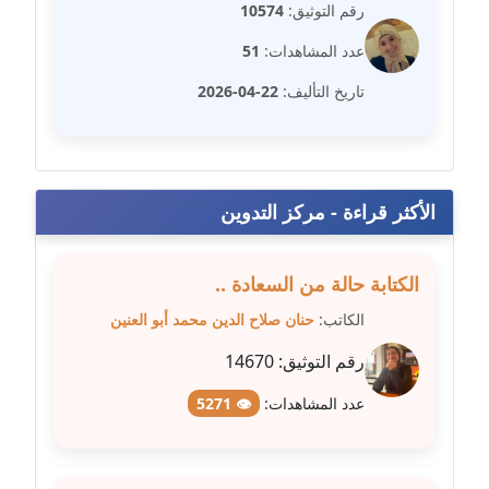
مدونة عبير سعد
رقم التوثيق:
10574
عاملة
عدد المشاهدات:
51
مدونة عبير عبد الرحيم (ماعت)
تاريخ التأليف:
22-04-2026
عاملة
مدونة عبير عزاوي
عاملة
الأكثر قراءة - مركز التدوين
مدونة عبير محمد
عاملة
الكتابة حالة من السعادة ..
الكاتب:
حنان صلاح الدين محمد أبو العنين
مدونة عبير مصطفى
عاملة
رقم التوثيق:
14670
عدد المشاهدات:
👁 5271
مدونة عزة الأمير
عاملة