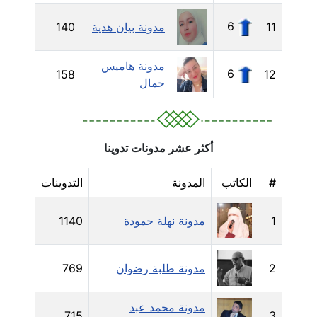
عاملة
6
11
مدونة بيان هدية
140
مدونة داليا نور
عاملة
مدونة هاميس
6
158
12
جمال
مدونة دعاء البدري
عاملة
مدونة دعاء الجابي
أكثر عشر مدونات تدوينا
عاملة
#
الكاتب
المدونة
التدوينات
مدونة دعاء الشاهد
عاملة
1
مدونة نهلة حمودة
1140
مدونة دينا عاصم
عاملة
2
مدونة طلبة رضوان
769
مدونة دينا منير
مدونة محمد عبد
715
3
عاملة