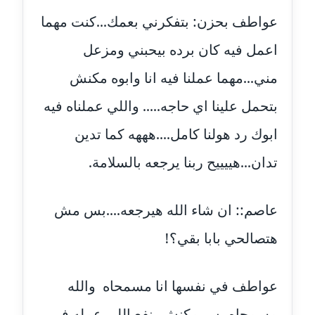
عواطف بحزن: بتفكرني بعمك...كنت مهما
مدونة أمل منشاوي
اعمل فيه كان برده بيحبني ومزعل
موقوف
مني...مهما عملنا فيه انا وابوه مكنش
مدونة أميرة اسماعيل
عاملة
بتحمل علينا اي حاجه..... واللي عملناه فيه
ابوك رد هولنا كامل....هههه كما تدين
مدونة أميرة رفعت
عاملة
تدان...هييييح ربنا يرجعه بالسلامة.
مدونة أميرة محمود
عاملة
عاصم:: ان شاء الله هيرجعه....بس مش
هتصالحي بابا بقي؟!
مدونة انجي مطاوع
عاملة
عواطف في نفسها انا مسمحاه والله
مدونة آيات القاضي
عاملة
مسمحاه بس مكنش ينفع اللي عمله في