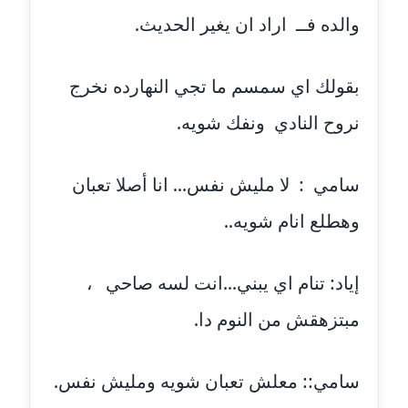
مدونة خالد الخطيب
والده فــ اراد ان يغير الحديث.
عاملة
بقولك اي سمسم ما تجي النهارده نخرج
مدونة خالد العامري
معلق
نروح النادي ونفك شويه.
مدونة خالد دومه
عاملة
سامي : لا مليش نفس... انا أصلا تعبان
وهطلع انام شويه..
مدونة خالد صالح
عاملة
إياد: تنام اي يبني...انت لسه صاحي ،
مدونة خالد عويس
عاملة
مبتزهقش من النوم دا.
مدونة خالد منير
عاملة
سامي:: معلش تعبان شويه ومليش نفس.