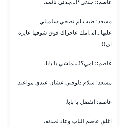
عاصم:: جدتي؟!...جدتي نائمه.
عاملة
مدونة أسماء كاشف
مسعد: طيب لم تصحي سلميلي
عاملة
عليها...اه..امك عاجزاك فوق شوفها عايزة
مدونة أسماء نور الدين
اي!!
عاملة
مدونة اسماعيل ابو زيد
عاصم:: امي؟!....ماشي يا بابا.
عاملة
مدونة اسماعيل محسن
مسعد: سلام دلوقتي عشان عندي مواعيد.
عاملة
مدونة اسيمة اسامه
عاصم: اتفضل يا بابا.
عاملة
اغلق عاصم الباب وعاد لجدته.
مدونة أشرف القط