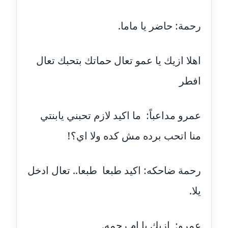
عاملة
رحمة: حاضر يا ماما.
مدونة سهر صيام
عاملة
اهلا ازيك يا عمو تعال حماتك بتحبك تعال
مدونة سهى الضاوي
افطر
عاملة
مدونة سهير عسكر
عمرو مداعباً: ما اكيد لازم تحبني يابنتي
عاملة
منا اتحب برده مش كده ولا اي؟!
مدونة سوزان بهنسي
عاملة
رحمة ضاحكه: اكيد طبعا طبعا.. تعال ادخل
مدونة سوميه الالفي
يلا.
عاملة
مدونة شادي الربابعة
عمرو: ازيك يا ام رحمه.