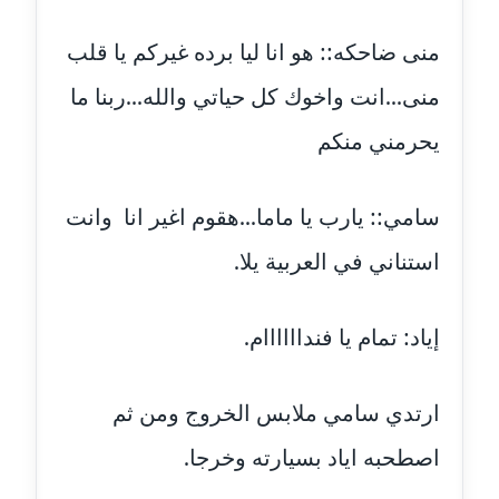
مدونة رجاء دياب
عاملة
منى ضاحكه:: هو انا ليا برده غيركم يا قلب
مدونة رحاب منيعم
منى...انت واخوك كل حياتي والله...ربنا ما
عاملة
يحرمني منكم
مدونة رشا السعدي
عاملة
سامي:: يارب يا ماما...هقوم اغير انا وانت
مدونة رشا شمس الدين
استناني في العربية يلا.
عاملة
إياد: تمام يا فنداااااام.
مدونة رشا كمال
عاملة
ارتدي سامي ملابس الخروج ومن ثم
مدونة رشا ماهر
عاملة
اصطحبه اياد بسيارته وخرجا.