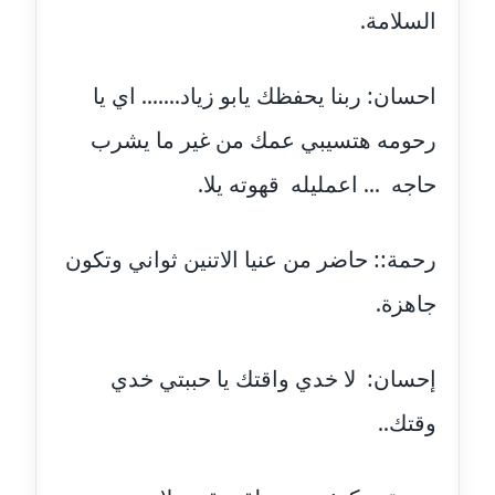
عاملة
السلامة.
مدونة شيماء عمارة
عاملة
احسان: ربنا يحفظك يابو زياد....... اي يا
رحومه هتسيبي عمك من غير ما يشرب
مدونة شيماء مكى
عاملة
حاجه ... اعمليله قهوته يلا.
مدونة صفا غنيم
عاملة
رحمة:: حاضر من عنيا الاتنين ثواني وتكون
جاهزة.
مدونة صفاء فوزي
عاملة
إحسان: لا خدي واقتك يا حببتي خدي
مدونة صفية الجيار
عاملة
وقتك..
مدونة طارق المسيري
عاملة