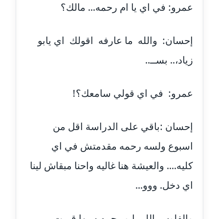
عمرو: في اي يا ام رحمه... مالك؟
مدونة عبد الكريم موسى
عاملة
إحسان: والله ما عارفه اقولك اي يابو
مدونة عبد الوهاب بدر
زياد،.. بســ..
عاملة
عمرو: في اي قولي سامعك؟!
مدونة عبير بسيوني
عاملة
إحسان :باقي على الدراسة اقل من
مدونة عبير سعد
عاملة
اسبوع ولسه رحمه مقدمتش في اي
كليه.... والعيشة هنا غاليه واحنا مبقاش لينا
مدونة عبير عبد الرحيم (ماعت)
عاملة
اي دخل. ووو...
مدونة عبير عزاوي
عاملة
والفلوس اللي ابو رحمه سبها قربت