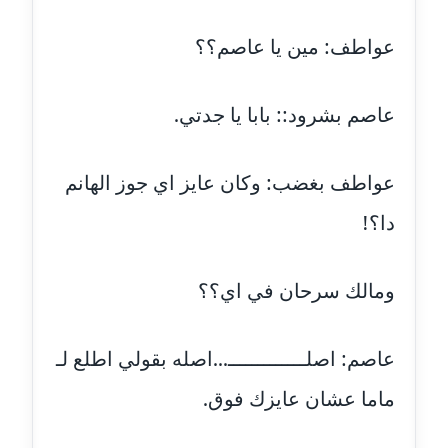
عاملة
عواطف: مين يا عاصم؟؟
مدونة اشرف الكرم
عاملة
عاصم بشرود:: بابا يا جدتي.
مدونة اشرف النجار
عاملة
عواطف بغضب: وكان عايز اي جوز الهانم
مدونة السيده فوزي
دا؟!
عاملة
مدونة آمال صالح
ومالك سرحان في اي؟؟
عاملة
مدونة أماني بالحاج
عاصم: اصلـــــــــــــ...اصله بقولي اطلع لـ
معلق
ماما عشان عايزك فوق.
مدونة أماني عبد السلام
عاملة