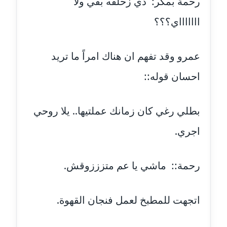
رحمة بمكر: دي زحلقه بقي ولا
اااااااي؟؟؟
مدونة طلبة رضوان
متوفي
عمرو وقد تفهم ان هناك امراً ما تريد
مدونة طه ابوزيد
عاملة
احسان قوله::
مدونة طه عبد الوهاب
بطلي رغي كان زمانك عملتيها.. يلا روحي
عاملة
اجري.
مدونة عاصم عرابي
عاملة
رحمة:: ماشي يا عم متزززوقش.
مدونة عبد الحميد ابراهيم
عاملة
اتجهت للمطبخ لعمل فنجان القهوة.
مدونة عبد الرحمن محمد
عاملة