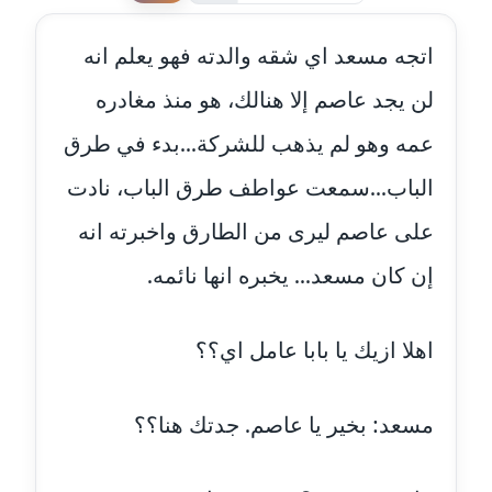
عاملة
اتجه مسعد اي شقه والدته فهو يعلم انه
مدونة احمد كريدي
عاملة
لن يجد عاصم إلا هنالك، هو منذ مغادره
عمه وهو لم يذهب للشركة...بدء في طرق
مدونة أحمد مليجي
عاملة
الباب...سمعت عواطف طرق الباب، نادت
على عاصم ليرى من الطارق واخبرته انه
مدونة اريج الشرفا
عاملة
إن كان مسعد... يخبره انها نائمه.
مدونة اسراء كمال
عاملة
اهلا ازيك يا بابا عامل اي؟؟
مدونة اسلام أبو علم
عاملة
مسعد: بخير يا عاصم. جدتك هنا؟؟
مدونة اسماء خوجة