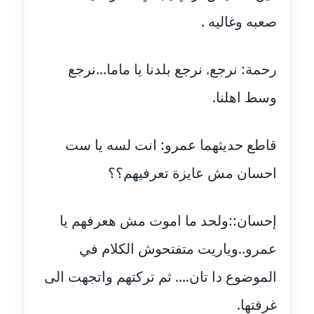
صعبه وغاليه .
مدونة فاطمة حجازي
عاملة
رحمة: نرجع. نرجع بلدنا يا ماما...نرجع
مدونة فيرا زولوتاريفا
عاملة
وسط اهلنا.
مدونة فيروز القطلبي
عاملة
قاطع حديثهما عمرو: انت لسه يا ست
احسان مش عايزة تعرفيهم؟؟
مدونة كريمان سالم
عاملة
إحسان::ولحد ما اموت مش هعرفهم يا
مدونة كنوز صلاح
موقوف
عمرو..وياريت متفتحوش الكلام في
الموضوع دا تان.... ثم تركتهم واتجهت الى
مدونة كيندا فائز
عاملة
غرفتها.