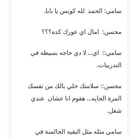
مدونة جلال الخطيب
سامي: الحمد لله كويس يا بابا.
عاملة
محسن: امال اي عورك كده؟؟؟
مدونة جهاد عبد الحميد
عاملة
سامي:: اي... لا دي حاجه بسيطه في
مدونة جهاد غازي
عاملة
التدريبات.
مدونة جواد الحربي
محسن:: سلامتك خلي بالك من نفسك
عاملة
المرة الجايه... هقوم انا عشان عندي
مدونة جيهان عفيفي
عاملة
شغل.
مدونة جيهان عوض
سامي مثله مثل البقيه الجالسة في
عاملة