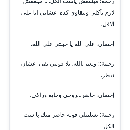
رحمة: مينفعش ياست الكل.... مينفعش
عاملة
لازم تآكلي وتتقاوي كده. عشاني انا على
مدونة سارة ابراهيم
الاقل.
عاملة
مدونة سارة القصبي
إحسان: على الله يا حببتي على الله.
عاملة
رحمة:: ونعم بالله. يلا قومي بقى عشان
مدونة سارة سعيد
عاملة
نفطر.
مدونة سالي علاء الدين
عاملة
إحسان: حاضر...روحي وجايه وراكي.
مدونة سامح رشاد
رحمة: تسلملي قوله حاضر منك يا ست
عاملة
الكل
مدونة سامح طلعت