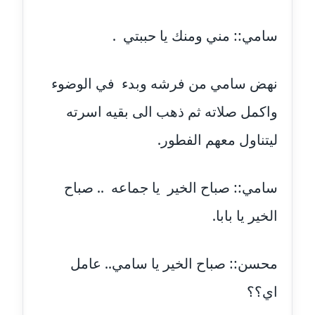
مدونة ايهاب همام
سامي:: مني ومنك يا حببتي .
عاملة
مدونة بيان هدية
نهض سامي من فرشه وبدء في الوضوء
عاملة
واكمل صلاته ثم ذهب الى بقيه اسرته
مدونة تامر زيدان
ليتناول معهم الفطور.
عاملة
مدونة تسنيم فضالي
سامي:: صباح الخير يا جماعه .. صباح
عاملة
الخير يا بابا.
مدونة ثائر دالي
عاملة
محسن:: صباح الخير يا سامي.. عامل
مدونة جاد كريم
اي؟؟
عاملة