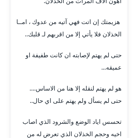
اهون آلاف المرات من الخذلان.
مدونة حسين درمشاكي
عاملة
هزيمتك إن اتت فهي آتيه من عدوك ، امــا
مدونة حلا عادل
الخذلان فلا يأتي إلا من اقربهم لـ قلبك..
عاملة
مدونة حنان الهواري
حتى لم يهتم لإصابته ان كانت طفيفة او
عاملة
عميقه...
مدونة حنان صلاح الدين
عاملة
هو لم يهتم لنقله إلا هنا من الاساس....
مدونة حنان طنطاوي
حتى لم يسأل ولم يهتم على اي حال..
عاملة
تحسس اياد الوضع والشرود الذي اصاب
مدونة حنين الفلسطينية
متوفي
اخيه وحجم الخذلان الذي تعرض له من