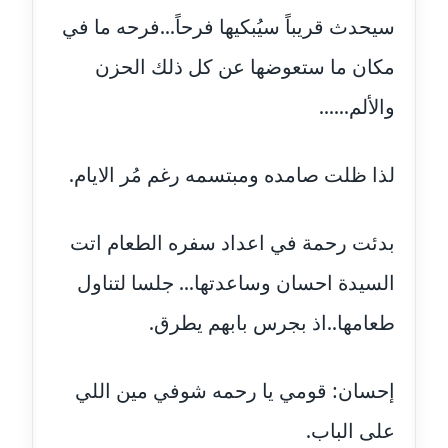
عاملة
سيحدث قريباً سيُبكيها فرحاً...فرحه ما في
مكان ما ستعوضها عن كل ذلك الحزن
مدونة سلوي جلال
عاملة
والألم......
مدونة سلوى محمود
عاملة
لذا ظلت صامده ومبتسمه رغم مُر الايام.
مدونة سماح حامد
عاملة
بدئت رحمة في اعداد سفره الطعام اتت
السيدة احسان وساعدتها... جلسا لتناول
مدونة سمر ابراهيم
عاملة
طعامها..اذ بجرس بابهم يطرق.
مدونة سمير حماد
عاملة
إحسان: قومي يا رحمه شوفي مين اللي
على الباب.
مدونة سهام كمال