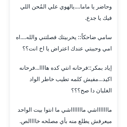
مدونة دعاء الجابي
وحاضر يا ماما....يالهوي علي المُحن اللي
عاملة
فيك يا جدع.
مدونة دعاء الشاهد
عاملة
سامي ضاحكاً:: يخربيتك فصلتني والله....اه
مدونة دينا عاصم
امي وحببتي عندك اعتراض يا اخ انت؟؟
عاملة
مدونة دينا منير
إياد بمكر::فرحانه انتي كده هاااا...فرحانه
عاملة
اكيد...مفيش كلمه تطيب خاطر الواد
مدونة راقية الدويك
الغلبان دا صح؟؟؟
عاملة
مدونة رانيا ثروت
ماااااااشي ماااااااشي ما انتوا بيت الواحد
عاملة
ميعرفش يطلع منه بأي مصلحه خاااالص.