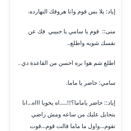
مدونة خليل السيد
إياد: يلا بس قوم وانا هروقك النهارده.
عاملة
مدونة خولة سعيدان
منى:: قوم يا سامي يا حبيبي فك عن
عاملة
نفسك شويه واطلع..
مدونة داليا السعيد
موقوف
اطلع شم هوا بره احسن من القاعدة دي .
مدونة داليا فاروق
عاملة
سامي: حاضر يا ماما.
مدونة داليا نور
عاملة
إياد:: حاضر ياماما؟!!.....اه يخويا اااه...انا
مدونة دعاء البدري
بتحايل عليك من ساعه ومش راضي
عاملة
تقوم...واول ما ماما قالت قوم...قوت