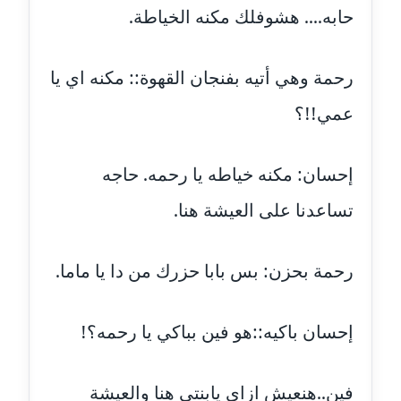
حابه.... هشوفلك مكنه الخياطة.
مدونة عمرو عاطف
عاملة
رحمة وهي أتيه بفنجان القهوة:: مكنه اي يا
مدونة غادة زهران
عمي!!؟
عاملة
مدونة غادة سيد
إحسان: مكنه خياطه يا رحمه. حاجه
عاملة
تساعدنا على العيشة هنا.
مدونة غازي جابر
عاملة
رحمة بحزن: بس بابا حزرك من دا يا ماما.
مدونة فاطمة البسريني
عاملة
إحسان باكيه::هو فين بباكي يا رحمه؟!
مدونة فاطمة الزهراء بناني
موقوف
فين..هنعيش ازاي يابنتي هنا والعيشة