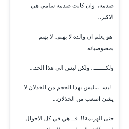
صدمه، وان كانت صدمه سامي هي
مدونة حاتم سلامة
عاملة
الاكبر..
مدونة حجازي يونس
هو يعلم ان والده لا يهتم.. لا يهتم
عاملة
بخصوصياته
مدونة حسن رجب
عاملة
ولكـــــــ.. ولكن ليس الى هذا الحد...
مدونة حسن غريب
معلق
ليســ...ليس بهذا الحجم من الخذلان لا
مدونة حسن محي الدين
يشئ اصعب من الخذلان...
متوفي
مدونة حسين العلي
حتى الهزيمة!! فــ هي في كل الاحوال
عاملة