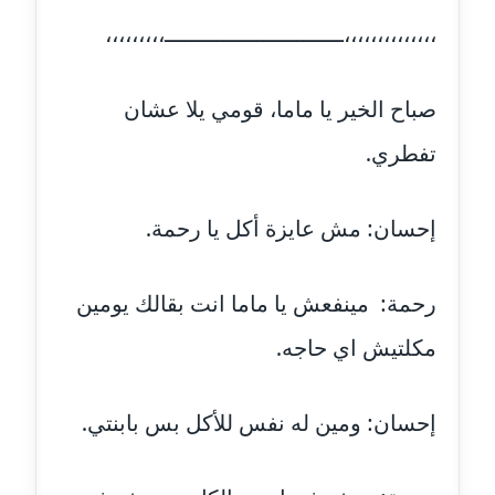
مدونة رشيد سبابو
عاملة
،،،،،،،،،،،،،،ـــــــــــــــــــــــــــ،،،،،،،،،
مدونة رفعت عراقي
صباح الخير يا ماما، قومي يلا عشان
عاملة
تفطري.
مدونة رهام معلا
عاملة
إحسان: مش عايزة أكل يا رحمة.
مدونة ريهام الخميسي
عاملة
رحمة: مينفعش يا ماما انت بقالك يومين
مدونة زينات مطاوع
مكلتيش اي حاجه.
عاملة
مدونة زينب ابو الفضل
إحسان: ومين له نفس للأكل بس بابنتي.
عاملة
مدونة زينب حمدي