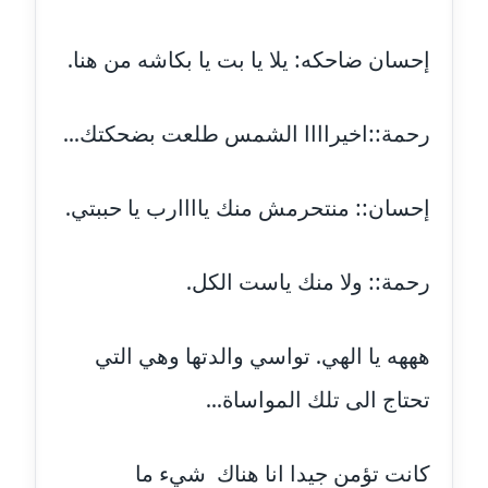
عاملة
إحسان ضاحكه: يلا يا بت يا بكاشه من هنا.
مدونة سامح فرج
عاملة
رحمة::اخيراااا الشمس طلعت بضحكتك...
مدونة سحر أبو العلا
عاملة
إحسان:: منتحرمش منك ياااارب يا حببتي.
مدونة سحر حسب الله
عاملة
رحمة:: ولا منك ياست الكل.
مدونة سعاد سيد
عاملة
هههه يا الهي. تواسي والدتها وهي التي
تحتاج الى تلك المواساة...
مدونة سعيد زعلوك
معلق
كانت تؤمن جيدا انا هناك شيء ما
مدونة سلوى بدران