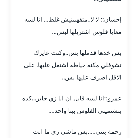
مدونة علا ابو السعادات
إحسان:: لا لا..متفهمنيش غلط... انا لسه
عاملة
معايا فلوس اشتريلها لبس...
مدونة علا الأزوك
عاملة
بس خدها قدملها بس..وكنت عايزك
مدونة علاء سرحان
تشوفلي مكنه خياطه اشتغل عليها. على
عاملة
الاقل اصرف عليها بس..
مدونة علي الصادق
عاملة
عمرو::انا لسه قايل ان انا زي جابر...كده
مدونة علي الفشني
بتشتميني الفلوس بينا واحد....
عاملة
مدونة عماد مصباح
رحمة بنتي.....بس ماشي زي ما انت
عاملة