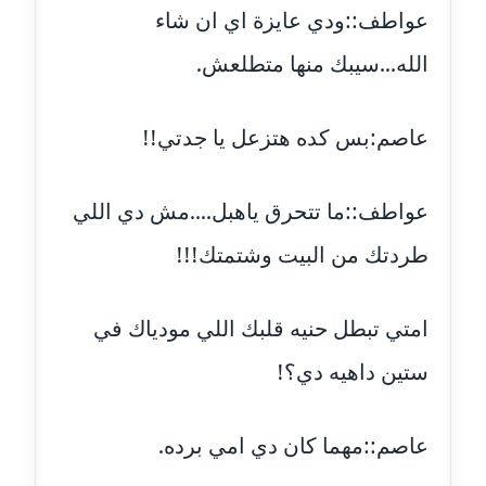
عواطف::ودي عايزة اي ان شاء
مدونة أماني عز الدين
الله...سيبك منها متطلعش.
عاملة
عاصم:بس كده هتزعل يا جدتي!!
مدونة أمل الجزائرية
متوفي
عواطف::ما تتحرق ياهبل....مش دي اللي
مدونة أمل الخولي
عاملة
طردتك من البيت وشتمتك!!!
مدونة أمل درويش
عاملة
امتي تبطل حنيه قلبك اللي مودياك في
ستين داهيه دي؟!
مدونة أمل زيادة
عاملة
عاصم::مهما كان دي امي برده.
مدونة امل محمود
عاملة