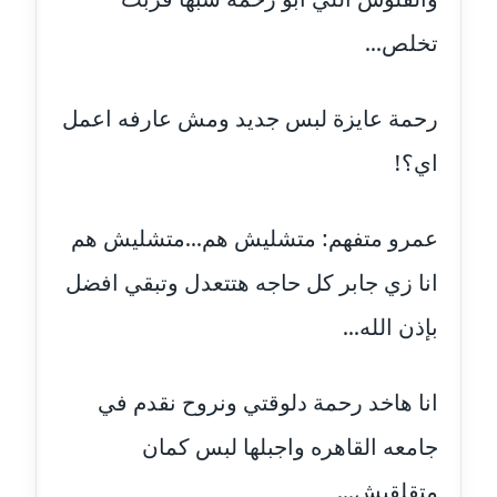
تخلص...
مدونة عبير محمد
عاملة
رحمة عايزة لبس جديد ومش عارفه اعمل
مدونة عبير مصطفى
عاملة
اي؟!
مدونة عزة الأمير
عمرو متفهم: متشليش هم...متشليش هم
عاملة
انا زي جابر كل حاجه هتتعدل وتبقي افضل
مدونة عزة بركة
عاملة
بإذن الله...
مدونة عطا الله حسب الله
انا هاخد رحمة دلوقتي ونروح نقدم في
عاملة
جامعه القاهره واجبلها لبس كمان
مدونة عفاف حسين
عاملة
متقلقيش...