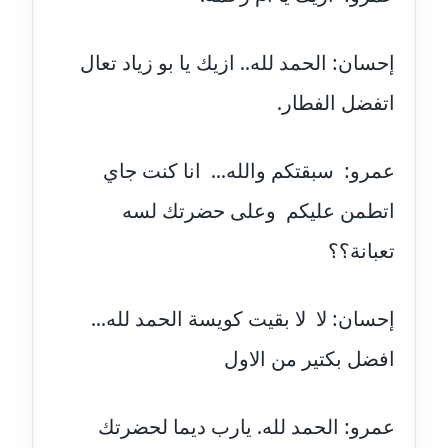
عاملة
مدونة شرف الدين محمد
إحسان: الحمد لله.. ازيك يا بو زياد تعال
عاملة
اتفضل الفطار.
مدونة شريف ابراهيم
عاملة
عمرو: سبقتكم والله... انا كنت جاي
مدونة شيماء الجمل
اتطمن عليكم وعلى حضرتك لسه
عاملة
تعبانة؟؟
مدونة شيماء حسني
عاملة
إحسان: لا لا بقيت كويسة الحمد لله...
مدونة شيماء عبد المقصود
افضل بكتير من الاول
عاملة
عمرو: الحمد لله. يارب ديما لحضرتك
مدونة شيماء عصام