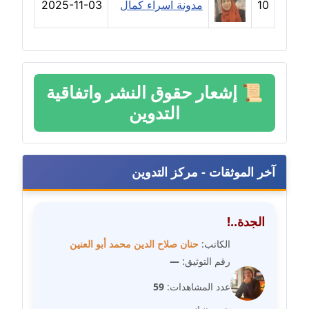
10
مدونة اسراء كمال
2025-11-03
مدونة خليل السيد
عاملة
مدونة خولة سعيدان
عاملة
📜
إشعار حقوق النشر واتفاقية
التدوين
مدونة داليا السعيد
موقوف
مدونة داليا فاروق
آخر الموثقات - مركز التدوين
عاملة
مدونة داليا نور
الجدة..!
عاملة
الكاتب:
حنان صلاح الدين محمد أبو العنين
رقم التوثيق:
—
مدونة دعاء البدري
عاملة
عدد المشاهدات:
59