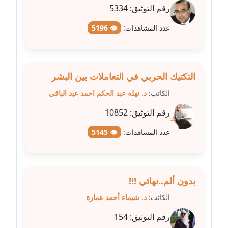
عاملة
رقم التوثيق:
5334
عدد المشاهدات:
👁 5196
مدونة شرف الدين محمد
عاملة
مدونة شريف ابراهيم
التكتيك الحربي في التعاملات بين البشر
عاملة
الكاتب:
د. نهله عبد الحكم احمد عبد الباقي
مدونة شيماء الجمل
رقم التوثيق:
10852
عاملة
عدد المشاهدات:
👁 5145
مدونة شيماء حسني
عاملة
مدونة شيماء عبد المقصود
بدون ألم..نهائي !!!
عاملة
الكاتب:
د. شيماء أحمد عمارة
رقم التوثيق:
154
مدونة شيماء عصام