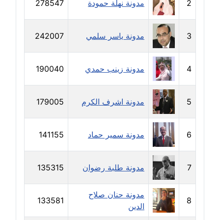
2
مدونة نهلة حمودة
278547
مدونة حاتم سلامة
عاملة
3
مدونة ياسر سلمي
242007
مدونة حجازي يونس
عاملة
4
مدونة زينب حمدي
190040
مدونة حسن رجب
عاملة
5
مدونة اشرف الكرم
179005
مدونة حسن غريب
معلق
6
مدونة سمير حماد
141155
مدونة حسن محي الدين
7
مدونة طلبة رضوان
135315
متوفي
مدونة حسين العلي
مدونة حنان صلاح
133581
8
عاملة
الدين