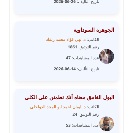
تاريخ التأليف:
26-06-2026
مدونة دعاء الجابي
عاملة
مدونة دعاء الشاهد
الجوهرة السوداوية
عاملة
الكاتب:
د. نهى فؤاد محمد رشاد
مدونة دينا عاصم
رقم التوثيق:
1861
عاملة
عدد المشاهدات:
47
مدونة دينا منير
تاريخ التأليف:
14-06-2026
عاملة
مدونة راقية الدويك
البول الغامق معناه أنك تطمئن على الكلى
عاملة
الكاتب:
د. ايمان احمد ابو المجد الدواخلي
مدونة رانيا ثروت
رقم التوثيق:
24
عاملة
عدد المشاهدات:
53