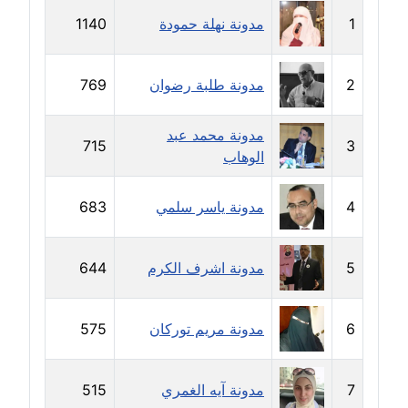
1
مدونة نهلة حمودة
1140
مدونة ايهاب همام
عاملة
2
مدونة طلبة رضوان
769
مدونة بيان هدية
عاملة
مدونة محمد عبد
715
3
الوهاب
مدونة تامر زيدان
عاملة
4
مدونة ياسر سلمي
683
مدونة تسنيم فضالي
عاملة
5
مدونة اشرف الكرم
644
مدونة ثائر دالي
عاملة
6
مدونة مريم توركان
575
مدونة جاد كريم
عاملة
7
مدونة آيه الغمري
515