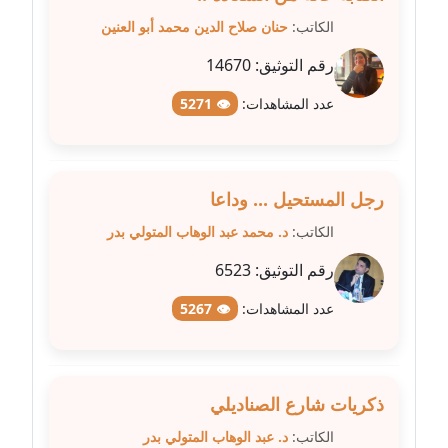
عاملة
الكاتب:
حنان صلاح الدين محمد أبو العنين
مدونة سلوي جلال
رقم التوثيق:
14670
عاملة
عدد المشاهدات:
👁 5271
مدونة سلوى محمود
عاملة
رجل المستحيل ... وداعا
مدونة سماح حامد
الكاتب:
د. محمد عبد الوهاب المتولي بدر
عاملة
رقم التوثيق:
6523
مدونة سمر ابراهيم
عدد المشاهدات:
👁 5267
عاملة
مدونة سمير حماد
عاملة
ذكريات شارع الصناديلي
مدونة سهام كمال
الكاتب:
د. عبد الوهاب المتولي بدر