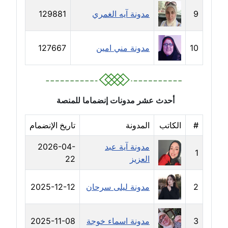
مدونة حسين درمشاكي
9
مدونة آيه الغمري
129881
عاملة
10
مدونة مني امين
127667
مدونة حلا عادل
عاملة
مدونة حنان الهواري
عاملة
أحدث عشر مدونات إنضماما للمنصة
مدونة حنان صلاح الدين
#
الكاتب
المدونة
تاريخ الإنضمام
عاملة
مدونة آية عبد
2026-04-
1
العزيز
22
مدونة حنان طنطاوي
عاملة
2
مدونة ليلى سرحان
2025-12-12
مدونة حنين الفلسطينية
متوفي
3
مدونة اسماء خوجة
2025-11-08