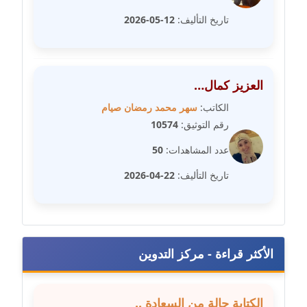
عاملة
تاريخ التأليف:
12-05-2026
مدونة سامح فرج
عاملة
العزيز كمال…
مدونة سحر أبو العلا
الكاتب:
سهر محمد رمضان صيام
عاملة
رقم التوثيق:
10574
مدونة سحر حسب الله
عدد المشاهدات:
50
عاملة
تاريخ التأليف:
22-04-2026
مدونة سعاد سيد
عاملة
مدونة سعيد زعلوك
الأكثر قراءة - مركز التدوين
معلق
مدونة سلوى بدران
الكتابة حالة من السعادة ..