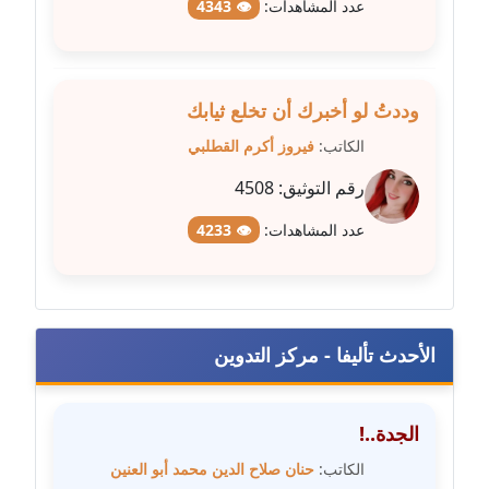
عدد المشاهدات:
👁 4343
مدونة طلبة رضوان
متوفي
وددتُ لو أخبرك أن تخلع ثيابك
مدونة طه ابوزيد
الكاتب:
فيروز أكرم القطلبي
عاملة
رقم التوثيق:
4508
مدونة طه عبد الوهاب
عدد المشاهدات:
👁 4233
عاملة
مدونة عاصم عرابي
عاملة
الأحدث تأليفا - مركز التدوين
مدونة عبد الحميد ابراهيم
عاملة
الجدة..!
مدونة عبد الرحمن محمد
الكاتب:
حنان صلاح الدين محمد أبو العنين
عاملة