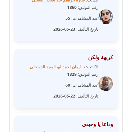
رقم التوثيق:
1860
مدونة عمرو عاطف
عاملة
عدد المشاهدات:
55
تاريخ التأليف:
23-05-2026
مدونة غادة زهران
عاملة
مدونة غادة سيد
كريهة ولكن
عاملة
الكاتب:
د. ايمان احمد ابو المجد الدواخلي
رقم التوثيق:
1829
مدونة غازي جابر
عاملة
عدد المشاهدات:
60
تاريخ التأليف:
22-05-2026
مدونة فاطمة البسريني
عاملة
مدونة فاطمة الزهراء بناني
وداعا يا وحيدي
موقوف