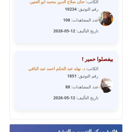
الكاتب:
حنان صلاح الدين محمد أبو العنين
مدونة فاطمة حجازي
رقم التوثيق:
10234
عاملة
عدد المشاهدات:
108
مدونة فيرا زولوتاريفا
تاريخ التأليف:
12-05-2026
عاملة
مدونة فيروز القطلبي
بيفصلوا حمير !
عاملة
الكاتب:
د. نهله عبد الحكم احمد عبد الباقي
مدونة كريمان سالم
رقم التوثيق:
1851
عاملة
عدد المشاهدات:
88
مدونة كنوز صلاح
تاريخ التأليف:
12-05-2026
موقوف
مدونة كيندا فائز
عاملة
قائمة مركز التدوين و التوثيق