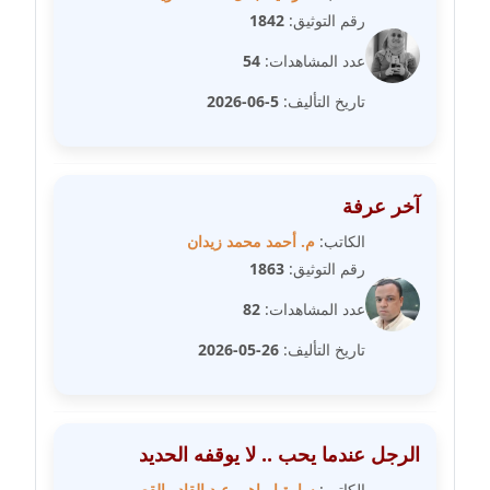
رقم التوثيق:
1842
مدونة علا ابو السعادات
عدد المشاهدات:
54
عاملة
تاريخ التأليف:
5-06-2026
مدونة علا الأزوك
عاملة
مدونة علاء سرحان
آخر عرفة
عاملة
الكاتب:
م. أحمد محمد زيدان
رقم التوثيق:
1863
مدونة علي الصادق
عاملة
عدد المشاهدات:
82
تاريخ التأليف:
26-05-2026
مدونة علي الفشني
عاملة
مدونة عماد مصباح
الرجل عندما يحب .. لا يوقفه الحديد
عاملة
الكاتب:
سارة ابراهيم عبد القادر القصبي