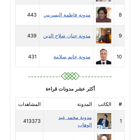
مدونة جلال الخطيب
8
مدونة فاطمة البسريني
443
عاملة
مدونة جهاد عبد الحميد
9
مدونة حنان صلاح الدين
439
عاملة
مدونة جهاد غازي
10
مدونة حاتم سلامة
431
عاملة
مدونة جواد الحربي
عاملة
أكثر عشر مدونات قراءة
مدونة جيهان عفيفي
#
الكاتب
المدونة
المشاهدات
عاملة
مدونة محمد عبد
413373
1
الوهاب
مدونة جيهان عوض
عاملة