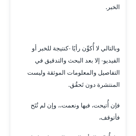
عاملة
الخبر.
مدونة أسماء كاشف
عاملة
مدونة أسماء نور الدين
وبالتالي لا أُكوِّن رأيًا -كنتيجة للخبر أو
عاملة
الفيديو- إلا بعد البحث والتدقيق في
مدونة اسماعيل ابو زيد
عاملة
التفاصيل والمعلومات الموثقة وليست
المنتشرة دون تَحقُق.
مدونة اسماعيل محسن
عاملة
فإن أُتيحت، فبها ونعمت،، وإن لم تُتَح
مدونة اسيمة اسامه
عاملة
فأتوقف،
مدونة أشرف القط