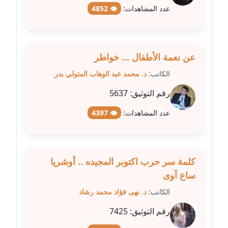
عاملة
عدد المشاهدات:
👁 4852
مدونة شيماء عمارة
عاملة
عن نعمة الأطفال ... خواطر
مدونة شيماء مكى
الكاتب:
د. محمد عبد الوهاب المتولي بدر
عاملة
رقم التوثيق:
5637
مدونة صفا غنيم
عدد المشاهدات:
👁 4397
عاملة
مدونة صفاء فوزي
عاملة
كلمة سر حرب اكتوبر المجيده .. أوشريا
ساع آوى
مدونة صفية الجيار
عاملة
الكاتب:
د. نهى فؤاد محمد رشاد
رقم التوثيق:
7425
مدونة طارق المسيري
عاملة