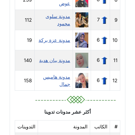
عوض
مدونة ايمن موسي
مدونة سلوى
عاملة
7
112
9
محمود
مدونة إيناس عراقي
6
10
مدونة عزة بركة
19
عاملة
مدونة آيه ابو زهرة
6
11
مدونة بيان هدية
140
عاملة
مدونة هاميس
مدونة آية الدرديري
6
158
12
جمال
عاملة
مدونة آيه الغمري
عاملة
أكثر عشر مدونات تدوينا
مدونة آية عبد العزيز
#
الكاتب
المدونة
التدوينات
عاملة