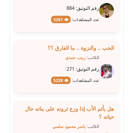
عاملة
رقم التوثيق:
884
مدونة سهر صيام
عدد المشاهدات:
👁 5261
عاملة
مدونة سهى الضاوي
عاملة
الحب .. والنزوة .. ما الفارق ؟؟
الكاتب:
زينب حمدي
مدونة سهير عسكر
رقم التوثيق:
271
عاملة
عدد المشاهدات:
👁 5228
مدونة سوزان بهنسي
عاملة
مدونة سوميه الالفي
هل يأثم الأب إذا وزع ثروته على بناته حال
عاملة
حياته ؟
الكاتب:
ياسر محمود سلمي
مدونة شادي الربابعة