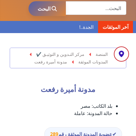
البحث
عاملة
البحث
مدونة ابراهيم البراعم
آخر الموثقات
عاملة
مدونة احلام السيد
عاملة
المنصة
مركز التـدوين و التوثيـق ✔
المدونات الموثقة
مدونة أميرة رفعت
مدونة احمد ابراهيم
عاملة
مدونة أميرة رفعت
مدونة أحمد أبو الدهب
عاملة
بلد الكاتب:
مصر
مدونة احمد البحيري
حالة المدونة:
عاملة
عاملة
مدونة أحمد الجمال
✔
عضوية المدونة الموثقة رقم
289