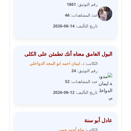
رقم التوثيق:
1861
مدونة علا ابو السعادات
عدد المشاهدات:
46
عاملة
تاريخ التأليف:
14-06-2026
مدونة علا الأزوك
عاملة
البول الغامق معناه أنك تطمئن على الكلى
مدونة علاء سرحان
عاملة
الكاتب:
د. ايمان احمد ابو المجد الدواخلي
رقم التوثيق:
24
مدونة علي الصادق
عدد المشاهدات:
52
عاملة
تاريخ التأليف:
12-06-2026
مدونة علي الفشني
عاملة
مدونة عماد مصباح
عادل أبو سنة
عاملة
الكاتب:
نهلة أحمد حسن