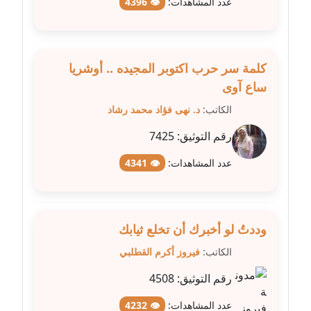
عدد المشاهدات:
👁 4396
مدونة عبد الكريم موسى
عاملة
كلمة سر حرب اكتوبر المجيده .. أوشريا
مدونة عبد الوهاب بدر
ساع آوى
عاملة
الكاتب:
د. نهى فؤاد محمد رشاد
مدونة عبير بسيوني
رقم التوثيق:
7425
عاملة
عدد المشاهدات:
👁 4341
مدونة عبير سعد
عاملة
وددتُ لو أخبرك أن تخلع ثيابك
مدونة عبير عبد الرحيم (ماعت)
الكاتب:
فيروز أكرم القطلبي
عاملة
رقم التوثيق:
4508
مدونة عبير عزاوي
عاملة
عدد المشاهدات:
👁 4232