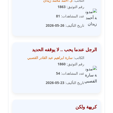
الكاتب:
م. أحمد محمد زيدان
رقم التوثيق:
1863
مدونة فاطمة حجازي
عاملة
عدد المشاهدات:
81
تاريخ التأليف:
26-05-2026
مدونة فيرا زولوتاريفا
عاملة
مدونة فيروز القطلبي
الرجل عندما يحب .. لا يوقفه الحديد
عاملة
الكاتب:
سارة ابراهيم عبد القادر القصبي
مدونة كريمان سالم
رقم التوثيق:
1860
عاملة
عدد المشاهدات:
54
مدونة كنوز صلاح
تاريخ التأليف:
23-05-2026
موقوف
مدونة كيندا فائز
كريهة ولكن
عاملة