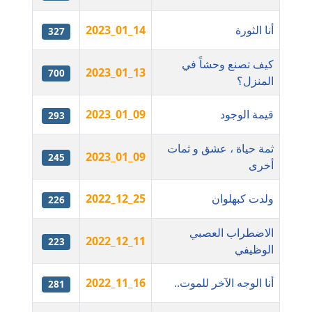
عاملة
أنا الثورة
2023_01_14
327
مدونة اشرف الكرم
عاملة
كيف تصنع وحشاً في
2023_01_13
700
المنزل؟
مدونة اشرف النجار
عاملة
قيمة الوجود
2023_01_09
293
مدونة السيده فوزي
ثمة حياة ، عشق و ثمات
2023_01_09
عاملة
245
أخرى
مدونة آمال صالح
ولدت كبهلوان
2022_12_25
226
عاملة
الاضطراب العصبي
2022_12_11
223
مدونة أماني بالحاج
الوظيفي
معلق
أنا الوجه الآخر للموت..
2022_11_16
281
مدونة أماني عبد السلام
عاملة