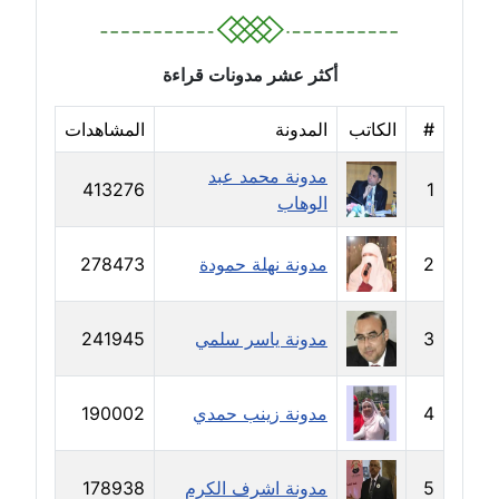
مدونة حسين درمشاكي
عاملة
أكثر عشر مدونات قراءة
مدونة حلا عادل
#
الكاتب
المدونة
المشاهدات
عاملة
مدونة محمد عبد
مدونة حنان الهواري
413276
1
الوهاب
عاملة
2
مدونة نهلة حمودة
278473
مدونة حنان صلاح الدين
عاملة
3
مدونة ياسر سلمي
241945
مدونة حنان طنطاوي
عاملة
4
مدونة زينب حمدي
190002
مدونة حنين الفلسطينية
متوفي
5
مدونة اشرف الكرم
178938