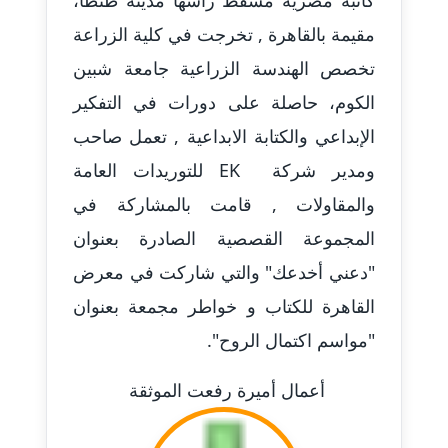
كاتبة مصرية مسقط رأسها مدينة طنطا،
عاملة
مقيمة بالقاهرة , تخرجت في كلية الزراعة
مدونة احمد كريدي
تخصص الهندسة الزراعية جامعة شبين
عاملة
الكوم، حاصلة على دورات في التفكير
الإبداعي والكتابة الابداعية , تعمل صاحب
مدونة أحمد مليجي
عاملة
ومدير شركة EK للتوريدات العامة
والمقاولات , قامت بالمشاركة في
مدونة اريج الشرفا
عاملة
المجموعة القصصية الصادرة بعنوان
"دعني أخدعك" والتي شاركت في معرض
مدونة اسراء كمال
القاهرة للكتاب و خواطر مجمعة بعنوان
عاملة
"مواسم اكتمال الروح".
مدونة اسلام أبو علم
عاملة
أعمال أميرة رفعت الموثقة
مدونة اسماء خوجة