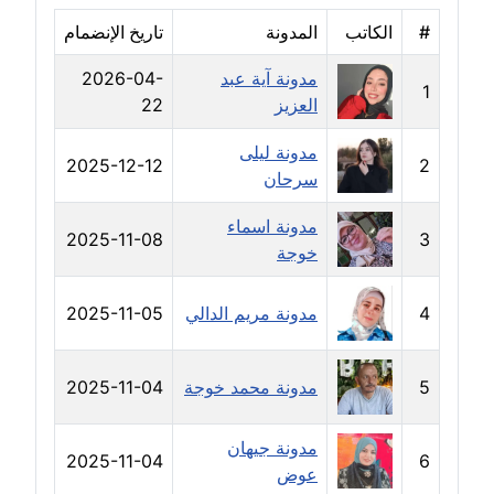
مدونة خليل السيد
#
الكاتب
المدونة
تاريخ الإنضمام
عاملة
مدونة آية عبد
2026-04-
1
مدونة خولة سعيدان
العزيز
22
عاملة
مدونة ليلى
2025-12-12
2
مدونة داليا السعيد
سرحان
موقوف
مدونة اسماء
2025-11-08
3
خوجة
مدونة داليا فاروق
عاملة
4
مدونة مريم الدالي
2025-11-05
مدونة داليا نور
عاملة
5
مدونة محمد خوجة
2025-11-04
مدونة دعاء البدري
مدونة جيهان
عاملة
2025-11-04
6
عوض