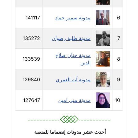
مدونة خالد الخطيب
عاملة
6
مدونة سمير حماد
141117
مدونة خالد العامري
معلق
7
مدونة طلبة رضوان
135272
مدونة خالد دومه
مدونة حنان صلاح
عاملة
133539
8
الدين
مدونة خالد صالح
9
مدونة آيه الغمري
129840
عاملة
مدونة خالد عويس
10
مدونة مني امين
127647
عاملة
مدونة خالد منير
عاملة
أحدث عشر مدونات إنضماما للمنصة