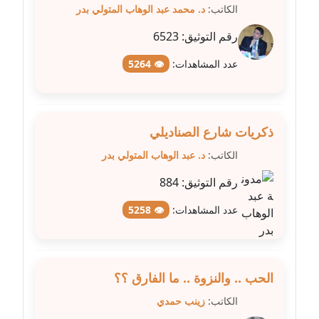
عاملة
الكاتب:
د. محمد عبد الوهاب المتولي بدر
رقم التوثيق:
6523
مدونة شرف الدين محمد
عاملة
عدد المشاهدات:
👁 5264
مدونة شريف ابراهيم
عاملة
ذكريات شارع الصناديلي
مدونة شيماء الجمل
الكاتب:
د. عبد الوهاب المتولي بدر
عاملة
رقم التوثيق:
884
مدونة شيماء حسني
عدد المشاهدات:
👁 5258
عاملة
مدونة شيماء عبد المقصود
عاملة
الحب .. والنزوة .. ما الفارق ؟؟
الكاتب:
زينب حمدي
مدونة شيماء عصام