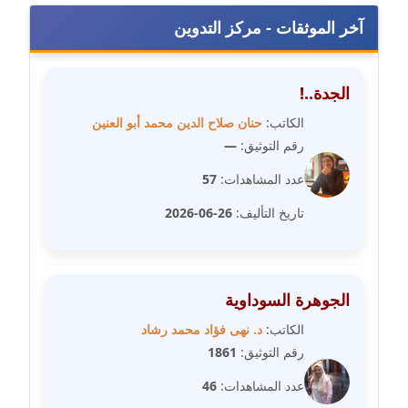
مدونة رجاء دياب
آخر الموثقات - مركز التدوين
عاملة
مدونة رحاب منيعم
الجدة..!
عاملة
الكاتب:
حنان صلاح الدين محمد أبو العنين
مدونة رشا السعدي
رقم التوثيق:
—
عاملة
عدد المشاهدات:
57
مدونة رشا شمس الدين
تاريخ التأليف:
26-06-2026
عاملة
مدونة رشا كمال
عاملة
الجوهرة السوداوية
الكاتب:
د. نهى فؤاد محمد رشاد
مدونة رشا ماهر
رقم التوثيق:
1861
عاملة
عدد المشاهدات:
46