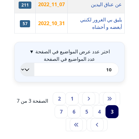
عن عناق اليدين
2022_11_07
211
مدونة أماني عز الدين
يليق بي الغرور لكنني
عاملة
2022_10_31
57
أبغضه و أخشاه
جدول ال
مدونة أمل الجزائرية
متوفي
اختر عدد عرض المواضيع في الصفحة
▼
عدد المواضيع في الصفحة
مدونة أمل الخولي
عاملة
مدونة أمل درويش
عاملة
2
1
الصفحة 3 من 7
مدونة أمل زيادة
7
6
5
4
3
عاملة
مدونة امل محمود
عاملة