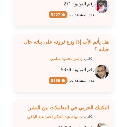
عاملة
رقم التوثيق:
271
مدونة شيماء عمارة
عدد المشاهدات:
👁 5227
عاملة
مدونة شيماء مكى
هل يأثم الأب إذا وزع ثروته على بناته حال
عاملة
حياته ؟
مدونة صفا غنيم
الكاتب:
ياسر محمود سلمي
عاملة
رقم التوثيق:
5334
مدونة صفاء فوزي
عدد المشاهدات:
👁 5196
عاملة
مدونة صفية الجيار
عاملة
التكتيك الحربي في التعاملات بين البشر
الكاتب:
د. نهله عبد الحكم احمد عبد الباقي
مدونة طارق المسيري
عاملة