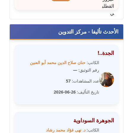
مدونة عبير محمد
عاملة
الأحدث تأليفا - مركز التدوين
مدونة عبير مصطفى
عاملة
الجدة..!
مدونة عزة الأمير
الكاتب:
حنان صلاح الدين محمد أبو العنين
عاملة
رقم التوثيق:
—
مدونة عزة بركة
عدد المشاهدات:
57
عاملة
تاريخ التأليف:
26-06-2026
مدونة عطا الله حسب الله
عاملة
الجوهرة السوداوية
مدونة عفاف حسين
عاملة
الكاتب:
د. نهى فؤاد محمد رشاد