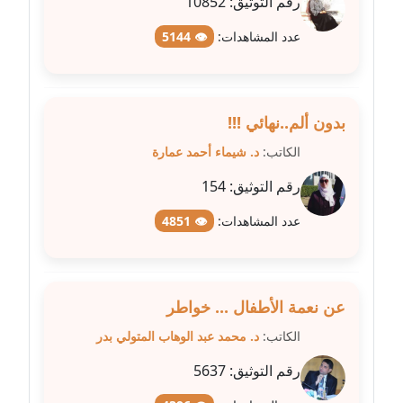
رقم التوثيق:
10852
عدد المشاهدات:
👁 5144
مدونة طلبة رضوان
متوفي
مدونة طه ابوزيد
بدون ألم..نهائي !!!
عاملة
الكاتب:
د. شيماء أحمد عمارة
مدونة طه عبد الوهاب
رقم التوثيق:
154
عاملة
عدد المشاهدات:
👁 4851
مدونة عاصم عرابي
عاملة
عن نعمة الأطفال ... خواطر
مدونة عبد الحميد ابراهيم
عاملة
الكاتب:
د. محمد عبد الوهاب المتولي بدر
رقم التوثيق:
5637
مدونة عبد الرحمن محمد
عاملة