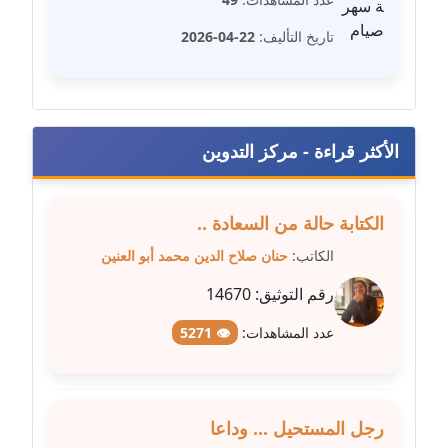
عاملة
تاريخ التأليف:
22-04-2026
مدونة سهر صيام
عاملة
مدونة سهى الضاوي
الأكثر قراءة - مركز التدوين
عاملة
مدونة سهير عسكر
الكتابة حالة من السعادة ..
عاملة
الكاتب:
حنان صلاح الدين محمد أبو العنين
مدونة سوزان بهنسي
رقم التوثيق:
14670
عاملة
عدد المشاهدات:
👁 5271
مدونة سوميه الالفي
عاملة
رجل المستحيل ... وداعا
مدونة شادي الربابعة