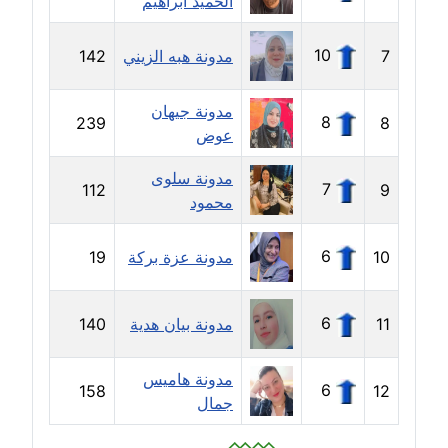
الحميد ابراهيم
مدونة عبير مصطفى
10
7
مدونة هبه الزيني
142
عاملة
مدونة جيهان
8
239
8
مدونة عزة الأمير
عوض
عاملة
مدونة سلوى
7
112
9
مدونة عزة بركة
محمود
عاملة
6
10
مدونة عزة بركة
19
مدونة عطا الله حسب الله
عاملة
6
11
مدونة بيان هدية
140
مدونة عفاف حسين
عاملة
مدونة هاميس
6
158
12
جمال
مدونة علا ابو السعادات
عاملة