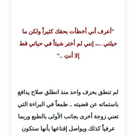
مدونة خولة سعيدان
عاملة
مدونة داليا السعيد
"
أعرف أني أخطأت بحقك كثيراً ولكن ما
موقوف
حيلتي ..،، إنني لم أختر شيئاً في حياتي قط
مدونة داليا فاروق
إلا أنتِ
.."
عاملة
مدونة داليا نور
عاملة
لم تنطق بحرف واحد منذ انطلق صلاح يدافع
مدونة دعاء البدري
باستماته عن قضيته .. طمعاً في البراءة التي
عاملة
تعني زوجة أخرى بجانب الأولى بالطبع وربما
مدونة دعاء الجابي
عاملة
عرفياً كذلك ويواصل إقناعها بأنها ستكون