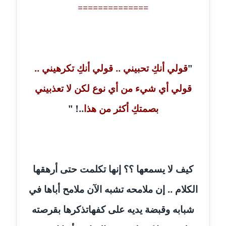
مدونة سلوي جلال
==============
عاملة
مدونة سلوى محمود
عاملة
"
قولي أنكِ تحبيني .. قولي أنكِ تكرهيني ..
مدونة سماح حامد
قولي أي شيء من أي نوع لكن لا تعذبيني
عاملة
بصمتكِ أكثر من هذا
..! "
مدونة سمر ابراهيم
عاملة
مدونة سمير حماد
عاملة
كيف لا يسمعها ؟؟ إنها تكلمت حتى أرهقها
مدونة سهام كمال
الكلام .. إن ملامحه تشبه الآن ملامح أباها في
عاملة
شبابه وقبضة يديه على كفهاتذكرها بقرصته
مدونة سهر صيام