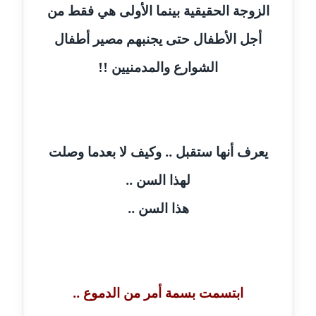
الزوجة الحقيقية بينما الأولى هي فقط من
مدونة دعاء الشاهد
عاملة
أجل الأطفال حتى يجنبهم مصير أطفال
الشوارع والمدمنيين !!
مدونة دينا عاصم
عاملة
مدونة دينا منير
عاملة
يعرف أنها ستقبل .. وكيف لا بعدما وصلت
مدونة راقية الدويك
لهذا السن ..
عاملة
هذا السن ..
مدونة رانيا ثروت
عاملة
مدونة رجاء دياب
ابتسمت بسمة أمر من الدموع ..
عاملة