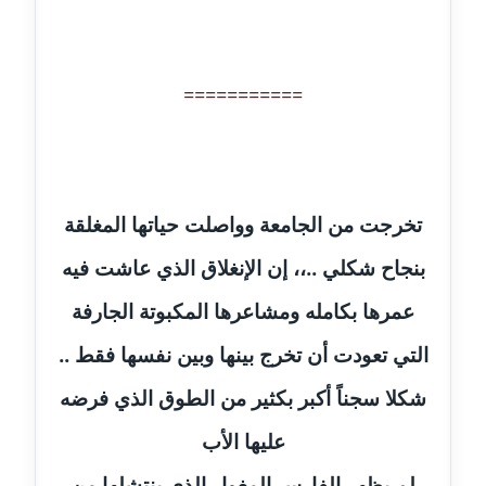
مدونة رحاب منيعم
عاملة
===========
مدونة رشا السعدي
عاملة
مدونة رشا شمس الدين
عاملة
تخرجت من الجامعة وواصلت حياتها المغلقة
مدونة رشا كمال
بنجاح شكلي ..،، إن الإنغلاق الذي عاشت فيه
عاملة
عمرها بكامله ومشاعرها المكبوتة الجارفة
مدونة رشا ماهر
التي تعودت أن تخرج بينها وبين نفسها فقط ..
عاملة
شكلا سجناً أكبر بكثير من الطوق الذي فرضه
مدونة رشيد سبابو
عليها الأب
عاملة
لم يظهر الفارس المغوار الذي ينتشلها من