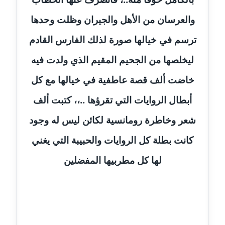
مدونة حلا عادل
والعرسان من الأهل والجيران وظلت وحدها
عاملة
ترسم في خيالها صورة لذلك الفارس القادم
مدونة حنان الهواري
ليخلصها من الجحيم المقيم الذي ولدت فيه
عاملة
خاضت ألف قصة عاطفية في خيالها مع كل
مدونة حنان صلاح الدين
أبطال الروايات التي تقرؤها ..،، كتبت ألف
عاملة
شعر وخاطرة رومانسية لكائن ليس له وجود
مدونة حنان طنطاوي
كانت بطلة كل الروايات والحبيبة التي يغني
عاملة
لها كل مطربيها المفضلين
مدونة حنين الفلسطينية
متوفي
مدونة خالد الخطيب
عاملة