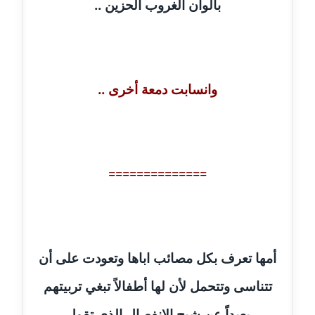
بألوان الغروب الحزين ..
موقوف
مدونة أميرة اسماعيل
عاملة
وانسابت دمعة أخرى ..
مدونة أميرة رفعت
عاملة
مدونة أميرة محمود
عاملة
==============
مدونة انجي مطاوع
عاملة
مدونة آيات القاضي
أمها تعرف بكل مصائب اباها وتعودت على أن
عاملة
تتناسى وتتحمل لأن لها أطفالاً تبغي تربيتهم
مدونة ايمان الدواخلي
بعيداً عن شبح الإنفصال الذي تقول