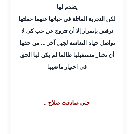
مدونة سامح فرج
يتقدم لها
عاملة
لكن التجربة الماثلة في حياتها عنهما جعلتها
مدونة سحر أبو العلا
ترفض بإصرار إلا أن تتزوج عن حب كي لا
عاملة
تواصل حياة التعاسة لجيل آخر ..، من حقها
مدونة سحر حسب الله
عاملة
أن تختار مستقبلها طالما لم يكن لها الحق
في اختيار ماضيها
مدونة سعاد سيد
عاملة
مدونة سعيد زعلوك
معلق
حتى صادفت صلاح ..
مدونة سلوى بدران
عاملة