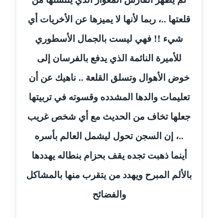
مدونة رفعت عراقي
قلعتها ..، ربما لأنها لا يميزها عن الأخريات أي
عاملة
شيء !! فهي ليست بالجمال الأسطوري
مدونة رهام معلا
عاملة
للأميرة النائمة الذي يدفع بالفرسان إلى
خوض الأهوال وتسلق القلعة .. ناهيك عن أن
مدونة ريهام الخميسي
عاملة
تعليمات والدها المشدده وقسوته في تربيتها
مدونة زينات مطاوع
جعلها تخاف من الحديث مع أي شخص غريب
عاملة
..، إن السجن تحول ليشمل العالم بأسره
مدونة زينب ابو الفضل
أينما ذهبت تجده يقف بحزام بنطاله يهددها
عاملة
بالألم المبرح ويهدد من يتقرب منها بالمشاكل
مدونة زينب حمدي
والفضائح
عاملة