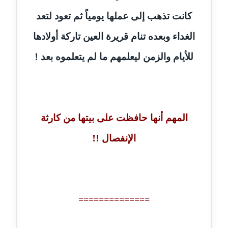
كانت تذهب إلى عملها يومياً ثم تعود لتعد
مدونة إيناس عراقي
الغداء وبعده تنام قريرة العين تاركة أولادها
عاملة
للأيام والزمن ليعلمهم ما لم يتعلموه بعد !
مدونة آيه ابو زهرة
عاملة
مدونة آية الدرديري
عاملة
المهم أنها حافظت على بيتها من كارثة
الإنفصال !!
مدونة آيه الغمري
عاملة
مدونة آية عبد العزيز
عاملة
==============
مدونة ايهاب همام
عاملة