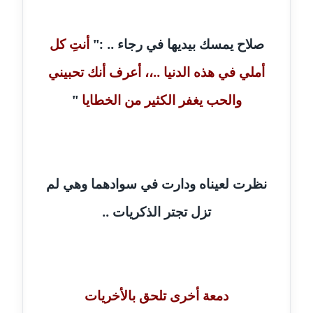
مدونة بيان هدية
صلاح يمسك بيديها في رجاء .. :"
أنتِ كل
عاملة
أملي في هذه الدنيا ..،، أعرف أنك تحبيني
مدونة تامر زيدان
والحب يغفر الكثير من الخطايا
"
عاملة
مدونة تسنيم فضالي
عاملة
نظرت لعيناه ودارت في سوادهما وهي لم
مدونة ثائر دالي
عاملة
تزل تجتر الذكريات ..
مدونة جاد كريم
عاملة
مدونة جلال الخطيب
دمعة أخرى تلحق بالأخريات
عاملة