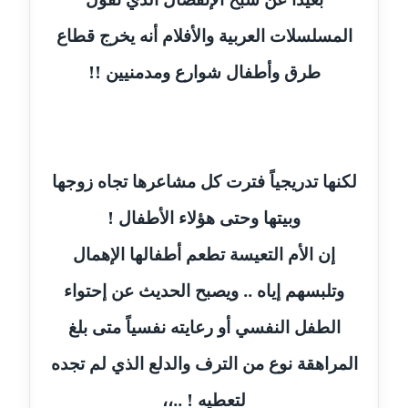
عاملة
المسلسلات العربية والأفلام أنه يخرج قطاع
مدونة ايمان النادي
طرق وأطفال شوارع ومدمنيين !!
عاملة
مدونة ايمان صلاح
عاملة
لكنها تدريجياً فترت كل مشاعرها تجاه زوجها
مدونة ايمان عبد الحليم
عاملة
وبيتها وحتى هؤلاء الأطفال !
مدونة ايمان عماد
إن الأم التعيسة تطعم أطفالها الإهمال
عاملة
وتلبسهم إياه .. ويصبح الحديث عن إحتواء
مدونة ايمان قادري
الطفل النفسي أو رعايته نفسياً متى بلغ
عاملة
المراهقة نوع من الترف والدلع الذي لم تجده
مدونة ايمن موسي
لتعطيه ! ..،،
عاملة