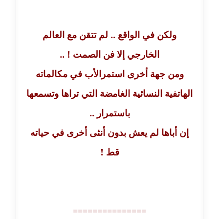
مدونة خالد العامري
معلق
ولكن في الواقع .. لم تتقن مع العالم
مدونة خالد دومه
الخارجي إلا فن الصمت ! ..
عاملة
ومن جهة أخرى استمرالأب في مكالماته
مدونة خالد صالح
الهاتفية النسائية الغامضة التي تراها وتسمعها
عاملة
باستمرار ..
مدونة خالد عويس
إن أباها لم يعش بدون أنثى أخرى في حياته
عاملة
قط !
مدونة خالد منير
عاملة
مدونة خليل السيد
عاملة
===============