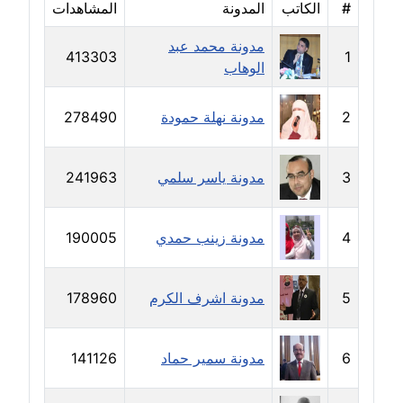
#
الكاتب
المدونة
المشاهدات
مدونة فيرا زولوتاريفا
مدونة محمد عبد
عاملة
413303
1
الوهاب
مدونة فيروز القطلبي
2
مدونة نهلة حمودة
278490
عاملة
مدونة كريمان سالم
3
مدونة ياسر سلمي
241963
عاملة
مدونة كنوز صلاح
4
مدونة زينب حمدي
190005
موقوف
5
مدونة اشرف الكرم
178960
مدونة كيندا فائز
عاملة
6
مدونة سمير حماد
141126
مدونة ليلى سرحان
عاملة