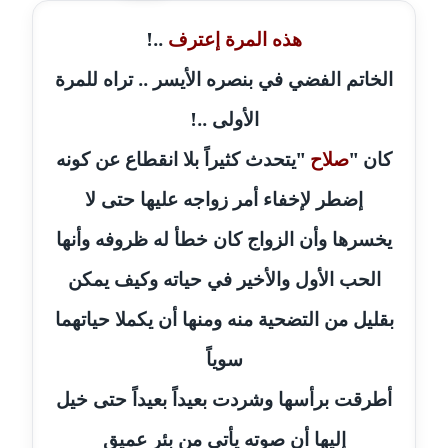
عاملة
هذه المرة إعترف
..!
مدونة أحمد مليجي
الخاتم الفضي في بنصره الأيسر .. تراه للمرة
عاملة
الأولى ..!
مدونة اريج الشرفا
كان "
صلاح
"يتحدث كثيراً بلا انقطاع عن كونه
عاملة
إضطر لإخفاء أمر زواجه عليها حتى لا
مدونة اسراء كمال
يخسرها وأن الزواج كان خطأ له ظروفه وأنها
عاملة
الحب الأول والأخير في حياته وكيف يمكن
مدونة اسلام أبو علم
بقليل من التضحية منه ومنها أن يكملا حياتهما
عاملة
سوياً
مدونة اسماء خوجة
عاملة
أطرقت برأسها وشردت بعيداً بعيداً حتى خيل
إليها أن صوته يأتي من بئر عميق
مدونة أسماء كاشف