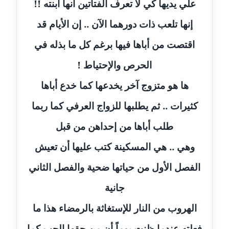
علي يديها كي لا تعرف الفتاتين أنها ابنته !!
عاملة
إنها تلعب ذات دورهما الآن .. إن الأيام قد
مدونة سهى الضاوي
اقتصت من أباها فيها برغم كل ما بذله في
عاملة
الحرص والإحتياط !
مدونة سهير عسكر
ها هو متزوج آخر يخدعها كما خدع أباها
عاملة
كثيرات .. ثم يطلبها للزواج العرفي كما ربما
مدونة سوزان بهنسي
عاملة
طلب أباها من إحداهن من قبل
وهي .. هي المسكينة كتب عليها أن تعيش
مدونة سوميه الالفي
عاملة
الفصل الأول من حياتها ضحية والفصل الثاني
جانية
مدونة شادي الربابعة
عاملة
الهروب من النار للإستغاثة بالرمضاء هذا ما
مدونة شرف الدين محمد
فعلته عندما ظنت يوماً أن من حقها الحب كما