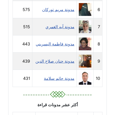
6
مدونة مريم توركان
575
مدونة غادة زهران
عاملة
7
مدونة آيه الغمري
515
مدونة غادة سيد
عاملة
8
مدونة فاطمة البسريني
443
مدونة غازي جابر
عاملة
9
مدونة حنان صلاح الدين
439
مدونة فاطمة البسريني
عاملة
10
مدونة حاتم سلامة
431
مدونة فاطمة الزهراء بناني
موقوف
أكثر عشر مدونات قراءة
مدونة فاطمة حجازي
عاملة