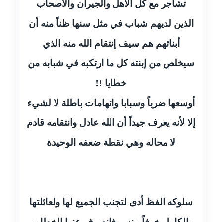
تشاجر مع كل الأهل والجيران والأصحاب
مدونة حجازي يونس
الذين لديهم شباب في مثل سنها ظناً منه أن
عاملة
أبنائهم هم سيف إنتقام الله منه الذي
مدونة حسن رجب
سيخلص من إبنته كل ما ارتكبه في شبابه من
عاملة
خطايا !!
مدونة حسن غريب
أوسعها ضرباً وسبابا واتهامات باطلة لا لشيء
معلق
إلا لأنه يعرف جيداً أن الله عادل وانتقامه قادم
مدونة حسن محي الدين
متوفي
لا محاله وهي نقطة ضعفه الوحيدة
مدونة حسين العلي
عاملة
سلوكه الفظ أدى لتجنب الجميع لها ولعائلتها
مدونة حسين درمشاكي
عاملة
بالكامل خوفاً منه..، فانصرف عنها الخطاب