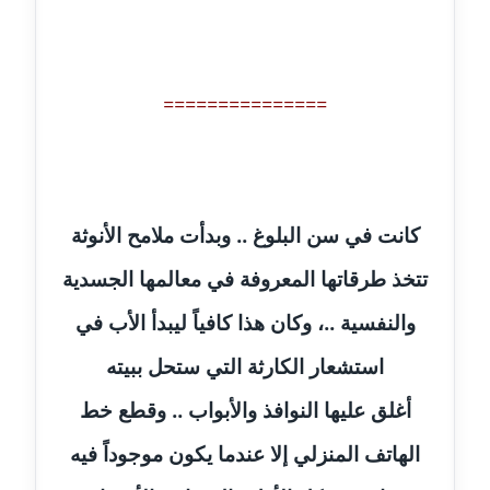
مدونة جهاد عبد الحميد
عاملة
===============
مدونة جهاد غازي
عاملة
مدونة جواد الحربي
كانت في سن البلوغ .. وبدأت ملامح الأنوثة
عاملة
تتخذ طرقاتها المعروفة في معالمها الجسدية
مدونة جيهان عفيفي
عاملة
والنفسية ..، وكان هذا كافياً ليبدأ الأب في
استشعار الكارثة التي ستحل ببيته
مدونة جيهان عوض
عاملة
أغلق عليها النوافذ والأبواب .. وقطع خط
مدونة حاتم سلامة
الهاتف المنزلي إلا عندما يكون موجوداً فيه
عاملة