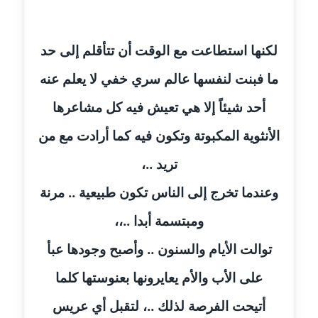
مدونة سارة ابراهيم
عاملة
لكنها استطاعت مع الوقت أن تتأقلم إلى حد
مدونة سارة القصبي
عاملة
ما فبنت لنفسها عالم سري خفي لا يعلم عنه
أحد شيئاً إلا هي تعيش فيه كل مشاعرها
مدونة سارة سعيد
عاملة
الأنثوية المكبوتة وتكون فيه كما أرادت مع من
تريد ..،
مدونة سالي علاء الدين
عاملة
وعندما تخرج إلى الناس تكون طبيعية .. مرنة
مدونة سامح رشاد
ومبتسمة أبدا ..،،
عاملة
توالت الأيام والسنون .. وأصبح وجودها عبأ
مدونة سامح طلعت
على الأب والأم يعايرونها بعنوستها كلما
عاملة
أتيحت الفرصة لذلك ..، لتقبل أي عريس