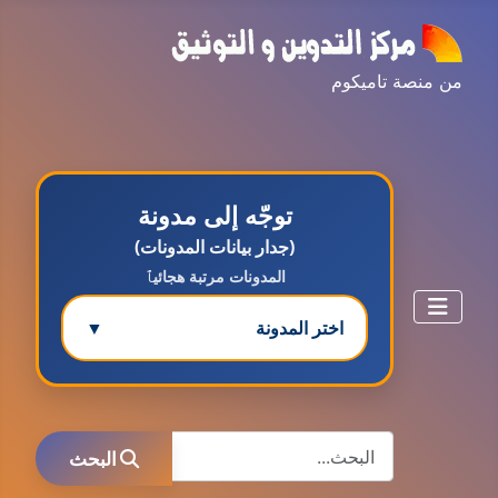
من منصة تاميكوم
توجّه إلى مدونة
(جدار بيانات المدونات)
المدونات مرتبة هجائيٱ
اختر المدونة
▼
مدونة ابتسام محمد
البحث
عاملة
البحث