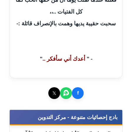
عاملة
كل الفتيات ..،،
مدونة شريف ابراهيم
سحبت حقيبة يديها وهمت بالإنصراف قائلة :-
عاملة
مدونة شيماء الجمل
عاملة
- "
أعدك أني سأفكر ..
"
مدونة شيماء حسني
عاملة
مدونة شيماء عبد المقصود
عاملة
𝕏
f
مدونة شيماء عصام
عاملة
بادج إحصائيات متنوعة - مركز التدوين
مدونة شيماء عمارة