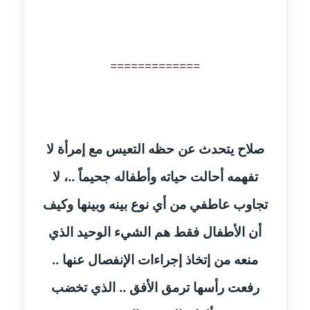
عاملة
مدونة أمل الجزائرية
متوفي
=============
مدونة أمل الخولي
عاملة
مدونة أمل درويش
صلاح يتحدث عن حظه التعيس مع إمرأة لا
عاملة
تفهمه أحالت حياته وأطفاله جحيماً ..، لا
مدونة أمل زيادة
تجاوب عاطفي من أي نوع بينه وبينها وكيف
عاملة
أن الأطفال فقط هم الشيء الوحيد الذي
مدونة امل محمود
منعه من إتخاذ إجراءات الإنفصال عنها ..
عاملة
رفعت رأسها ترمق الأفق .. الذي تخضب
مدونة أمل منشاوي