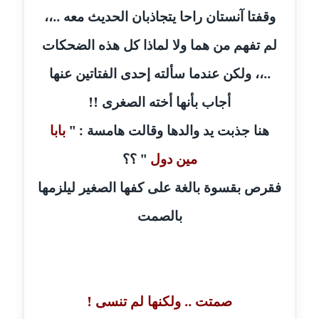
عاملة
وقفتا آنستان راحا يتجاذبان الحديث معه ..،،
لم تفهم من هما ولا لماذا كل هذه الضحكات
مدونة اشرف النجار
عاملة
..،، ولكن عندما سألته إحدى الفتاتين عنها
مدونة السيده فوزي
أجاب بأنها أخته الصغرى !!
عاملة
هنا جذبت يد والدها وقالت هامسة : "
بابا
مدونة آمال صالح
مين دول
" ؟؟
عاملة
فقرص بقسوة بالغة على كفها الصغير ليلزمها
مدونة أماني بالحاج
بالصمت
معلق
مدونة أماني عبد السلام
عاملة
صمتت .. ولكنها لم تنسى !
مدونة أماني عز الدين