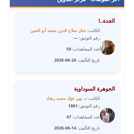
مدونة عبير محمد
عاملة
الجدة..!
مدونة عبير مصطفى
الكاتب:
حنان صلاح الدين محمد أبو العنين
عاملة
رقم التوثيق:
—
عدد المشاهدات:
59
مدونة عزة الأمير
عاملة
تاريخ التأليف:
26-06-2026
مدونة عزة بركة
عاملة
الجوهرة السوداوية
مدونة عطا الله حسب الله
الكاتب:
د. نهى فؤاد محمد رشاد
عاملة
رقم التوثيق:
1861
مدونة عفاف حسين
عدد المشاهدات:
47
عاملة
تاريخ التأليف:
14-06-2026