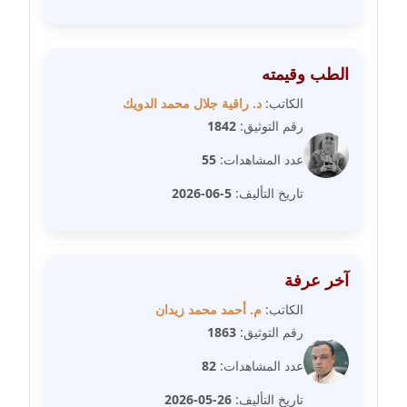
مدونة عمرو عاطف
عاملة
الطب وقيمته
مدونة غادة زهران
عاملة
الكاتب:
د. راقية جلال محمد الدويك
رقم التوثيق:
1842
مدونة غادة سيد
عدد المشاهدات:
55
عاملة
تاريخ التأليف:
5-06-2026
مدونة غازي جابر
عاملة
آخر عرفة
مدونة فاطمة البسريني
عاملة
الكاتب:
م. أحمد محمد زيدان
رقم التوثيق:
1863
مدونة فاطمة الزهراء بناني
عدد المشاهدات:
82
موقوف
تاريخ التأليف:
26-05-2026