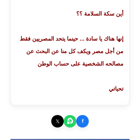
عاملة
أين سكة السلامة ؟؟
مدونة دعاء الشاهد
عاملة
إنها هناك يا سادة ... حينما يتحد المصريين فقط
مدونة دينا عاصم
من أجل مصر ويكف كل منا عن البحث عن
عاملة
مصالحه الشخصية على حساب الوطن
مدونة دينا منير
عاملة
تحياتي
مدونة راقية الدويك
عاملة
مدونة رانيا ثروت
عاملة
𝕏
f
مدونة رجاء دياب