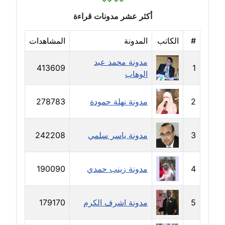
أكثر عشر مدونات قراءة
مدونة شرف الدين محمد
عاملة
#
الكاتب
المدونة
المشاهدات
مدونة شريف ابراهيم
مدونة محمد عبد
عاملة
413609
1
الوهاب
مدونة شيماء الجمل
2
مدونة نهلة حمودة
278783
عاملة
مدونة شيماء حسني
3
مدونة ياسر سلمي
242208
عاملة
مدونة شيماء عبد المقصود
4
مدونة زينب حمدي
190090
عاملة
5
مدونة اشرف الكرم
179170
مدونة شيماء عصام
عاملة