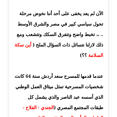
مدونة اشرف الكرم
الآن لم يعد يخفى على أحد أننا نخوض مرحلة
عاملة
تحول سياسي كبير في مصر والشرق الأوسط
مدونة اشرف النجار
.. ،، تخبط واضح وتتفرق السكك وتتشعب ومع
عاملة
ذلك لازلنا نتسائل ذات السؤال الملح (
أين سكة
مدونة السيده فوزي
عاملة
السلامة
؟؟)
مدونة آمال صالح
عاملة
عندما قدمها للمسرح سعد أردش سنة 64 كانت
شخصيات المسرحية تمثل ميثاق العمل الوطني
مدونة أماني بالحاج
معلق
الذي أسسه عبد الناصر والذي يشمل كل
مدونة أماني عبد السلام
طبقات المجتمع المصري (
الجندي - الفلاح -
عاملة