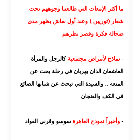
مدونة حسين درمشاكي
ما أكثر الإمعات التي طالعتنا وجوههم تحت
عاملة
شعار (ثوريين ) وعند أول نقاش يظهر مدى
مدونة حلا عادل
عاملة
ضحالة فكرة وقصر نظرهم
مدونة حنان الهواري
عاملة
-
نماذج لأمراض مجتمعية
كالرجل والمرأة
مدونة حنان صلاح الدين
العاشقان الذان يهربان في رحلة بحث عن
عاملة
المتعه .. والسيدة التي تبحث عن شبابها الضائع
مدونة حنان طنطاوي
في الكف والفنجان
عاملة
مدونة حنين الفلسطينية
-
وأخيراً نموذج العاهرة
سوسو وقرني القواد
متوفي
مدونة خالد الخطيب