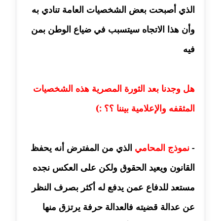
الذي أصبحت بعض الشخصيات العامة تنادي به
مدونة ايمن موسي
عاملة
وأن هذا الاتجاه سيتسبب في ضياع الوطن بمن
مدونة إيناس عراقي
فيه
عاملة
مدونة آيه ابو زهرة
هل وجدنا بعد الثورة المصرية هذه الشخصيات
عاملة
المثقفه والإعلامية بيننا ؟؟ :)
مدونة آية الدرديري
عاملة
-
نموذج المحامي
الذي من المفترض أنه يحفظ
مدونة آيه الغمري
القانون ويعيد الحقوق ولكن على العكس نجده
عاملة
مستعد للدفاع عمن يدفع له أكثر بصرف النظر
مدونة آية عبد العزيز
عاملة
عن عدالة قضيته فالعدالة حرفة يرتزق منها