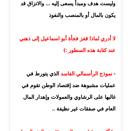
وليست هدف ومبدأ يسعى إليه ... والاتزاق قد
مدونة ايهاب همام
عاملة
يكون بالمال أو بالمنصب والنفوذ
مدونة بيان هدية
عاملة
لا أدري لماذا قفز فجأة أبو اسماعيل إلى ذهني
مدونة تامر زيدان
عند كتابة هذه السطور :)
عاملة
مدونة تسنيم فضالي
-
نموذج الرأسمالي الفاسد
الذي يتورط في
عاملة
عمليات مشبوهة ضد إقتصاد الوطن تقوم في
مدونة ثائر دالي
غالبها على الرشاوي والعمولات وإهدار المال
عاملة
العام في صفقات غير نظيفة ..
مدونة جاد كريم
عاملة