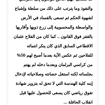
مدونة أمل منشاوي
والنفوذ وما يترتب على ذلك من سلطة وإشباع
موقوف
لشهوة الحكم ثم تسعى بالفساد في الأرض
مدونة أميرة اسماعيل
والواسطة والمحسوبية إلى زرع ذويها وأقاربها
عاملة
بالقفز فوق القانون .. كما كان من الفلاح عثمان
مدونة أميرة رفعت
الاقطاعي السابق الذي كان ينكر انتمائه
عاملة
للفلاحين ثم عكس الآية بعدما أصبح لهم 50%
مدونة أميرة محمود
عاملة
من كراسي البرلمان وبعدما دخله لم يهتم
بجلساته لكنه استغل حصانته وصلاحياته لإدخال
مدونة انجي مطاوع
عاملة
إبنه كلية الهندسة التي لا تحق له بتزوير شهادة
تفوق رياضي كان يسعى للحصول عليها قبل
مدونة آيات القاضي
عاملة
انقلاب الحافلة ...