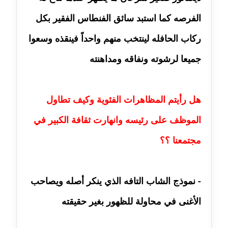
مدونة حاتم سلامة
عاملة
الفرصه كما استبد سائق الفنطاس الفقير بكل
ركاب الحافله لينتخب منهم واحداً فينقذه وسعوا
مدونة حجازي يونس
عاملة
جميعا لرشوته ونفاقه ومداهنته
مدونة حسن رجب
عاملة
هل رأيتم المظاهرات الفئوية وكيف تطاول
مدونة حسن غريب
الموظف على رئيسه وانهارت ثقافة الكبير في
معلق
مجتمعنا ؟؟
مدونة حسن محي الدين
متوفي
- نموذج الشاب التافه الذي ينكر أصله ويصاحب
مدونة حسين العلي
الأغنى في محاولة للظهور بغير حقيقته
عاملة