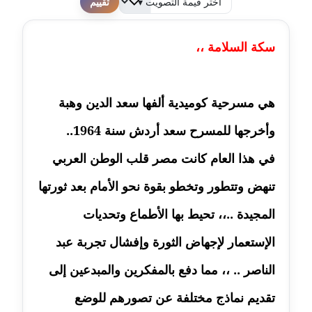
لطفا قم بالتقييم
مدونة احمد كريدي
سكة السلامة ،،
عاملة
مدونة أحمد مليجي
عاملة
هي مسرحية كوميدية ألفها سعد الدين وهبة
وأخرجها للمسرح سعد أردش سنة 1964..
مدونة اريج الشرفا
عاملة
في هذا العام كانت مصر قلب الوطن العربي
مدونة اسراء كمال
تنهض وتتطور وتخطو بقوة نحو الأمام بعد ثورتها
عاملة
المجيدة ..،، تحيط بها الأطماع وتحديات
مدونة اسلام أبو علم
الإستعمار لإجهاض الثورة وإفشال تجربة عبد
عاملة
الناصر .. ،، مما دفع بالمفكرين والمبدعين إلى
مدونة اسماء خوجة
تقديم نماذج مختلفة عن تصورهم للوضع
عاملة