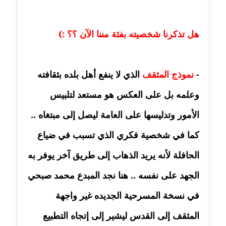
مدونة ايمان الدواخلي
عاملة
هل تذكرنا شخصيته بفئة مننا الآن ؟؟ :)
مدونة ايمان النادي
عاملة
-
نموذج المثقف
الذي لا ينفع أهل بلده بثقافته
مدونة ايمان صلاح
وعلمه بل على العكس هو مستعد لتلبيس
عاملة
الأمور وتدليسها على العامة ليصل إلى مبتغاه ..
مدونة ايمان عبد الحليم
كما في شخصية فكري الذي تسبب في ضياع
عاملة
الحافلة لأنه يريد الذهاب إلى طريق آخر يوفر به
مدونة ايمان عماد
عاملة
الجهد على نفسه .. هنا نجد المبدع محمد صبحي
في نسخة المسرحية الجديده غير واجهة
مدونة ايمان قادري
عاملة
المثقف إلى القدس ليشير إلى إتجاه التطبيع