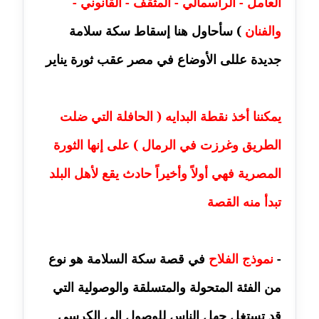
العامل - الرأسمالي - المثقف - القانوني -
مدونة أماني عز الدين
والفنان
) سأحاول هنا إسقاط سكة سلامة
عاملة
جديدة عللى الأوضاع في مصر عقب ثورة يناير
مدونة أمل الجزائرية
متوفي
يمكننا أخذ نقطة البدايه ( الحافلة التي ضلت
مدونة أمل الخولي
الطريق وغرزت في الرمال ) على إنها الثورة
عاملة
المصرية فهي أولاً وأخيراً حادث يقع لأهل البلد
مدونة أمل درويش
عاملة
تبدأ منه القصة
مدونة أمل زيادة
عاملة
-
نموذج الفلاح
في قصة سكة السلامة هو نوع
مدونة امل محمود
من الفئة المتحولة والمتسلقة والوصولية التي
عاملة
قد تستغل جهل الناس للوصول إلى الكرسي