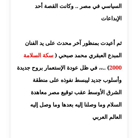
السياسي في مصر .. وكانت القصة أحد
مدونة أسماء كاشف
الإبداعات
عاملة
مدونة أسماء نور الدين
عاملة
ثم أعيدت بمنظور آخر محدث على يد الفنان
المبدع العبقري محمد صبحي (
سكة السلامة
مدونة اسماعيل ابو زيد
عاملة
2000
) ..،، في ظل عودة الإستعمار بروح جديدة
وأسلوب جديد ليبسط نفوذه على منطقة
مدونة اسماعيل محسن
عاملة
الشرق الأوسط عقب توقيع مصر معاهدة
مدونة اسيمة اسامه
السلام وما وصلنا إليه بعدها وما وصل إليه
عاملة
العالم العربي
مدونة أشرف القط
عاملة