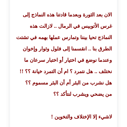
عاملة
الان بعد الثورة وبعدما قادتنا هذه النماذج إلى
مدونة خولة سعيدان
غرس الأتوبيس في الرمال .. لازالت هذه
عاملة
النماذج تحيا بيننا وتمارس عملها بهمه في تشتت
مدونة داليا السعيد
موقوف
الطرق بنا .. انقسمنا إلى فلول وثوار وإخوان
وعندما نوضع في اختيار أو اختبار سرعان ما
مدونة داليا فاروق
عاملة
نختلف .. هل نتمرد ؟ ام أن التمرد خيانة ؟؟ !!
هل نشرب من البئر أم أن البئر مسموم ؟؟
مدونة داليا نور
عاملة
من يضحي ويشرب لنتأكد ؟؟
مدونة دعاء البدري
عاملة
لاشيء إلا الإختلاف والتخوين !
مدونة دعاء الجابي