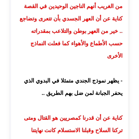
من الغريب أنهم الناجين الوحيدين في القصة
عاملة
كناية عن أن العهر الجسدي بأن تتعرى وتضاجع
مدونة خالد العامري
معلق
.. خير من العهر بوطن والتلاعب بمقدراته
حسب الأطماع والأهواء كما فعلت النماذج
مدونة خالد دومه
عاملة
الأخرى
مدونة خالد صالح
عاملة
- يظهر نموذج الجندي متمثلا في البدوي الذي
مدونة خالد عويس
يحفر الجبانة لمن ضل بهم الطريق ..
عاملة
مدونة خالد منير
كناية عن أن قدرنا كمصريين هو القتال ومتى
عاملة
تركنا السلاح وقبلنا الاستسلام كانت نهايتنا
مدونة خليل السيد