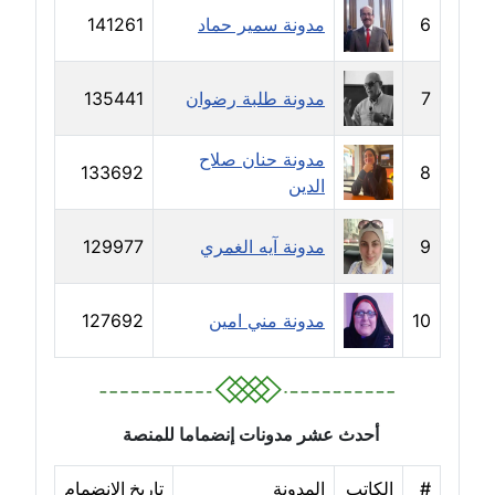
6
مدونة سمير حماد
141261
مدونة شيماء عمارة
عاملة
7
مدونة طلبة رضوان
135441
مدونة شيماء مكى
عاملة
مدونة حنان صلاح
133692
8
الدين
مدونة صفا غنيم
عاملة
9
مدونة آيه الغمري
129977
مدونة صفاء فوزي
عاملة
10
مدونة مني امين
127692
مدونة صفية الجيار
عاملة
أحدث عشر مدونات إنضماما للمنصة
مدونة طارق المسيري
عاملة
#
الكاتب
المدونة
تاريخ الإنضمام