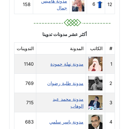
مدونة هاميس
6
158
12
جمال
مدونة سلوي جلال
عاملة
مدونة سلوى محمود
أكثر عشر مدونات تدوينا
عاملة
#
الكاتب
المدونة
التدوينات
مدونة سماح حامد
عاملة
1
مدونة نهلة حمودة
1140
مدونة سمر ابراهيم
2
مدونة طلبة رضوان
769
عاملة
مدونة سمير حماد
مدونة محمد عبد
715
3
عاملة
الوهاب
مدونة سهام كمال
4
مدونة ياسر سلمي
683
عاملة