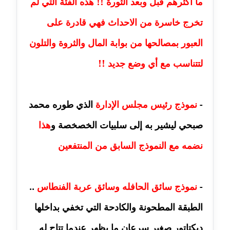
ما أكثرهم قبل وبعد الثورة !! هذه الفئة التي لم
مدونة جلال الخطيب
عاملة
تخرج خاسرة من الاحداث فهي قادرة على
العبور بمصالحها من بوابة المال والثروة والتلون
مدونة جهاد عبد الحميد
عاملة
لتتناسب مع أي وضع جديد !!
مدونة جهاد غازي
عاملة
-
نموذج رئيس مجلس الإدارة
الذي طوره محمد
مدونة جواد الحربي
صبحي ليشير به إلى سلبيات الخصخصة و
هذا
عاملة
نضمه مع النموذج السابق من المنتفعين
مدونة جيهان عفيفي
عاملة
-
نموذج سائق الحافله وسائق عربة الفنطاس
..
مدونة جيهان عوض
الطبقة المطحونة والكادحة التي تخفي بداخلها
عاملة
ديكتاتور صغير سرعان ما يظهر عندما تتاح له