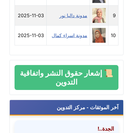
مدونة حلا عادل
9
مدونة داليا نور
2025-11-03
عاملة
مدونة حنان الهواري
10
مدونة اسراء كمال
2025-11-03
عاملة
مدونة حنان صلاح الدين
عاملة
📜
إشعار حقوق النشر واتفاقية
مدونة حنان طنطاوي
التدوين
عاملة
مدونة حنين الفلسطينية
متوفي
آخر الموثقات - مركز التدوين
مدونة خالد الخطيب
عاملة
الجدة..!