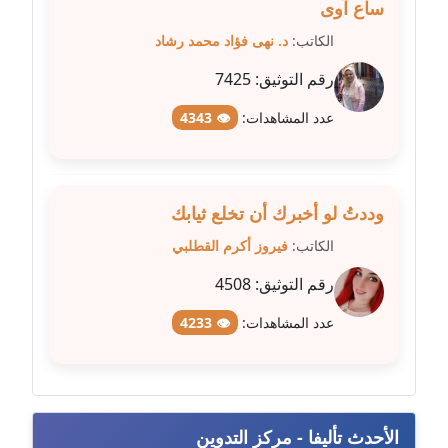
ساع آوى
عاملة
الكاتب:
د. نهى فؤاد محمد رشاد
مدونة شريف ابراهيم
رقم التوثيق:
7425
عاملة
عدد المشاهدات:
👁 4343
مدونة شيماء الجمل
عاملة
وددتُ لو أخبرك أن تخلع ثيابك
مدونة شيماء حسني
عاملة
الكاتب:
فيروز أكرم القطلبي
رقم التوثيق:
4508
مدونة شيماء عبد المقصود
عاملة
عدد المشاهدات:
👁 4233
مدونة شيماء عصام
عاملة
الأحدث تأليفا - مركز التدوين
مدونة شيماء عمارة