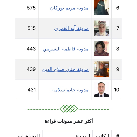
6
مدونة مريم توركان
575
مدونة إيناس عراقي
عاملة
7
مدونة آيه الغمري
515
مدونة آيه ابو زهرة
عاملة
8
مدونة فاطمة البسريني
443
مدونة آية الدرديري
عاملة
9
مدونة حنان صلاح الدين
439
مدونة آيه الغمري
10
مدونة حاتم سلامة
431
عاملة
مدونة آية عبد العزيز
عاملة
أكثر عشر مدونات قراءة
مدونة ايهاب همام
عاملة
#
الكاتب
المدونة
المشاهدات