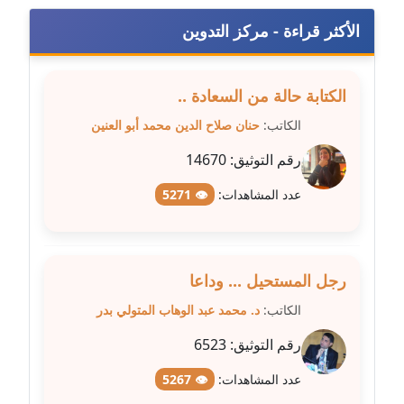
مدونة سارة ابراهيم
عاملة
الأكثر قراءة - مركز التدوين
مدونة سارة القصبي
الكتابة حالة من السعادة ..
عاملة
الكاتب:
حنان صلاح الدين محمد أبو العنين
مدونة سارة سعيد
رقم التوثيق:
14670
عاملة
عدد المشاهدات:
👁 5271
مدونة سالي علاء الدين
عاملة
مدونة سامح رشاد
رجل المستحيل ... وداعا
عاملة
الكاتب:
د. محمد عبد الوهاب المتولي بدر
مدونة سامح طلعت
رقم التوثيق:
6523
عاملة
عدد المشاهدات:
👁 5267