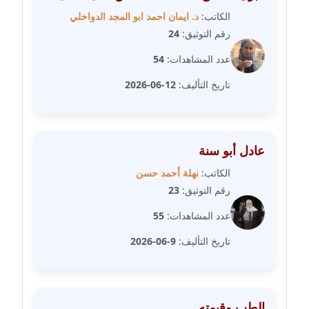
مدونة خولة سعيدان
الكاتب:
د. ايمان احمد ابو المجد الدواخلي
عاملة
رقم التوثيق:
24
عدد المشاهدات:
54
مدونة داليا السعيد
موقوف
تاريخ التأليف:
12-06-2026
مدونة داليا فاروق
عاملة
عادل أبو سنة
مدونة داليا نور
الكاتب:
نهلة أحمد حسن
عاملة
رقم التوثيق:
23
عدد المشاهدات:
55
مدونة دعاء البدري
عاملة
تاريخ التأليف:
9-06-2026
مدونة دعاء الجابي
عاملة
الطب وقيمته