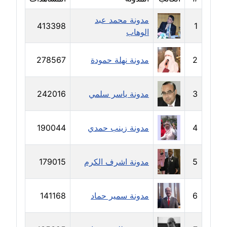
مدونة محمد عبد
مدونة بيان هدية
413398
1
الوهاب
عاملة
مدونة تامر زيدان
2
مدونة نهلة حمودة
278567
عاملة
3
مدونة ياسر سلمي
242016
مدونة تسنيم فضالي
عاملة
4
مدونة زينب حمدي
190044
مدونة ثائر دالي
عاملة
5
مدونة اشرف الكرم
179015
مدونة جاد كريم
عاملة
6
مدونة سمير حماد
141168
مدونة جلال الخطيب
عاملة