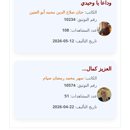
وداعا يا وحيدي
مدونة رفعت عراقي
عاملة
الكاتب:
حنان صلاح الدين محمد أبو العنين
رقم التوثيق:
10234
مدونة رهام معلا
عدد المشاهدات:
108
عاملة
تاريخ التأليف:
12-05-2026
مدونة ريهام الخميسي
عاملة
مدونة زينات مطاوع
العزيز كمال…
عاملة
الكاتب:
سهر محمد رمضان صيام
رقم التوثيق:
10574
مدونة زينب ابو الفضل
عدد المشاهدات:
51
عاملة
تاريخ التأليف:
22-04-2026
مدونة زينب حمدي
عاملة