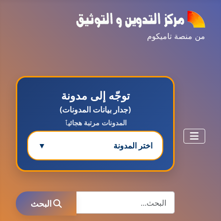
من منصة تاميكوم
توجّه إلى مدونة
(جدار بيانات المدونات)
المدونات مرتبة هجائيٱ
اختر المدونة
▼
مدونة ابتسام محمد
البحث
عاملة
البحث