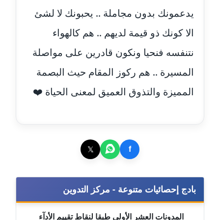
عاملة
يدعمونك بدون مجاملة .. يحبونك لا لشئ
الا كونك ذو قيمة لديهم .. هم كالهواء
مدونة أحمد مليجي
عاملة
نتنفسه فنحيا ونكون قادرين على مواصلة
المسيرة .. هم ركوز المقام حيث البصمة
مدونة اريج الشرفا
عاملة
المميزة والتذوق العميق لمعنى الحياة ❤️
مدونة اسراء كمال
عاملة
مدونة اسلام أبو علم
𝕏
f
عاملة
مدونة اسماء خوجة
بادج إحصائيات متنوعة - مركز التدوين
عاملة
المدونات العشر الأولى طبقا لنقاط تقييم الأدآء
مدونة أسماء كاشف