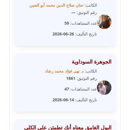
الكاتب:
حنان صلاح الدين محمد أبو العنين
مدونة خالد العامري
رقم التوثيق:
—
معلق
عدد المشاهدات:
59
مدونة خالد دومه
تاريخ التأليف:
26-06-2026
عاملة
مدونة خالد صالح
عاملة
الجوهرة السوداوية
الكاتب:
د. نهى فؤاد محمد رشاد
مدونة خالد عويس
رقم التوثيق:
1861
عاملة
عدد المشاهدات:
47
مدونة خالد منير
تاريخ التأليف:
14-06-2026
عاملة
مدونة خليل السيد
عاملة
البول الغامق معناه أنك تطمئن على الكلى