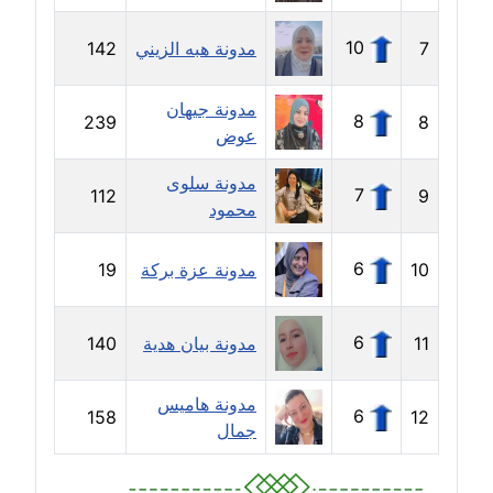
موقوف
10
7
مدونة هبه الزيني
142
مدونة أميرة اسماعيل
عاملة
مدونة جيهان
8
239
8
عوض
مدونة أميرة رفعت
عاملة
مدونة سلوى
7
112
9
محمود
مدونة أميرة محمود
عاملة
6
10
مدونة عزة بركة
19
مدونة انجي مطاوع
عاملة
6
11
مدونة بيان هدية
140
مدونة آيات القاضي
مدونة هاميس
عاملة
6
158
12
جمال
مدونة ايمان الدواخلي