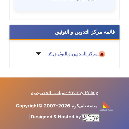
مدونة غادة زهران
عاملة
قائمة مركز التدوين و التوثيق
مدونة غادة سيد
عاملة
مركز التـدوين و التوثيـق ✔
مدونة غازي جابر
عاملة
مدونة فاطمة البسريني
عاملة
سياسة الخصوصية-Privacy Policy
مدونة فاطمة الزهراء بناني
موقوف
منصة تاميكوم
Copyright© 2007-2026
|
Designed & Hosted by
مدونة فاطمة حجازي
عاملة