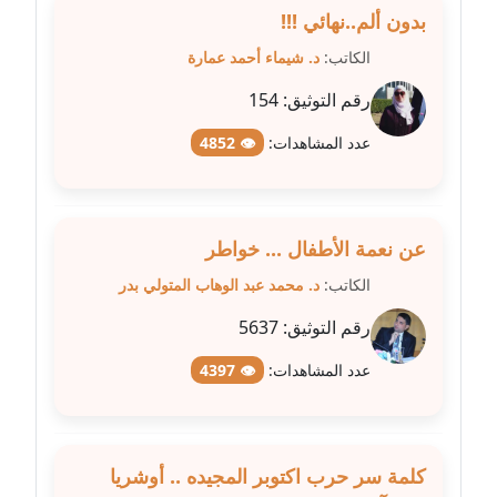
بدون ألم..نهائي !!!
عاملة
الكاتب:
د. شيماء أحمد عمارة
مدونة سهى الضاوي
رقم التوثيق:
154
عاملة
عدد المشاهدات:
👁 4852
مدونة سهير عسكر
عاملة
مدونة سوزان بهنسي
عن نعمة الأطفال ... خواطر
عاملة
الكاتب:
د. محمد عبد الوهاب المتولي بدر
مدونة سوميه الالفي
رقم التوثيق:
5637
عاملة
عدد المشاهدات:
👁 4397
مدونة شادي الربابعة
عاملة
كلمة سر حرب اكتوبر المجيده .. أوشريا
مدونة شرف الدين محمد