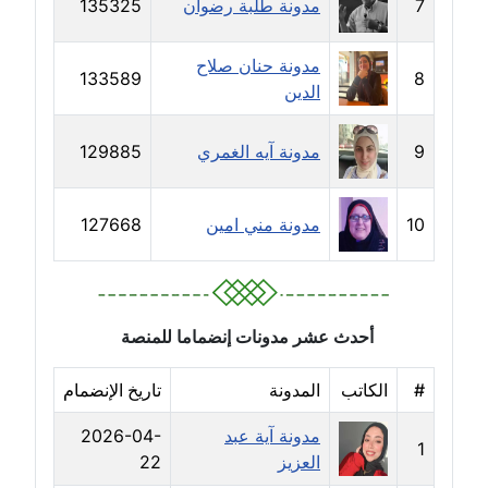
7
مدونة طلبة رضوان
135325
مدونة جهاد عبد الحميد
مدونة حنان صلاح
عاملة
133589
8
الدين
مدونة جهاد غازي
عاملة
9
مدونة آيه الغمري
129885
مدونة جواد الحربي
10
مدونة مني امين
127668
عاملة
مدونة جيهان عفيفي
عاملة
أحدث عشر مدونات إنضماما للمنصة
مدونة جيهان عوض
#
الكاتب
المدونة
تاريخ الإنضمام
عاملة
مدونة آية عبد
2026-04-
مدونة حاتم سلامة
1
العزيز
22
عاملة