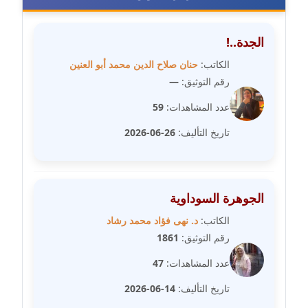
عاملة
الجدة..!
مدونة شيماء مكى
عاملة
الكاتب:
حنان صلاح الدين محمد أبو العنين
رقم التوثيق:
—
مدونة صفا غنيم
عدد المشاهدات:
59
عاملة
تاريخ التأليف:
26-06-2026
مدونة صفاء فوزي
عاملة
مدونة صفية الجيار
الجوهرة السوداوية
عاملة
الكاتب:
د. نهى فؤاد محمد رشاد
رقم التوثيق:
1861
مدونة طارق المسيري
عاملة
عدد المشاهدات:
47
تاريخ التأليف:
14-06-2026
مدونة طلبة رضوان