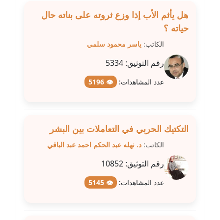
مدونة سلوي جلال
عاملة
هل يأثم الأب إذا وزع ثروته على بناته حال
حياته ؟
مدونة سلوى محمود
الكاتب:
ياسر محمود سلمي
عاملة
رقم التوثيق:
5334
مدونة سماح حامد
عدد المشاهدات:
👁 5196
عاملة
مدونة سمر ابراهيم
عاملة
التكتيك الحربي في التعاملات بين البشر
الكاتب:
د. نهله عبد الحكم احمد عبد الباقي
مدونة سمير حماد
عاملة
رقم التوثيق:
10852
مدونة سهام كمال
عدد المشاهدات:
👁 5145
عاملة
مدونة سهر صيام