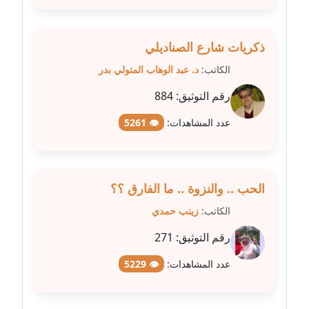
مدونة سامح فرج
عاملة
ذكريات شارع الصناديلي
مدونة سحر أبو العلا
الكاتب:
د. عبد الوهاب المتولي بدر
عاملة
رقم التوثيق:
884
مدونة سحر حسب الله
عاملة
عدد المشاهدات:
👁 5261
مدونة سعاد سيد
عاملة
الحب .. والنزوة .. ما الفارق ؟؟
مدونة سعيد زعلوك
الكاتب:
زينب حمدي
معلق
رقم التوثيق:
271
مدونة سلوى بدران
عدد المشاهدات:
👁 5229
عاملة