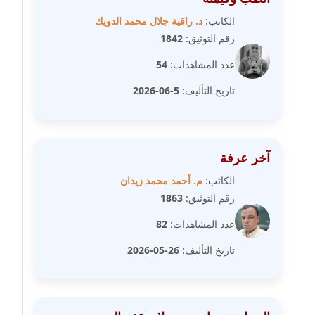
مدونة دعاء الشاهد
الكاتب:
د. راقية جلال محمد الدويك
عاملة
رقم التوثيق:
1842
عدد المشاهدات:
54
مدونة دينا عاصم
عاملة
تاريخ التأليف:
5-06-2026
مدونة دينا منير
عاملة
آخر عرفة
مدونة راقية الدويك
الكاتب:
م. أحمد محمد زيدان
عاملة
رقم التوثيق:
1863
مدونة رانيا ثروت
عدد المشاهدات:
82
عاملة
تاريخ التأليف:
26-05-2026
مدونة رجاء دياب
عاملة