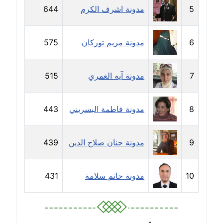
5
مدونة اشرف الكرم
644
مدونة حجازي يونس
عاملة
6
مدونة مريم توركان
575
مدونة حسن رجب
عاملة
7
مدونة آيه الغمري
515
مدونة حسن غريب
معلق
8
مدونة فاطمة البسريني
443
مدونة حسن محي الدين
متوفي
9
مدونة حنان صلاح الدين
439
مدونة حسين العلي
10
مدونة حاتم سلامة
431
عاملة
مدونة حسين درمشاكي
عاملة