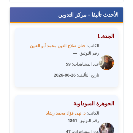
الأحدث تأليفا - مركز التدوين
مدونة عبير مصطفى
عاملة
الجدة..!
مدونة عزة الأمير
عاملة
الكاتب:
حنان صلاح الدين محمد أبو العنين
رقم التوثيق:
—
مدونة عزة بركة
عدد المشاهدات:
59
عاملة
تاريخ التأليف:
26-06-2026
مدونة عطا الله حسب الله
عاملة
مدونة عفاف حسين
الجوهرة السوداوية
عاملة
الكاتب:
د. نهى فؤاد محمد رشاد
رقم التوثيق:
1861
مدونة علا ابو السعادات
عدد المشاهدات:
47
عاملة