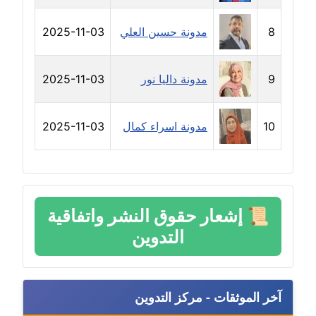
مدونة دعاء الشاهد
عاملة
8
مدونة حسين العلي
2025-11-03
مدونة دينا عاصم
9
مدونة داليا نور
2025-11-03
عاملة
مدونة دينا منير
10
مدونة اسراء كمال
2025-11-03
عاملة
مدونة راقية الدويك
عاملة
📜
إشعار حقوق النشر واتفاقية
مدونة رانيا ثروت
التدوين
عاملة
مدونة رجاء دياب
عاملة
آخر الموثقات - مركز التدوين