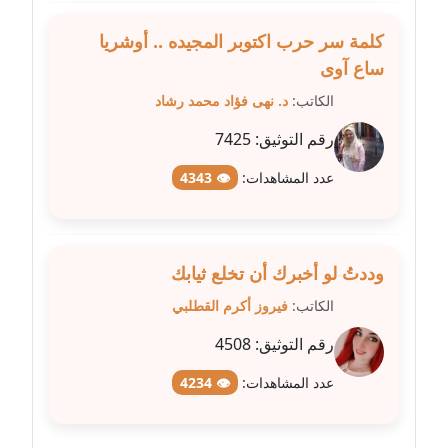
عاملة
كلمة سر حرب اكتوبر المجيده .. أوشريا
مدونة عبد الوهاب بدر
ساع آوى
عاملة
الكاتب:
د. نهى فؤاد محمد رشاد
مدونة عبير بسيوني
رقم التوثيق:
7425
عاملة
عدد المشاهدات:
👁 4343
مدونة عبير سعد
عاملة
وددتُ لو أخبرك أن تخلع ثيابك
مدونة عبير عبد الرحيم (ماعت)
عاملة
الكاتب:
فيروز أكرم القطلبي
رقم التوثيق:
4508
مدونة عبير عزاوي
عاملة
عدد المشاهدات:
👁 4234
مدونة عبير محمد
عاملة