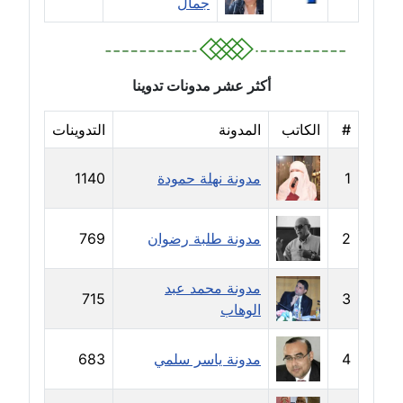
جمال
مدونة جهاد عبد الحميد
عاملة
أكثر عشر مدونات تدوينا
مدونة جهاد غازي
عاملة
#
الكاتب
المدونة
التدوينات
مدونة جواد الحربي
1
مدونة نهلة حمودة
1140
عاملة
مدونة جيهان عفيفي
2
مدونة طلبة رضوان
769
عاملة
مدونة محمد عبد
715
3
مدونة جيهان عوض
الوهاب
عاملة
4
مدونة ياسر سلمي
683
مدونة حاتم سلامة
عاملة