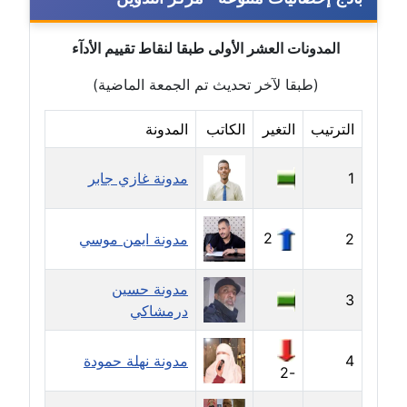
موقوف
المدونات العشر الأولى طبقا لنقاط تقييم الأدآء
مدونة أميرة اسماعيل
عاملة
(طبقا لآخر تحديث تم الجمعة الماضية)
مدونة أميرة رفعت
الترتيب
التغير
الكاتب
المدونة
عاملة
1
مدونة غازي جابر
مدونة أميرة محمود
عاملة
2
2
مدونة ايمن موسي
مدونة انجي مطاوع
عاملة
مدونة حسين
3
درمشاكي
مدونة آيات القاضي
عاملة
4
مدونة نهلة حمودة
-2
مدونة ايمان الدواخلي