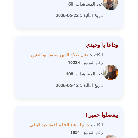
عدد المشاهدات:
60
مدونة مارية محمد
تاريخ التأليف:
22-05-2026
عاملة
مدونة مبارك عابد
عاملة
وداعا يا وحيدي
الكاتب:
حنان صلاح الدين محمد أبو العنين
مدونة محاسن علي
رقم التوثيق:
10234
عاملة
عدد المشاهدات:
108
مدونة محمد ابو النور
تاريخ التأليف:
12-05-2026
عاملة
مدونة محمد التجاني
عاملة
بيفصلوا حمير !
مدونة محمد الشافعي
الكاتب:
د. نهله عبد الحكم احمد عبد الباقي
عاملة
رقم التوثيق:
1851