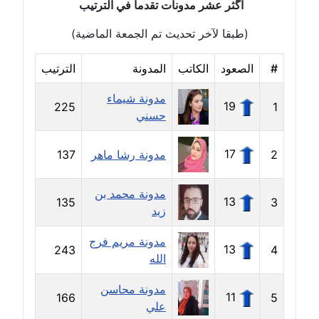
اگثر عشر مدونات تقدما في الترتيب
(طبقا لآخر تحديث تم الجمعة الماضية)
مدونة إيناس عراقي
عاملة
#
الصعود
الكاتب
المدونة
الترتيب
مدونة آيه ابو زهرة
مدونة شيماء
عاملة
19
225
1
حسني
مدونة آية الدرديري
17
2
مدونة رشا ماهر
137
عاملة
مدونة آيه الغمري
مدونة محمد بن
13
135
3
عاملة
زيد
مدونة مريم فرج
مدونة آية عبد العزيز
13
243
4
الله
عاملة
مدونة محاسن
11
مدونة ايهاب همام
166
5
علي
عاملة