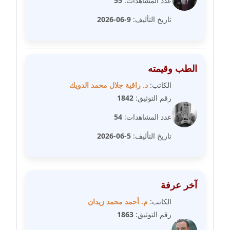
عدد المشاهدات:
55
تاريخ التأليف:
9-06-2026
مدونة غادة زهران
عاملة
مدونة غادة سيد
الطب وقيمته
عاملة
الكاتب:
د. راقية جلال محمد الدويك
مدونة غازي جابر
رقم التوثيق:
1842
عاملة
عدد المشاهدات:
54
مدونة فاطمة البسريني
تاريخ التأليف:
5-06-2026
عاملة
مدونة فاطمة الزهراء بناني
آخر عرفة
موقوف
الكاتب:
م. أحمد محمد زيدان
مدونة فاطمة حجازي
رقم التوثيق:
1863
عاملة