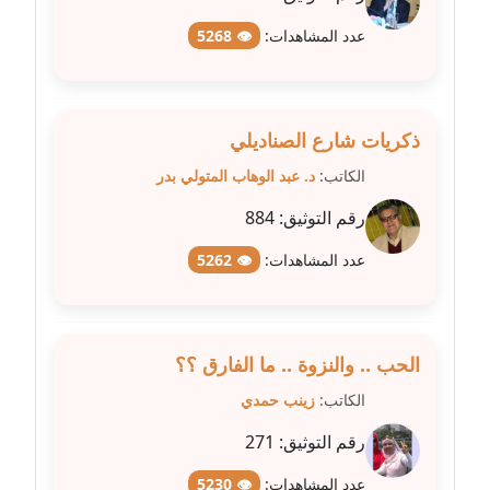
عاملة
عدد المشاهدات:
👁 5268
مدونة شريف ابراهيم
عاملة
ذكريات شارع الصناديلي
مدونة شيماء الجمل
الكاتب:
د. عبد الوهاب المتولي بدر
عاملة
رقم التوثيق:
884
مدونة شيماء حسني
عاملة
عدد المشاهدات:
👁 5262
مدونة شيماء عبد المقصود
عاملة
الحب .. والنزوة .. ما الفارق ؟؟
مدونة شيماء عصام
الكاتب:
زينب حمدي
عاملة
رقم التوثيق:
271
مدونة شيماء عمارة
عدد المشاهدات:
👁 5230