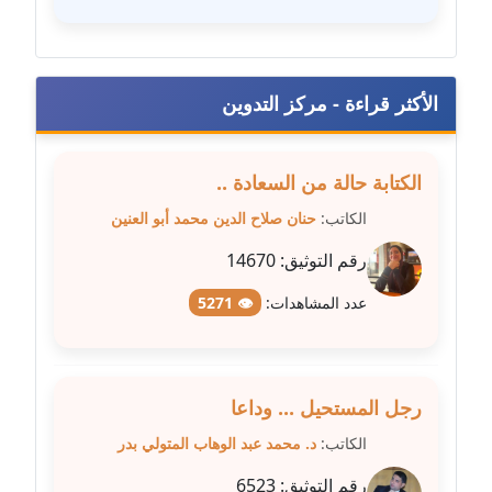
عاملة
مدونة سهى الضاوي
الأكثر قراءة - مركز التدوين
عاملة
مدونة سهير عسكر
الكتابة حالة من السعادة ..
عاملة
الكاتب:
حنان صلاح الدين محمد أبو العنين
مدونة سوزان بهنسي
رقم التوثيق:
14670
عاملة
عدد المشاهدات:
👁 5271
مدونة سوميه الالفي
عاملة
مدونة شادي الربابعة
رجل المستحيل ... وداعا
عاملة
الكاتب:
د. محمد عبد الوهاب المتولي بدر
مدونة شرف الدين محمد
رقم التوثيق:
6523