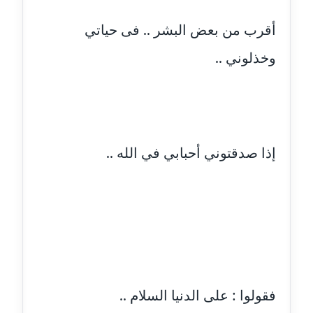
عاملة
أقرب من بعض البشر .. فى حياتي
مدونة اشرف النجار
وخذلوني ..
عاملة
مدونة السيده فوزي
عاملة
مدونة آمال صالح
إذا صدقتوني أحبابي في الله ..
عاملة
مدونة أماني بالحاج
معلق
مدونة أماني عبد السلام
عاملة
فقولوا : على الدنيا السلام ..
مدونة أماني عز الدين