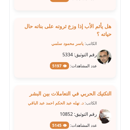
عاملة
مدونة شيماء مكى
عاملة
هل يأثم الأب إذا وزع ثروته على بناته حال
حياته ؟
مدونة صفا غنيم
الكاتب:
ياسر محمود سلمي
عاملة
رقم التوثيق:
5334
مدونة صفاء فوزي
عدد المشاهدات:
👁 5197
عاملة
مدونة صفية الجيار
عاملة
التكتيك الحربي في التعاملات بين البشر
الكاتب:
د. نهله عبد الحكم احمد عبد الباقي
مدونة طارق المسيري
عاملة
رقم التوثيق:
10852
مدونة طلبة رضوان
عدد المشاهدات:
👁 5145