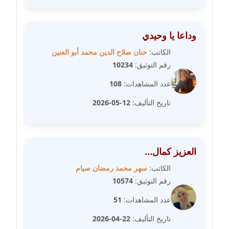
مدونة سلوي جلال
عاملة
وداعا يا وحيدي
مدونة سلوى محمود
عاملة
الكاتب:
حنان صلاح الدين محمد أبو العنين
رقم التوثيق:
10234
مدونة سماح حامد
عدد المشاهدات:
108
عاملة
تاريخ التأليف:
12-05-2026
مدونة سمر ابراهيم
عاملة
العزيز كمال…
مدونة سمير حماد
عاملة
الكاتب:
سهر محمد رمضان صيام
رقم التوثيق:
10574
مدونة سهام كمال
عدد المشاهدات:
51
عاملة
تاريخ التأليف:
22-04-2026
مدونة سهر صيام