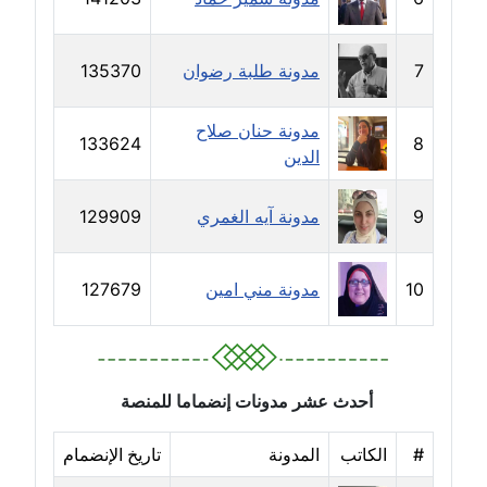
مدونة خالد العامري
معلق
7
مدونة طلبة رضوان
135370
مدونة خالد دومه
مدونة حنان صلاح
عاملة
133624
8
الدين
مدونة خالد صالح
9
مدونة آيه الغمري
129909
عاملة
مدونة خالد عويس
10
مدونة مني امين
127679
عاملة
مدونة خالد منير
عاملة
أحدث عشر مدونات إنضماما للمنصة
مدونة خليل السيد
#
الكاتب
المدونة
تاريخ الإنضمام
عاملة