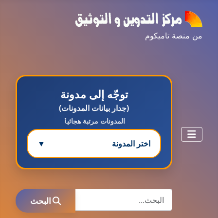
من منصة تاميكوم
توجّه إلى مدونة
(جدار بيانات المدونات)
المدونات مرتبة هجائيٱ
اختر المدونة
▼
مدونة ابتسام محمد
البحث
عاملة
البحث