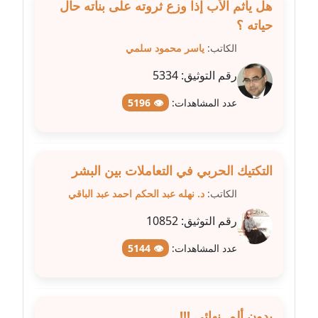
هل يأثم الأب إذا وزع ثروته على بناته حال
حياته ؟
مدونة علا الأزوك
الكاتب:
ياسر محمود سلمي
عاملة
رقم التوثيق:
5334
مدونة علاء سرحان
عاملة
عدد المشاهدات:
👁 5196
مدونة علي الصادق
عاملة
التكتيك الحربي في التعاملات بين البشر
مدونة علي الفشني
الكاتب:
د. نهله عبد الحكم احمد عبد الباقي
عاملة
رقم التوثيق:
10852
مدونة عماد مصباح
عدد المشاهدات:
👁 5144
عاملة
مدونة عمرو عاطف
عاملة
بدون ألم..نهائي !!!