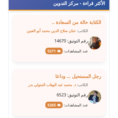
عاملة
الأكثر قراءة - مركز التدوين
مدونة عبد الوهاب بدر
عاملة
الكتابة حالة من السعادة ..
الكاتب:
حنان صلاح الدين محمد أبو العنين
مدونة عبير بسيوني
عاملة
رقم التوثيق:
14670
عدد المشاهدات:
👁 5271
مدونة عبير سعد
عاملة
مدونة عبير عبد الرحيم (ماعت)
رجل المستحيل ... وداعا
عاملة
الكاتب:
د. محمد عبد الوهاب المتولي بدر
مدونة عبير عزاوي
رقم التوثيق:
6523
عاملة
عدد المشاهدات:
👁 5265
مدونة عبير محمد
عاملة