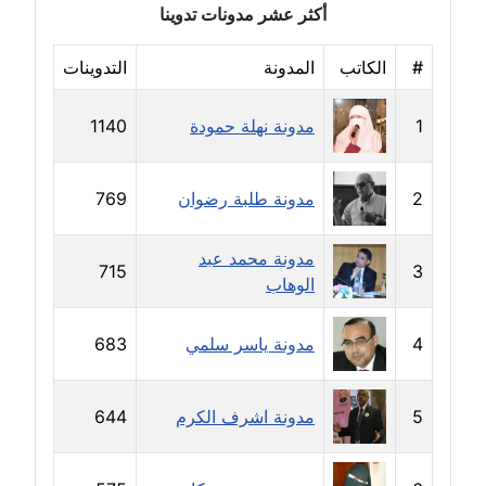
أكثر عشر مدونات تدوينا
مدونة خولة سعيدان
عاملة
#
الكاتب
المدونة
التدوينات
مدونة داليا السعيد
1
مدونة نهلة حمودة
1140
موقوف
مدونة داليا فاروق
2
مدونة طلبة رضوان
769
عاملة
مدونة محمد عبد
مدونة داليا نور
715
3
الوهاب
عاملة
4
مدونة ياسر سلمي
683
مدونة دعاء البدري
عاملة
5
مدونة اشرف الكرم
644
مدونة دعاء الجابي
عاملة