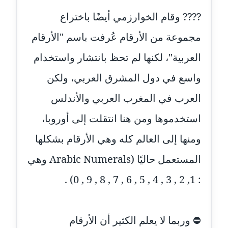
عاملة
???? وقام الخوارزمي أيضًا باختراع
مدونة اشرف النجار
مجموعة من الأرقام عُرفت باسم "الأرقام
عاملة
العربية"، لكنها لم تحظ بانتشار واستخدام
مدونة السيده فوزي
واسع في دول المشرق العربي، ولكن
عاملة
العرب في المغرب العربي والأندلس
مدونة آمال صالح
استخدموها ومن هنا انتقلت إلى أوروبا،
عاملة
ومنها إلى العالم كله وهي الأرقام بشكلها
مدونة أماني بالحاج
المستعمل حاليًا (Arabic Numerals وهي
معلق
: 1, 2 , 3 , 4 , 5 , 6 , 7 , 8 , 9 , 0) .
مدونة أماني عبد السلام
عاملة
⛔ وربما لا يعلم الكثير أن الأرقام
مدونة أماني عز الدين