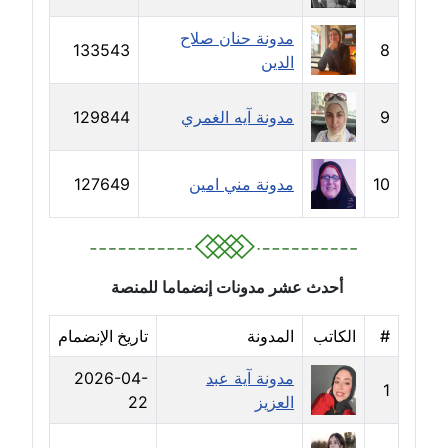
مدونة رفعت عراقي
عاملة
مدونة حنان صلاح
133543
8
الدين
مدونة رهام معلا
عاملة
9
مدونة آيه الغمري
129844
مدونة ريهام الخميسي
عاملة
10
مدونة مني امين
127649
مدونة زينات مطاوع
عاملة
أحدث عشر مدونات إنضماما للمنصة
مدونة زينب ابو الفضل
عاملة
#
الكاتب
المدونة
تاريخ الإنضمام
مدونة آية عبد
2026-04-
مدونة زينب حمدي
1
العزيز
22
عاملة