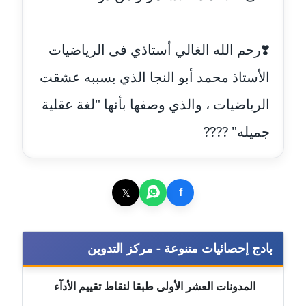
مدونة بيان هدية
عاملة
❣️رحم الله الغالي أستاذي فى الرياضيات
الأستاذ محمد أبو النجا الذي بسببه عشقت
مدونة تامر زيدان
عاملة
الرياضيات ، والذي وصفها بأنها "لغة عقلية
جميله" ????
مدونة تسنيم فضالي
عاملة
مدونة ثائر دالي
𝕏
f
عاملة
مدونة جاد كريم
بادج إحصائيات متنوعة - مركز التدوين
عاملة
مدونة جلال الخطيب
المدونات العشر الأولى طبقا لنقاط تقييم الأدآء
عاملة