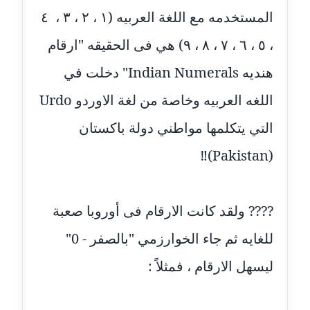
عاملة
المستخدمه مع اللغة العربيه (١ ، ٢ ، ٣ ، ٤
مدونة أمل الجزائرية
، ٥ ، ٦ ، ٧ ، ٨ ، ٩) هي فى الحقيقه "ارقام
متوفي
هنديه Indian Numerals" دخلت في
مدونة أمل الخولي
اللغه العربيه وخاصة من لغة الاوردو Urdo
عاملة
التي يتكلمها مواطني دولة باكستان
مدونة أمل درويش
(Pakistan)‼️
عاملة
مدونة أمل زيادة
???? ولقد كانت الارقام فى أوروبا صعبة
عاملة
للغايه ثم جاء الخوارزمي "بالصفر - 0"
مدونة امل محمود
عاملة
ليسهل الارقام ، فمثلاً :
مدونة أمل منشاوي