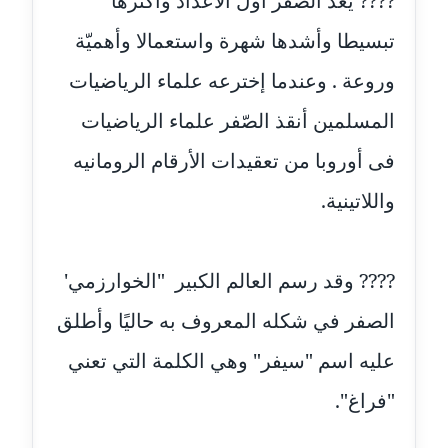
???? يعد الصّفر أوّل الأعداد وأكثرها
عاملة
تبسيطا وأشدها شهرة واستعمالا وأهميّة
مدونة أسماء نور الدين
وروعة . وعندما إخترعه علماء الرياضيات
عاملة
المسلمين أنقذ الصّفر علماء الرياضيات
مدونة اسماعيل ابو زيد
فى أوروبا من تعقيدات الأرقام الرومانيه
عاملة
واللاتينية.
مدونة اسماعيل محسن
عاملة
???? وقد رسم العالم الكبير "الخوارزمي'
مدونة اسيمة اسامه
عاملة
الصفر في شكله المعروف به حاليًا وأطلق
عليه اسم "سيفر" وهي الكلمة التي تعني
مدونة أشرف القط
عاملة
"فراغ".
مدونة اشرف الكرم