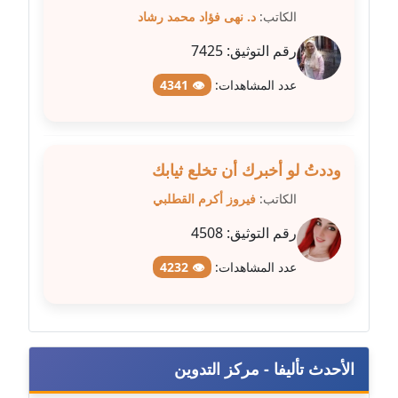
الكاتب:
د. نهى فؤاد محمد رشاد
مدونة فيرا زولوتاريفا
رقم التوثيق:
7425
عاملة
عدد المشاهدات:
👁 4341
مدونة فيروز القطلبي
عاملة
مدونة كريمان سالم
وددتُ لو أخبرك أن تخلع ثيابك
عاملة
الكاتب:
فيروز أكرم القطلبي
مدونة كنوز صلاح
رقم التوثيق:
4508
موقوف
عدد المشاهدات:
👁 4232
مدونة كيندا فائز
عاملة
مدونة ليلى سرحان
الأحدث تأليفا - مركز التدوين
عاملة