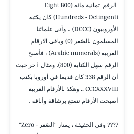
موقوف
الرقم ثمانية مائه (800 Eight
Hundreds - Octingenti) كان يكتبه
مدونة أميرة اسماعيل
عاملة
الأوروبيون (DCCC) .. وأتى علمائنا
مدونة أميرة رفعت
المسلمون بالصّفر (0) وباقى الارقام
عاملة
العربيه (Arabic numerals) ، فأصبح
مدونة أميرة محمود
الرقم سهل الكتابه (800). ومثال ٱخر حيث
عاملة
أن الرقم 338 كان قديما في أوروبا يكتب
مدونة انجي مطاوع
CCCXXXVIII .. وهكذ بالأرقام العربيه
عاملة
أصبحت الأرقام تتمتع برشاقة وأناقه .
مدونة آيات القاضي
عاملة
???? وفي الحقيقة ، يمتاز "الصّفر - Zero"
مدونة ايمان الدواخلي