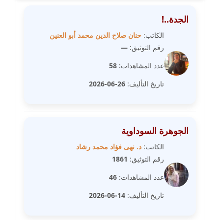
مدونة مارية محمد
الجدة..!
عاملة
الكاتب:
حنان صلاح الدين محمد أبو العنين
رقم التوثيق:
—
مدونة مبارك عابد
عاملة
عدد المشاهدات:
58
تاريخ التأليف:
26-06-2026
مدونة محاسن علي
عاملة
مدونة محمد ابو النور
الجوهرة السوداوية
عاملة
الكاتب:
د. نهى فؤاد محمد رشاد
رقم التوثيق:
1861
مدونة محمد التجاني
عاملة
عدد المشاهدات:
46
تاريخ التأليف:
14-06-2026
مدونة محمد الشافعي
عاملة