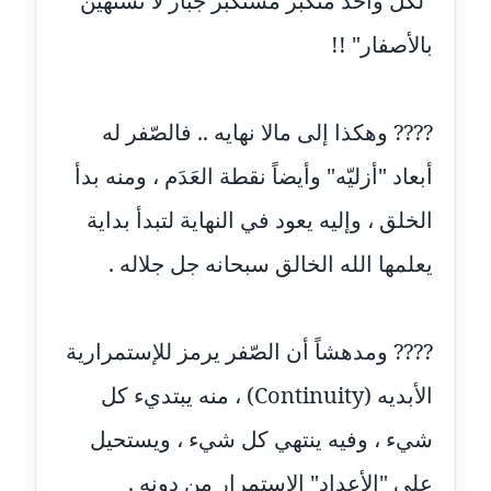
"لكل واحد متكبر مستكبر جبار لا تستهين
بالأصفار" !!
مدونة إيناس عراقي
عاملة
???? وهكذا إلى مالا نهايه .. فالصّفر له
مدونة آيه ابو زهرة
عاملة
أبعاد "أزليّه" وأيضاً نقطة العَدَم ، ومنه بدأ
مدونة آية الدرديري
الخلق ، وإليه يعود في النهاية لتبدأ بداية
عاملة
يعلمها الله الخالق سبحانه جل جلاله .
مدونة آيه الغمري
عاملة
???? ومدهشاً أن الصّفر يرمز للإستمرارية
مدونة آية عبد العزيز
الأبديه (Continuity) ، منه يبتديء كل
عاملة
شيء ، وفيه ينتهي كل شيء ، ويستحيل
مدونة ايهاب همام
على "الأعداد" الاستمرار من دونه .
عاملة