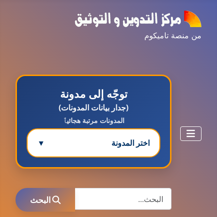
من منصة تاميكوم
توجّه إلى مدونة
(جدار بيانات المدونات)
المدونات مرتبة هجائيٱ
اختر المدونة
▼
مدونة ابتسام محمد
البحث
عاملة
البحث