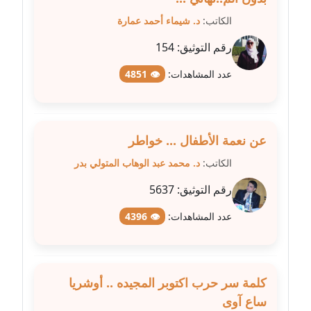
الكاتب:
د. شيماء أحمد عمارة
مدونة غادة زهران
عاملة
رقم التوثيق:
154
عدد المشاهدات:
👁 4851
مدونة غادة سيد
عاملة
مدونة غازي جابر
عن نعمة الأطفال ... خواطر
عاملة
الكاتب:
د. محمد عبد الوهاب المتولي بدر
مدونة فاطمة البسريني
رقم التوثيق:
5637
عاملة
عدد المشاهدات:
👁 4396
مدونة فاطمة الزهراء بناني
موقوف
كلمة سر حرب اكتوبر المجيده .. أوشريا
مدونة فاطمة حجازي
ساع آوى
عاملة