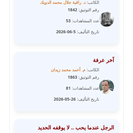
الكاتب:
د. راقية جلال محمد الدويك
عاملة
رقم التوثيق:
1842
مدونة شريف ابراهيم
عدد المشاهدات:
53
عاملة
تاريخ التأليف:
5-06-2026
مدونة شيماء الجمل
عاملة
آخر عرفة
مدونة شيماء حسني
الكاتب:
م. أحمد محمد زيدان
عاملة
رقم التوثيق:
1863
مدونة شيماء عبد المقصود
عدد المشاهدات:
81
عاملة
تاريخ التأليف:
26-05-2026
مدونة شيماء عصام
عاملة
الرجل عندما يحب .. لا يوقفه الحديد
مدونة شيماء عمارة