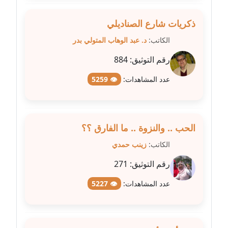
ذكريات شارع الصناديلي
مدونة عبير مصطفى
عاملة
الكاتب:
د. عبد الوهاب المتولي بدر
رقم التوثيق:
884
مدونة عزة الأمير
عاملة
عدد المشاهدات:
👁 5259
مدونة عزة بركة
عاملة
الحب .. والنزوة .. ما الفارق ؟؟
مدونة عطا الله حسب الله
الكاتب:
زينب حمدي
عاملة
رقم التوثيق:
271
مدونة عفاف حسين
عدد المشاهدات:
👁 5227
عاملة
مدونة علا ابو السعادات
عاملة