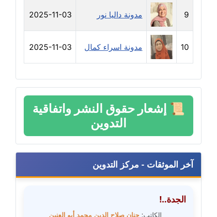
مدونة سامح فرج
عاملة
9
مدونة داليا نور
2025-11-03
مدونة سحر أبو العلا
10
مدونة اسراء كمال
2025-11-03
عاملة
مدونة سحر حسب الله
عاملة
📜
إشعار حقوق النشر واتفاقية
مدونة سعاد سيد
التدوين
عاملة
مدونة سعيد زعلوك
معلق
آخر الموثقات - مركز التدوين
مدونة سلوى بدران
عاملة
الجدة..!
الكاتب:
حنان صلاح الدين محمد أبو العنين