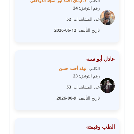
الكاتب:
د. ايمان احمد ابو المجد الدواخلي
عاملة
رقم التوثيق:
24
عدد المشاهدات:
52
مدونة سهى الضاوي
عاملة
تاريخ التأليف:
12-06-2026
مدونة سهير عسكر
عاملة
عادل أبو سنة
مدونة سوزان بهنسي
الكاتب:
نهلة أحمد حسن
عاملة
رقم التوثيق:
23
عدد المشاهدات:
53
مدونة سوميه الالفي
عاملة
تاريخ التأليف:
9-06-2026
مدونة شادي الربابعة
عاملة
الطب وقيمته
مدونة شرف الدين محمد