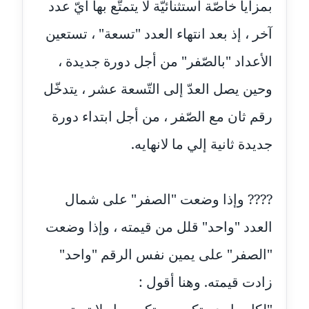
عاملة
بمزايا خاصّة استثنائيّة لا يتمتّع بها أيّ عدد
آخر ، إذ بعد انتهاء العدد "تسعة" ، تستعين
مدونة ايمان النادي
عاملة
الأعداد "بالصّفر" من أجل دورة جديدة ،
وحين يصل العدّ إلى التّسعة عشر ، يتدخّل
مدونة ايمان صلاح
عاملة
رقم ثان مع الصّفر ، من أجل ابتداء دورة
مدونة ايمان عبد الحليم
جديدة ثانية إلي ما لانهايه.
عاملة
مدونة ايمان عماد
???? وإذا وضعت "الصفر" على شمال
عاملة
العدد "واحد" قلل من قيمته ، وإذا وضعت
مدونة ايمان قادري
"الصفر" على يمين نفس الرقم "واحد"
عاملة
زادت قيمته. وهنا أقول :
مدونة ايمن موسي
عاملة