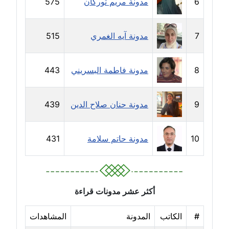
6
مدونة مريم توركان
575
مدونة دعاء الشاهد
عاملة
7
مدونة آيه الغمري
515
مدونة دينا عاصم
عاملة
8
مدونة فاطمة البسريني
443
مدونة دينا منير
عاملة
9
مدونة حنان صلاح الدين
439
مدونة راقية الدويك
عاملة
10
مدونة حاتم سلامة
431
مدونة رانيا ثروت
عاملة
أكثر عشر مدونات قراءة
مدونة رجاء دياب
عاملة
#
الكاتب
المدونة
المشاهدات