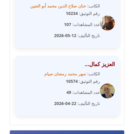
متوفي
الكاتب:
حنان صلاح الدين محمد أبو العنين
رقم التوثيق:
10234
مدونة طه ابوزيد
عاملة
عدد المشاهدات:
107
تاريخ التأليف:
12-05-2026
مدونة طه عبد الوهاب
عاملة
مدونة عاصم عرابي
العزيز كمال…
عاملة
الكاتب:
سهر محمد رمضان صيام
رقم التوثيق:
10574
مدونة عبد الحميد ابراهيم
عاملة
عدد المشاهدات:
49
تاريخ التأليف:
22-04-2026
مدونة عبد الرحمن محمد
عاملة
مدونة عبد الكريم موسى