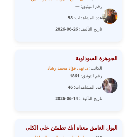
مدونة سلوي جلال
رقم التوثيق:
—
عاملة
عدد المشاهدات:
58
مدونة سلوى محمود
تاريخ التأليف:
26-06-2026
عاملة
مدونة سماح حامد
عاملة
الجوهرة السوداوية
مدونة سمر ابراهيم
الكاتب:
د. نهى فؤاد محمد رشاد
عاملة
رقم التوثيق:
1861
عدد المشاهدات:
46
مدونة سمير حماد
عاملة
تاريخ التأليف:
14-06-2026
مدونة سهام كمال
عاملة
البول الغامق معناه أنك تطمئن على الكلى
مدونة سهر صيام