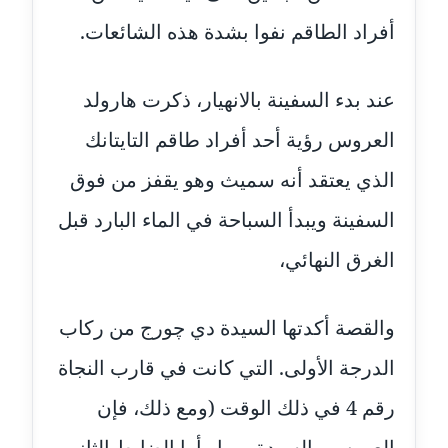
أفراد الطاقم نفوا بشدة هذه الشائعات.
مدونة جهاد عبد الحميد
عاملة
عند بدء السفينة بالانهيار، ذكرت هارولد
مدونة جهاد غازي
العروس رؤية أحد أفراد طاقم التايتانك
عاملة
الذي يعتقد أنه سميث وهو يقفز من فوق
مدونة جواد الحربي
عاملة
السفينة ويبدأ السباحة في الماء البارد قبل
الغرق النهائي،
مدونة جيهان عفيفي
عاملة
والقصة أكدتها السيدة دي چورج من ركاب
مدونة جيهان عوض
عاملة
الدرجة الأولى. التي كانت في قارب النجاة
رقم 4 في ذلك الوقت (ومع ذلك، فإن
مدونة حاتم سلامة
عاملة
العروس والسيدة ربما رأوا الضابط الثاني