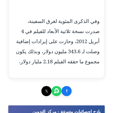
مدونة خالد العامري
معلق
وفي الذكرى المئوية لغرق السفينة،
مدونة خالد دومه
صدرت نسخة ثلاثية الأبعاد للفيلم في 4
عاملة
أبريل 2012، وحازت على إيرادات إضافية
مدونة خالد صالح
عاملة
وصلت لـ 343.6 مليون دولار، وبذلك يكون
مجموع ما حققه الفيلم 2.18 مليار دولار.
مدونة خالد عويس
عاملة
مدونة خالد منير
عاملة
𝕏
f
مدونة خليل السيد
عاملة
بادج إحصائيات متنوعة - مركز التدوين