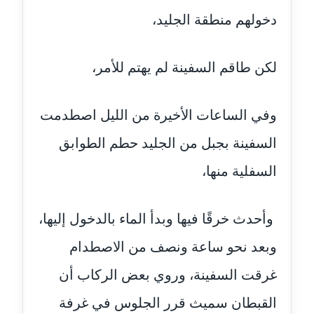
دخولهم منطقة الجليد،
مدونة إيناس عراقي
عاملة
لكن طاقم السفينة لم يهتم للأمر،
مدونة آيه ابو زهرة
عاملة
وفي الساعات الأخيرة من الليل اصطدمت
مدونة آية الدرديري
السفينة بجبل من الجليد حطم الطوابق
عاملة
السفلية منها،
مدونة آيه الغمري
عاملة
وأحدث خرقًا فيها وبدأ الماء بالدخول إليها،
مدونة آية عبد العزيز
وبعد نحو ساعة ونصف من الاصطدام
عاملة
غرقت السفينة، وروي بعض الركاب أن
مدونة ايهاب همام
القبطان سميث قرر الجلوس في غرفة
عاملة