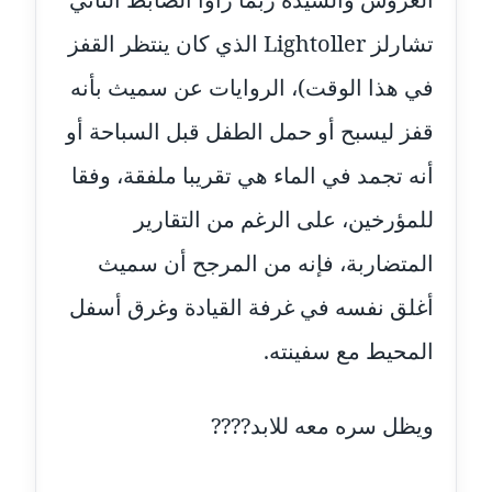
مدونة حجازي يونس
تشارلز Lightoller الذي كان ينتظر القفز
عاملة
في هذا الوقت)، الروايات عن سميث بأنه
مدونة حسن رجب
قفز ليسبح أو حمل الطفل قبل السباحة أو
عاملة
أنه تجمد في الماء هي تقريبا ملفقة، وفقا
مدونة حسن غريب
للمؤرخين، على الرغم من التقارير
معلق
المتضاربة، فإنه من المرجح أن سميث
مدونة حسن محي الدين
أغلق نفسه في غرفة القيادة وغرق أسفل
متوفي
المحيط مع سفينته.
مدونة حسين العلي
عاملة
ويظل سره معه للابد????
مدونة حسين درمشاكي
عاملة