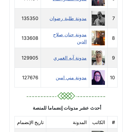
عاملة
7
مدونة طلبة رضوان
135350
مدونة سهى الضاوي
عاملة
مدونة حنان صلاح
133608
8
الدين
مدونة سهير عسكر
عاملة
9
مدونة آيه الغمري
129905
مدونة سوزان بهنسي
عاملة
10
مدونة مني امين
127676
مدونة سوميه الالفي
عاملة
مدونة شادي الربابعة
أحدث عشر مدونات إنضماما للمنصة
عاملة
#
الكاتب
المدونة
تاريخ الإنضمام
مدونة شرف الدين محمد