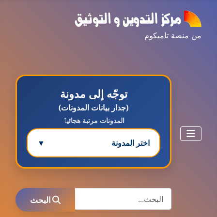
من منصة تاميكوم
توجّه إلى مدونة
(جدار بيانات المدونات)
المدونات مرتبة هجائيٱ
اختر المدونة
▼
مدونة ابتسام محمد
البحث
عاملة
البحث