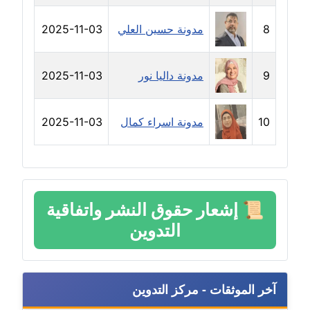
عاملة
8
مدونة حسين العلي
2025-11-03
مدونة شيماء مكى
عاملة
9
مدونة داليا نور
2025-11-03
مدونة صفا غنيم
عاملة
10
مدونة اسراء كمال
2025-11-03
مدونة صفاء فوزي
عاملة
مدونة صفية الجيار
📜
إشعار حقوق النشر واتفاقية
عاملة
التدوين
مدونة طارق المسيري
عاملة
آخر الموثقات - مركز التدوين
مدونة طلبة رضوان