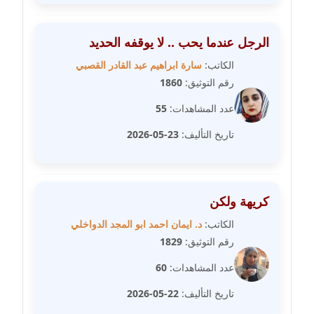
مدونة علا الأزوك
الرجل عندما يحب .. لا يوقفه الحديد
عاملة
الكاتب:
سارة ابراهيم عبد القادر القصبي
رقم التوثيق:
1860
مدونة علاء سرحان
عاملة
عدد المشاهدات:
55
تاريخ التأليف:
23-05-2026
مدونة علي الصادق
عاملة
مدونة علي الفشني
كريهة ولكن
عاملة
الكاتب:
د. ايمان احمد ابو المجد الدواخلي
مدونة عماد مصباح
رقم التوثيق:
1829
عاملة
عدد المشاهدات:
60
مدونة عمرو عاطف
تاريخ التأليف:
22-05-2026
عاملة