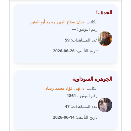
متوفي
الجدة..!
مدونة طه ابوزيد
الكاتب:
حنان صلاح الدين محمد أبو العنين
عاملة
رقم التوثيق:
—
مدونة طه عبد الوهاب
عدد المشاهدات:
59
عاملة
تاريخ التأليف:
26-06-2026
مدونة عاصم عرابي
عاملة
الجوهرة السوداوية
مدونة عبد الحميد ابراهيم
الكاتب:
د. نهى فؤاد محمد رشاد
عاملة
رقم التوثيق:
1861
مدونة عبد الرحمن محمد
عدد المشاهدات:
47
عاملة
تاريخ التأليف:
14-06-2026
مدونة عبد الكريم موسى