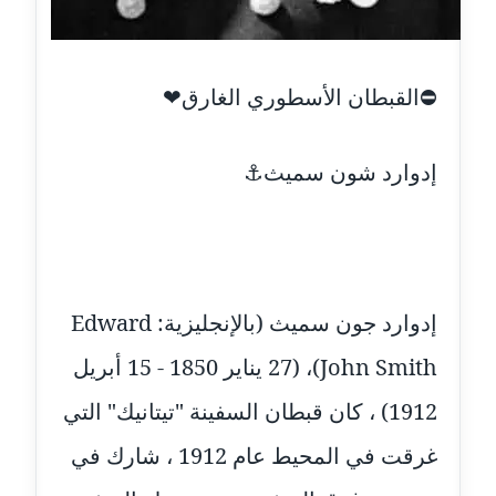
عاملة
مدونة أسماء نور الدين
⛔القبطان الأسطوري الغارق❤
عاملة
مدونة اسماعيل ابو زيد
إدوارد شون سميث⚓
عاملة
مدونة اسماعيل محسن
عاملة
إدوارد جون سميث (بالإنجليزية: Edward
مدونة اسيمة اسامه
عاملة
John Smith)‏، (27 يناير 1850 - 15 أبريل
مدونة أشرف القط
1912) ، كان قبطان السفينة "تيتانيك" التي
عاملة
غرقت في المحيط عام 1912 ، شارك في
مدونة اشرف الكرم