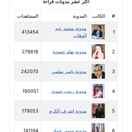
مدونة سلوي جلال
أكثر عشر مدونات قراءة
عاملة
#
الكاتب
المدونة
المشاهدات
مدونة سلوى محمود
مدونة محمد عبد
عاملة
413454
1
الوهاب
مدونة سماح حامد
عاملة
2
مدونة نهلة حمودة
278618
مدونة سمر ابراهيم
3
مدونة ياسر سلمي
242070
عاملة
مدونة سمير حماد
4
مدونة زينب حمدي
190051
عاملة
مدونة سهام كمال
5
مدونة اشرف الكرم
179053
عاملة
6
مدونة سمير حماد
141194
مدونة سهر صيام