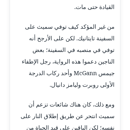
القيادة حتى مات.
مدونة بيان هدية
عاملة
من غير المؤكد كيف توفي سميث على
مدونة تامر زيدان
السفينة تايتانيك. لكن على الأرجح أنه
عاملة
توفي في منصبه في السفينة؛ بعض
مدونة تسنيم فضالي
الناجين دعموا هذه الرواية، رجل الإطفاء
عاملة
جيمس McGann وأحد ركاب الدرجة
مدونة ثائر دالي
الأولى روبرت وليامز دانيال.
عاملة
مدونة جاد كريم
ومع ذلك، كان هناك شائعات تزعم أن
عاملة
سميث انتحر عن طريق إطلاق النار على
مدونة جلال الخطيب
نفسه؛ لكن الباقين على قيد الحياة من
عاملة