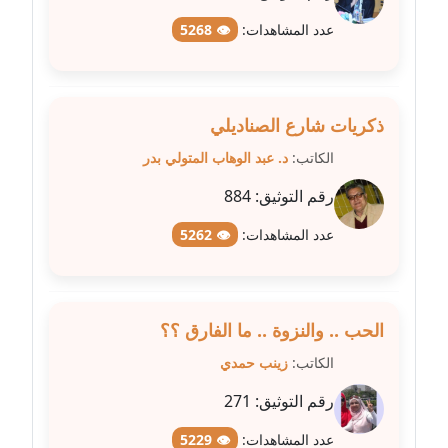
عدد المشاهدات:
👁 5268
مدونة مارية محمد
عاملة
مدونة مبارك عابد
ذكريات شارع الصناديلي
عاملة
الكاتب:
د. عبد الوهاب المتولي بدر
مدونة محاسن علي
رقم التوثيق:
884
عاملة
عدد المشاهدات:
👁 5262
مدونة محمد ابو النور
عاملة
الحب .. والنزوة .. ما الفارق ؟؟
مدونة محمد التجاني
عاملة
الكاتب:
زينب حمدي
رقم التوثيق:
271
مدونة محمد الشافعي
عاملة
عدد المشاهدات:
👁 5229