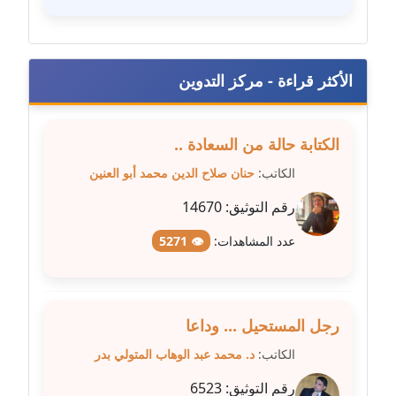
مدونة فيرا زولوتاريفا
عاملة
الأكثر قراءة - مركز التدوين
مدونة فيروز القطلبي
عاملة
الكتابة حالة من السعادة ..
مدونة كريمان سالم
الكاتب:
حنان صلاح الدين محمد أبو العنين
عاملة
رقم التوثيق:
14670
مدونة كنوز صلاح
عدد المشاهدات:
👁 5271
موقوف
مدونة كيندا فائز
عاملة
رجل المستحيل ... وداعا
الكاتب:
د. محمد عبد الوهاب المتولي بدر
مدونة ليلى سرحان
عاملة
رقم التوثيق:
6523