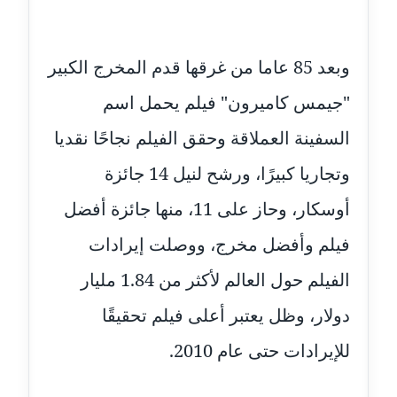
مدونة حلا عادل
عاملة
وبعد 85 عاما من غرقها قدم المخرج الكبير
مدونة حنان الهواري
"جيمس كاميرون" فيلم يحمل اسم
عاملة
السفينة العملاقة وحقق الفيلم نجاحًا نقديا
مدونة حنان صلاح الدين
وتجاريا كبيرًا، ورشح لنيل 14 جائزة
عاملة
أوسكار، وحاز على 11، منها جائزة أفضل
مدونة حنان طنطاوي
فيلم وأفضل مخرج، ووصلت إيرادات
عاملة
الفيلم حول العالم لأكثر من 1.84 مليار
مدونة حنين الفلسطينية
متوفي
دولار، وظل يعتبر أعلى فيلم تحقيقًا
للإيرادات حتى عام 2010.
مدونة خالد الخطيب
عاملة