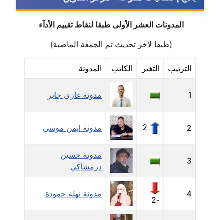
مدونة خولة سعيدان
عاملة
المدونات العشر الأولى طبقا لنقاط تقييم الأدآء
(طبقا لآخر تحديث تم الجمعة الماضية)
مدونة داليا السعيد
موقوف
الترتيب
التغير
الكاتب
المدونة
مدونة داليا فاروق
1
مدونة غازي جابر
عاملة
مدونة داليا نور
2
2
مدونة ايمن موسي
عاملة
مدونة حسين
مدونة دعاء البدري
3
درمشاكي
عاملة
4
مدونة دعاء الجابي
مدونة نهلة حمودة
-2
عاملة