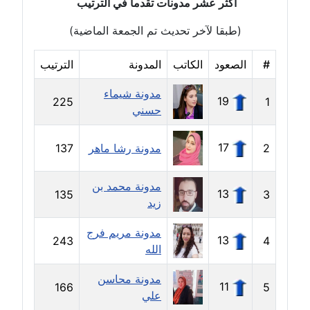
اگثر عشر مدونات تقدما في الترتيب
مدونة رحاب منيعم
عاملة
(طبقا لآخر تحديث تم الجمعة الماضية)
مدونة رشا السعدي
#
الصعود
الكاتب
المدونة
الترتيب
عاملة
مدونة شيماء
19
225
1
حسني
مدونة رشا شمس الدين
عاملة
17
2
مدونة رشا ماهر
137
مدونة رشا كمال
عاملة
مدونة محمد بن
13
135
3
زيد
مدونة رشا ماهر
عاملة
مدونة مريم فرج
13
243
4
الله
مدونة رشيد سبابو
مدونة محاسن
عاملة
11
166
5
علي