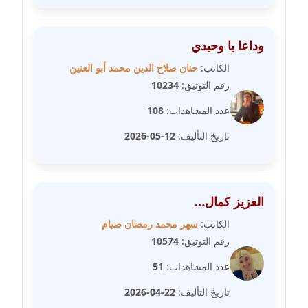
مدونة غادة زهران
وداعا يا وحيدي
عاملة
الكاتب:
حنان صلاح الدين محمد أبو العنين
مدونة غادة سيد
رقم التوثيق:
10234
عاملة
عدد المشاهدات:
108
مدونة غازي جابر
تاريخ التأليف:
12-05-2026
عاملة
مدونة فاطمة البسريني
عاملة
العزيز كمال…
الكاتب:
سهر محمد رمضان صيام
مدونة فاطمة الزهراء بناني
رقم التوثيق:
10574
موقوف
عدد المشاهدات:
51
مدونة فاطمة حجازي
تاريخ التأليف:
22-04-2026
عاملة