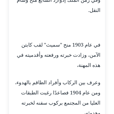
عاملة
النقل.
مدونة أمل الجزائرية
متوفي
مدونة أمل الخولي
عاملة
في عام 1903 منح "سميث" لقب كابتن
مدونة أمل درويش
الآمن، وزادت خبرته ورفعته وأقدميته في
عاملة
هذه المهنة،
مدونة أمل زيادة
عاملة
وعرف بين الركاب وأفراد الطاقم بالهدوء،
مدونة امل محمود
ومن عام 1904 فصاعدًا رغبت الطبقات
عاملة
العليا من المجتمع بركوب سفنه لخبرته
مدونة أمل منشاوي
وهدوئه،