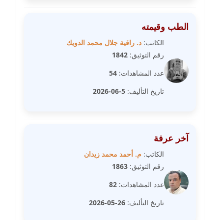
مدونة عبير مصطفى
الطب وقيمته
عاملة
الكاتب:
د. راقية جلال محمد الدويك
رقم التوثيق:
1842
مدونة عزة الأمير
عاملة
عدد المشاهدات:
54
تاريخ التأليف:
5-06-2026
مدونة عزة بركة
عاملة
مدونة عطا الله حسب الله
آخر عرفة
عاملة
الكاتب:
م. أحمد محمد زيدان
رقم التوثيق:
1863
مدونة عفاف حسين
عاملة
عدد المشاهدات:
82
تاريخ التأليف:
26-05-2026
مدونة علا ابو السعادات
عاملة