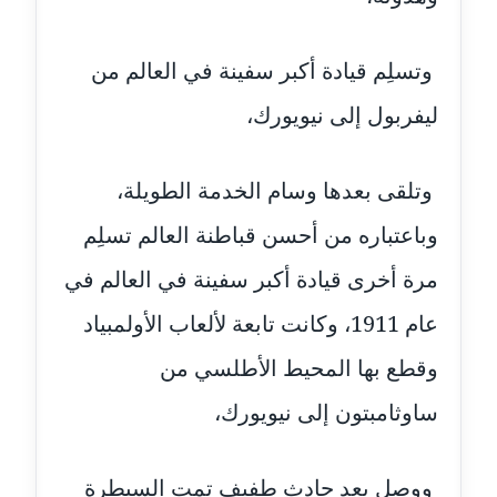
موقوف
مدونة أميرة اسماعيل
وتسلِم قيادة أكبر سفينة في العالم من
عاملة
ليفربول إلى نيويورك،
مدونة أميرة رفعت
عاملة
وتلقى بعدها وسام الخدمة الطويلة،
مدونة أميرة محمود
وباعتباره من أحسن قباطنة العالم تسلِم
عاملة
مرة أخرى قيادة أكبر سفينة في العالم في
مدونة انجي مطاوع
عام 1911، وكانت تابعة لألعاب الأولمبياد
عاملة
وقطع بها المحيط الأطلسي من
مدونة آيات القاضي
ساوثامبتون إلى نيويورك،
عاملة
مدونة ايمان الدواخلي
ووصل بعد حادث طفيف تمت السيطرة