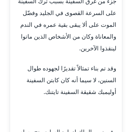
جزء من غرق السفينة بسبب ترك السفينة
عاملة
على السرعة القصوى في الجليد وفضّل
مدونة اشرف النجار
الموت على ألا يبقى بقية عمره في الندم
عاملة
والمعاناة وكان من الأشخاص الذين ماتوا
مدونة السيده فوزي
لينقذوا الآخرين.
عاملة
مدونة آمال صالح
وقد تم بناء تمثالاً تقديرًا لجهوده طوال
عاملة
السنين، لا سيما أنه كان كابتن السفينة
مدونة أماني بالحاج
أوليمبك شقيقة السفينة تايتنك.
معلق
مدونة أماني عبد السلام
عاملة
مدونة أماني عز الدين
وفي زمن الملك إدوارد السابع منح وسام