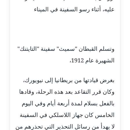
عاملة
عليه، أثناء رسو السفينة في الميناء
مدونة ايمان النادي
عاملة
مدونة ايمان صلاح
عاملة
وتسلم القبطان "سميث" سفينة "التايتنك"
مدونة ايمان عبد الحليم
الشهيرة عام 1912،
عاملة
بغرض قيادتها من بريطانيا إلى نيويورك،
مدونة ايمان عماد
عاملة
وكان قرر التقاعد بعد هذه الرحلة، وقادها
مدونة ايمان قادري
بالفعل بسلام لمدة أربعة أيام وفي اليوم
عاملة
الخامس كان جهاز اللاسلكي في السفينة
مدونة ايمن موسي
لا يهدأ من رسائل التحذير التي تحذرهم من
عاملة