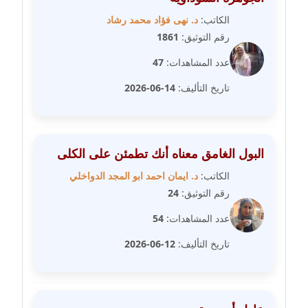
الكاتب:
د. نهى فؤاد محمد رشاد
مدونة علا الأزوك
رقم التوثيق:
1861
عاملة
عدد المشاهدات:
47
مدونة علاء سرحان
تاريخ التأليف:
14-06-2026
عاملة
مدونة علي الصادق
عاملة
البول الغامق معناه أنك تطمئن على الكلى
الكاتب:
د. ايمان احمد ابو المجد الدواخلي
مدونة علي الفشني
رقم التوثيق:
24
عاملة
عدد المشاهدات:
54
مدونة عماد مصباح
تاريخ التأليف:
12-06-2026
عاملة
مدونة عمرو عاطف
عاملة