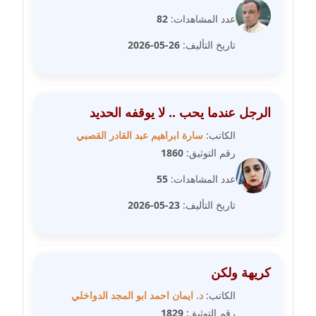
مدونة سامح فرج
عدد المشاهدات:
82
عاملة
تاريخ التأليف:
26-05-2026
مدونة سحر أبو العلا
عاملة
مدونة سحر حسب الله
الرجل عندما يحب .. لا يوقفه الحديد
عاملة
الكاتب:
سارة ابراهيم عبد القادر القصبي
رقم التوثيق:
1860
مدونة سعاد سيد
عاملة
عدد المشاهدات:
55
تاريخ التأليف:
23-05-2026
مدونة سعيد زعلوك
معلق
مدونة سلوى بدران
كريهة ولكن
عاملة
الكاتب:
د. ايمان احمد ابو المجد الدواخلي
رقم التوثيق:
1829