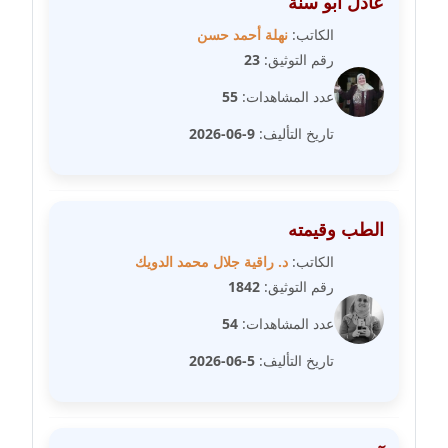
عادل أبو سنة
الكاتب:
نهلة أحمد حسن
مدونة غادة زهران
رقم التوثيق:
23
عاملة
عدد المشاهدات:
55
مدونة غادة سيد
تاريخ التأليف:
9-06-2026
عاملة
مدونة غازي جابر
عاملة
الطب وقيمته
الكاتب:
د. راقية جلال محمد الدويك
مدونة فاطمة البسريني
رقم التوثيق:
1842
عاملة
عدد المشاهدات:
54
مدونة فاطمة الزهراء بناني
تاريخ التأليف:
5-06-2026
موقوف
مدونة فاطمة حجازي
عاملة