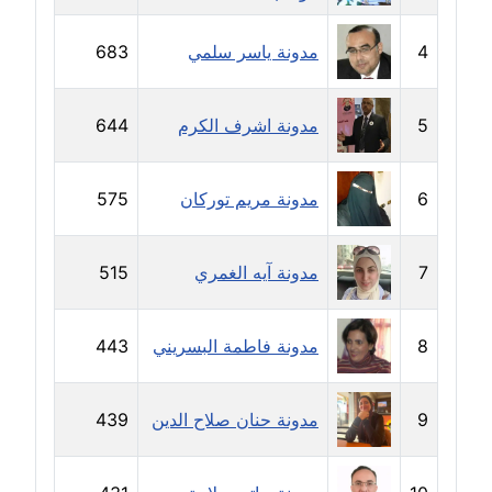
مدونة حجازي يونس
4
مدونة ياسر سلمي
683
عاملة
مدونة حسن رجب
5
مدونة اشرف الكرم
644
عاملة
6
مدونة مريم توركان
575
مدونة حسن غريب
معلق
7
مدونة آيه الغمري
515
مدونة حسن محي الدين
متوفي
8
مدونة فاطمة البسريني
443
مدونة حسين العلي
عاملة
9
مدونة حنان صلاح الدين
439
مدونة حسين درمشاكي
عاملة