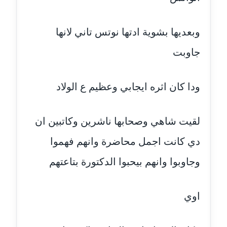
عاملة
وبعديها بشوية ادتها نوتس تاني لانها
مدونة اشرف النجار
عاملة
جاوبت
مدونة السيده فوزي
عاملة
ودا كان اثره ايجابي وعظيم ع الولاد
مدونة آمال صالح
لقيت شاهي وصحابها ناشرين وكاتبين ان
عاملة
دي كانت اجمل محاضرة وانهم فهموا
مدونة أماني بالحاج
معلق
وجاوبوا وانهم بيحبوا الدكتورة بتاعتهم
مدونة أماني عبد السلام
اوي
عاملة
مدونة أماني عز الدين