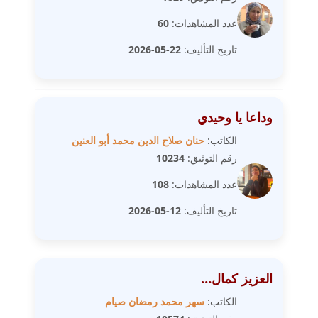
مدونة سلوي جلال
عاملة
عدد المشاهدات:
60
تاريخ التأليف:
22-05-2026
مدونة سلوى محمود
عاملة
مدونة سماح حامد
وداعا يا وحيدي
عاملة
الكاتب:
حنان صلاح الدين محمد أبو العنين
مدونة سمر ابراهيم
رقم التوثيق:
10234
عاملة
عدد المشاهدات:
108
مدونة سمير حماد
تاريخ التأليف:
12-05-2026
عاملة
مدونة سهام كمال
العزيز كمال…
عاملة
الكاتب:
سهر محمد رمضان صيام
مدونة سهر صيام