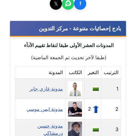
موقوف
𝕏
f
مدونة أميرة اسماعيل
عاملة
بادج إحصائيات متنوعة - مركز التدوين
مدونة أميرة رفعت
المدونات العشر الأولى طبقا لنقاط تقييم الأدآء
عاملة
(طبقا لآخر تحديث تم الجمعة الماضية)
مدونة أميرة محمود
عاملة
الترتيب
التغير
الكاتب
المدونة
مدونة انجي مطاوع
1
مدونة غازي جابر
عاملة
مدونة آيات القاضي
2
2
مدونة ايمن موسي
عاملة
مدونة حسين
3
مدونة ايمان الدواخلي
درمشاكي