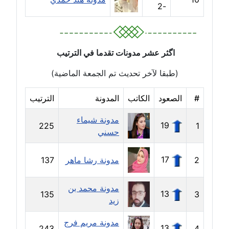
-2
مدونة إيناس عراقي
عاملة
اگثر عشر مدونات تقدما في الترتيب
مدونة آيه ابو زهرة
(طبقا لآخر تحديث تم الجمعة الماضية)
عاملة
#
الصعود
الكاتب
المدونة
الترتيب
مدونة آية الدرديري
عاملة
مدونة شيماء
19
225
1
حسني
مدونة آيه الغمري
عاملة
17
2
مدونة رشا ماهر
137
مدونة آية عبد العزيز
عاملة
مدونة محمد بن
13
135
3
زيد
مدونة ايهاب همام
مدونة مريم فرج
عاملة
13
243
4