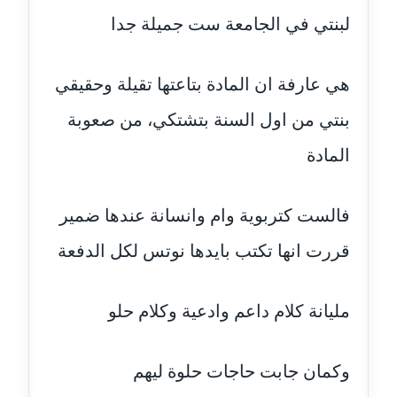
عاملة
لبنتي في الجامعة ست جميلة جدا
مدونة أحمد مليجي
هي عارفة ان المادة بتاعتها تقيلة وحقيقي
عاملة
بنتي من اول السنة بتشتكي، من صعوبة
مدونة اريج الشرفا
عاملة
المادة
مدونة اسراء كمال
فالست كتربوية وام وانسانة عندها ضمير
عاملة
قررت انها تكتب بايدها نوتس لكل الدفعة
مدونة اسلام أبو علم
عاملة
مليانة كلام داعم وادعية وكلام حلو
مدونة اسماء خوجة
عاملة
وكمان جابت حاجات حلوة ليهم
مدونة أسماء كاشف