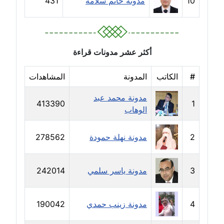
10
مدونة حاتم سلامة
431
مدونة حلا عادل
عاملة
أكثر عشر مدونات قراءة
مدونة حنان الهواري
عاملة
#
الكاتب
المدونة
المشاهدات
مدونة حنان صلاح الدين
مدونة محمد عبد
عاملة
413390
1
الوهاب
مدونة حنان طنطاوي
2
مدونة نهلة حمودة
278562
عاملة
مدونة حنين الفلسطينية
3
مدونة ياسر سلمي
242014
متوفي
مدونة خالد الخطيب
4
مدونة زينب حمدي
190042
عاملة