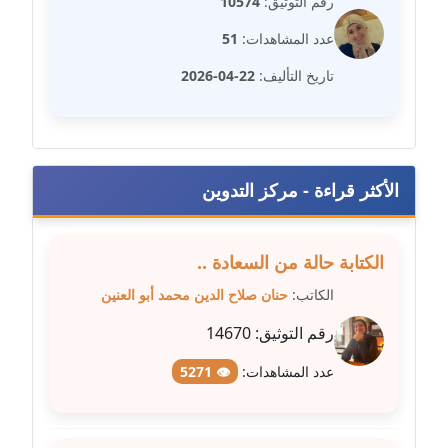
رقم التوثيق:
10574
عاملة
عدد المشاهدات:
51
مدونة سهى الضاوي
تاريخ التأليف:
22-04-2026
عاملة
مدونة سهير عسكر
عاملة
الأكثر قراءة - مركز التدوين
مدونة سوزان بهنسي
عاملة
الكتابة حالة من السعادة ..
مدونة سوميه الالفي
الكاتب:
حنان صلاح الدين محمد أبو العنين
عاملة
رقم التوثيق:
14670
مدونة شادي الربابعة
عدد المشاهدات:
👁 5271
عاملة
مدونة شرف الدين محمد