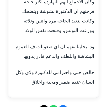
وكان الاجماع انهم النهاردة اكتر حاجة
عاملة
فرحتهم ان الدكتورة بشوشة وبتضحك
مدونة أمل الجزائرية
وكانت بتعيد الحاجة مرة واتنين وتلاتة
متوفي
ووزعت النوتس، وفتحت نفس الولاد
مدونة أمل الخولي
عاملة
ودا يخلينا نفهم ان اي صعوبات ف العموم
مدونة أمل درويش
البشاشة واللطف والدعم قادر يدوبها
عاملة
مدونة أمل زيادة
خالص حبي واحترامي للدكتورة ولاي وكل
عاملة
انسان عنده ضمير ومحبة واخلاق
مدونة امل محمود
عاملة
مدونة أمل منشاوي