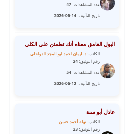
مدونة رفعت عراقي
عدد المشاهدات:
47
عاملة
تاريخ التأليف:
14-06-2026
مدونة رهام معلا
عاملة
البول الغامق معناه أنك تطمئن على الكلى
مدونة ريهام الخميسي
الكاتب:
د. ايمان احمد ابو المجد الدواخلي
عاملة
رقم التوثيق:
24
مدونة زينات مطاوع
عدد المشاهدات:
54
عاملة
تاريخ التأليف:
12-06-2026
مدونة زينب ابو الفضل
عاملة
عادل أبو سنة
مدونة زينب حمدي
عاملة
الكاتب:
نهلة أحمد حسن
رقم التوثيق:
23