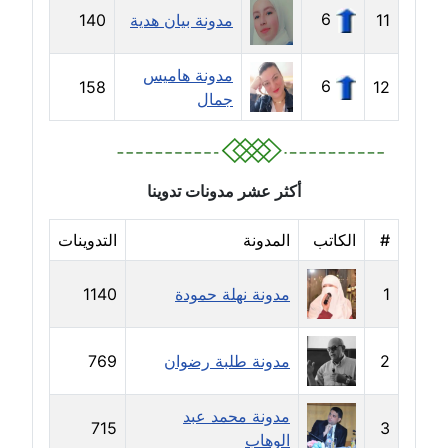
6
11
مدونة بيان هدية
140
مدونة جهاد عبد الحميد
عاملة
مدونة هاميس
6
158
12
جمال
مدونة جهاد غازي
عاملة
مدونة جواد الحربي
أكثر عشر مدونات تدوينا
عاملة
#
الكاتب
المدونة
التدوينات
مدونة جيهان عفيفي
عاملة
1
مدونة نهلة حمودة
1140
مدونة جيهان عوض
عاملة
2
مدونة طلبة رضوان
769
مدونة حاتم سلامة
مدونة محمد عبد
715
3
عاملة
الوهاب