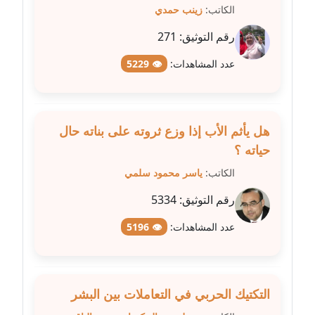
عاملة
الكاتب:
زينب حمدي
رقم التوثيق:
271
مدونة شيماء مكى
عاملة
عدد المشاهدات:
👁 5229
مدونة صفا غنيم
عاملة
هل يأثم الأب إذا وزع ثروته على بناته حال
مدونة صفاء فوزي
حياته ؟
عاملة
الكاتب:
ياسر محمود سلمي
رقم التوثيق:
5334
مدونة صفية الجيار
عاملة
عدد المشاهدات:
👁 5196
مدونة طارق المسيري
عاملة
التكتيك الحربي في التعاملات بين البشر
مدونة طلبة رضوان