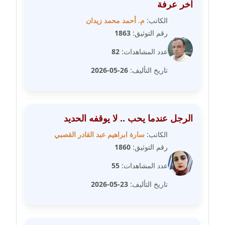
آخر عرفة
مدونة فيرا زولوتاريفا
الكاتب:
م. أحمد محمد زيدان
عاملة
رقم التوثيق:
1863
عدد المشاهدات:
82
مدونة فيروز القطلبي
عاملة
تاريخ التأليف:
26-05-2026
مدونة كريمان سالم
عاملة
الرجل عندما يحب .. لا يوقفه الحديد
مدونة كنوز صلاح
الكاتب:
سارة ابراهيم عبد القادر القصبي
موقوف
رقم التوثيق:
1860
عدد المشاهدات:
55
مدونة كيندا فائز
عاملة
تاريخ التأليف:
23-05-2026
مدونة ليلى سرحان
عاملة