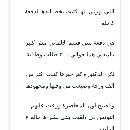
عاملة
اللي بهرني انها كتبت بخط ايدها لدفعة
مدونة أسماء نور الدين
كاملة
عاملة
مدونة اسماعيل ابو زيد
هي دفعة بنتي قسم الالماني مش كتير
عاملة
بالمعني هما حوالي ٣٠٠ طالب وطالبة
مدونة اسماعيل محسن
عاملة
لكن الدكتورة كتر خيرها كتبت اكتر من
مدونة اسيمة اسامه
الف ورقة وضيعت من وقتها ومجهودها
عاملة
والصبح اول المحاضرة وزعت عليهم
مدونة أشرف القط
عاملة
النوتس دي ولقيت بنتي نشراها حالة ع
مدونة اشرف الكرم
الواتس