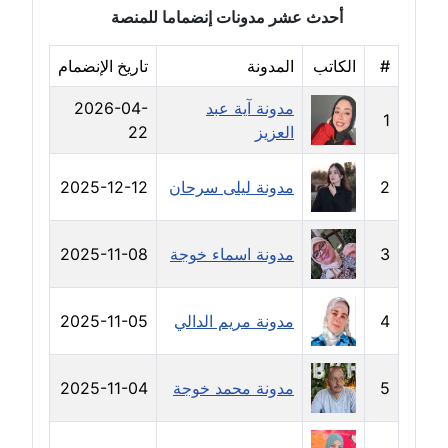
أحدث عشر مدونات إنضماما للمنصة
مدونة خولة سعيدان
عاملة
#
الكاتب
المدونة
تاريخ الإنضمام
مدونة داليا السعيد
مدونة آية عبد
2026-04-
1
موقوف
العزيز
22
مدونة داليا فاروق
2
مدونة ليلى سرحان
2025-12-12
عاملة
مدونة داليا نور
3
مدونة اسماء خوجة
2025-11-08
عاملة
مدونة دعاء البدري
4
مدونة مريم الدالي
2025-11-05
عاملة
5
مدونة محمد خوجة
2025-11-04
مدونة دعاء الجابي
عاملة