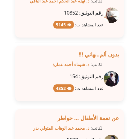
الكاتب:
د. نهله عبد الحكم احمد عبد الباقي
متوفي
رقم التوثيق:
10852
مدونة طه ابوزيد
عدد المشاهدات:
👁 5145
عاملة
مدونة طه عبد الوهاب
عاملة
بدون ألم..نهائي !!!
مدونة عاصم عرابي
الكاتب:
د. شيماء أحمد عمارة
عاملة
رقم التوثيق:
154
مدونة عبد الحميد ابراهيم
عدد المشاهدات:
👁 4852
عاملة
مدونة عبد الرحمن محمد
عاملة
عن نعمة الأطفال ... خواطر
الكاتب:
د. محمد عبد الوهاب المتولي بدر
مدونة عبد الكريم موسى