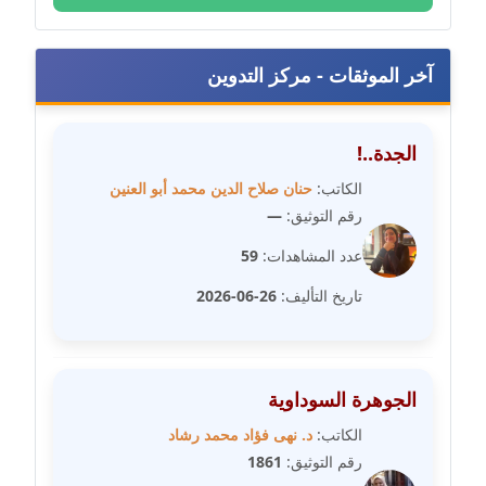
مدونة رحاب منيعم
عاملة
آخر الموثقات - مركز التدوين
مدونة رشا السعدي
عاملة
الجدة..!
مدونة رشا شمس الدين
الكاتب:
حنان صلاح الدين محمد أبو العنين
عاملة
رقم التوثيق:
—
عدد المشاهدات:
59
مدونة رشا كمال
عاملة
تاريخ التأليف:
26-06-2026
مدونة رشا ماهر
عاملة
الجوهرة السوداوية
مدونة رشيد سبابو
الكاتب:
د. نهى فؤاد محمد رشاد
عاملة
رقم التوثيق:
1861