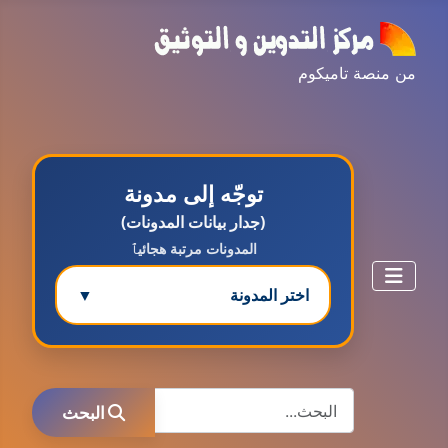
من منصة تاميكوم
توجّه إلى مدونة
(جدار بيانات المدونات)
المدونات مرتبة هجائيٱ
اختر المدونة
▼
مدونة ابتسام محمد
البحث
عاملة
البحث