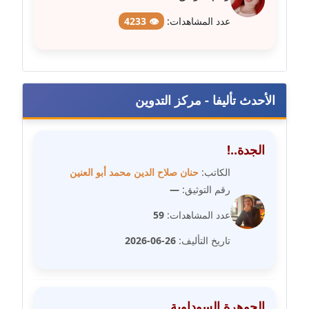
عدد المشاهدات:
👁 4233
مدونة عبير مصطفى
عاملة
مدونة عزة الأمير
الأحدث تأليفا - مركز التدوين
عاملة
مدونة عزة بركة
الجدة..!
عاملة
الكاتب:
حنان صلاح الدين محمد أبو العنين
مدونة عطا الله حسب الله
رقم التوثيق:
—
عاملة
عدد المشاهدات:
59
مدونة عفاف حسين
تاريخ التأليف:
26-06-2026
عاملة
مدونة علا ابو السعادات
الجوهرة السوداوية
عاملة