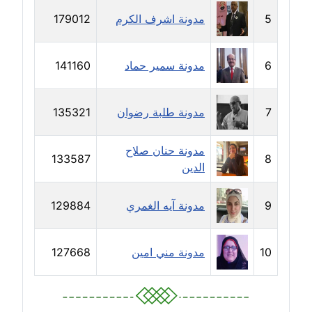
5
مدونة اشرف الكرم
179012
مدونة خالد العامري
معلق
6
مدونة سمير حماد
141160
مدونة خالد دومه
عاملة
7
مدونة طلبة رضوان
135321
مدونة خالد صالح
عاملة
مدونة حنان صلاح
133587
8
الدين
مدونة خالد عويس
عاملة
9
مدونة آيه الغمري
129884
مدونة خالد منير
عاملة
10
مدونة مني امين
127668
مدونة خليل السيد
عاملة