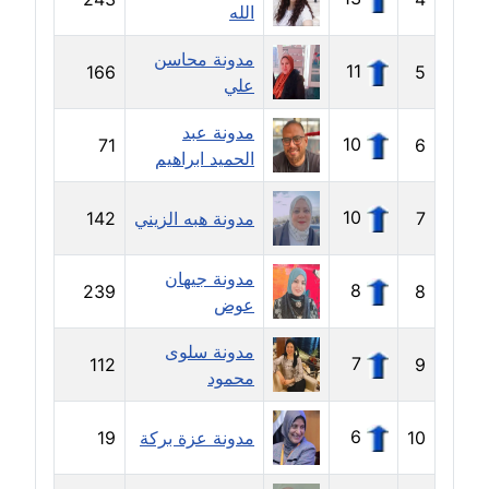
الله
مدونة بيان هدية
مدونة محاسن
11
166
5
عاملة
علي
مدونة تامر زيدان
مدونة عبد
10
71
6
عاملة
الحميد ابراهيم
مدونة تسنيم فضالي
10
7
مدونة هبه الزيني
142
عاملة
مدونة جيهان
مدونة ثائر دالي
8
239
8
عوض
عاملة
مدونة سلوى
7
112
9
مدونة جاد كريم
محمود
عاملة
6
10
مدونة عزة بركة
19
مدونة جلال الخطيب
عاملة