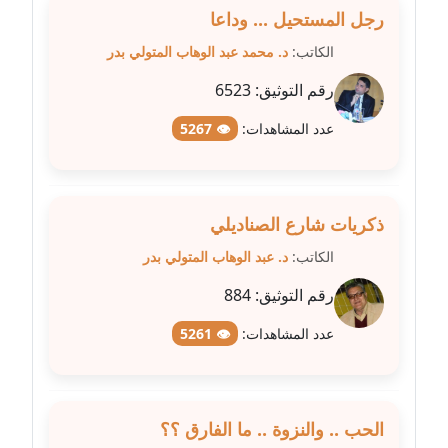
عاملة
رجل المستحيل ... وداعا
الكاتب:
د. محمد عبد الوهاب المتولي بدر
مدونة شريف ابراهيم
رقم التوثيق:
6523
عاملة
عدد المشاهدات:
👁 5267
مدونة شيماء الجمل
عاملة
مدونة شيماء حسني
ذكريات شارع الصناديلي
عاملة
الكاتب:
د. عبد الوهاب المتولي بدر
مدونة شيماء عبد المقصود
رقم التوثيق:
884
عاملة
عدد المشاهدات:
👁 5261
مدونة شيماء عصام
عاملة
الحب .. والنزوة .. ما الفارق ؟؟
مدونة شيماء عمارة