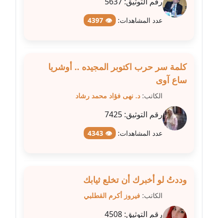
رقم التوثيق:
5637
عاملة
عدد المشاهدات:
👁 4397
مدونة عبد الوهاب بدر
عاملة
مدونة عبير بسيوني
كلمة سر حرب اكتوبر المجيده .. أوشريا
عاملة
ساع آوى
الكاتب:
د. نهى فؤاد محمد رشاد
مدونة عبير سعد
عاملة
رقم التوثيق:
7425
عدد المشاهدات:
👁 4343
مدونة عبير عبد الرحيم (ماعت)
عاملة
مدونة عبير عزاوي
وددتُ لو أخبرك أن تخلع ثيابك
عاملة
الكاتب:
فيروز أكرم القطلبي
مدونة عبير محمد
رقم التوثيق:
4508
عاملة