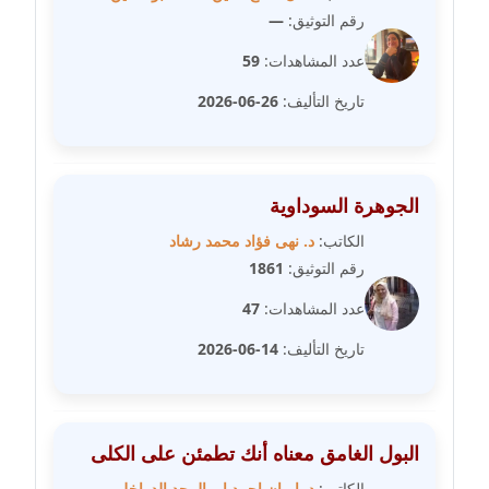
رقم التوثيق:
—
مدونة عبير محمد
عاملة
عدد المشاهدات:
59
تاريخ التأليف:
26-06-2026
مدونة عبير مصطفى
عاملة
مدونة عزة الأمير
الجوهرة السوداوية
عاملة
الكاتب:
د. نهى فؤاد محمد رشاد
مدونة عزة بركة
رقم التوثيق:
1861
عاملة
عدد المشاهدات:
47
مدونة عطا الله حسب الله
تاريخ التأليف:
14-06-2026
عاملة
مدونة عفاف حسين
البول الغامق معناه أنك تطمئن على الكلى
عاملة
الكاتب:
د. ايمان احمد ابو المجد الدواخلي