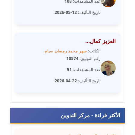
عدد المشاهدات:
108
تاريخ التأليف:
12-05-2026
مدونة سلوي جلال
عاملة
مدونة سلوى محمود
العزيز كمال…
عاملة
الكاتب:
سهر محمد رمضان صيام
مدونة سماح حامد
رقم التوثيق:
10574
عاملة
عدد المشاهدات:
51
مدونة سمر ابراهيم
تاريخ التأليف:
22-04-2026
عاملة
مدونة سمير حماد
عاملة
الأكثر قراءة - مركز التدوين
مدونة سهام كمال
عاملة