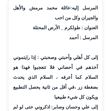
المرسل إليه:عائلة محمد مرمش والأهل
مدونة احمد كريدي
عاملة
والجيران وكل من احب
العنوان : طولكرم _ الأرض المحتلة
مدونة أحمد مليجي
عاملة
المرسل : أحمد
مدونة اريج الشرفا
عاملة
إلى كل أهلي وأحبتي وصحبتي : إذا رايتموني
مدونة اسراء كمال
آخذهم في أحضاني فلا تتعجبوا فهذا هو
عاملة
السلام كما أعرفه ، السلام الذي يحدث
مدونة اسلام أبو علم
بضغطة زر ،في أقل من ثانية يحصل التطبيع
عاملة
ويكون كل شيء طبيعيا
مدونة اسماء خوجة
إلى علي وحسان وصابر: اذكروني حتى لو لم
عاملة