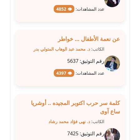
مدونة طلبة رضوان
عدد المشاهدات:
👁 4852
متوفي
مدونة طه ابوزيد
عن نعمة الأطفال ... خواطر
عاملة
الكاتب:
د. محمد عبد الوهاب المتولي بدر
مدونة طه عبد الوهاب
رقم التوثيق:
5637
عاملة
عدد المشاهدات:
👁 4397
مدونة عاصم عرابي
عاملة
مدونة عبد الحميد ابراهيم
كلمة سر حرب اكتوبر المجيده .. أوشريا
عاملة
ساع آوى
الكاتب:
د. نهى فؤاد محمد رشاد
مدونة عبد الرحمن محمد
عاملة
رقم التوثيق:
7425