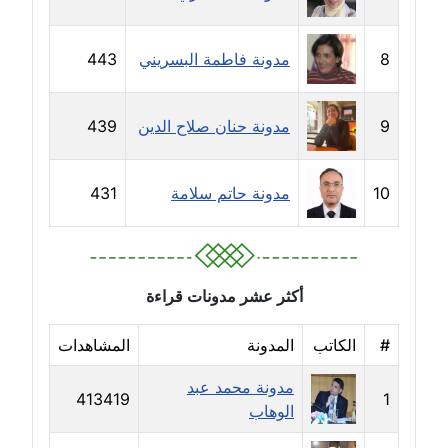
مدونة حاتم سلامة
عاملة
8
مدونة فاطمة البسريني
443
مدونة حجازي يونس
عاملة
9
مدونة حنان صلاح الدين
439
مدونة حسن رجب
عاملة
10
مدونة حاتم سلامة
431
مدونة حسن غريب
معلق
أكثر عشر مدونات قراءة
مدونة حسن محي الدين
متوفي
#
الكاتب
المدونة
المشاهدات
مدونة حسين العلي
مدونة محمد عبد
413419
1
عاملة
الوهاب