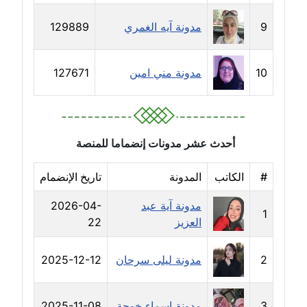
عاملة
9
مدونة آيه الغمري
129889
مدونة خالد العامري
معلق
10
مدونة مني امين
127671
مدونة خالد دومه
عاملة
أحدث عشر مدونات إنضماما للمنصة
مدونة خالد صالح
عاملة
#
الكاتب
المدونة
تاريخ الإنضمام
مدونة خالد عويس
مدونة آية عبد
2026-04-
1
عاملة
العزيز
22
مدونة خالد منير
2
مدونة ليلى سرحان
2025-12-12
عاملة
مدونة خليل السيد
3
مدونة اسماء خوجة
2025-11-08