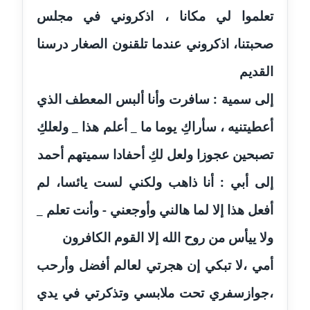
تعلموا لي مكانا ، اذكروني في مجلس
مدونة أسماء كاشف
صحبتنا، اذكروني عندما تلقنون الصغار درسنا
عاملة
القديم
مدونة أسماء نور الدين
عاملة
إلى سمية : سافرت وأنا ألبس المعطف الذي
أعطيتنيه ، سأراكِ يوما ما _ أعلم هذا _ ولعلكِ
مدونة اسماعيل ابو زيد
عاملة
تصبحين عجوزا ولعل لكِ أحفادا سميتهم أحمد
مدونة اسماعيل محسن
إلى أبي : أنا ذاهب ولكني لست يائسا، لم
عاملة
أفعل هذا إلا لما هالني وأوجعني - وأنت تعلم _
مدونة اسيمة اسامه
ولا ييأس من روح الله إلا القوم الكافرون
عاملة
أمي ،لا تبكي إن هجرتي لعالم أفضل وأرحب
مدونة أشرف القط
،جوازسفري تحت ملابسي وتذكرتي في يدي
عاملة