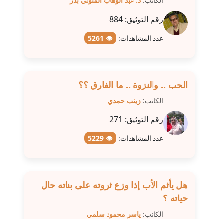
الكاتب:
د. عبد الوهاب المتولي بدر
مدونة شرف الدين محمد
رقم التوثيق:
884
عاملة
عدد المشاهدات:
👁 5261
مدونة شريف ابراهيم
عاملة
الحب .. والنزوة .. ما الفارق ؟؟
مدونة شيماء الجمل
الكاتب:
زينب حمدي
عاملة
رقم التوثيق:
271
مدونة شيماء حسني
عاملة
عدد المشاهدات:
👁 5229
مدونة شيماء عبد المقصود
عاملة
هل يأثم الأب إذا وزع ثروته على بناته حال
حياته ؟
مدونة شيماء عصام
عاملة
الكاتب:
ياسر محمود سلمي