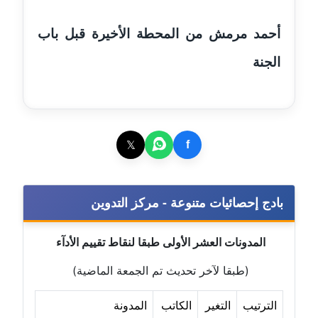
مدونة أماني عز الدين
أحمد مرمش من المحطة الأخيرة قبل باب
عاملة
الجنة
مدونة أمل الجزائرية
متوفي
مدونة أمل الخولي
عاملة
𝕏
f
مدونة أمل درويش
عاملة
بادج إحصائيات متنوعة - مركز التدوين
مدونة أمل زيادة
المدونات العشر الأولى طبقا لنقاط تقييم الأدآء
عاملة
(طبقا لآخر تحديث تم الجمعة الماضية)
مدونة امل محمود
عاملة
الترتيب
التغير
الكاتب
المدونة