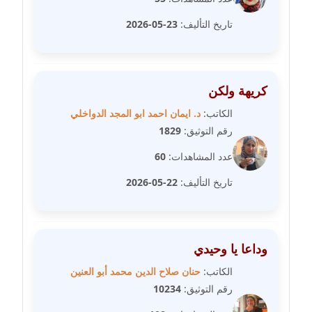
تاريخ التأليف:
23-05-2026
مدونة سامح فرج
عاملة
مدونة سحر أبو العلا
كريهة ولكن
عاملة
الكاتب:
د. ايمان احمد ابو المجد الدواخلي
رقم التوثيق:
1829
مدونة سحر حسب الله
عاملة
عدد المشاهدات:
60
تاريخ التأليف:
22-05-2026
مدونة سعاد سيد
عاملة
مدونة سعيد زعلوك
وداعا يا وحيدي
معلق
الكاتب:
حنان صلاح الدين محمد أبو العنين
رقم التوثيق:
10234
مدونة سلوى بدران
عاملة