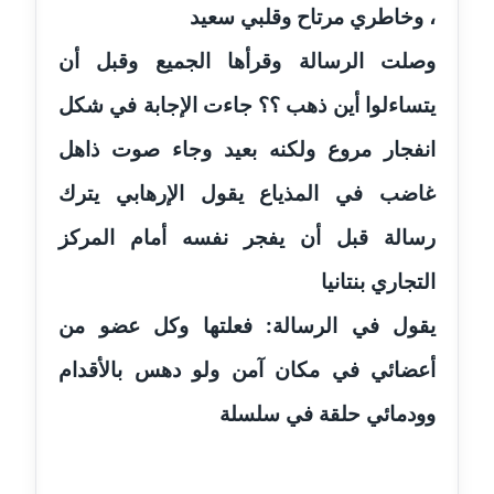
، وخاطري مرتاح وقلبي سعيد
مدونة اشرف الكرم
وصلت الرسالة وقرأها الجميع وقبل أن
عاملة
يتساءلوا أين ذهب ؟؟ جاءت الإجابة في شكل
مدونة اشرف النجار
عاملة
انفجار مروع ولكنه بعيد وجاء صوت ذاهل
غاضب في المذياع يقول الإرهابي يترك
مدونة السيده فوزي
عاملة
رسالة قبل أن يفجر نفسه أمام المركز
التجاري بنتانيا
مدونة آمال صالح
عاملة
يقول في الرسالة: فعلتها وكل عضو من
مدونة أماني بالحاج
أعضائي في مكان آمن ولو دهس بالأقدام
معلق
وودمائي حلقة في سلسلة
مدونة أماني عبد السلام
عاملة