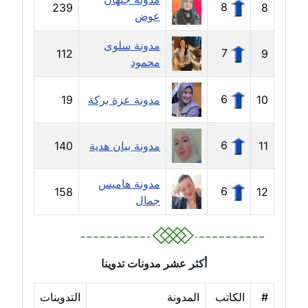
8
239
8
مدونة ايهاب همام
عوض
عاملة
مدونة سلوى
7
112
9
مدونة بيان هدية
محمود
عاملة
6
10
مدونة عزة بركة
19
مدونة تامر زيدان
عاملة
6
11
مدونة بيان هدية
140
مدونة تسنيم فضالي
عاملة
مدونة هاميس
6
158
12
جمال
مدونة ثائر دالي
عاملة
أكثر عشر مدونات تدوينا
مدونة جاد كريم
عاملة
#
الكاتب
المدونة
التدوينات