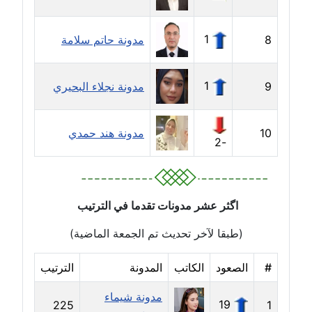
مدونة ايمان الدواخلي
عاملة
1
8
مدونة حاتم سلامة
مدونة ايمان النادي
عاملة
1
9
مدونة نجلاء البحيري
مدونة ايمان صلاح
10
مدونة هند حمدي
عاملة
-2
مدونة ايمان عبد الحليم
عاملة
اگثر عشر مدونات تقدما في الترتيب
مدونة ايمان عماد
(طبقا لآخر تحديث تم الجمعة الماضية)
عاملة
#
الصعود
الكاتب
المدونة
الترتيب
مدونة ايمان قادري
عاملة
مدونة شيماء
19
225
1