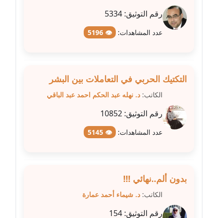
رقم التوثيق:
5334
مدونة شيماء عمارة
عاملة
عدد المشاهدات:
👁 5196
مدونة شيماء مكى
عاملة
التكتيك الحربي في التعاملات بين البشر
مدونة صفا غنيم
الكاتب:
د. نهله عبد الحكم احمد عبد الباقي
عاملة
رقم التوثيق:
10852
مدونة صفاء فوزي
عدد المشاهدات:
👁 5145
عاملة
مدونة صفية الجيار
عاملة
بدون ألم..نهائي !!!
الكاتب:
د. شيماء أحمد عمارة
مدونة طارق المسيري
عاملة
رقم التوثيق:
154