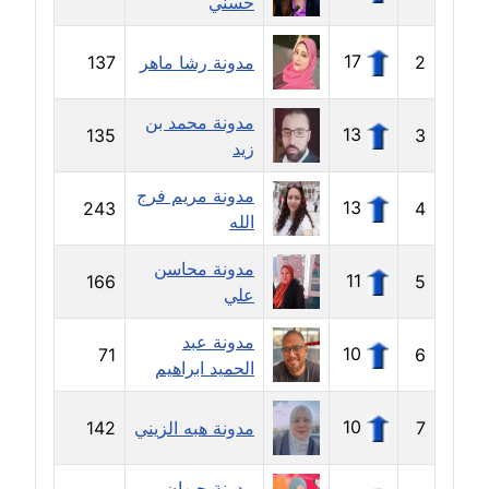
حسني
مدونة ايمن موسي
عاملة
17
2
مدونة رشا ماهر
137
مدونة إيناس عراقي
مدونة محمد بن
عاملة
13
135
3
زيد
مدونة آيه ابو زهرة
مدونة مريم فرج
عاملة
13
243
4
الله
مدونة آية الدرديري
مدونة محاسن
11
166
5
عاملة
علي
مدونة عبد
مدونة آيه الغمري
10
71
6
الحميد ابراهيم
عاملة
مدونة آية عبد العزيز
10
7
مدونة هبه الزيني
142
عاملة
مدونة جيهان