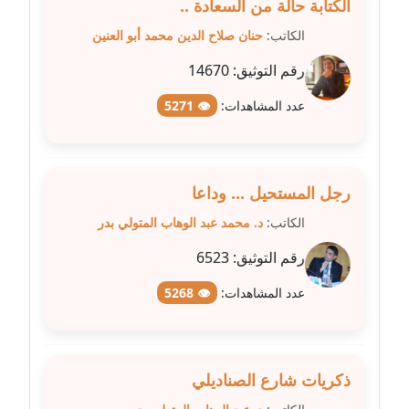
الكتابة حالة من السعادة ..
الكاتب:
حنان صلاح الدين محمد أبو العنين
مدونة سهر صيام
عاملة
رقم التوثيق:
14670
مدونة سهى الضاوي
عدد المشاهدات:
👁 5271
عاملة
مدونة سهير عسكر
رجل المستحيل ... وداعا
عاملة
الكاتب:
د. محمد عبد الوهاب المتولي بدر
مدونة سوزان بهنسي
رقم التوثيق:
6523
عاملة
عدد المشاهدات:
👁 5268
مدونة سوميه الالفي
عاملة
مدونة شادي الربابعة
ذكريات شارع الصناديلي
عاملة