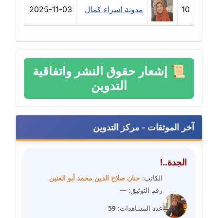
عاملة
10
مدونة اسراء كمال
2025-11-03
مدونة دعاء الشاهد
عاملة
مدونة دينا عاصم
📜
إشعار حقوق النشر واتفاقية
عاملة
التدوين
مدونة دينا منير
عاملة
آخر الموثقات - مركز التدوين
مدونة راقية الدويك
عاملة
الجدة..!
مدونة رانيا ثروت
الكاتب:
حنان صلاح الدين محمد أبو العنين
عاملة
رقم التوثيق:
—
عدد المشاهدات:
59
مدونة رجاء دياب