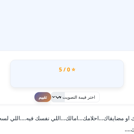
⭐ 0 / 5
لطفا قم بالتقييم
اك او مضايقاك...احلامك...امالك...اللي نفسك فيه....اللي 
...