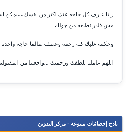
ربنا عارف كل حاجه عنك اكتر من نفسك....يمكن ا
مش قادر تطلعه من جواك
وحكمه عليك كله رحمه وعطف طالما حاجه واحده 
اللهم عاملنا بلطفك ورحمتك ...واجعلنا من المقبولين
بادج إحصائيات متنوعة - مركز التدوين