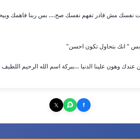
نت نفسك مش قادر تفهم نفسك صح.... بس ربنا فاهمك وبيح
بس " انك بتحاول تكون احسن"
 عندك وهون علينا الدنيا ...ببركة اسم الله الرحيم اللطيف 
𝕏
f