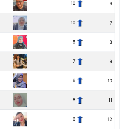
10
6
10
7
8
8
7
9
6
10
6
11
6
12