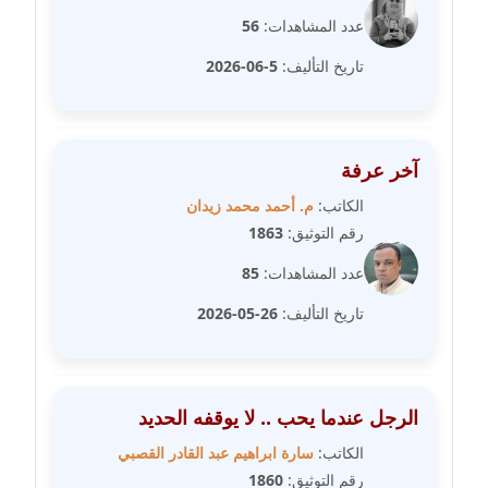
مدونة فاطمة حجازي
عدد المشاهدات:
56
عاملة
تاريخ التأليف:
5-06-2026
مدونة فيرا زولوتاريفا
عاملة
آخر عرفة
مدونة فيروز القطلبي
عاملة
الكاتب:
م. أحمد محمد زيدان
رقم التوثيق:
1863
مدونة كريمان سالم
عدد المشاهدات:
85
عاملة
تاريخ التأليف:
26-05-2026
مدونة كنوز صلاح
موقوف
مدونة كيندا فائز
الرجل عندما يحب .. لا يوقفه الحديد
عاملة
الكاتب:
سارة ابراهيم عبد القادر القصبي
رقم التوثيق:
1860