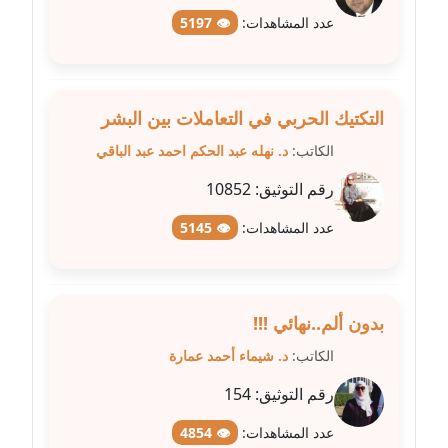
عدد المشاهدات:
👁 5197
مدونة طلبة رضوان
متوفي
مدونة طه ابوزيد
التكتيك الحربي في التعاملات بين البشر
عاملة
الكاتب:
د. نهله عبد الحكم احمد عبد الباقي
مدونة طه عبد الوهاب
رقم التوثيق:
10852
عاملة
عدد المشاهدات:
👁 5145
مدونة عاصم عرابي
عاملة
بدون ألم..نهائي !!!
مدونة عبد الحميد ابراهيم
عاملة
الكاتب:
د. شيماء أحمد عمارة
رقم التوثيق:
154
مدونة عبد الرحمن محمد
عاملة
عدد المشاهدات:
👁 4854