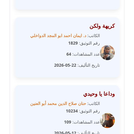
مدونة سلوي جلال
عاملة
كريهة ولكن
مدونة سلوى محمود
الكاتب:
د. ايمان احمد ابو المجد الدواخلي
عاملة
رقم التوثيق:
1829
عدد المشاهدات:
64
مدونة سماح حامد
عاملة
تاريخ التأليف:
22-05-2026
مدونة سمر ابراهيم
عاملة
وداعا يا وحيدي
مدونة سمير حماد
الكاتب:
حنان صلاح الدين محمد أبو العنين
عاملة
رقم التوثيق:
10234
عدد المشاهدات:
109
مدونة سهام كمال
عاملة
تاريخ التأليف:
12-05-2026