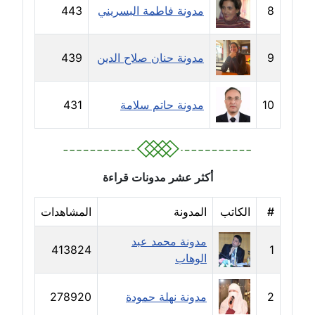
مدونة حسين درمشاكي
8
مدونة فاطمة البسريني
443
عاملة
مدونة حلا عادل
9
مدونة حنان صلاح الدين
439
عاملة
10
مدونة حاتم سلامة
431
مدونة حنان الهواري
عاملة
مدونة حنان صلاح الدين
عاملة
أكثر عشر مدونات قراءة
مدونة حنان طنطاوي
#
الكاتب
المدونة
المشاهدات
عاملة
مدونة محمد عبد
413824
1
الوهاب
مدونة حنين الفلسطينية
متوفي
2
مدونة نهلة حمودة
278920
مدونة خالد الخطيب