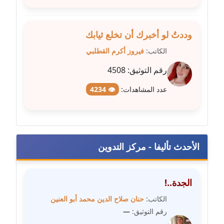
مدونة عبير محمد
عاملة
وددتُ لو أخبرك أن تخلع ثيابك
مدونة عبير مصطفى
الكاتب:
فيروز أكرم القطلبي
عاملة
رقم التوثيق:
4508
مدونة عزة الأمير
عدد المشاهدات:
👁 4234
عاملة
مدونة عزة بركة
عاملة
الأحدث تأليفا - مركز التدوين
مدونة عطا الله حسب الله
عاملة
الجدة..!
مدونة عفاف حسين
الكاتب:
حنان صلاح الدين محمد أبو العنين
عاملة
رقم التوثيق:
—