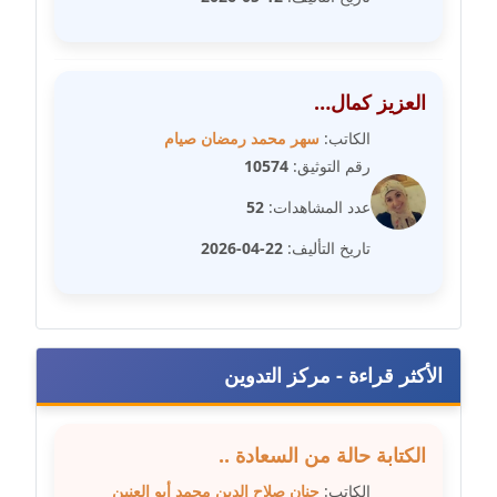
مدونة سهر صيام
عاملة
العزيز كمال…
مدونة سهى الضاوي
الكاتب:
سهر محمد رمضان صيام
عاملة
رقم التوثيق:
10574
عدد المشاهدات:
52
مدونة سهير عسكر
عاملة
تاريخ التأليف:
22-04-2026
مدونة سوزان بهنسي
عاملة
مدونة سوميه الالفي
الأكثر قراءة - مركز التدوين
عاملة
الكتابة حالة من السعادة ..
مدونة شادي الربابعة
عاملة
الكاتب:
حنان صلاح الدين محمد أبو العنين