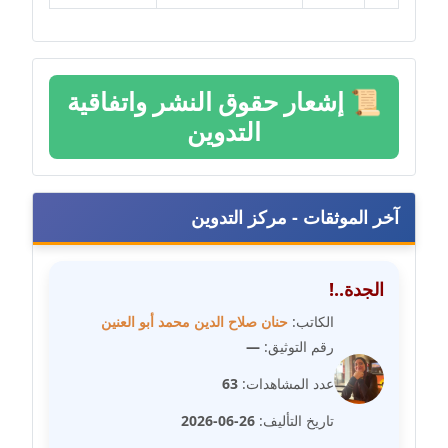
عاملة
مدونة رحاب منيعم
عاملة
📜
إشعار حقوق النشر واتفاقية
التدوين
مدونة رشا السعدي
عاملة
مدونة رشا شمس الدين
آخر الموثقات - مركز التدوين
عاملة
مدونة رشا كمال
الجدة..!
عاملة
الكاتب:
حنان صلاح الدين محمد أبو العنين
رقم التوثيق:
—
مدونة رشا ماهر
عاملة
عدد المشاهدات:
63
تاريخ التأليف:
26-06-2026
مدونة رشيد سبابو