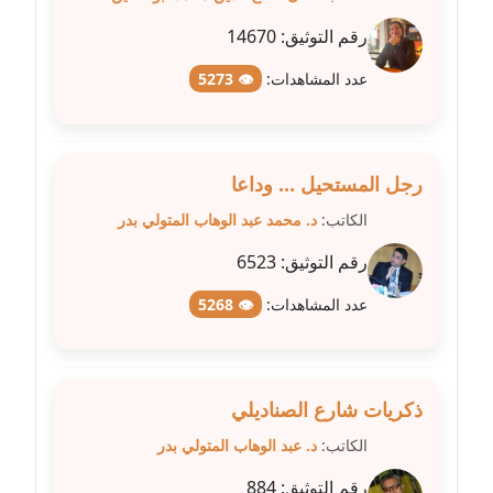
رقم التوثيق:
14670
مدونة شرف الدين محمد
عاملة
عدد المشاهدات:
👁 5273
مدونة شريف ابراهيم
عاملة
رجل المستحيل ... وداعا
مدونة شيماء الجمل
الكاتب:
د. محمد عبد الوهاب المتولي بدر
عاملة
رقم التوثيق:
6523
مدونة شيماء حسني
عدد المشاهدات:
👁 5268
عاملة
مدونة شيماء عبد المقصود
عاملة
ذكريات شارع الصناديلي
الكاتب:
د. عبد الوهاب المتولي بدر
مدونة شيماء عصام
عاملة
رقم التوثيق:
884