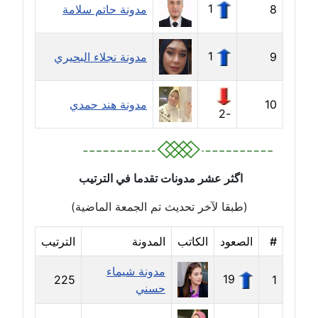
1
8
مدونة حاتم سلامة
مدونة ايمن موسي
عاملة
1
9
مدونة نجلاء البحيري
مدونة إيناس عراقي
عاملة
10
مدونة هند حمدي
-2
مدونة آيه ابو زهرة
عاملة
مدونة آية الدرديري
اگثر عشر مدونات تقدما في الترتيب
عاملة
(طبقا لآخر تحديث تم الجمعة الماضية)
مدونة آيه الغمري
عاملة
#
الصعود
الكاتب
المدونة
الترتيب
مدونة شيماء
مدونة آية عبد العزيز
19
225
1
حسني
عاملة