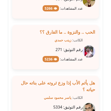
مدونة شيماء عمارة
عدد المشاهدات:
👁 5266
عاملة
مدونة شيماء مكى
الحب .. والنزوة .. ما الفارق ؟؟
عاملة
الكاتب:
زينب حمدي
مدونة صفا غنيم
رقم التوثيق:
271
عاملة
عدد المشاهدات:
👁 5236
مدونة صفاء فوزي
عاملة
مدونة صفية الجيار
هل يأثم الأب إذا وزع ثروته على بناته حال
عاملة
حياته ؟
الكاتب:
ياسر محمود سلمي
مدونة طارق المسيري
عاملة
رقم التوثيق:
5334