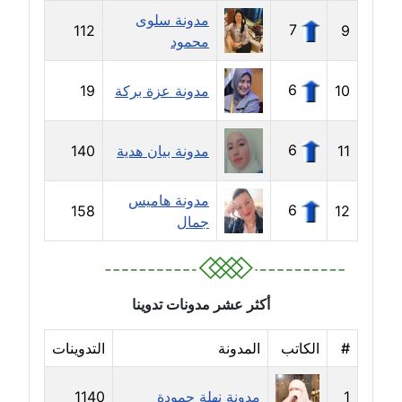
مدونة جلال الخطيب
مدونة سلوى
7
عاملة
112
9
محمود
مدونة جهاد عبد الحميد
6
10
مدونة عزة بركة
19
عاملة
مدونة جهاد غازي
6
11
مدونة بيان هدية
140
عاملة
مدونة هاميس
مدونة جواد الحربي
6
158
12
جمال
عاملة
مدونة جيهان عفيفي
عاملة
أكثر عشر مدونات تدوينا
مدونة جيهان عوض
#
الكاتب
المدونة
التدوينات
عاملة
1
مدونة نهلة حمودة
1140