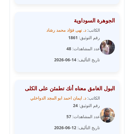
عاملة
مدونة رفعت عراقي
الجوهرة السوداوية
عاملة
الكاتب:
د. نهى فؤاد محمد رشاد
رقم التوثيق:
1861
مدونة رهام معلا
عاملة
عدد المشاهدات:
48
تاريخ التأليف:
14-06-2026
مدونة ريهام الخميسي
عاملة
مدونة زينات مطاوع
البول الغامق معناه أنك تطمئن على الكلى
عاملة
الكاتب:
د. ايمان احمد ابو المجد الدواخلي
مدونة زينب ابو الفضل
رقم التوثيق:
24
عاملة
عدد المشاهدات:
57
مدونة زينب حمدي
تاريخ التأليف:
12-06-2026