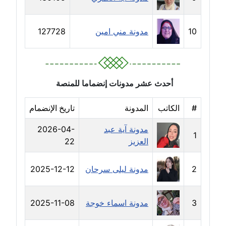
عاملة
10
مدونة مني امين
127728
مدونة خولة سعيدان
عاملة
مدونة داليا السعيد
أحدث عشر مدونات إنضماما للمنصة
موقوف
#
الكاتب
المدونة
تاريخ الإنضمام
مدونة داليا فاروق
عاملة
مدونة آية عبد
2026-04-
1
العزيز
22
مدونة داليا نور
عاملة
2
مدونة ليلى سرحان
2025-12-12
مدونة دعاء البدري
عاملة
3
مدونة اسماء خوجة
2025-11-08
مدونة دعاء الجابي