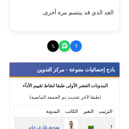
مدونة أمل منشاوي
الغد الذي قد يبتسم مرة أخرى.
موقوف
مدونة أميرة اسماعيل
عاملة
𝕏
f
مدونة أميرة رفعت
عاملة
بادج إحصائيات متنوعة - مركز التدوين
مدونة أميرة محمود
عاملة
المدونات العشر الأولى طبقا لنقاط تقييم الأدآء
مدونة انجي مطاوع
(طبقا لآخر تحديث تم الجمعة الماضية)
عاملة
الترتيب
التغير
الكاتب
المدونة
مدونة آيات القاضي
عاملة
1
مدونة غازي جابر