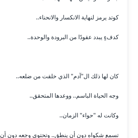
مدونة أمل منشاوي
موقوف
كوتد يرمز لنهاية الانكسار والانحناء..
مدونة أميرة اسماعيل
عاملة
مدونة أميرة رفعت
عاملة
كدفءٍ يبدد عقودًا من البرودة والوحدة..
مدونة أميرة محمود
عاملة
مدونة انجي مطاوع
عاملة
كان لها ذلك ال"آدم" الذي خلقت من ضلعه..
مدونة آيات القاضي
عاملة
وجه الحياة الباسم.. ووعدها المتحقق..
مدونة ايمان الدواخلي
عاملة
وكانت له "حواء" الزمان..
مدونة ايمان النادي
عاملة
مدونة ايمان صلاح
عاملة
تسمع شكواه دون أن ينطق.. وتحتوي وجعه دون أن ي