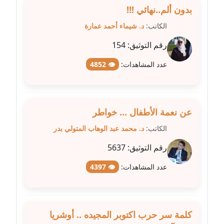
بدون ألم..نهائي !!!
عاملة
الكاتب:
د. شيماء أحمد عمارة
مدونة سهى الضاوي
رقم التوثيق:
154
عاملة
عدد المشاهدات:
👁 4852
مدونة سهير عسكر
عاملة
مدونة سوزان بهنسي
عن نعمة الأطفال ... خواطر
عاملة
الكاتب:
د. محمد عبد الوهاب المتولي بدر
مدونة سوميه الالفي
رقم التوثيق:
5637
عاملة
عدد المشاهدات:
👁 4397
مدونة شادي الربابعة
عاملة
كلمة سر حرب اكتوبر المجيده .. أوشريا
مدونة شرف الدين محمد