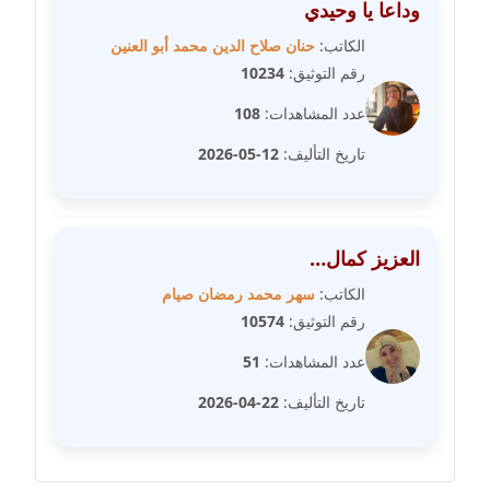
وداعا يا وحيدي
مدونة رفعت عراقي
عاملة
الكاتب:
حنان صلاح الدين محمد أبو العنين
رقم التوثيق:
10234
مدونة رهام معلا
عدد المشاهدات:
108
عاملة
تاريخ التأليف:
12-05-2026
مدونة ريهام الخميسي
عاملة
مدونة زينات مطاوع
العزيز كمال…
عاملة
الكاتب:
سهر محمد رمضان صيام
رقم التوثيق:
10574
مدونة زينب ابو الفضل
عدد المشاهدات:
51
عاملة
تاريخ التأليف:
22-04-2026
مدونة زينب حمدي
عاملة