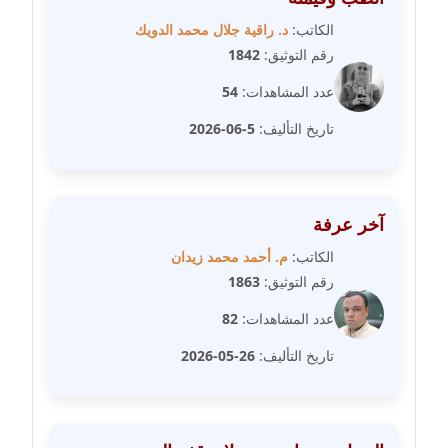
مدونة دعاء الشاهد
الكاتب:
د. راقية جلال محمد الدويك
عاملة
رقم التوثيق:
1842
عدد المشاهدات:
54
مدونة دينا عاصم
عاملة
تاريخ التأليف:
5-06-2026
مدونة دينا منير
عاملة
آخر عرفة
مدونة راقية الدويك
الكاتب:
م. أحمد محمد زيدان
عاملة
رقم التوثيق:
1863
مدونة رانيا ثروت
عدد المشاهدات:
82
عاملة
تاريخ التأليف:
26-05-2026
مدونة رجاء دياب
عاملة