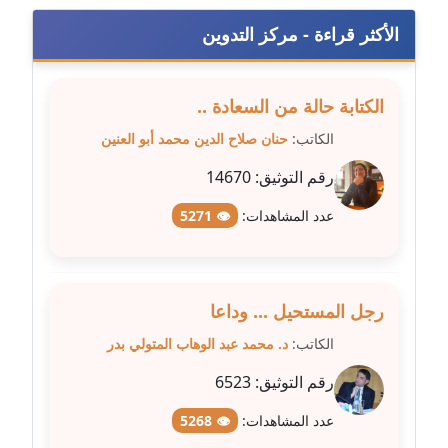
مدونة سارة ابراهيم
عاملة
الأكثر قراءة - مركز التدوين
مدونة سارة القصبي
الكتابة حالة من السعادة ..
عاملة
الكاتب:
حنان صلاح الدين محمد أبو العنين
مدونة سارة سعيد
رقم التوثيق:
14670
عاملة
عدد المشاهدات:
👁 5271
مدونة سالي علاء الدين
عاملة
مدونة سامح رشاد
رجل المستحيل ... وداعا
عاملة
الكاتب:
د. محمد عبد الوهاب المتولي بدر
مدونة سامح طلعت
رقم التوثيق:
6523
عاملة
عدد المشاهدات:
👁 5268