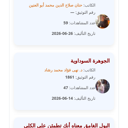
الكاتب:
حنان صلاح الدين محمد أبو العنين
مدونة خالد العامري
رقم التوثيق:
—
معلق
عدد المشاهدات:
59
مدونة خالد دومه
تاريخ التأليف:
26-06-2026
عاملة
مدونة خالد صالح
عاملة
الجوهرة السوداوية
الكاتب:
د. نهى فؤاد محمد رشاد
مدونة خالد عويس
رقم التوثيق:
1861
عاملة
عدد المشاهدات:
47
مدونة خالد منير
تاريخ التأليف:
14-06-2026
عاملة
مدونة خليل السيد
عاملة
البول الغامق معناه أنك تطمئن على الكلى