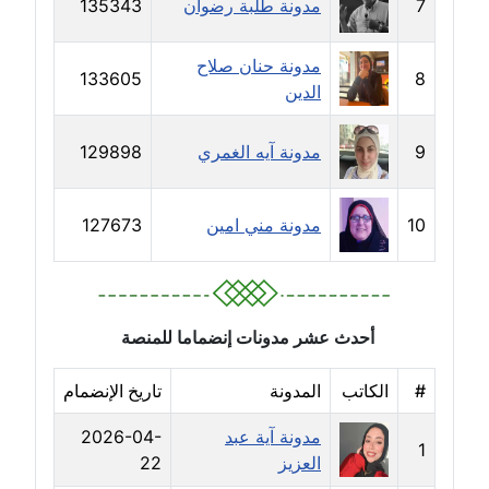
7
مدونة طلبة رضوان
135343
مدونة جهاد عبد الحميد
مدونة حنان صلاح
عاملة
133605
8
الدين
مدونة جهاد غازي
عاملة
9
مدونة آيه الغمري
129898
مدونة جواد الحربي
10
مدونة مني امين
127673
عاملة
مدونة جيهان عفيفي
عاملة
أحدث عشر مدونات إنضماما للمنصة
مدونة جيهان عوض
#
الكاتب
المدونة
تاريخ الإنضمام
عاملة
مدونة آية عبد
2026-04-
مدونة حاتم سلامة
1
العزيز
22
عاملة