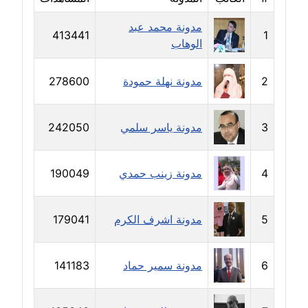
مدونة محمد عبد
مدونة بيان هدية
413441
1
الوهاب
عاملة
مدونة تامر زيدان
2
مدونة نهلة حمودة
278600
عاملة
3
مدونة ياسر سلمي
242050
مدونة تسنيم فضالي
عاملة
4
مدونة زينب حمدي
190049
مدونة ثائر دالي
عاملة
5
مدونة اشرف الكرم
179041
مدونة جاد كريم
عاملة
6
مدونة سمير حماد
141183
مدونة جلال الخطيب
عاملة