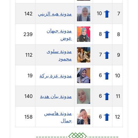
موقوف
10
7
مدونة هبه الزيني
142
مدونة أميرة اسماعيل
عاملة
مدونة جيهان
8
239
8
عوض
مدونة أميرة رفعت
عاملة
مدونة سلوى
7
112
9
محمود
مدونة أميرة محمود
عاملة
6
10
مدونة عزة بركة
19
مدونة انجي مطاوع
عاملة
6
11
مدونة بيان هدية
140
مدونة آيات القاضي
مدونة هاميس
عاملة
6
158
12
جمال
مدونة ايمان الدواخلي