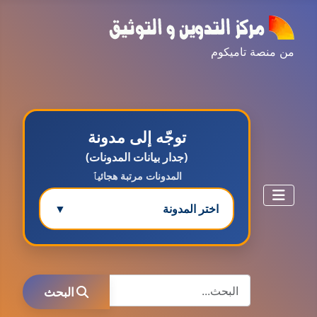
من منصة تاميكوم
توجّه إلى مدونة
(جدار بيانات المدونات)
المدونات مرتبة هجائيٱ
اختر المدونة
▼
مدونة ابتسام محمد
البحث
عاملة
البحث