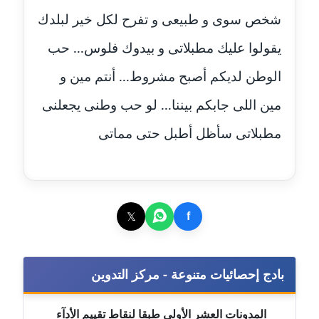
عاملة
شخص سوى و طبيعى و تفرح لكل خير لبلدك
يقولوا عليك مطبلاتى و بيدوك فلوس... حب
مدونة أحمد مليجي
عاملة
الوطن لديكم أصبح مشروط... أنتم مين و
مين اللى جابكم بيننا... لو حب وطنى يجعلنى
مدونة اريج الشرفا
عاملة
مطبلاتى سأظل أطبل حتى مماتى
مدونة اسراء كمال
عاملة
مدونة اسلام أبو علم
𝕏
f
عاملة
مدونة اسماء خوجة
بادج إحصائيات متنوعة - مركز التدوين
عاملة
المدونات العشر الأولى طبقا لنقاط تقييم الأدآء
مدونة أسماء كاشف