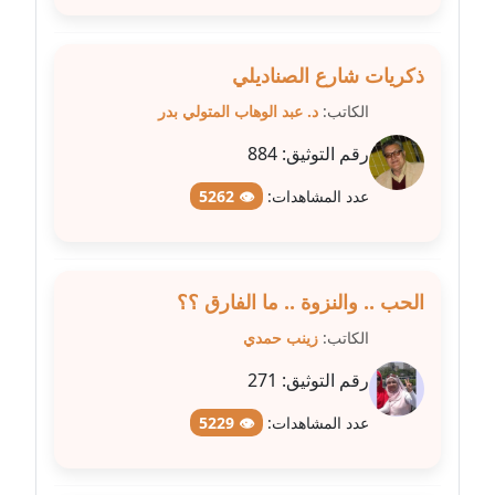
مدونة سامح فرج
عاملة
ذكريات شارع الصناديلي
مدونة سحر أبو العلا
الكاتب:
د. عبد الوهاب المتولي بدر
عاملة
رقم التوثيق:
884
مدونة سحر حسب الله
عاملة
عدد المشاهدات:
👁 5262
مدونة سعاد سيد
عاملة
الحب .. والنزوة .. ما الفارق ؟؟
مدونة سعيد زعلوك
الكاتب:
زينب حمدي
معلق
رقم التوثيق:
271
مدونة سلوى بدران
عدد المشاهدات:
👁 5229
عاملة