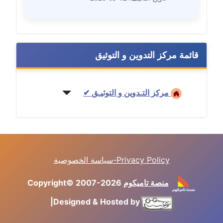
مدونة غادة زهران
عاملة
قائمة مركز التدوين و التوثيق
مدونة غادة سيد
عاملة
مركز التـدوين و التوثيـق ✔
مدونة غازي جابر
عاملة
مدونة فاطمة البسريني
عاملة
سياسة الخصوصية-Privacy Policy
مدونة فاطمة الزهراء بناني
موقوف
منصة تاميكوم
Copyright© 2007-2026
|
Designed & Hosted by
مدونة فاطمة حجازي
عاملة