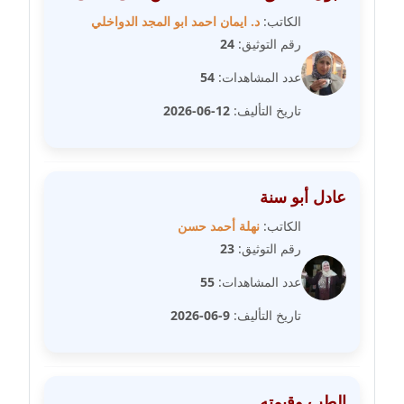
مدونة خولة سعيدان
الكاتب:
د. ايمان احمد ابو المجد الدواخلي
عاملة
رقم التوثيق:
24
عدد المشاهدات:
54
مدونة داليا السعيد
موقوف
تاريخ التأليف:
12-06-2026
مدونة داليا فاروق
عاملة
عادل أبو سنة
مدونة داليا نور
الكاتب:
نهلة أحمد حسن
عاملة
رقم التوثيق:
23
عدد المشاهدات:
55
مدونة دعاء البدري
عاملة
تاريخ التأليف:
9-06-2026
مدونة دعاء الجابي
عاملة
الطب وقيمته