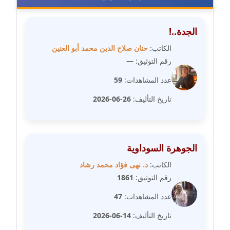
عاملة
الجدة..!
مدونة شيماء مكى
عاملة
الكاتب:
حنان صلاح الدين محمد أبو العنين
رقم التوثيق:
—
مدونة صفا غنيم
عدد المشاهدات:
59
عاملة
تاريخ التأليف:
26-06-2026
مدونة صفاء فوزي
عاملة
مدونة صفية الجيار
الجوهرة السوداوية
عاملة
الكاتب:
د. نهى فؤاد محمد رشاد
رقم التوثيق:
1861
مدونة طارق المسيري
عاملة
عدد المشاهدات:
47
تاريخ التأليف:
14-06-2026
مدونة طلبة رضوان