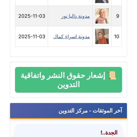
مدونة حلا عادل
9
مدونة داليا نور
2025-11-03
عاملة
مدونة حنان الهواري
10
مدونة اسراء كمال
2025-11-03
عاملة
مدونة حنان صلاح الدين
عاملة
📜
إشعار حقوق النشر واتفاقية
مدونة حنان طنطاوي
التدوين
عاملة
مدونة حنين الفلسطينية
متوفي
آخر الموثقات - مركز التدوين
مدونة خالد الخطيب
عاملة
الجدة..!