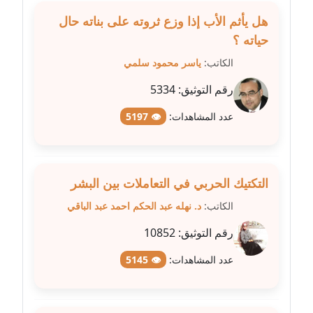
مدونة سلوي جلال
عاملة
هل يأثم الأب إذا وزع ثروته على بناته حال
حياته ؟
مدونة سلوى محمود
الكاتب:
ياسر محمود سلمي
عاملة
رقم التوثيق:
5334
مدونة سماح حامد
عدد المشاهدات:
👁 5197
عاملة
مدونة سمر ابراهيم
عاملة
التكتيك الحربي في التعاملات بين البشر
الكاتب:
د. نهله عبد الحكم احمد عبد الباقي
مدونة سمير حماد
عاملة
رقم التوثيق:
10852
مدونة سهام كمال
عدد المشاهدات:
👁 5145
عاملة
مدونة سهر صيام