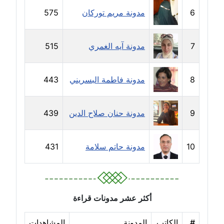
6
مدونة مريم توركان
575
مدونة إيناس عراقي
عاملة
7
مدونة آيه الغمري
515
مدونة آيه ابو زهرة
عاملة
8
مدونة فاطمة البسريني
443
مدونة آية الدرديري
عاملة
9
مدونة حنان صلاح الدين
439
مدونة آيه الغمري
10
مدونة حاتم سلامة
431
عاملة
مدونة آية عبد العزيز
عاملة
أكثر عشر مدونات قراءة
مدونة ايهاب همام
عاملة
#
الكاتب
المدونة
المشاهدات