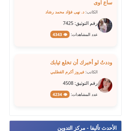
ساع آوى
عاملة
الكاتب:
د. نهى فؤاد محمد رشاد
مدونة شريف ابراهيم
رقم التوثيق:
7425
عاملة
عدد المشاهدات:
👁 4343
مدونة شيماء الجمل
عاملة
وددتُ لو أخبرك أن تخلع ثيابك
مدونة شيماء حسني
عاملة
الكاتب:
فيروز أكرم القطلبي
رقم التوثيق:
4508
مدونة شيماء عبد المقصود
عاملة
عدد المشاهدات:
👁 4234
مدونة شيماء عصام
عاملة
الأحدث تأليفا - مركز التدوين
مدونة شيماء عمارة