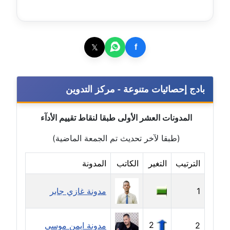
عاملة
مدونة سارة ابراهيم
عاملة
𝕏
f
مدونة سارة القصبي
عاملة
بادج إحصائيات متنوعة - مركز التدوين
مدونة سارة سعيد
عاملة
المدونات العشر الأولى طبقا لنقاط تقييم الأدآء
(طبقا لآخر تحديث تم الجمعة الماضية)
مدونة سالي علاء الدين
عاملة
الترتيب
التغير
الكاتب
المدونة
مدونة سامح رشاد
1
عاملة
مدونة غازي جابر
مدونة سامح طلعت
2
2
مدونة ايمن موسي
عاملة