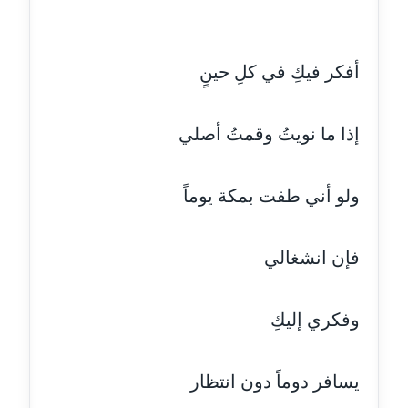
مدونة حسين درمشاكي
عاملة
أفكر فيكِ في كلِ حينٍ
مدونة حلا عادل
عاملة
إذا ما نويتُ وقمتُ أصلي
مدونة حنان الهواري
عاملة
ولو أني طفت بمكة يوماً
مدونة حنان صلاح الدين
عاملة
فإن انشغالي
مدونة حنان طنطاوي
عاملة
وفكري إليكِ
مدونة حنين الفلسطينية
متوفي
يسافر دوماً دون انتظار
مدونة خالد الخطيب