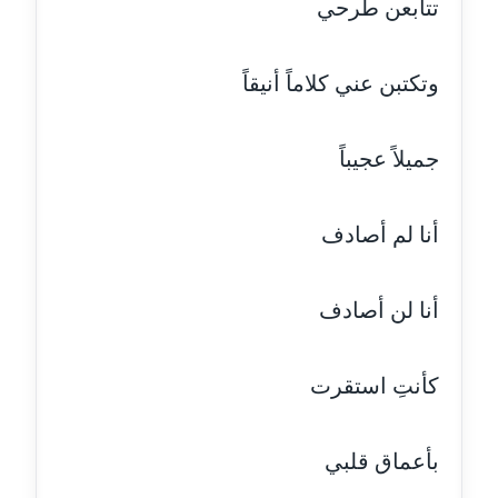
تتابعن طرحي
مدونة أمل منشاوي
موقوف
وتكتبن عني كلاماً أنيقاً
مدونة أميرة اسماعيل
عاملة
جميلاً عجيباً
مدونة أميرة رفعت
عاملة
أنا لم أصادف
مدونة أميرة محمود
عاملة
أنا لن أصادف
مدونة انجي مطاوع
كأنتِ استقرت
عاملة
مدونة آيات القاضي
بأعماق قلبي
عاملة