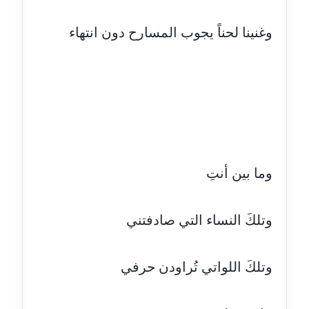
مدونة أماني عز الدين
وغنينا لحناً يجوب المسارح دون انتهاء
عاملة
مدونة أمل الجزائرية
متوفي
مدونة أمل الخولي
عاملة
وما بين أنتِ
مدونة أمل درويش
عاملة
وتلكَ النساء التي صادفتني
مدونة أمل زيادة
عاملة
وتلكَ اللواتي تُراودن حرفي
مدونة امل محمود
عاملة