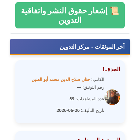
مدونة عمرو عاطف
📜
إشعار حقوق النشر واتفاقية
عاملة
التدوين
مدونة غادة زهران
عاملة
آخر الموثقات - مركز التدوين
مدونة غادة سيد
عاملة
الجدة..!
مدونة غازي جابر
الكاتب:
حنان صلاح الدين محمد أبو العنين
عاملة
رقم التوثيق:
—
مدونة فاطمة البسريني
عدد المشاهدات:
59
عاملة
تاريخ التأليف:
26-06-2026
مدونة فاطمة الزهراء بناني
موقوف