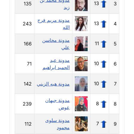
مدونة محمد بن
13
135
3
زيد
مدونة سهر صيام
عاملة
مدونة مريم فرج
13
243
4
الله
مدونة سهى الضاوي
مدونة محاسن
عاملة
11
166
5
علي
مدونة سهير عسكر
مدونة عبد
عاملة
10
71
6
الحميد ابراهيم
مدونة سوزان بهنسي
10
7
مدونة هبه الزيني
142
عاملة
مدونة جيهان
مدونة سوميه الالفي
8
239
8
عوض
عاملة
مدونة سلوى
مدونة شادي الربابعة
7
112
9
محمود
عاملة