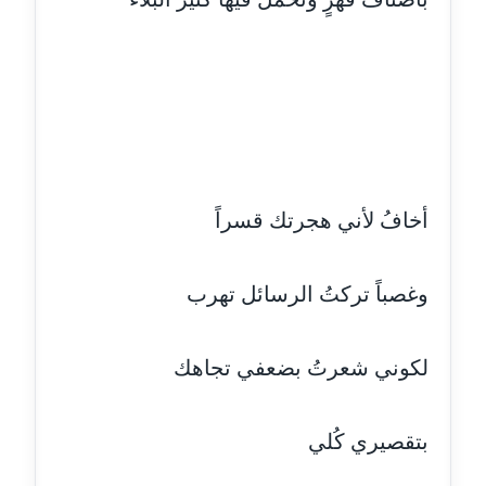
عاملة
مدونة خولة سعيدان
عاملة
مدونة داليا السعيد
موقوف
أخافُ لأني هجرتك قسراً
مدونة داليا فاروق
عاملة
وغصباً تركتُ الرسائل تهرب
مدونة داليا نور
عاملة
لكوني شعرتُ بضعفي تجاهك
مدونة دعاء البدري
عاملة
بتقصيري كُلي
مدونة دعاء الجابي