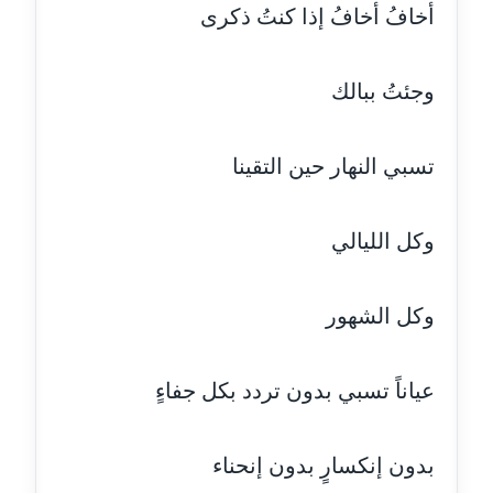
عاملة
أخافُ أخافُ إذا كنتُ ذكرى
مدونة رفعت عراقي
وجئتُ ببالك
عاملة
مدونة رهام معلا
تسبي النهار حين التقينا
عاملة
مدونة ريهام الخميسي
وكل الليالي
عاملة
مدونة زينات مطاوع
وكل الشهور
عاملة
عياناً تسبي بدون تردد بكل جفاءٍ
مدونة زينب ابو الفضل
عاملة
بدون إنكسارٍ بدون إنحناء
مدونة زينب حمدي