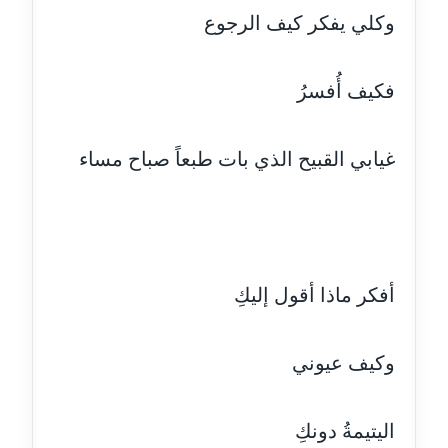
مدونة ايهاب همام
وكلي يفكر كيف الرجوع
عاملة
فكيف أُفسرُ
مدونة بيان هدية
عاملة
غيابي القبيح الذي بات طبعاً صباح مساء
مدونة تامر زيدان
عاملة
مدونة تسنيم فضالي
عاملة
أفكر ماذا أقول إليكِ
مدونة ثائر دالي
عاملة
وكيف عيوني
مدونة جاد كريم
عاملة
اليتيمةُ دونكِ