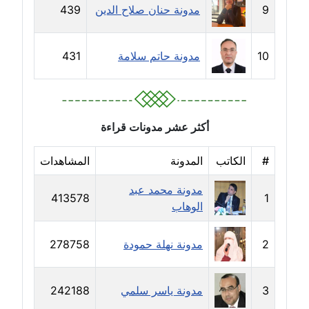
9
مدونة حنان صلاح الدين
439
مدونة طلبة رضوان
متوفي
10
مدونة حاتم سلامة
431
مدونة طه ابوزيد
عاملة
مدونة طه عبد الوهاب
أكثر عشر مدونات قراءة
عاملة
#
الكاتب
المدونة
المشاهدات
مدونة عاصم عرابي
عاملة
مدونة محمد عبد
413578
1
الوهاب
مدونة عبد الحميد ابراهيم
عاملة
2
مدونة نهلة حمودة
278758
مدونة عبد الرحمن محمد
3
مدونة ياسر سلمي
242188
عاملة