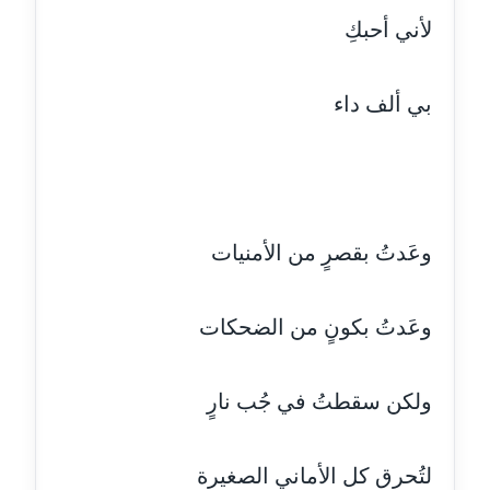
عاملة
لأني أحبكِ
مدونة دعاء الشاهد
عاملة
بي ألف داء
مدونة دينا عاصم
عاملة
مدونة دينا منير
وعَدتُ بقصرٍ من الأمنيات
عاملة
مدونة راقية الدويك
وعَدتُ بكونٍ من الضحكات
عاملة
مدونة رانيا ثروت
ولكن سقطتُ في جُب نارٍ
عاملة
لتُحرق كل الأماني الصغيرة
مدونة رجاء دياب