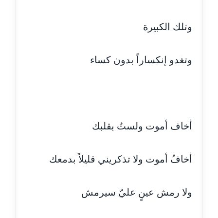
عاملة
وتلك الكبيرة
مدونة رحاب منيعم
عاملة
وتغدو إنكساراً بدون كساء
مدونة رشا السعدي
عاملة
مدونة رشا شمس الدين
عاملة
أخاف أموت ولستُ بقلبك
مدونة رشا كمال
عاملة
أخافُ أموت ولا تذكريني قليلاً بدمعك
مدونة رشا ماهر
عاملة
ولا رمش عينٍ عليّ سيرمش
مدونة رشيد سبابو