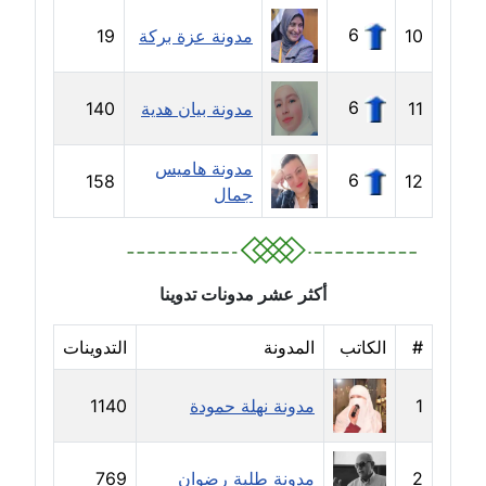
6
10
مدونة عزة بركة
19
مدونة شرف الدين محمد
عاملة
6
11
مدونة بيان هدية
140
مدونة شريف ابراهيم
عاملة
مدونة هاميس
6
158
12
جمال
مدونة شيماء الجمل
عاملة
مدونة شيماء حسني
أكثر عشر مدونات تدوينا
عاملة
#
الكاتب
المدونة
التدوينات
مدونة شيماء عبد المقصود
عاملة
1
مدونة نهلة حمودة
1140
مدونة شيماء عصام
عاملة
2
مدونة طلبة رضوان
769