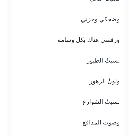
مدونة ايمن موسي
عاملة
وضحكي وحزني
مدونة إيناس عراقي
عاملة
ورقصي هناك بكل وسامة
مدونة آيه ابو زهرة
عاملة
نسيتُ الطيور
مدونة آية الدرديري
ولونُ الزهور
عاملة
مدونة آيه الغمري
نسيتُ الشوارع
عاملة
مدونة آية عبد العزيز
وصوت المدافع
عاملة