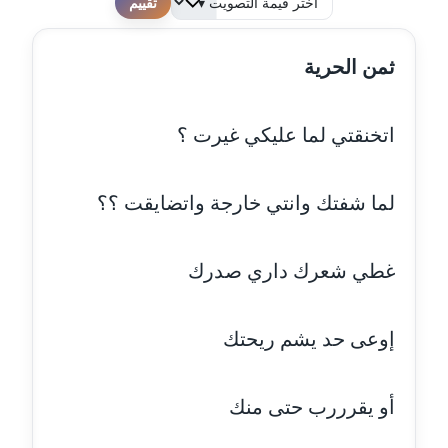
لطفا قم بالتقييم
مدونة احمد كريدي
ثمن الحرية
عاملة
مدونة أحمد مليجي
اتخنقتي لما عليكي غيرت ؟
عاملة
مدونة اريج الشرفا
لما شفتك وانتي خارجة واتضايقت ؟؟
عاملة
مدونة اسراء كمال
غطي شعرك داري صدرك
عاملة
إوعى حد يشم ريحتك
مدونة اسلام أبو علم
عاملة
أو يقرررب حتى منك
مدونة اسماء خوجة
عاملة