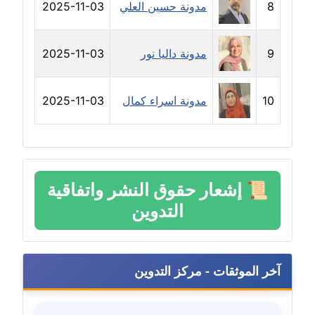
8
مدونة حسين العلي
2025-11-03
مدونة شرف الدين محمد
عاملة
9
مدونة داليا نور
2025-11-03
مدونة شريف ابراهيم
عاملة
10
مدونة اسراء كمال
2025-11-03
مدونة شيماء الجمل
عاملة
مدونة شيماء حسني
📜
إشعار حقوق النشر واتفاقية
عاملة
التدوين
مدونة شيماء عبد المقصود
عاملة
آخر الموثقات - مركز التدوين
مدونة شيماء عصام
عاملة