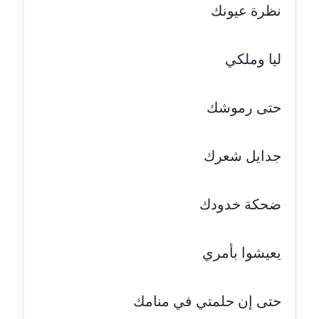
نظرة عيونك
مدونة أماني عز الدين
عاملة
ليا وملكي
مدونة أمل الجزائرية
متوفي
حتى رموشك
مدونة أمل الخولي
عاملة
جدايل شعرك
مدونة أمل درويش
عاملة
ضحكة خدودك
مدونة أمل زيادة
عاملة
يعيشوا بأمري
مدونة امل محمود
حتى إن حلمتي في منامك
عاملة