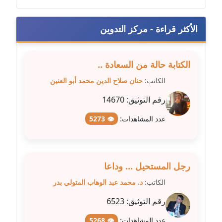
مدونة عمرو عاطف
عاملة
الأكثر قراءة - مركز التدوين
مدونة غادة زهران
عاملة
الكتابة حالة من السعادة ..
مدونة غادة سيد
الكاتب:
حنان صلاح الدين محمد أبو العنين
عاملة
رقم التوثيق:
14670
مدونة غازي جابر
عدد المشاهدات:
👁 5273
عاملة
مدونة فاطمة البسريني
عاملة
رجل المستحيل ... وداعا
الكاتب:
د. محمد عبد الوهاب المتولي بدر
مدونة فاطمة الزهراء بناني
رقم التوثيق:
6523
موقوف
عدد المشاهدات:
👁 5268