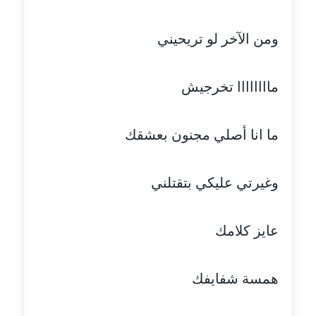
مدونة اشرف الكرم
ومن الآخر لو تريحيني
عاملة
مدونة اشرف النجار
ماااااااا تخرجيش
عاملة
مدونة السيده فوزي
ما انا أصلي مجنون بعشقك
عاملة
وغيرتي عليكي بتقتلني
مدونة آمال صالح
عاملة
عايز كلامك
مدونة أماني بالحاج
معلق
همسة شفايفك
مدونة أماني عبد السلام
عاملة