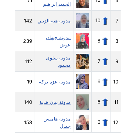
10
71
6
عاملة
الحميد ابراهيم
مدونة رحاب منيعم
10
7
مدونة هبه الزيني
142
عاملة
مدونة جيهان
مدونة رشا السعدي
8
239
8
عوض
عاملة
مدونة سلوى
7
112
9
مدونة رشا شمس الدين
محمود
عاملة
6
10
مدونة عزة بركة
19
مدونة رشا كمال
عاملة
6
11
مدونة بيان هدية
140
مدونة رشا ماهر
عاملة
مدونة هاميس
6
158
12
جمال
مدونة رشيد سبابو