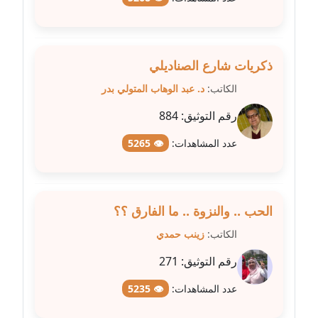
مدونة فاطمة حجازي
عاملة
مدونة فيرا زولوتاريفا
ذكريات شارع الصناديلي
عاملة
الكاتب:
د. عبد الوهاب المتولي بدر
مدونة فيروز القطلبي
رقم التوثيق:
884
عاملة
عدد المشاهدات:
👁 5265
مدونة كريمان سالم
عاملة
الحب .. والنزوة .. ما الفارق ؟؟
مدونة كنوز صلاح
موقوف
الكاتب:
زينب حمدي
رقم التوثيق:
271
مدونة كيندا فائز
عاملة
عدد المشاهدات:
👁 5235