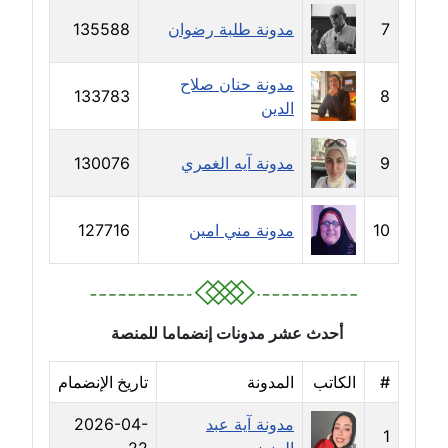
7
مدونة طلبة رضوان
135588
مدونة سلوي جلال
عاملة
مدونة حنان صلاح
133783
8
الدين
مدونة سلوى محمود
عاملة
9
مدونة آيه الغمري
130076
مدونة سماح حامد
عاملة
10
مدونة مني امين
127716
مدونة سمر ابراهيم
عاملة
أحدث عشر مدونات إنضماما للمنصة
مدونة سمير حماد
عاملة
#
الكاتب
المدونة
تاريخ الإنضمام
مدونة سهام كمال
مدونة آية عبد
2026-04-
1
عاملة