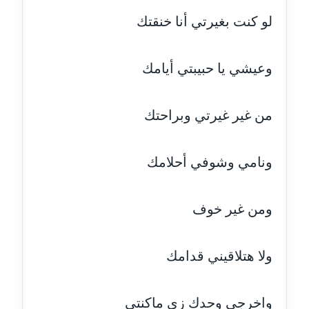
مدونة ايمن موسي
لو كنت بغيرتي أنا خنقتك
عاملة
مدونة إيناس عراقي
وعيشي يا حبيبتي أيامك
عاملة
من غير غيرتي وبراحتك
مدونة آيه ابو زهرة
عاملة
ونامي وشوفي أحلامك
مدونة آية الدرديري
عاملة
ومن غير خوف
مدونة آيه الغمري
عاملة
ولا هتلاقيني قدامك
مدونة آية عبد العزيز
عاملة
واخرجي وحدك زي ماكنتي