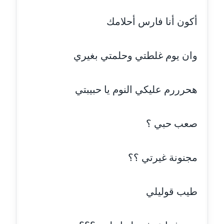
مدونة أمل منشاوي
أكون أنا فارس أحلامك
موقوف
مدونة أميرة اسماعيل
وان يوم غلطتي وحلمتي بغيري
عاملة
مدونة أميرة رفعت
هحرررم عليكي النوم يا حبيبتي
عاملة
صعب حبي ؟
مدونة أميرة محمود
عاملة
مجنونة غيرتي ؟؟
مدونة انجي مطاوع
عاملة
طيب قوليلي
مدونة آيات القاضي
عاملة