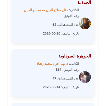
الجدة..!
مدونة شيماء عمارة
الكاتب:
حنان صلاح الدين محمد أبو العنين
عاملة
رقم التوثيق:
—
عدد المشاهدات:
62
مدونة شيماء مكى
عاملة
تاريخ التأليف:
26-06-2026
مدونة صفا غنيم
عاملة
الجوهرة السوداوية
مدونة صفاء فوزي
الكاتب:
د. نهى فؤاد محمد رشاد
عاملة
رقم التوثيق:
1861
مدونة صفية الجيار
عدد المشاهدات:
47
عاملة
تاريخ التأليف:
14-06-2026
مدونة طارق المسيري
عاملة