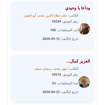
مدونة علا ابو السعادات
وداعا يا وحيدي
عاملة
الكاتب:
حنان صلاح الدين محمد أبو العنين
مدونة علا الأزوك
رقم التوثيق:
10234
عاملة
عدد المشاهدات:
109
مدونة علاء سرحان
تاريخ التأليف:
12-05-2026
عاملة
مدونة علي الصادق
العزيز كمال…
عاملة
الكاتب:
سهر محمد رمضان صيام
مدونة علي الفشني
رقم التوثيق:
10574
عاملة
عدد المشاهدات:
52
مدونة عماد مصباح
تاريخ التأليف:
22-04-2026
عاملة