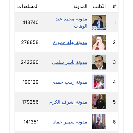
#
الكاتب
المدونة
المشاهدات
مدونة سامح فرج
مدونة محمد عبد
عاملة
413740
1
الوهاب
مدونة سحر أبو العلا
2
مدونة نهلة حمودة
278858
عاملة
مدونة سحر حسب الله
3
مدونة ياسر سلمي
242290
عاملة
مدونة سعاد سيد
4
مدونة زينب حمدي
190129
عاملة
5
مدونة اشرف الكرم
179256
مدونة سعيد زعلوك
معلق
6
مدونة سمير حماد
141351
مدونة سلوى بدران
عاملة