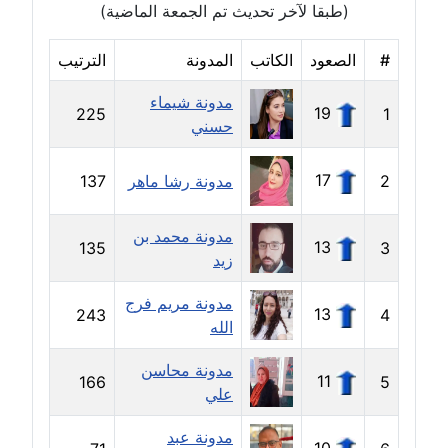
(طبقا لآخر تحديث تم الجمعة الماضية)
عاملة
#
الصعود
الكاتب
المدونة
الترتيب
مدونة دعاء الشاهد
عاملة
مدونة شيماء
19
225
1
حسني
مدونة دينا عاصم
عاملة
17
2
مدونة رشا ماهر
137
مدونة دينا منير
عاملة
مدونة محمد بن
13
135
3
زيد
مدونة راقية الدويك
مدونة مريم فرج
عاملة
13
243
4
الله
مدونة رانيا ثروت
مدونة محاسن
11
166
5
عاملة
علي
مدونة رجاء دياب
مدونة عبد