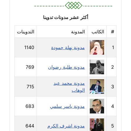
عاملة
مدونة رفعت عراقي
أكثر عشر مدونات تدوينا
عاملة
#
الكاتب
المدونة
التدوينات
مدونة رهام معلا
عاملة
1
مدونة نهلة حمودة
1140
مدونة ريهام الخميسي
عاملة
2
مدونة طلبة رضوان
769
مدونة زينات مطاوع
مدونة محمد عبد
715
3
عاملة
الوهاب
مدونة زينب ابو الفضل
4
مدونة ياسر سلمي
683
عاملة
مدونة زينب حمدي
5
مدونة اشرف الكرم
644