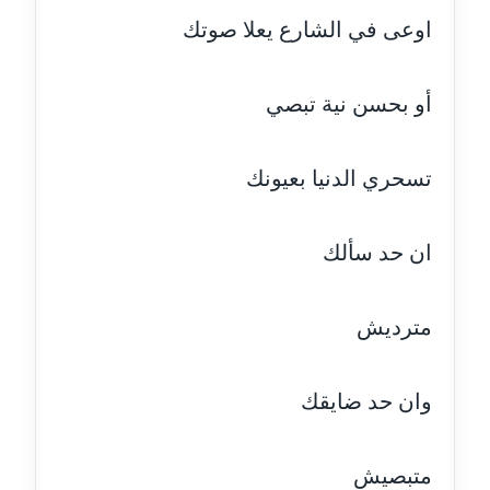
اوعى في الشارع يعلا صوتك
مدونة أسماء كاشف
عاملة
أو بحسن نية تبصي
مدونة أسماء نور الدين
عاملة
تسحري الدنيا بعيونك
مدونة اسماعيل ابو زيد
عاملة
ان حد سألك
مدونة اسماعيل محسن
عاملة
مترديش
مدونة اسيمة اسامه
عاملة
وان حد ضايقك
مدونة أشرف القط
متبصيش
عاملة