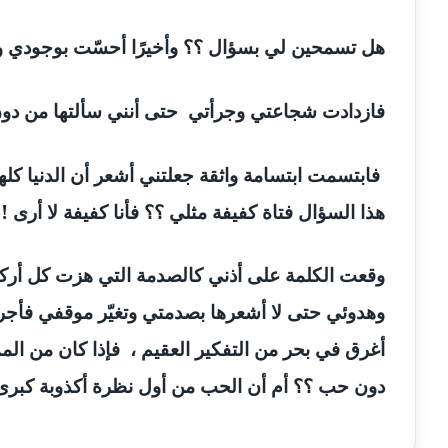
مدونة ايمان عبد الحليم
عاملة
هل تسمحين لي بسؤال ؟؟ وأخيرًا أحسّت بوجودي وأ
مدونة ايمان عماد
عاملة
فازدادت شجاعتي وجرأتي حتى أنني سألتها من دو
مدونة ايمان قادري
عاملة
فابتسمت ابتسامة واثقة جعلتني أشعر أن الدنيا كل
مدونة ايمن موسي
عاملة
هذا السؤال فتاة كفيفة مثلي ؟؟ فأنا كفيفة لا أرى !!
مدونة إيناس عراقي
عاملة
وقعت الكلمة على أذني كالصدمة التي هزت كل أرك
مدونة آيه ابو زهرة
عاملة
وهدوئي حتى لا أشعرها بصدمتي وتغيّر موقفي فأج
أغرق في بحر من التفكير العقيم ، فإذا كان من 
مدونة آية الدرديري
عاملة
دون حب ؟؟ أم أن الحب من أول نظرة أكذوبة كبرى ع
مدونة آيه الغمري
عاملة