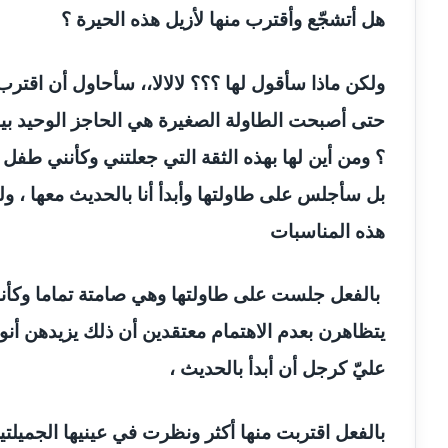
مدونة أمل منشاوي
موقوف
هل أتشجّع وأقترب منها لأزيل هذه الحيرة ؟
مدونة أميرة اسماعيل
عاملة
ولكن ماذا سأقول لها ؟؟؟ لالالا،، سأحاول أن اقترب
مدونة أميرة رفعت
عاملة
حتى أصبحت الطاولة الصغيرة هي الحاجز الوحيد بيننا
؟ ومن أين لها بهذه الثقة التي جعلتني وكأنني طفل
مدونة أميرة محمود
عاملة
بل سأجلس على طاولتها وأبدأ أنا بالحديث معها ، 
مدونة انجي مطاوع
عاملة
هذه المناسبات
مدونة آيات القاضي
عاملة
بالفعل جلست على طاولتها وهي صامتة تماما وكأنني 
مدونة ايمان الدواخلي
عاملة
يتظاهرن بعدم الاهتمام معتقدين أن ذلك يزيدهن أنوثة
عليّ كرجل أن أبدأ بالحديث ،
مدونة ايمان النادي
عاملة
بالفعل اقتربت منها أكثر ونظرت في عينيها الجميل
مدونة ايمان صلاح
عاملة