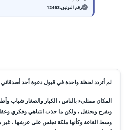
مدونة أحمد عبد الفتاح
رقم التوثيق:
12463
عاملة
مدونة احمد كريدي
عاملة
مدونة أحمد مليجي
عاملة
مدونة اريج الشرفا
عاملة
مدونة اسراء كمال
عاملة
لم أتردد لحظة واحدة في قبول دعوة أحد أصدقائي ل
مدونة اسلام أبو علم
عاملة
مدونة اسماء خوجة
عاملة
المكان ممتليء بالناس ، الكبار والصغار شباب وأطف
ويفرح ويحتفل ، ولكن ما جذب انتباهي وفكري وعقلي 
مدونة أسماء كاشف
عاملة
وسط القاعة وكأنها ملكة تجلس على عرشها ، غير مهتمة