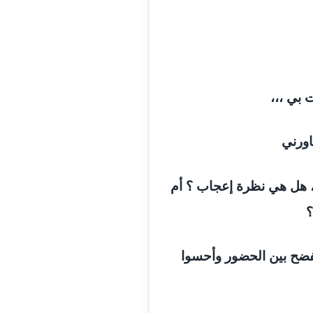
 بي ،،،
اورني
ة ، هل هي نظرة إعجاب ؟ أم
؟
نفضح بين الحضور وأحسوا