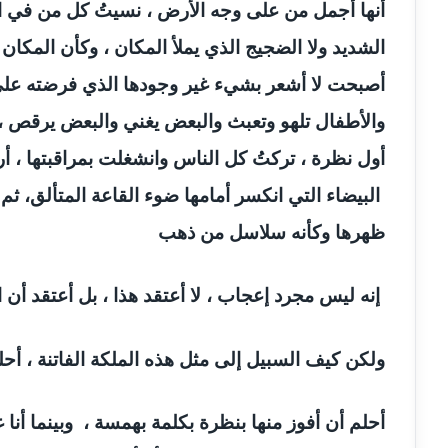
مدونة أسماء نور الدين
عاملة
أنها أجمل من على وجه الأرض ، نسيتُ كل من في ال
الشديد ولا الضجيج الذي يملأ المكان ، وكأن المكا
مدونة اسماعيل ابو زيد
عاملة
أصبحت لا أشعر بشيء غير وجودها الذي فرضته على 
مدونة اسماعيل محسن
عاملة
والأطفال تلهو وتعبث والبعض يغني والبعض يرقص ،
أول نظرة ، تركتُ كل الناس وانشغلت بمراقبتها ، أر
مدونة اسيمة اسامه
عاملة
البيضاء التي انكسر أمامها ضوء القاعة المتألق، ث
مدونة أشرف القط
عاملة
ظهرها وكأنه سلاسل من ذهب
مدونة اشرف الكرم
عاملة
إنه ليس مجرد إعجاب ، لا أعتقد هذا ، بل أعتقد أن 
مدونة اشرف النجار
عاملة
ولكن كيف السبيل إلى مثل هذه الملكة الفاتنة ، أحل
مدونة السيده فوزي
عاملة
أحلم أن أفوز منها بنظرة بكلمة بهمسة ، وبينما أنا
مدونة آمال صالح
عاملة