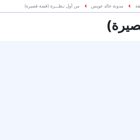
قة
مدونة خالد عويس
من أول نـظـــرة (قصة قصيرة)
صيرة)