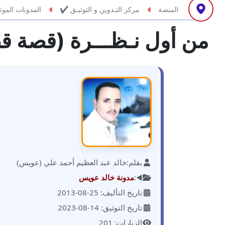
المنصة
مركز التـدوين و التوثيـق ✔
المدونات الموث
مدونة أحمد أبو الدهب
عاملة
من أول نـظـــرة (قصة ق
مدونة احمد البحيري
عاملة
مدونة أحمد الجمال
عاملة
مدونة احمد الحسيني
عاملة
مدونة احمد زكريا
عاملة
مدونة أحمد زيدان
عاملة
بقلم:
خالد عبد العظيم أحمد علي (عويس)
◀️:
مدونة خالد عويس
مدونة أحمد سيد
عاملة
تاريخ التأليف: 25-08-2013
تاريخ التوثيق: 14-08-2023
مدونة احمد شقليط
عاملة
الزيارات: 201