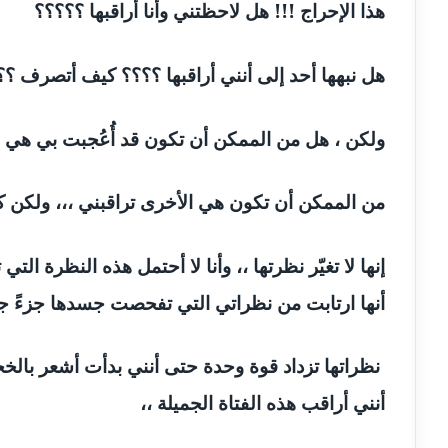
هذا الإحراج !!! هل لاحظتني وأنا أراقبها ؟؟؟؟؟
مدونة أماني بالحاج
معلق
هل نبهها أحد إلى أنني أراقبها ؟؟؟؟ كيف أتصرف ؟؟
مدونة أماني عبد السلام
عاملة
مدونة أماني عز الدين
ولكن ، هل من الممكن أن تكون قد أُعُجبت بي هي ال
عاملة
مدونة أمل الجزائرية
متوفي
من الممكن أن تكون هي الأخرى تراقبني ،،، ولكن
مدونة أمل الخولي
عاملة
إنها لا تغيّر نظرتها ،، وأنا لا أحتمل هذه النظرة 
مدونة أمل درويش
عاملة
أنها ارتابت من نظراتي التي تفحصت جسدها جزءً جز
مدونة أمل زيادة
عاملة
نظراتها تزداد قوة وحدة حتى أنني بدأت أشعر بالخ
مدونة امل محمود
أنني أراقب هذه الفتاة الجميلة ،،
عاملة