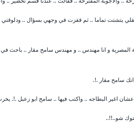
 .. والأجوبة المقترحة .. فقالت .. عندنا قسم تحضير .. واح
ي يتشتت تماما .. ثم قفزت في وجهي بسؤال .. ودلوقتي يا أ
ية المصرية و انا مهندس .. و مهندس سامح مقار .. باحث في 
نك سامح مقار .!.
.. عشان اغير البطاجه .. واكتب فيها .. سامح ابو زعبل .!. يخ
توك شو..!!..