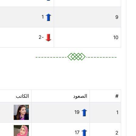
1
9
-2
10
#
الصعود
الكاتب
19
1
17
2