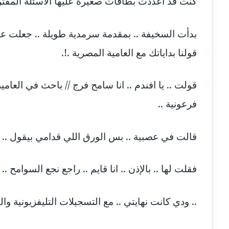
كنت قد أعددت بطاقات صغيرة عليها الأسئلة المقترحة
بدأت السخيفة .. بمقدمة سرمدية طويلة .. جعلت عقل
قولنا بداياتك مع العامية المصرية .!.
قولت .. يا افندم .. انا سامح فرج // باحث في العام
فرعونية ..
قالت في عصبية .. بس الورق اللي قدامي بيقول .. ا
فقلت لها .. بالإذن .. انا قايم .. راجع نجع السوامح 
.. ودي كانت نهايتي .. مع التسجيلات التليفزيونية وال