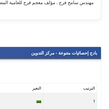
مهندس سامح فرج . مؤلف معجم فرج للعامية المصر
بادج إحصائيات متنوعة - مركز التدوين
الترتيب
التغير
1