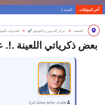
آخر الموثقات
المنصة
مركز التـدوين و التوثيـق ✔
المدونات الموث
بعض ذكرياتي اللعينة .!. 
بقلم:
م. سامح ميشيل فرج