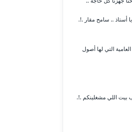
نا جهزنا كل حاجة ..
مدونة السيده فوزي
عاملة
ستاذ .. سامح مقار .!.
مدونة آمال صالح
عاملة
مدونة أماني بالحاج
معلق
العامية التي لها أصول
مدونة أماني عبد السلام
عاملة
مدونة أماني عز الدين
عاملة
مدونة أمل الجزائرية
متوفي
رب بيت اللي مشغلينكم .!.
مدونة أمل الخولي
عاملة
مدونة أمل درويش
عاملة