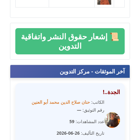
مدونة سامح فرج
عاملة
مدونة سحر أبو العلا
عاملة
📜
إشعار حقوق النشر واتفاقية
التدوين
مدونة سحر حسب الله
عاملة
مدونة سعاد سيد
آخر الموثقات - مركز التدوين
عاملة
الجدة..!
مدونة سعيد زعلوك
معلق
الكاتب:
حنان صلاح الدين محمد أبو العنين
رقم التوثيق:
—
مدونة سلوى بدران
عدد المشاهدات:
59
عاملة
تاريخ التأليف:
26-06-2026