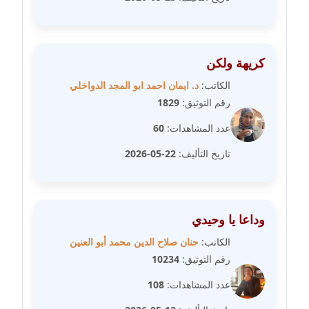
عاملة
مدونة شيماء مكى
عاملة
كريهة ولكن
الكاتب:
د. ايمان احمد ابو المجد الدواخلي
مدونة صفا غنيم
رقم التوثيق:
1829
عاملة
عدد المشاهدات:
60
مدونة صفاء فوزي
تاريخ التأليف:
22-05-2026
عاملة
مدونة صفية الجيار
عاملة
وداعا يا وحيدي
الكاتب:
حنان صلاح الدين محمد أبو العنين
مدونة طارق المسيري
رقم التوثيق:
10234
عاملة
عدد المشاهدات:
108
مدونة طلبة رضوان