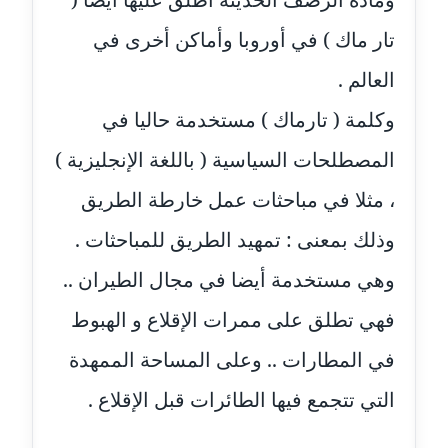
موقوف
تار ماك ) في أوروبا وأماكن أخرى في
مدونة أميرة اسماعيل
العالم .
عاملة
وكلمة ( تارماك ) مستخدمة حاليا في
مدونة أميرة رفعت
عاملة
المصطلحات السياسية ( باللغة الإنجليزية )
، مثلا في مباحثات عمل خارطة الطريق
مدونة أميرة محمود
عاملة
وذلك بمعنى : تمهيد الطريق للمباحثات .
وهي مستخدمة أيضا في مجال الطيران ..
مدونة انجي مطاوع
عاملة
فهي تطلق على ممرات الإقلاع و الهبوط
مدونة آيات القاضي
في المطارات .. وعلى المساحة الممهدة
عاملة
التي تتجمع فيها الطائرات قبل الإقلاع .
مدونة ايمان الدواخلي