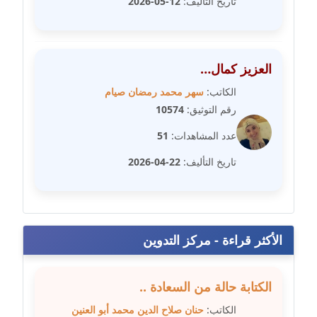
تاريخ التأليف:
12-05-2026
متوفي
مدونة طه ابوزيد
عاملة
العزيز كمال…
الكاتب:
سهر محمد رمضان صيام
مدونة طه عبد الوهاب
رقم التوثيق:
10574
عاملة
عدد المشاهدات:
51
مدونة عاصم عرابي
تاريخ التأليف:
22-04-2026
عاملة
مدونة عبد الحميد ابراهيم
عاملة
الأكثر قراءة - مركز التدوين
مدونة عبد الرحمن محمد
عاملة
الكتابة حالة من السعادة ..
مدونة عبد الكريم موسى
الكاتب:
حنان صلاح الدين محمد أبو العنين