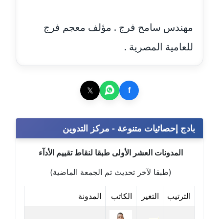
مدونة بيان هدية
مهندس سامح فرج . مؤلف معجم فرج
عاملة
للعامية المصرية .
مدونة تامر زيدان
عاملة
𝕏
f
مدونة تسنيم فضالي
عاملة
بادج إحصائيات متنوعة - مركز التدوين
مدونة ثائر دالي
عاملة
المدونات العشر الأولى طبقا لنقاط تقييم الأدآء
مدونة جاد كريم
(طبقا لآخر تحديث تم الجمعة الماضية)
عاملة
الترتيب
التغير
الكاتب
المدونة
مدونة جلال الخطيب
عاملة