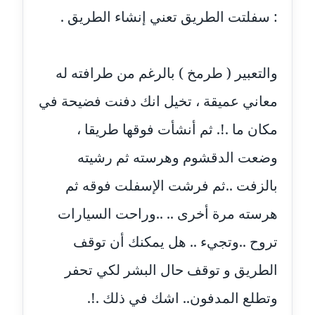
: سفلتت الطريق تعني إنشاء الطريق .
مدونة إيناس عراقي
عاملة
والتعبير ( طرمخ ) بالرغم من طرافته له
مدونة آيه ابو زهرة
معاني عميقة ، تخيل انك دفنت فضيحة في
عاملة
مكان ما .!. ثم أنشأت فوقها طريقا ،
مدونة آية الدرديري
عاملة
وضعت الدقشوم وهرسته ثم رشيته
بالزفت ..ثم فرشت الإسفلت فوقه ثم
مدونة آيه الغمري
عاملة
هرسته مرة أخرى .. ..وراحت السيارات
تروح ..وتجيء .. هل يمكنك أن توقف
مدونة آية عبد العزيز
عاملة
الطريق و توقف حال البشر لكي تحفر
مدونة ايهاب همام
وتطلع المدفون.. اشك في ذلك .!.
عاملة