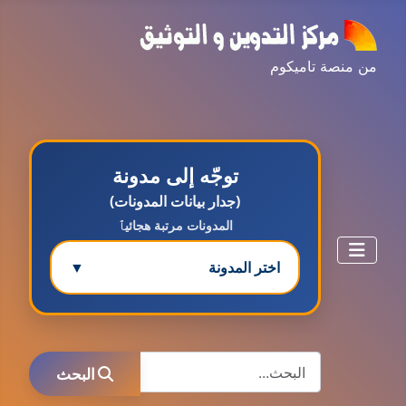
من منصة تاميكوم
توجّه إلى مدونة
(جدار بيانات المدونات)
المدونات مرتبة هجائيٱ
اختر المدونة
▼
مدونة ابتسام محمد
البحث
عاملة
البحث