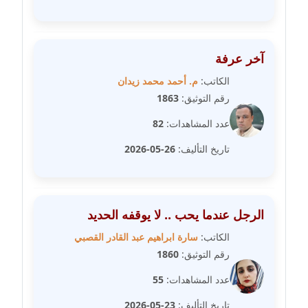
عاملة
مدونة شريف ابراهيم
آخر عرفة
عاملة
الكاتب:
م. أحمد محمد زيدان
مدونة شيماء الجمل
رقم التوثيق:
1863
عاملة
عدد المشاهدات:
82
مدونة شيماء حسني
تاريخ التأليف:
26-05-2026
عاملة
مدونة شيماء عبد المقصود
الرجل عندما يحب .. لا يوقفه الحديد
عاملة
الكاتب:
سارة ابراهيم عبد القادر القصبي
مدونة شيماء عصام
رقم التوثيق:
1860
عاملة
عدد المشاهدات:
55
مدونة شيماء عمارة
تاريخ التأليف:
23-05-2026