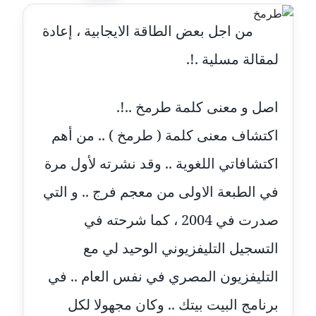
عاملة
من اجل بعض الطاقة الايجابية ، إعادة
مدونة أحمد مليجي
لمقالة مسلية .!.
عاملة
مدونة اريج الشرفا
اصل و معنى كلمة طرمخ ..!.
عاملة
اكتشاف معنى كلمة ( طرمخ ) .. من أهم
مدونة اسراء كمال
اكتشافاتي اللغوية .. وقد نشرته لأول مرة
عاملة
في الطبعة الاولى من معجم فرج .. و التي
مدونة اسلام أبو علم
صدرت في 2004 ، كما شرحته في
عاملة
التسجيل التليفزيوني الوحيد لي مع
مدونة اسماء خوجة
التليفزيون المصري في نفس العام .. في
عاملة
برنامج البيت بيتك .. وكان مجهولا لكل
مدونة أسماء كاشف