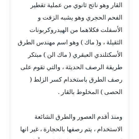
القار وهو ناتج ثانوي من عملية تقطير
عاملة
الفحم الحجري وهو يشبه الزفت و
مدونة اشرف النجار
عاملة
الأسفلت فكلاهما من الهيدروكربونات
الثقيلة ، و( ماك ) وهو اسم مهندس الطرق
مدونة السيده فوزي
عاملة
الأسكتلندي العبقري ( ماك الن ) مبتكر
مدونة آمال صالح
طريقة الرصف الحديثة ، والتي تقوم على
عاملة
رصف الطرق باستخدام كسر الزلط (
مدونة أماني بالحاج
الحصى ) المخلوط بالقار .
معلق
مدونة أماني عبد السلام
ومنذ أقدم العصور والطرق الشائعة
عاملة
الاستخدام ، يتم رصفها بالحجارة ، غير انها
مدونة أماني عز الدين