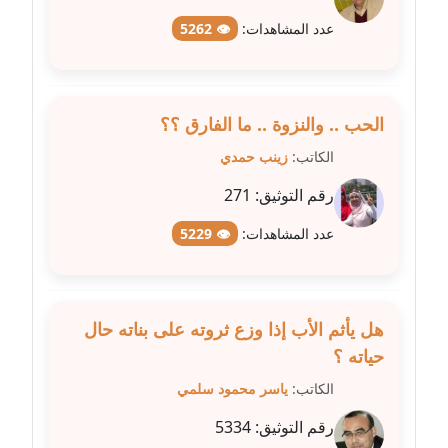
عدد المشاهدات:
👁 5262
مدونة عبير مصطفى
عاملة
الحب .. والنزوة .. ما الفارق ؟؟
مدونة عزة الأمير
عاملة
الكاتب:
زينب حمدي
رقم التوثيق:
271
مدونة عزة بركة
عاملة
عدد المشاهدات:
👁 5229
مدونة عطا الله حسب الله
عاملة
هل يأثم الأب إذا وزع ثروته على بناته حال
مدونة عفاف حسين
حياته ؟
عاملة
الكاتب:
ياسر محمود سلمي
مدونة علا ابو السعادات
رقم التوثيق:
5334
عاملة