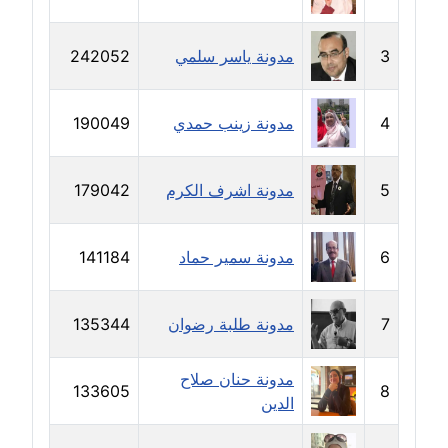
مدونة رحاب منيعم
عاملة
3
مدونة ياسر سلمي
242052
مدونة رشا السعدي
عاملة
4
مدونة زينب حمدي
190049
مدونة رشا شمس الدين
عاملة
5
مدونة اشرف الكرم
179042
مدونة رشا كمال
6
مدونة سمير حماد
141184
عاملة
مدونة رشا ماهر
7
مدونة طلبة رضوان
135344
عاملة
مدونة حنان صلاح
مدونة رشيد سبابو
133605
8
الدين
عاملة