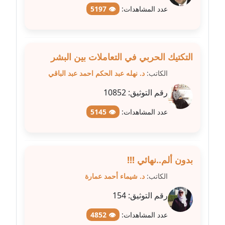
عدد المشاهدات:
👁 5197
مدونة علا الأزوك
عاملة
التكتيك الحربي في التعاملات بين البشر
مدونة علاء سرحان
عاملة
الكاتب:
د. نهله عبد الحكم احمد عبد الباقي
رقم التوثيق:
10852
مدونة علي الصادق
عاملة
عدد المشاهدات:
👁 5145
مدونة علي الفشني
عاملة
بدون ألم..نهائي !!!
مدونة عماد مصباح
الكاتب:
د. شيماء أحمد عمارة
عاملة
رقم التوثيق:
154
مدونة عمرو عاطف
عدد المشاهدات:
👁 4852
عاملة