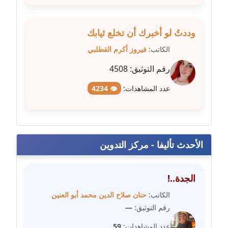
مدونة فيرا زولوتاريفا
عاملة
وددتُ لو أخبرك أن تخلع ثيابك
الكاتب:
فيروز أكرم القطلبي
مدونة فيروز القطلبي
رقم التوثيق:
4508
عاملة
عدد المشاهدات:
👁 4234
مدونة كريمان سالم
عاملة
مدونة كنوز صلاح
الأحدث تأليفا - مركز التدوين
موقوف
مدونة كيندا فائز
الجدة..!
عاملة
الكاتب:
حنان صلاح الدين محمد أبو العنين
مدونة ليلى سرحان
رقم التوثيق:
—
عاملة
عدد المشاهدات:
59