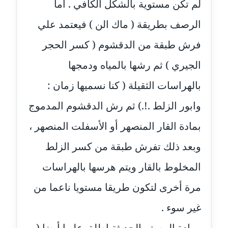
لم تكن مستوية بالشكل الكافي . أما
عاملة
الرصف بطريقة ( ماك الن ) فيعتمد علي
مدونة أمل الجزائرية
متوفي
فرش طبقة من الدقشوم ( كسر الحجر
الجيري ) ثم رشها بالمياه ودمجها
مدونة أمل الخولي
عاملة
بالهراسات الثقيلة ( كنا نسميها زمان :
وابور الزلط .!.) ثم رش الدقشوم المدموج
مدونة أمل درويش
عاملة
بمادة القار المنصهر أو الأسفلت المنصهر ،
مدونة أمل زيادة
وبعد ذلك تفرش طبقة من كسر الزلط
عاملة
المخلوط بالقار ويتم هرسها بالهراسات
مدونة امل محمود
مرة أخرى لتكون طريقا مستويا ناعما من
عاملة
غير سوء .
مدونة أمل منشاوي
ومادة الرصف الحديثة اطلق عليها أيضا (