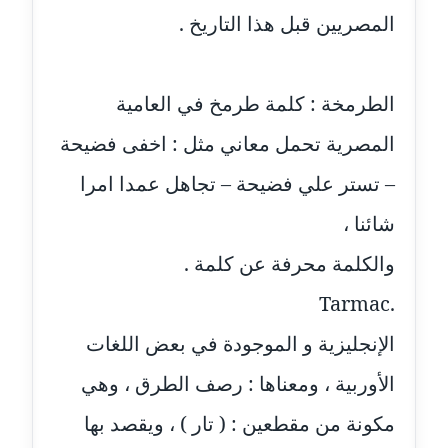
عاملة
المصريين قبل هذا التاريخ .
مدونة أسماء نور الدين
عاملة
الطرمخة : كلمة طرمخ في العامية
المصرية تحمل معاني مثل : اخفى فضيحة
مدونة اسماعيل ابو زيد
عاملة
– تستر علي فضيحة – تجاهل عمدا امرا
مدونة اسماعيل محسن
شائنا ،
عاملة
والكلمة محرفة عن كلمة .
مدونة اسيمة اسامه
.Tarmac
عاملة
الإنجليزية و الموجودة في بعض اللغات
مدونة أشرف القط
الأوربية ، ومعناها : رصف الطرق ، وهي
عاملة
مكونة من مقطعين : ( تار ) ، ويقصد بها
مدونة اشرف الكرم