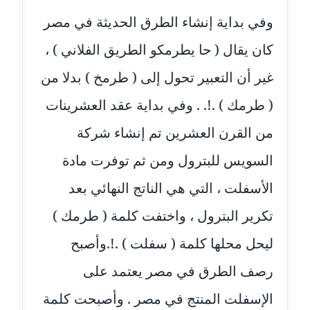
عاملة
وفي بداية إنشاء الطرق الحديثة في مصر
مدونة ايمان النادي
كان يقال ( حا يطرمكو الطريق الفلاني ) ،
عاملة
غير أن التعبير تحول إلى ( طرمخ ) بدلا من
مدونة ايمان صلاح
( طرمك ) .!. . وفي بداية عقد العشرينات
عاملة
من القرن العشرين تم إنشاء شركة
مدونة ايمان عبد الحليم
عاملة
السويس للبترول ومن ثم توفرت مادة
الأسفلت ، التي هي الناتج النهائي بعد
مدونة ايمان عماد
عاملة
تكرير البترول ، واختفت كلمة ( طرمك )
مدونة ايمان قادري
ليحل محلها كلمة ( سفلت ) .!.وأصبح
عاملة
رصف الطرق في مصر يعتمد على
مدونة ايمن موسي
الإسفلت المنتج في مصر . وأصبحت كلمة
عاملة