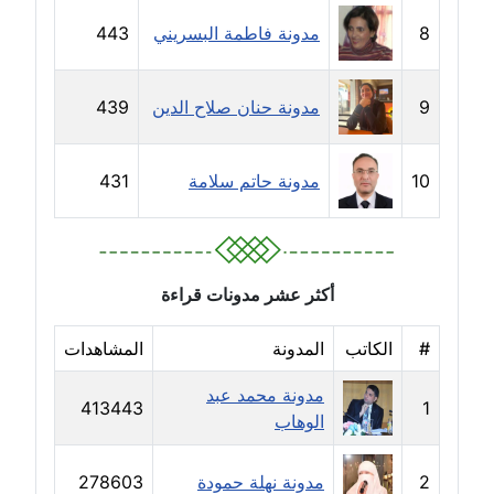
مدونة دعاء الشاهد
8
مدونة فاطمة البسريني
443
عاملة
مدونة دينا عاصم
9
مدونة حنان صلاح الدين
439
عاملة
10
مدونة حاتم سلامة
431
مدونة دينا منير
عاملة
مدونة راقية الدويك
عاملة
أكثر عشر مدونات قراءة
مدونة رانيا ثروت
#
الكاتب
المدونة
المشاهدات
عاملة
مدونة محمد عبد
413443
1
الوهاب
مدونة رجاء دياب
عاملة
2
مدونة نهلة حمودة
278603