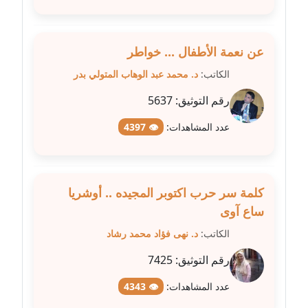
مدونة غادة زهران
عاملة
عن نعمة الأطفال ... خواطر
الكاتب:
د. محمد عبد الوهاب المتولي بدر
مدونة غادة سيد
عاملة
رقم التوثيق:
5637
عدد المشاهدات:
👁 4397
مدونة غازي جابر
عاملة
مدونة فاطمة البسريني
كلمة سر حرب اكتوبر المجيده .. أوشريا
عاملة
ساع آوى
مدونة فاطمة الزهراء بناني
الكاتب:
د. نهى فؤاد محمد رشاد
موقوف
رقم التوثيق:
7425
مدونة فاطمة حجازي
عدد المشاهدات:
👁 4343
عاملة