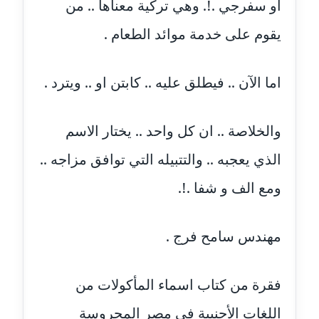
عاملة
او سفرجي .!. وهي تركية معناها .. من
يقوم على خدمة موائد الطعام .
مدونة ايمان النادي
عاملة
اما الآن .. فيطلق عليه .. كابتن او .. ويترد .
مدونة ايمان صلاح
عاملة
والخلاصة .. ان كل واحد .. يختار الاسم
مدونة ايمان عبد الحليم
الذي يعجبه .. والتتبيله التي توافق مزاجه ..
عاملة
ومع الف و شفا .!.
مدونة ايمان عماد
عاملة
مهندس سامح فرج .
مدونة ايمان قادري
عاملة
فقرة من كتاب اسماء المأكولات من
مدونة ايمن موسي
اللغات الأجنبية في مصر المحروسة
عاملة