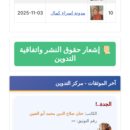
مدونة سارة ابراهيم
عاملة
10
مدونة اسراء كمال
2025-11-03
مدونة سارة القصبي
عاملة
مدونة سارة سعيد
📜
إشعار حقوق النشر واتفاقية
عاملة
التدوين
مدونة سالي علاء الدين
عاملة
آخر الموثقات - مركز التدوين
مدونة سامح رشاد
عاملة
الجدة..!
مدونة سامح طلعت
الكاتب:
حنان صلاح الدين محمد أبو العنين
عاملة
رقم التوثيق:
—