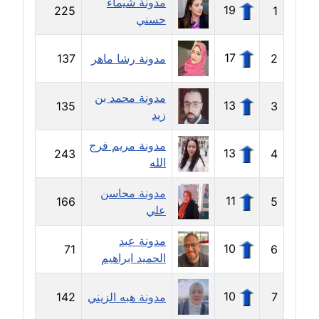
مدونة شيماء
19
225
1
حسني
مدونة حجازي يونس
عاملة
17
2
مدونة رشا ماهر
137
مدونة حسن رجب
عاملة
مدونة محمد بن
13
135
3
زيد
مدونة حسن غريب
مدونة مريم فرج
معلق
13
243
4
الله
مدونة حسن محي الدين
مدونة محاسن
متوفي
11
166
5
علي
مدونة حسين العلي
مدونة عبد
10
71
6
عاملة
الحميد ابراهيم
مدونة حسين درمشاكي
10
7
مدونة هبه الزيني
142
عاملة