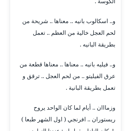
الكوسة .
عاملة
مدونة أمل الجزائرية
و.. اسكالوب بانيه .. معناها .. شريحة من
متوفي
لحم العجل خالية من العظم .. تعمل
مدونة أمل الخولي
بطريقة البانيه .
عاملة
مدونة أمل درويش
و.. فيليه بانيه .. معناها .. معناها قطعة من
عاملة
عرق الفيليتو .. من لحم العجل .. ترقق و
مدونة أمل زيادة
تعمل بطريقة البانية .
عاملة
مدونة امل محمود
وزمااان .. أيام لما كان الواحد يروح
عاملة
ريستوران .. افرنجي ( اول الشهر طبعا )
مدونة أمل منشاوي
.!. كان النادل يقول له : عندنا النهارده ..