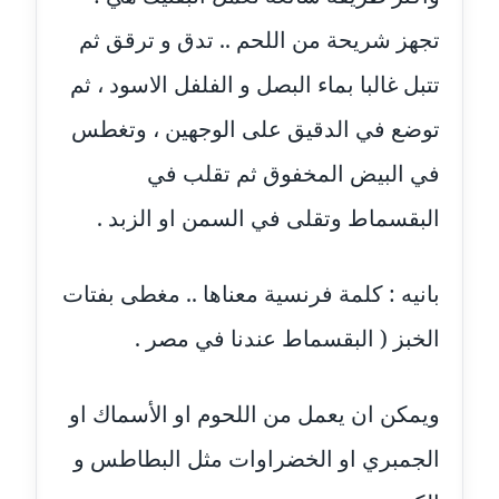
عاملة
تجهز شريحة من اللحم .. تدق و ترقق ثم
مدونة اشرف النجار
تتبل غالبا بماء البصل و الفلفل الاسود ، ثم
عاملة
توضع في الدقيق على الوجهين ، وتغطس
مدونة السيده فوزي
في البيض المخفوق ثم تقلب في
عاملة
البقسماط وتقلى في السمن او الزبد .
مدونة آمال صالح
عاملة
بانيه : كلمة فرنسية معناها .. مغطى بفتات
مدونة أماني بالحاج
الخبز ( البقسماط عندنا في مصر .
معلق
مدونة أماني عبد السلام
ويمكن ان يعمل من اللحوم او الأسماك او
عاملة
الجمبري او الخضراوات مثل البطاطس و
مدونة أماني عز الدين