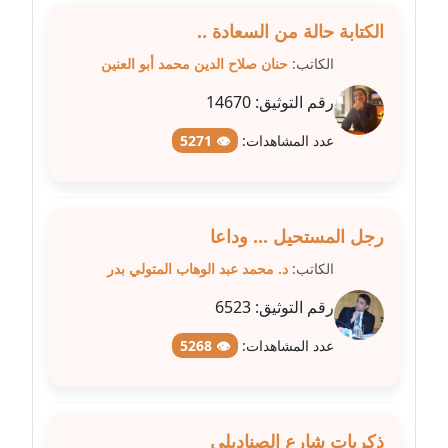
متوفي
الكتابة حالة من السعادة ..
مدونة طه ابوزيد
الكاتب:
حنان صلاح الدين محمد أبو العنين
عاملة
رقم التوثيق:
14670
مدونة طه عبد الوهاب
عدد المشاهدات:
👁 5271
عاملة
مدونة عاصم عرابي
عاملة
رجل المستحيل ... وداعا
الكاتب:
د. محمد عبد الوهاب المتولي بدر
مدونة عبد الحميد ابراهيم
عاملة
رقم التوثيق:
6523
عدد المشاهدات:
👁 5268
مدونة عبد الرحمن محمد
عاملة
مدونة عبد الكريم موسى
ذكريات شارع الصناديلي