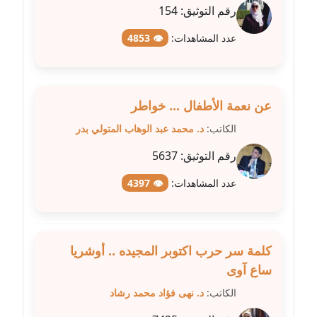
رقم التوثيق:
154
مدونة علا الأزوك
عدد المشاهدات:
👁 4853
عاملة
مدونة علاء سرحان
عاملة
عن نعمة الأطفال ... خواطر
الكاتب:
د. محمد عبد الوهاب المتولي بدر
مدونة علي الصادق
عاملة
رقم التوثيق:
5637
عدد المشاهدات:
👁 4397
مدونة علي الفشني
عاملة
مدونة عماد مصباح
كلمة سر حرب اكتوبر المجيده .. أوشريا
عاملة
ساع آوى
الكاتب:
د. نهى فؤاد محمد رشاد
مدونة عمرو عاطف
عاملة