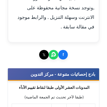
,وتوجد نسخة مجانية محفوظة على
مدونة إيناس عراقي
الانترنت وسهلة التنزيل . والرابط موجود
عاملة
في مقالة سابقة .
مدونة آيه ابو زهرة
عاملة
مدونة آية الدرديري
عاملة
𝕏
f
مدونة آيه الغمري
عاملة
بادج إحصائيات متنوعة - مركز التدوين
مدونة آية عبد العزيز
المدونات العشر الأولى طبقا لنقاط تقييم الأدآء
عاملة
(طبقا لآخر تحديث تم الجمعة الماضية)
مدونة ايهاب همام
عاملة