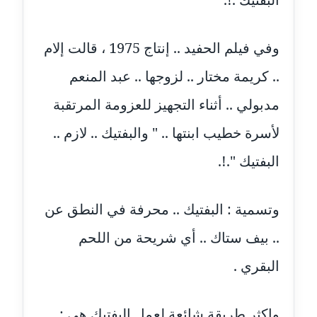
عاملة
وفي فيلم الحفيد .. إنتاج 1975 ، قالت إلام
مدونة أسماء نور الدين
عاملة
.. كريمة مختار .. لزوجها .. عبد المنعم
مدونة اسماعيل ابو زيد
مدبولي .. أثناء التجهيز للعزومة المرتقبة
عاملة
لأسرة خطيب ابنتها .. " والبفتيك .. لازم ..
مدونة اسماعيل محسن
البفتيك ".!.
عاملة
مدونة اسيمة اسامه
وتسمية : البفتيك .. محرفة في النطق عن
عاملة
.. بيف ستاك .. أي شريحة من اللحم
مدونة أشرف القط
البقري .
عاملة
مدونة اشرف الكرم
واكثر طريقة شائعة لعمل البفتيك هي :