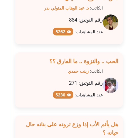
عاملة
الكاتب:
د. عبد الوهاب المتولي بدر
مدونة عبد الوهاب بدر
رقم التوثيق:
884
عاملة
عدد المشاهدات:
👁 5262
مدونة عبير بسيوني
عاملة
الحب .. والنزوة .. ما الفارق ؟؟
مدونة عبير سعد
عاملة
الكاتب:
زينب حمدي
رقم التوثيق:
271
مدونة عبير عبد الرحيم (ماعت)
عاملة
عدد المشاهدات:
👁 5230
مدونة عبير عزاوي
عاملة
هل يأثم الأب إذا وزع ثروته على بناته حال
مدونة عبير محمد
حياته ؟
عاملة