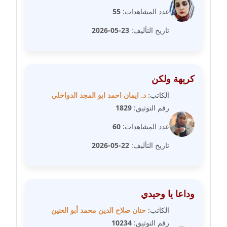
عاملة
عدد المشاهدات:
55
تاريخ التأليف:
23-05-2026
مدونة شريف ابراهيم
عاملة
مدونة شيماء الجمل
كريهة ولكن
عاملة
الكاتب:
د. ايمان احمد ابو المجد الدواخلي
رقم التوثيق:
1829
مدونة شيماء حسني
عاملة
عدد المشاهدات:
60
تاريخ التأليف:
22-05-2026
مدونة شيماء عبد المقصود
عاملة
مدونة شيماء عصام
وداعا يا وحيدي
عاملة
الكاتب:
حنان صلاح الدين محمد أبو العنين
مدونة شيماء عمارة
رقم التوثيق:
10234