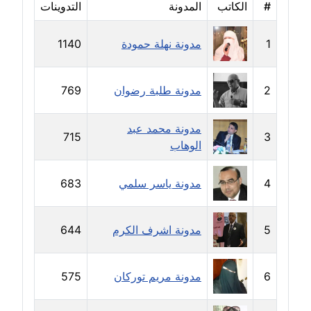
#
الكاتب
المدونة
التدوينات
مدونة خالد العامري
معلق
1
مدونة نهلة حمودة
1140
مدونة خالد دومه
عاملة
2
مدونة طلبة رضوان
769
مدونة خالد صالح
مدونة محمد عبد
715
3
عاملة
الوهاب
مدونة خالد عويس
4
مدونة ياسر سلمي
683
عاملة
مدونة خالد منير
5
مدونة اشرف الكرم
644
عاملة
مدونة خليل السيد
6
مدونة مريم توركان
575
عاملة