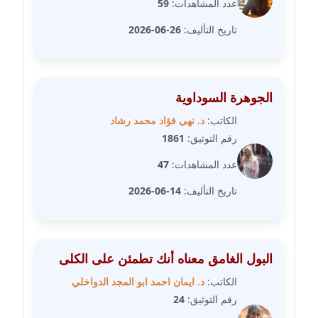
مدونة سامح فرج
عدد المشاهدات:
59
عاملة
تاريخ التأليف:
26-06-2026
مدونة سحر أبو العلا
عاملة
الجوهرة السوداوية
مدونة سحر حسب الله
الكاتب:
د. نهى فؤاد محمد رشاد
عاملة
رقم التوثيق:
1861
مدونة سعاد سيد
عدد المشاهدات:
47
عاملة
تاريخ التأليف:
14-06-2026
مدونة سعيد زعلوك
معلق
البول الغامق معناه أنك تطمئن على الكلى
مدونة سلوى بدران
الكاتب:
د. ايمان احمد ابو المجد الدواخلي
عاملة
رقم التوثيق:
24