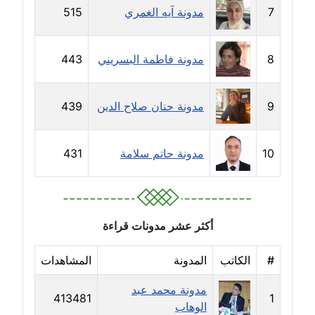
7
مدونة آيه الغمري
515
مدونة خولة سعيدان
عاملة
8
مدونة فاطمة البسريني
443
مدونة داليا السعيد
موقوف
9
مدونة حنان صلاح الدين
439
مدونة داليا فاروق
عاملة
10
مدونة حاتم سلامة
431
مدونة داليا نور
عاملة
مدونة دعاء البدري
أكثر عشر مدونات قراءة
عاملة
#
الكاتب
المدونة
المشاهدات
مدونة دعاء الجابي
مدونة محمد عبد
عاملة
413481
1
الوهاب