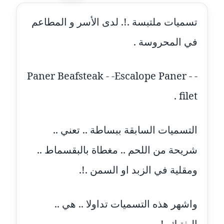
عاملة
تسميات ملتبسة .!. لدى الأسر و المطاعم
مدونة أحمد مليجي
في المحروسة .
عاملة
مدونة اريج الشرفا
Paner Beafsteak - -Escalope Paner - -
عاملة
filet .
مدونة اسراء كمال
عاملة
التسميات السابقة ببساطة .. تعني ..
مدونة اسلام أبو علم
شريحة من اللحم .. مغطاة بالبقسماط ..
عاملة
ومقلية في الزبد او السمن .!.
مدونة اسماء خوجة
عاملة
واشهر هذه التسميات تداولا .. هي ..
مدونة أسماء كاشف
البفتيك .!.