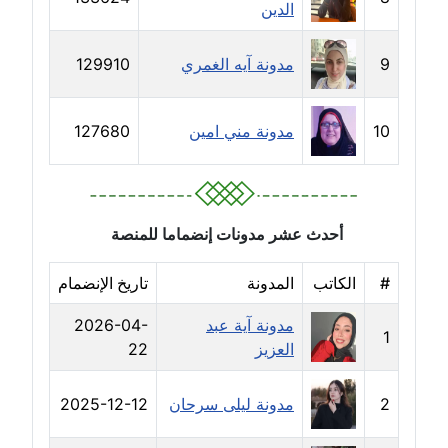
الدين
مدونة رحاب منيعم
عاملة
9
مدونة آيه الغمري
129910
مدونة رشا السعدي
عاملة
10
مدونة مني امين
127680
مدونة رشا شمس الدين
عاملة
أحدث عشر مدونات إنضماما للمنصة
مدونة رشا كمال
عاملة
#
الكاتب
المدونة
تاريخ الإنضمام
مدونة رشا ماهر
مدونة آية عبد
2026-04-
عاملة
1
العزيز
22
مدونة رشيد سبابو
2
مدونة ليلى سرحان
2025-12-12
عاملة