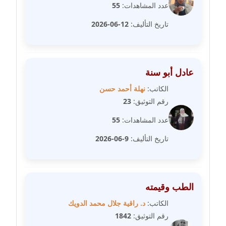
مدونة سلوي جلال
عدد المشاهدات:
55
عاملة
تاريخ التأليف:
12-06-2026
مدونة سلوى محمود
عاملة
عادل أبو سنة
مدونة سماح حامد
عاملة
الكاتب:
نهلة أحمد حسن
رقم التوثيق:
23
مدونة سمر ابراهيم
عدد المشاهدات:
55
عاملة
تاريخ التأليف:
9-06-2026
مدونة سمير حماد
عاملة
الطب وقيمته
مدونة سهام كمال
عاملة
الكاتب:
د. راقية جلال محمد الدويك
رقم التوثيق:
1842
مدونة سهر صيام