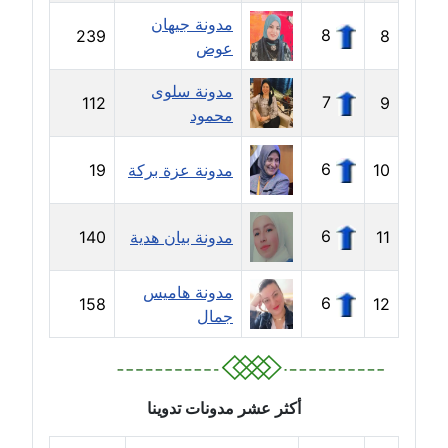
مدونة جيهان
مدونة حلا عادل
8
239
8
عوض
عاملة
مدونة سلوى
7
112
9
مدونة حنان الهواري
محمود
عاملة
6
10
مدونة عزة بركة
19
مدونة حنان صلاح الدين
عاملة
6
11
مدونة بيان هدية
140
مدونة حنان طنطاوي
عاملة
مدونة هاميس
6
158
12
جمال
مدونة حنين الفلسطينية
متوفي
مدونة خالد الخطيب
أكثر عشر مدونات تدوينا
عاملة