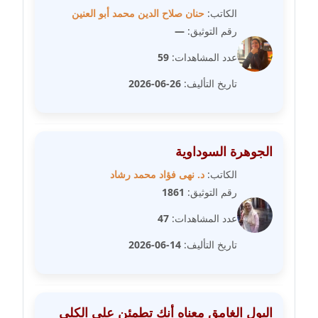
الكاتب:
حنان صلاح الدين محمد أبو العنين
مدونة فيرا زولوتاريفا
رقم التوثيق:
—
عاملة
عدد المشاهدات:
59
مدونة فيروز القطلبي
تاريخ التأليف:
26-06-2026
عاملة
مدونة كريمان سالم
عاملة
الجوهرة السوداوية
الكاتب:
د. نهى فؤاد محمد رشاد
مدونة كنوز صلاح
رقم التوثيق:
1861
موقوف
عدد المشاهدات:
47
مدونة كيندا فائز
تاريخ التأليف:
14-06-2026
عاملة
مدونة ليلى سرحان
عاملة
البول الغامق معناه أنك تطمئن على الكلى