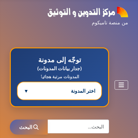
من منصة تاميكوم
توجّه إلى مدونة
(جدار بيانات المدونات)
المدونات مرتبة هجائيٱ
اختر المدونة
▼
مدونة ابتسام محمد
البحث
عاملة
البحث