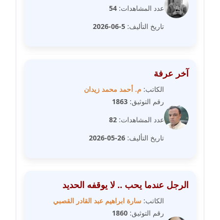
عدد المشاهدات:
54
عاملة
تاريخ التأليف:
5-06-2026
مدونة سهى الضاوي
عاملة
مدونة سهير عسكر
آخر عرفة
عاملة
الكاتب:
م. أحمد محمد زيدان
رقم التوثيق:
1863
مدونة سوزان بهنسي
عاملة
عدد المشاهدات:
82
تاريخ التأليف:
26-05-2026
مدونة سوميه الالفي
عاملة
مدونة شادي الربابعة
الرجل عندما يحب .. لا يوقفه الحديد
عاملة
الكاتب:
سارة ابراهيم عبد القادر القصبي
رقم التوثيق:
1860
مدونة شرف الدين محمد