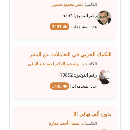
الكاتب:
ياسر محمود سلمي
مدونة عبير مصطفى
رقم التوثيق:
5334
عاملة
عدد المشاهدات:
👁 5197
مدونة عزة الأمير
عاملة
التكتيك الحربي في التعاملات بين البشر
مدونة عزة بركة
الكاتب:
د. نهله عبد الحكم احمد عبد الباقي
عاملة
رقم التوثيق:
10852
مدونة عطا الله حسب الله
عاملة
عدد المشاهدات:
👁 5145
مدونة عفاف حسين
عاملة
بدون ألم..نهائي !!!
مدونة علا ابو السعادات
الكاتب:
د. شيماء أحمد عمارة
عاملة