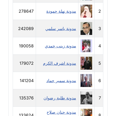
مدونة دعاء الشاهد
2
مدونة نهلة حمودة
278647
عاملة
مدونة دينا عاصم
3
مدونة ياسر سلمي
242089
عاملة
مدونة دينا منير
4
مدونة زينب حمدي
190058
عاملة
مدونة راقية الدويك
5
مدونة اشرف الكرم
179072
عاملة
6
مدونة سمير حماد
141204
مدونة رانيا ثروت
عاملة
7
مدونة طلبة رضوان
135376
مدونة رجاء دياب
عاملة
مدونة حنان صلاح
133624
8