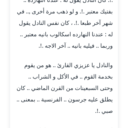
موقوف
بفتيك معتبر .!. و لو ذهب مرة أخرى ,.. في
مدونة أميرة اسماعيل
شهر آخر طبعا .!. ، كان نفس النادل يقول
عاملة
له : عندنا النهارده اسكالوب بانيه معتبر ..
مدونة أميرة رفعت
عاملة
وربما .. فيليه بانيه .. آخر الاجه .!.
مدونة أميرة محمود
والنادل يا عزيزي القارئ .. هو من يقوم
عاملة
بخدمة القوم .. في الأكل و الشراب ..
مدونة انجي مطاوع
عاملة
وحتى السبعينات من القرن الماضي .. كان
يطلق عليه جرسون .. الفرنسية .. بمعنى ..
مدونة آيات القاضي
عاملة
صبي .!.
مدونة ايمان الدواخلي