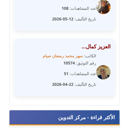
عاملة
عدد المشاهدات:
108
مدونة شيماء مكى
تاريخ التأليف:
12-05-2026
عاملة
مدونة صفا غنيم
العزيز كمال…
عاملة
الكاتب:
سهر محمد رمضان صيام
مدونة صفاء فوزي
رقم التوثيق:
10574
عاملة
عدد المشاهدات:
51
مدونة صفية الجيار
تاريخ التأليف:
22-04-2026
عاملة
مدونة طارق المسيري
عاملة
الأكثر قراءة - مركز التدوين
مدونة طلبة رضوان