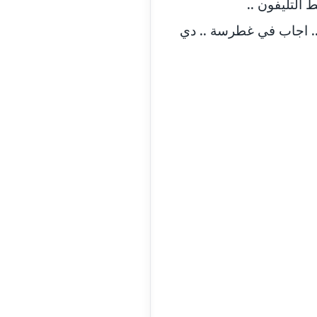
التليفون ..
 .. اجاب في غطرسة .. دي