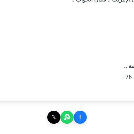
ة ..
𝕏
f