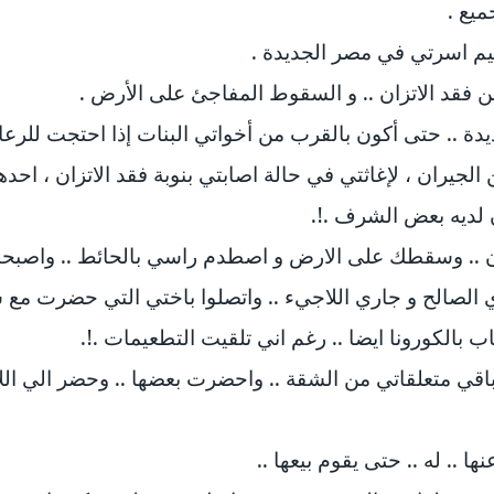
ميع .
م اسرتي في مصر الجديدة .
 فقد الاتزان .. و السقوط المفاجئ على الأرض .
 .. حتى أكون بالقرب من أخواتي البنات إذا احتجت للرعاي
جيران ، لإغاثتي في حالة اصابتي بنوبة فقد الاتزان ، احد
ن لديه بعض الشرف .!.
تزان .. وسقطك على الارض و اصطدم راسي بالحائط .. واصبح
 الصالح و جاري اللاجيء .. واتصلوا باختي التي حضرت مع 
بالكورونا ايضا .. رغم اني تلقيت التطعيمات .!.
 باقي متعلقاتي من الشقة .. واحضرت بعضها .. وحضر الي ال
ا .. له .. حتى يقوم بيعها ..