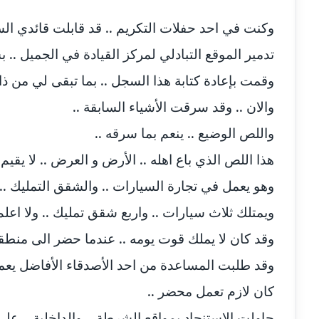
مدونة أمل منشاوي
موقوف
مدونة أميرة اسماعيل
عاملة
تدمير الموقع التبادلي لمركز القيادة في الجميل .. بسبب قصفة ج
وقمت بإعادة كتابة هذا السجل .. بما تبقى لي من ذاك
مدونة أميرة رفعت
عاملة
والان .. وقد سرقت الأشياء السابقة ..
مدونة أميرة محمود
عاملة
واللص الوضيع .. ينعم بما سرقه ..
مدونة انجي مطاوع
عاملة
هذا اللص الذي باع اهله .. الأرض و العرض .. لا يقيم
وهو يعمل في تجارة السيارات .. والشقق التمليك ..
مدونة آيات القاضي
عاملة
ويمتلك ثلاث سيارات .. واربع شقق تمليك .. ولا اعلم 
مدونة ايمان الدواخلي
عاملة
وقد كان لا يملك قوت يومه .. عندما حضر الى منطق
وقد طلبت المساعدة من احد الأصدقاء الأفاضل يعمل
مدونة ايمان النادي
عاملة
كان لازم تعمل محضر ..
مدونة ايمان صلاح
عاملة
حاولت الاستنجاد بمواقع الشرطة .. والداخلية .. على 