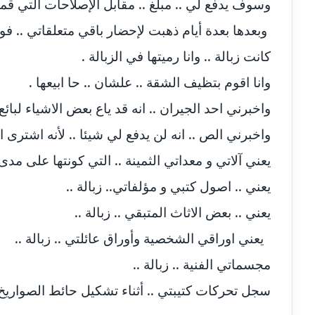
وسوف يدفع لي .. مبلغ .. مقابل الإصلاحات التي ق
مدونة أماني بالحاج
معلق
وبعدها بعدة أيام ذهبت لإحضار باقي متعلقاتي .. فو
كانت زبالة .. وانا رميتها في الزبالة .
مدونة أماني عبد السلام
عاملة
وانا اقوم بتظيف الشقة .. علشان .. حا ابيعها .
مدونة أماني عز الدين
عاملة
واخبرني احد الجيران .. انه قد ياع بعض الاشياء لبائع ر
واخبرني الص .. انه لن يدفع لي شيئا .. لأنه اشترى
مدونة أمل الجزائرية
متوفي
يعني آلاتي و معداتي الثمينة .. التي كونتها على مدى
مدونة أمل الخولي
عاملة
يعني .. اصول كتبي و مؤلفاتي.. زبالة ..
مدونة أمل درويش
عاملة
يعني .. بعض الاثاث المتبقي .. زبالة ..
يعني اوراقي الشخصية وأوراق عائلتي .. زبالة ..
مدونة أمل زيادة
عاملة
مجسماتي الفنية .. زبالة ..
مدونة امل محمود
عاملة
سجل تحركات كتيبتي .. أثناء تشكيل حائط الصواريخ عام 72 .. زب