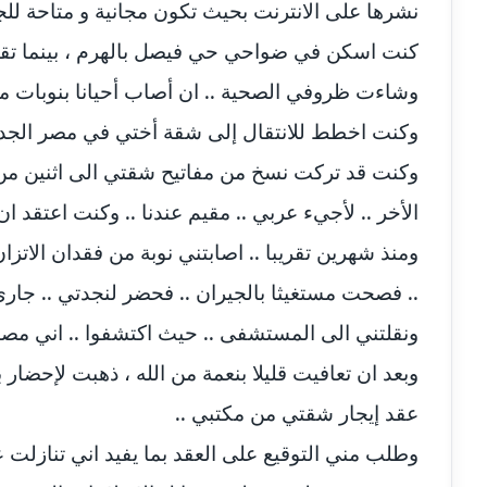
مدونة أسماء نور الدين
عاملة
نشرها على الانترنت بحيث تكون مجانية و متاحة للج
كنت اسكن في ضواحي حي فيصل بالهرم ، بينما تقي
مدونة اسماعيل ابو زيد
عاملة
وشاءت ظروفي الصحية .. ان أصاب أحيانا بنوبات من
مدونة اسماعيل محسن
عاملة
وكنت اخطط للانتقال إلى شقة أختي في مصر الجديدة
وكنت قد تركت نسخ من مفاتيح شقتي الى اثنين من ال
مدونة اسيمة اسامه
عاملة
الأخر .. لأجيء عربي .. مقيم عندنا .. وكنت اعتقد ا
مدونة أشرف القط
عاملة
ومنذ شهرين تقريبا .. اصابتني نوبة من فقدان الا
مدونة اشرف الكرم
.. فصحت مستغيثا بالجيران .. فحضر لنجدتي .. جاري
عاملة
ونقلتني الى المستشفى .. حيث اكتشفوا .. اني مصاب 
مدونة اشرف النجار
عاملة
وبعد ان تعافيت قليلا بنعمة من الله ، ذهبت لإحضار
مدونة السيده فوزي
عاملة
عقد إيجار شقتي من مكتبي ..
وطلب مني التوقيع على العقد بما يفيد اني تنازلت عنه
مدونة آمال صالح
عاملة