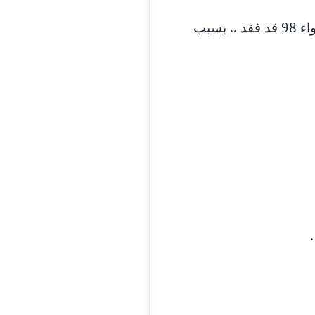
وكنت في احد حفلات التكريم .. قد قابلت قائدي السابق .. اللواء فيليب زخاري .. واخبرني ان سجل تحركات اللواء 98 قد فقد .. بسبب