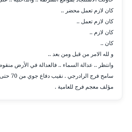
كان لازم تعمل محضر ..
مدونة ايمان عبد الحليم
عاملة
كان لازم تعمل ..
مدونة ايمان عماد
عاملة
كان لازم ..
مدونة ايمان قادري
عاملة
كان ..
و لله الامر من قبل ومن بعد ..
مدونة ايمن موسي
عاملة
وانتظر .. عدالة السماء .. فالعدالة في الأرض منقوص
مدونة إيناس عراقي
عاملة
سامح فرج الرادرجي . نقيب دفاع جوي من 70 حتى 76 ،
مؤلف معجم فرج للعامية .
مدونة آيه ابو زهرة
عاملة
مدونة آية الدرديري
عاملة
مدونة آيه الغمري
عاملة