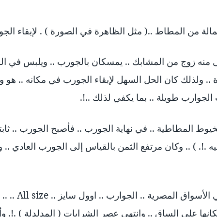
الة من المطاط ..( مثل الظاهرة في الصورة ) . لإبقاء الجو
منه زوج من المشابك .. يمسكان بالجورب .. ويلبس في السا
رة .. ولذلك كان الحل السهل لإبقاء الجورب في مكانه .. هو
الجوارب طويلة .. بما يكفي لذلك ..!.
وط المطاطية .. في نهاية الجورب .. فأصبح الجورب .. ثاب
 .!. ) .. وكان مرتفع الثمن بالقياس إلى الجورب العادي .. و
وفي نهاية الخمسينات 
كانها على الساق .. وانتهى عصر الشرابات ( المدلدلة ) .!. و