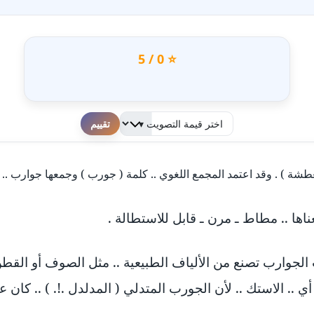
⭐ 0 / 5
لطفا قم بالتقييم
شة ) . وقد اعتمد المجمع اللغوي .. كلمة ( جورب ) وجمعها جوارب .. ن
ت الجوارب تصنع من الألياف الطبيعية .. مثل الصوف أو القطن
.. الاستك .. لأن الجورب المتدلي ( المدلدل .!. ) .. كان عل