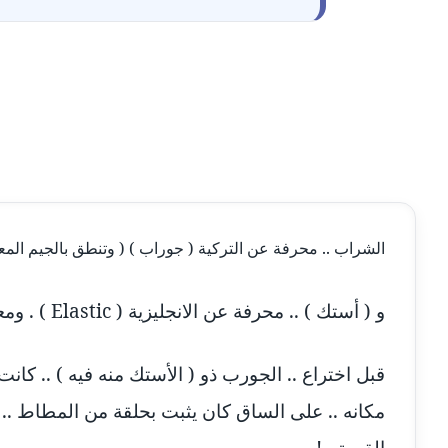
الشراب .. محرفة عن التركية ( جوراب ) ( وتنطق بالجيم المعط
و ( أستك ) .. محرفة عن الانجليزية ( Elastic ) . ومعناها .. مطاط ـ مرن ـ قابل للاستطالة .
قبل اختراع .. الجورب ذو ( الأستك منه فيه ) .. كان
مكانه .. على الساق كان يثبت بحلقة من المطاط .. أي 