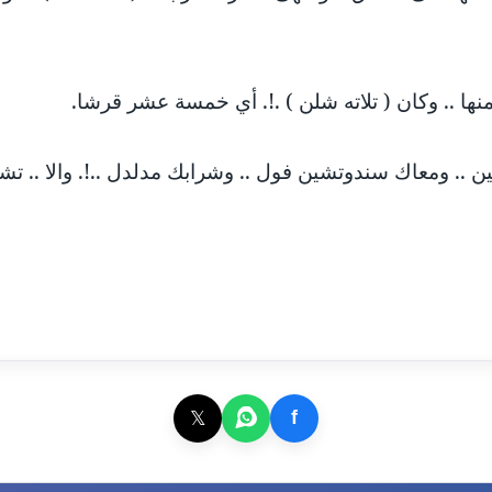
منها .. وكان ( تلاته شلن ) .!. أي خمسة عشر قرشا.
ن .. ومعاك سندوتشين فول .. وشرابك مدلدل ..!. والا .. ت
𝕏
f