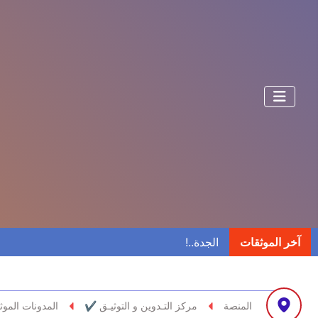
آخر الموثقات
المنصة
مركز التـدوين و التوثيـق ✔
المدونات الموث