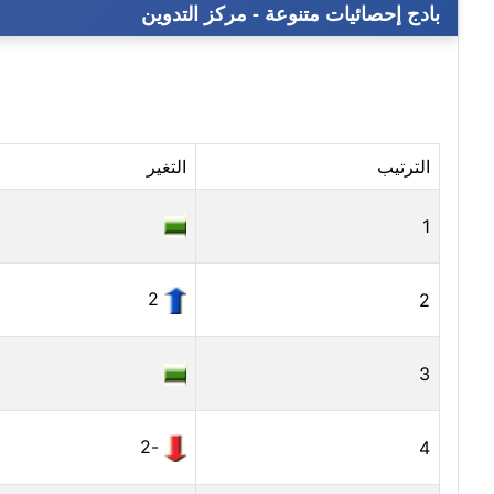
بادج إحصائيات متنوعة - مركز التدوين
الترتيب
التغير
1
2
2
3
-2
4