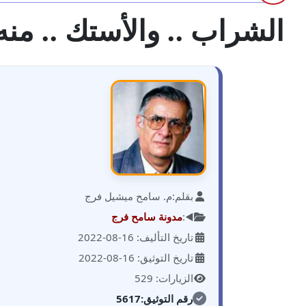
الشراب .. والأستك .. منه 
بقلم:
م. سامح ميشيل فرج
◀️:
مدونة سامح فرج
تاريخ التأليف: 16-08-2022
تاريخ التوثيق: 16-08-2022
الزيارات: 529
رقم التوثيق:
5617