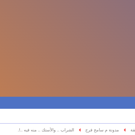
قة
مدونة م سامح فرج
الشراب .. والأستك .. منه فيه ..!.